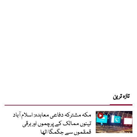
تازہ ترین
مکہ مشترکہ دفاعی معاہدہ: اسلام آباد
تینوں ممالک کے پرچموں اور برقی
قمقموں سے جگمگا اٹھا