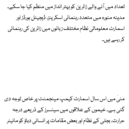
تعداد میں آنے والے زائرین کو بہتر انداز میں منظم کیا جا سکے۔
مدینہ منورہ میں متعدد رہنمائی اسکرینز، ڈیجیٹل بورڈز اور
اسمارٹ معلوماتی نظام مختلف زبانوں میں زائرین کی رہنمائی
کر رہے ہیں۔
منیٰ میں اس سال اسمارٹ کیمپ مینجمنٹ پر خاص توجہ دی
گئی ہے۔ خیموں کے علاقوں میں سینسرز کے ذریعے درجہ
حرارت، بجلی کے نظام اور بعض مقامات پر انسانی دباؤ کو مانیٹر