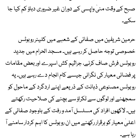
صبح کے وقت منیٰ واپسی کے دوران غیر ضروری دباؤ کم کیا جا
سکے۔
حرمین شریفین میں صفائی کے شعبے میں کلینر روبوٹس
خصوصی توجہ حاصل کر رہے ہیں۔ مسجد الحرام میں جدید
روبوٹس فرش صاف کرنے، جراثیم کش اسپرے اور بعض مقامات
پر فضائی معیار کی نگرانی جیسے کام انجام دے رہے ہیں۔ یہ
روبوٹس مصنوعی ذہانت کے ذریعے اپنے اردگرد کے ماحول کو
سمجھنے اور لوگوں سے ٹکراؤ سے بچنے کی صلاحیت رکھتے
ہیں۔ لاکھوں افراد کی مسلسل آمد و رفت کے باوجود صفائی کے
اعلیٰ معیار کو برقرار رکھنے میں ان روبوٹس کا اہم کردار سامنے آ
رہا ہے۔