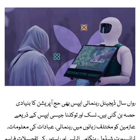
رواں سال ڈیجیٹل رہنمائی ایپس بھی حج آپریشن کا بنیادی
حصہ بن گئی ہیں۔ نسک اور توکلنا جیسی ایپس کے ذریعے
عازمین کو مختلف زبانوں میں رہنمائی، عبادات کی معلومات،
ٹرانسپورٹ شیڈول، ہنگامی الرٹس اور راستوں کی تفصیلات فراہم