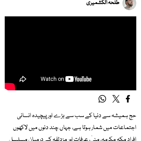
طلحہ الکشمیری
حج ہمیشہ سے دنیا کے سب سے بڑے اور پیچیدہ انسانی
اجتماعات میں شمار ہوتا ہے، جہاں چند دنوں میں لاکھوں
افراد مکہ مکرمہ، منیٰ، عرفات اور مزدلفہ کے درمیان مسلسل