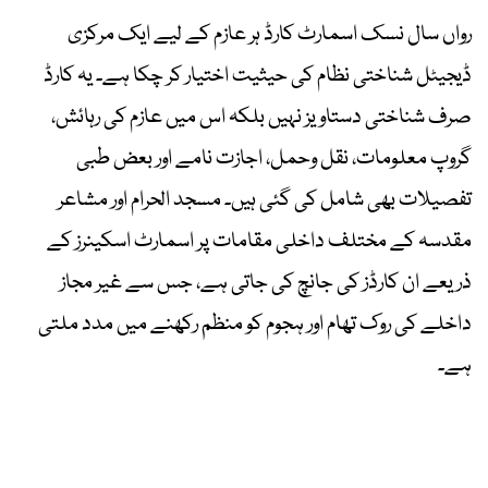
رواں سال نسک اسمارٹ کارڈ ہر عازم کے لیے ایک مرکزی
ڈیجیٹل شناختی نظام کی حیثیت اختیار کر چکا ہے۔ یہ کارڈ
صرف شناختی دستاویز نہیں بلکہ اس میں عازم کی رہائش،
گروپ معلومات، نقل وحمل، اجازت نامے اور بعض طبی
تفصیلات بھی شامل کی گئی ہیں۔ مسجد الحرام اور مشاعر
مقدسہ کے مختلف داخلی مقامات پر اسمارٹ اسکینرز کے
ذریعے ان کارڈز کی جانچ کی جاتی ہے، جس سے غیر مجاز
داخلے کی روک تھام اور ہجوم کو منظم رکھنے میں مدد ملتی
ہے۔