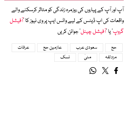
آپ اور آپ کے پیاروں کی روزمرہ زندگی کو متاثر کرسکنے والے
واقعات کی اپ ڈیٹس کے لیے واٹس ایپ پر وی نیوز کا ’
آفیشل
گروپ
‘ یا ’
آفیشل چینل
‘ جوائن کریں
حج
سعودی عرب
عازمین حج
عرفات
مزدلفہ
منیٰ
نسک