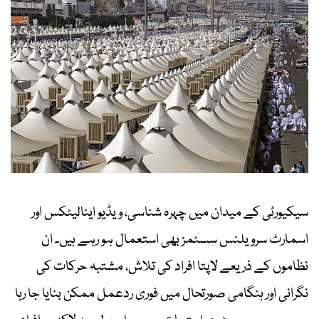
سیکیورٹی کے میدان میں چہرہ شناسی، ویڈیو اینالیٹکس اور
اسمارٹ سرویلنس سسٹمز بھی استعمال ہو رہے ہیں۔ ان
نظاموں کے ذریعے لاپتا افراد کی تلاش، مشتبہ حرکات کی
نگرانی اور ہنگامی صورتحال میں فوری ردعمل ممکن بنایا جا رہا