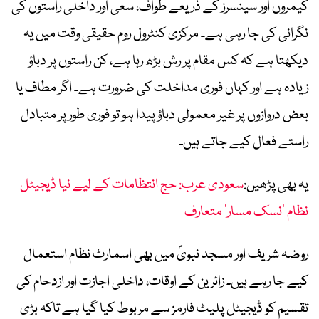
کیمروں اور سینسرز کے ذریعے طواف، سعی اور داخلی راستوں کی
نگرانی کی جا رہی ہے۔ مرکزی کنٹرول روم حقیقی وقت میں یہ
دیکھتا ہے کہ کس مقام پر رش بڑھ رہا ہے، کن راستوں پر دباؤ
زیادہ ہے اور کہاں فوری مداخلت کی ضرورت ہے۔ اگر مطاف یا
بعض دروازوں پر غیر معمولی دباؤ پیدا ہو تو فوری طور پر متبادل
راستے فعال کیے جاتے ہیں۔
یہ بھی پڑھیں:
سعودی عرب: حج انتظامات کے لیے نیا ڈیجیٹل
نظام ’نسک مسار‘ متعارف
روضہ شریف اور مسجد نبویؐ میں بھی اسمارٹ نظام استعمال
کیے جا رہے ہیں۔ زائرین کے اوقات، داخلی اجازت اور ازدحام کی
تقسیم کو ڈیجیٹل پلیٹ فارمز سے مربوط کیا گیا ہے تاکہ بڑی