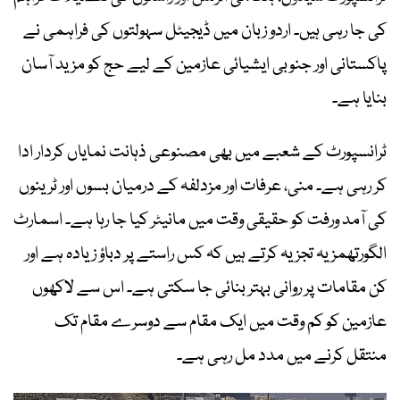
کی جا رہی ہیں۔ اردو زبان میں ڈیجیٹل سہولتوں کی فراہمی نے
پاکستانی اور جنوبی ایشیائی عازمین کے لیے حج کو مزید آسان
بنایا ہے۔
ٹرانسپورٹ کے شعبے میں بھی مصنوعی ذہانت نمایاں کردار ادا
کر رہی ہے۔ منی، عرفات اور مزدلفہ کے درمیان بسوں اور ٹرینوں
کی آمد ورفت کو حقیقی وقت میں مانیٹر کیا جا رہا ہے۔ اسمارٹ
الگورتھمز یہ تجزیہ کرتے ہیں کہ کس راستے پر دباؤ زیادہ ہے اور
کن مقامات پر روانی بہتر بنائی جا سکتی ہے۔ اس سے لاکھوں
عازمین کو کم وقت میں ایک مقام سے دوسرے مقام تک
منتقل کرنے میں مدد مل رہی ہے۔