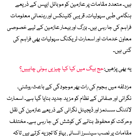
ہیں۔ متعدد مقامات پر عازمین کو موبائل ایپس کے ذریعے
ہنگامی طبی سہولیات، قریبی کلینکس اور رہنمائی معلومات
فراہم کی جا رہی ہیں۔ بزرگ اور بیمار عازمین کے لیے خصوصی
معاون خدمات اور اسمارٹ ٹریکنگ سہولیات بھی فراہم کی
گئی ہیں۔
یہ بھی پڑھیں:
حج بیگ میں کیا کیا چیزیں ہونی چاہییں؟
مزدلفہ میں ہجوم کی رات بھر موجودگی کے باعث روشنی،
نگرانی اور صفائی کے نظام کو مزید جدید بنایا گیا ہے۔ اسمارٹ
لائٹنگ سسٹمز اور ڈیجیٹل نگرانی کے ذریعے عازمین کی نقل
وحرکت کو محفوظ بنانے کی کوشش کی جا رہی ہے۔ مختلف
مقامات پر نصب سینسرز انسانی بہاؤ کا تجزیہ کرتے ہیں تاکہ