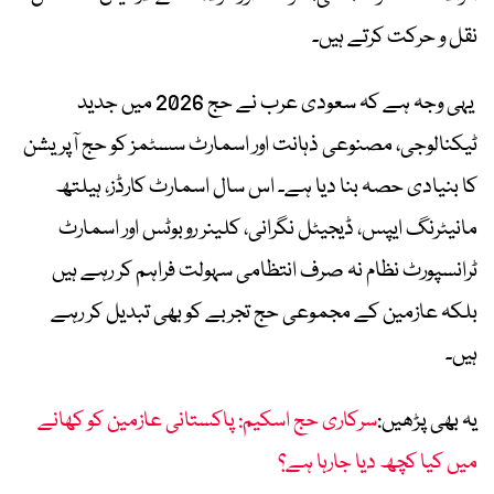
نقل و حرکت کرتے ہیں۔
یہی وجہ ہے کہ سعودی عرب نے حج 2026 میں جدید
ٹیکنالوجی، مصنوعی ذہانت اور اسمارٹ سسٹمز کو حج آپریشن
کا بنیادی حصہ بنا دیا ہے۔ اس سال اسمارٹ کارڈز، ہیلتھ
مانیٹرنگ ایپس، ڈیجیٹل نگرانی، کلینر روبوٹس اور اسمارٹ
ٹرانسپورٹ نظام نہ صرف انتظامی سہولت فراہم کر رہے ہیں
بلکہ عازمین کے مجموعی حج تجربے کو بھی تبدیل کر رہے
ہیں۔
یہ بھی پڑھیں:
سرکاری حج اسکیم: پاکستانی عازمین کو کھانے
میں کیا کچھ دیا جارہا ہے؟