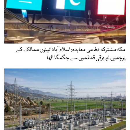
مکہ مشترکہ دفاعی معاہدہ: اسلام آباد تینوں ممالک کے
پرچموں اور برقی قمقموں سے جگمگا اٹھا