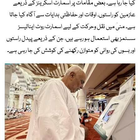
کیا جا رہا ہے۔ بعض مقامات پر اسمارٹ اسکرینز کے ذریعے
عازمین کو راستوں، اوقات اور حفاظتی ہدایات سے آگاہ کیا جاتا
ہے۔ منیٰ میں نقل وحرکت کے لیے اسمارٹ روٹ اینالیسز
سسٹمز بھی استعمال ہو رہے ہیں، جن کے ذریعے پیدل راستوں
اور بسوں کی روانی کو متوازن رکھنے کی کوشش کی جا رہی ہے۔