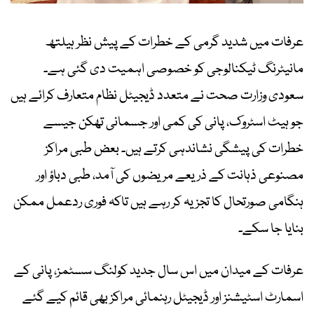
عرفات میں شدید گرمی کے خطرات کے پیش نظر ہیلتھ
مانیٹرنگ ٹیکنالوجی کو خصوصی اہمیت دی گئی ہے۔
سعودی وزارت صحت نے متعدد ڈیجیٹل نظام متعارف کرائے ہیں
جو ہیٹ اسٹروک، پانی کی کمی اور جسمانی تھکن جیسے
خطرات کی پیشگی نشاندہی کرتے ہیں۔ بعض طبی مراکز
مصنوعی ذہانت کے ذریعے مریضوں کی آمد، طبی دباؤ اور
ہنگامی صورتحال کا تجزیہ کر رہے ہیں تاکہ فوری ردعمل ممکن
بنایا جا سکے۔
عرفات کے میدان میں اس سال جدید کولنگ سسٹمز، پانی کے
اسمارٹ اسٹیشنز اور ڈیجیٹل رہنمائی مراکز بھی قائم کیے گئے