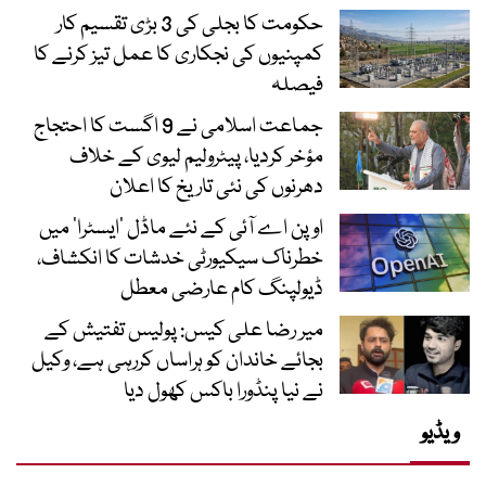
حکومت کا بجلی کی 3 بڑی تقسیم کار
کمپنیوں کی نجکاری کا عمل تیز کرنے کا
فیصلہ
جماعت اسلامی نے 9 اگست کا احتجاج
مؤخر کردیا، پیٹرولیم لیوی کے خلاف
دھرنوں کی نئی تاریخ کا اعلان
اوپن اے آئی کے نئے ماڈل ’ایسٹرا‘ میں
خطرناک سیکیورٹی خدشات کا انکشاف،
ڈیولپنگ کام عارضی معطل
میر رضا علی کیس: پولیس تفتیش کے
بجائے خاندان کو ہراساں کررہی ہے، وکیل
نے نیا پنڈورا باکس کھول دیا
ویڈیو