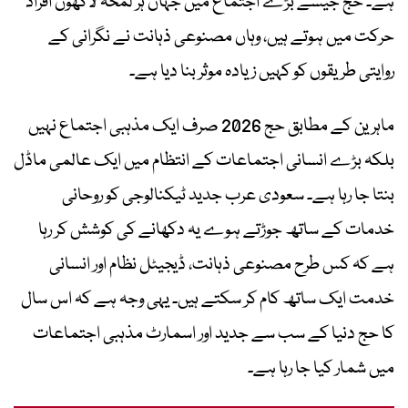
ہے۔ حج جیسے بڑے اجتماع میں جہاں ہر لمحہ لاکھوں افراد
حرکت میں ہوتے ہیں، وہاں مصنوعی ذہانت نے نگرانی کے
روایتی طریقوں کو کہیں زیادہ موثر بنا دیا ہے۔
ماہرین کے مطابق حج 2026 صرف ایک مذہبی اجتماع نہیں
بلکہ بڑے انسانی اجتماعات کے انتظام میں ایک عالمی ماڈل
بنتا جا رہا ہے۔ سعودی عرب جدید ٹیکنالوجی کو روحانی
خدمات کے ساتھ جوڑتے ہوے یہ دکھانے کی کوشش کر رہا
ہے کہ کس طرح مصنوعی ذہانت، ڈیجیٹل نظام اور انسانی
خدمت ایک ساتھ کام کر سکتے ہیں۔ یہی وجہ ہے کہ اس سال
کا حج دنیا کے سب سے جدید اور اسمارٹ مذہبی اجتماعات
میں شمار کیا جا رہا ہے۔