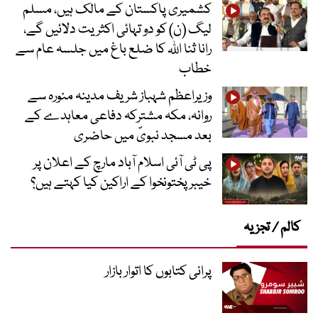
کشمیری پاکستان کے مالک ہیں، مسلم
لیگ (ن) کو دو تہائی اکثریت دلائیں گے،
رانا ثنا اللہ کا ضلع باغ میں جلسہ عام سے
خطاب
وزیراعظم شہباز شریف مدینہ منورہ سے
روانہ، مکہ مشترکہ دفاعی معاہدے کے
بعد مسجد نبویؐ میں حاضری
پی ٹی آئی اسلام آباد مارچ کے اعلان پر
خیبر پختونخوا کے اراکین کیا کہتے ہیں؟
کالم / تجزیہ
پرانی کتابوں کا اتوار بازار