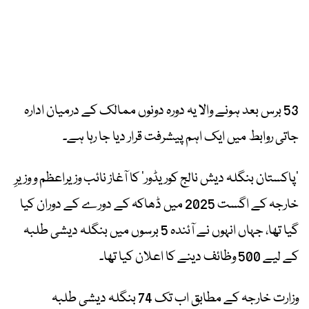
53 برس بعد ہونے والا یہ دورہ دونوں ممالک کے درمیان ادارہ
جاتی روابط میں ایک اہم پیشرفت قرار دیا جا رہا ہے۔
’پاکستان بنگلہ دیش نالج کوریڈور‘ کا آغاز نائب وزیراعظم و وزیرِ
خارجہ کے اگست 2025 میں ڈھاکہ کے دورے کے دوران کیا
گیا تھا، جہاں انہوں نے آئندہ 5 برسوں میں بنگلہ دیشی طلبہ
کے لیے 500 وظائف دینے کا اعلان کیا تھا۔
وزارت خارجہ کے مطابق اب تک 74 بنگلہ دیشی طلبہ