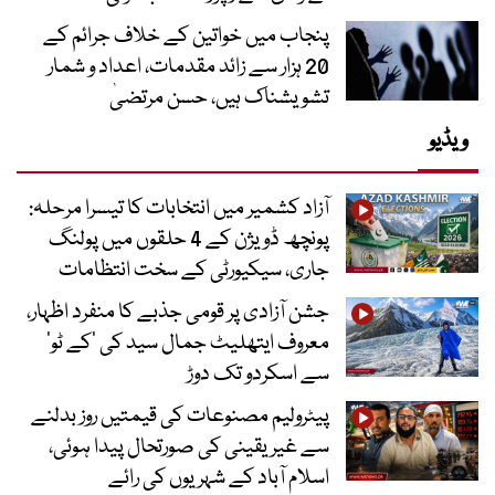
پنجاب میں خواتین کے خلاف جرائم کے
20 ہزار سے زائد مقدمات، اعداد و شمار
تشویشناک ہیں، حسن مرتضیٰ
ویڈیو
آزاد کشمیر میں انتخابات کا تیسرا مرحلہ:
پونچھ ڈویژن کے 4 حلقوں میں پولنگ
جاری، سیکیورٹی کے سخت انتظامات
جشن آزادی پر قومی جذبے کا منفرد اظہار،
معروف ایتھلیٹ جمال سید کی ’کے ٹو‘
سے اسکردو تک دوڑ
پیٹرولیم مصنوعات کی قیمتیں روز بدلنے
سے غیر یقینی کی صورتحال پیدا ہوئی،
اسلام آباد کے شہریوں کی رائے