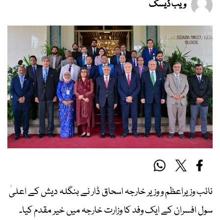
ویب ڈیسک
نائب وزیراعظم و وزیر خارجہ اسحاق ڈار نے بنگلہ دیش کے اعلیٰ
سول افسران کے ایک وفد کا وزارت خارجہ میں خیر مقدم کیا۔