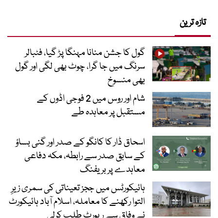
تازہ ترین
گول کا جشن منانا مہنگا پڑ گیا، فٹبالر
سرنگ میں جا گرا، چوٹ بھی لگی اور گول
بھی منسوخ
شام اور روس میں 2 فوجی اڈوں کے
مستقبل پر معاہدہ طے
اسحاق ڈار کا کانگو کے صدر اور گنی بساؤ
کے سابق صدر سے رابطہ، مکہ دفاعی
معاہدے پر بریفنگ
ہائیکورٹس میں ججز تعیناتی کی سمری زیرِ
التوا رکھنے کا معاملہ، اسلام آباد ہائیکورٹ
نے وفاق سے رپورٹ طلب کرلی