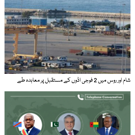
شام اور روس میں 2 فوجی اڈوں کے مستقبل پر معاہدہ طے