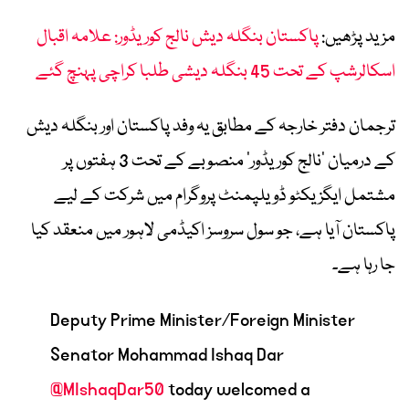
مزید پڑھیں:
پاکستان بنگلہ دیش نالج کوریڈور: علامہ اقبال
اسکالرشپ کے تحت 45 بنگلہ دیشی طلبا کراچی پہنچ گئے
ترجمان دفتر خارجہ کے مطابق یہ وفد پاکستان اور بنگلہ دیش
کے درمیان ’نالج کوریڈور‘ منصوبے کے تحت 3 ہفتوں پر
مشتمل ایگزیکٹو ڈویلپمنٹ پروگرام میں شرکت کے لیے
پاکستان آیا ہے، جو سول سروسز اکیڈمی لاہور میں منعقد کیا
جا رہا ہے۔
Deputy Prime Minister/Foreign Minister
Senator Mohammad Ishaq Dar
@MIshaqDar50
today welcomed a