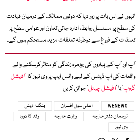
انہوں نے اس بات پر زور دیا کہ دونوں ممالک کے درمیان قیادت
کی سطح پر مسلسل روابط، ادارہ جاتی تعاون اور عوامی سطح پر
تعلقات کے فروغ سے دوطرفہ تعلقات مزید مستحکم ہوں گے۔
آپ اور آپ کے پیاروں کی روزمرہ زندگی کو متاثر کرسکنے والے
واقعات کی اپ ڈیٹس کے لیے واٹس ایپ پر وی نیوز کا ’
آفیشل
گروپ
‘ یا ’
آفیشل چینل
‘ جوائن کریں
WENEWS
اعلیٰ سول افسران
بنگلہ دیش
ترجمان دفتر خارجہ
وزارت خارجہ
وفد کا دورہ
وی نیوز