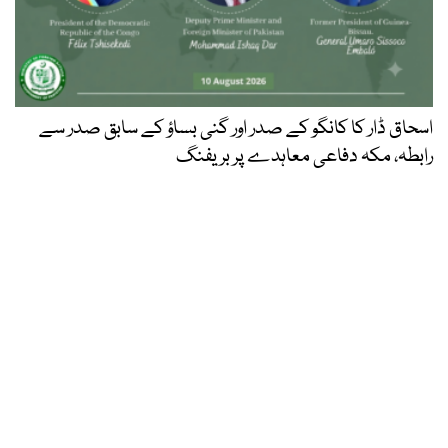
اسحاق ڈار کا کانگو کے صدر اور گنی بساؤ کے سابق صدر سے
رابطہ، مکہ دفاعی معاہدے پر بریفنگ