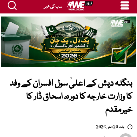
سب کی خبر
بنگلہ دیش کے اعلیٰ سول افسران کے وفد
کا وزارت خارجہ کا دورہ، اسحاق ڈار کا
خیرمقدم
بدھ 20 مئی 2026