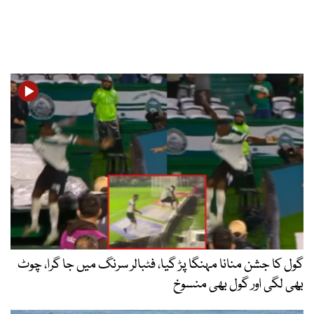
گول کا جشن منانا مہنگا پڑ گیا، فٹبالر سرنگ میں جا گرا، چوٹ
بھی لگی اور گول بھی منسوخ