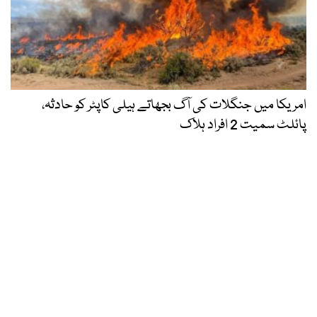
امریکا میں جنگلات کی آگ بجھاتے ہیلی کاپٹر کو حادثہ،
پائلٹ سمیت 2 افراد ہلاک