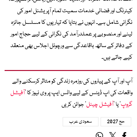
کیٹرنگ اور فضائی خدمات سمیت تمام آپریشنل امور کی
نگرانی شامل ہے۔ انہوں نے بتایا کہ تیاریوں کا مسلسل جائزہ
لینے اور منصوبے پر عملدرآمد کی نگرانی کے لیے حجاج امور
کے دفاتر کے ساتھ باقاعدگی سے ورچوئل اجلاس بھی منعقد
کیے جاتے ہیں۔
آپ اور آپ کے پیاروں کی روزمرہ زندگی کو متاثر کرسکنے والے
واقعات کی اپ ڈیٹس کے لیے واٹس ایپ پر وی نیوز کا ’
آفیشل
گروپ
‘ یا ’
آفیشل چینل
‘ جوائن کریں
حج 2027
سعودی عرب