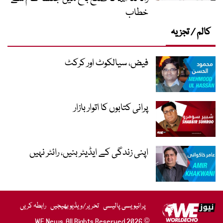
خطاب
کالم / تجزیہ
فیض، سیالکوٹ اور کرکٹ
پرانی کتابوں کا اتوار بازار
اپنی زندگی کے ایڈیٹر بنیں، رائٹر نہیں
پرائیویسی پالیسی
تحریر/ویڈیو بھیجیں
رابطہ کریں
© 2026 WE News. All Rights Reserved