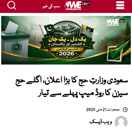
سب کی خبر
سعودی وزارتِ حج کا بڑا اعلان، اگلے حج
سیزن کا روڈ میپ پہلے سے تیار
جمعرات 21 مئی 2026
ویب ڈیسک