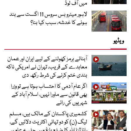
میں آف لوڈ
لاہور میٹرو بس سروس 11 اگست سے بند
ہونے کا خدشہ، سبب کیا بنا؟
ویڈیو
آبنائے ہرمز کھولنے کے لیے ایران اور عمان
معاہدے کے قریب، تہران نے امریکی ناکہ
بندی ختم کرنے کی شرط رکھ دی
اگر عام آدمی کا احتساب ہوتا ہے تو وزرا
بھی قانون سے ماورا نہیں، اسلام آباد کے
شہریوں کی رائے
کشمیری پاکستان کے مالک ہیں، مسلم
لیگ (ن) کو دو تہائی اکثریت دلائیں گے،
رانا ثنا اللہ کا ضلع باغ میں جلسہ عام سے