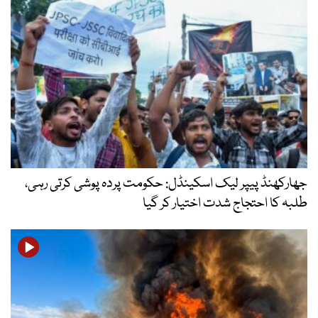
جھارکھنڈ پیپر لیک اسکینڈل: حکومت پردہ پوشی کرتی رہی،
طلبہ کا احتجاج شدت اختیار کر گیا