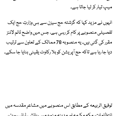
میپ تیار کر لیا جاتا ہے۔
انہوں نے مزید کہا کہ گزشتہ حج سیزن سے ہی وزارتِ حج ایک
تفصیلی منصوبے پر کام کر رہی ہے، جس میں واضح ٹائم لائنز
مقرر کی گئی ہیں۔ یہ منصوبہ 78 ممالک کے تعاون سے ترتیب
دیا جا رہا ہے تاکہ حج آپریشن کو بلا رکاوٹ یقینی بنایا جا سکے۔
توفیق الربیعہ کے مطابق اس منصوبے میں مشاعرِ مقدسہ میں
انتظامات، مکہ مکرمہ اور مدینہ منورہ میں رہائش، ٹرانسپورٹ،