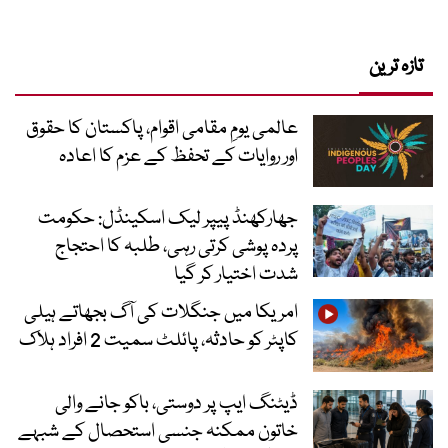
تازہ ترین
عالمی یومِ مقامی اقوام، پاکستان کا حقوق
اور روایات کے تحفظ کے عزم کا اعادہ
جھارکھنڈ پیپر لیک اسکینڈل: حکومت
پردہ پوشی کرتی رہی، طلبہ کا احتجاج
شدت اختیار کر گیا
امریکا میں جنگلات کی آگ بجھاتے ہیلی
کاپٹر کو حادثہ، پائلٹ سمیت 2 افراد ہلاک
ڈیٹنگ ایپ پر دوستی، باکو جانے والی
خاتون ممکنہ جنسی استحصال کے شبہے