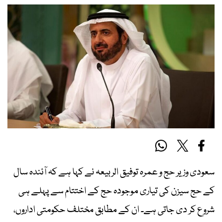
سعودی وزیر حج و عمرہ توفیق الربیعہ نے کہا ہے کہ آئندہ سال
کے حج سیزن کی تیاری موجودہ حج کے اختتام سے پہلے ہی
شروع کر دی جاتی ہے۔ ان کے مطابق مختلف حکومتی اداروں،