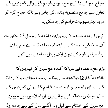
حجاج امور کے دفاتر اور حج سروس فراہم کرنے والی کمپنیوں کے
تعاون سے جامع منصوبہ بندی کی جاتی ہے تاکہ حجاج کرام کو
مزید بہتر سہولیات فراہم کی جا سکیں۔
انہوں نے یہ بات بدھ کے روز وزارتِ داخلہ کے جنرل ڈائریکٹوریٹ
آف میڈیکل سروسز کے زیر اہتمام منعقدہ تیسرے حج ہیلتھ
اینڈ سیفٹی فورم کے دوران ایک پینل مباحثے میں کہی۔
وزیر حج و عمرہ نے بتایا کہ آئندہ حج سیزن کی تیاریوں کا
باقاعدہ آغاز 12 ذوالحجہ سے ہوتا ہے، جب حجاج امور کے دفاتر
کے سربراہان اور حجاج کو خدمات فراہم کرنے والی کمپنیوں کے
ساتھ اجلاس منعقد کیے جاتے ہیں۔ ان اجلاسوں میں موجودہ
حج سیزن کے اختتام سے قبل ہی اگلے سال کے لیے جامع روڈ