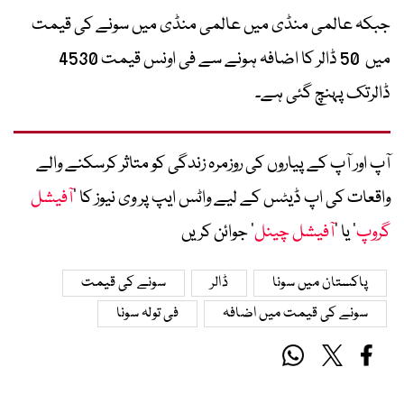
جبکہ عالمی منڈی میں عالمی منڈی میں سونے کی قیمت
میں 50 ڈالر کا اضافہ ہونے سے فی اونس قیمت 4530
ڈالرتک پہنچ گئی ہے۔
آپ اور آپ کے پیاروں کی روزمرہ زندگی کو متاثر کرسکنے والے
واقعات کی اپ ڈیٹس کے لیے واٹس ایپ پر وی نیوز کا ’
آفیشل
گروپ
‘ یا ’
آفیشل چینل
‘ جوائن کریں
پاکستان میں سونا
ڈالر
سونے کی قیمت
سونے کی قیمت میں اضافہ
فی تولہ سونا