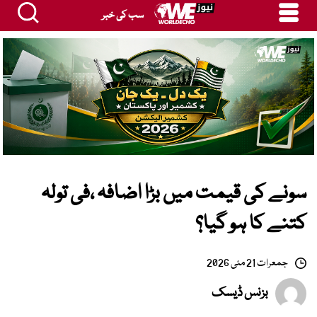
سب کی خبر
سونے کی قیمت میں بڑا اضافہ ،فی تولہ
کتنے کا ہو گیا؟
جمعرات 21 مئی 2026
بزنس ڈیسک