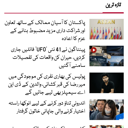
تازہ ترین
پاکستان کا آسیان ممالک کے ساتھ تعاون
اور شراکت داری مزید مضبوط بنانے کے
عزم کا اعادہ
پینٹاگون نے 41 نئی ’UFO‘ فائلیں جاری
کردیں، حیران کن واقعات کی تفصیلات
سامنے آگئیں
پولیس کی بھاری نفری کی موجودگی میں
میر رضا کی قبر کشائی، والدین کے ڈی این
اے سیمپلز بھی لیے جائیں گے
اندرونی تناؤ دور کرنے کے لیے انوکھا راستہ
اختیار کرنے والی جاپانی خاتون گرفتار