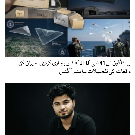
پینٹاگون نے 41 نئی ’UFO‘ فائلیں جاری کردیں، حیران کن
واقعات کی تفصیلات سامنے آگئیں