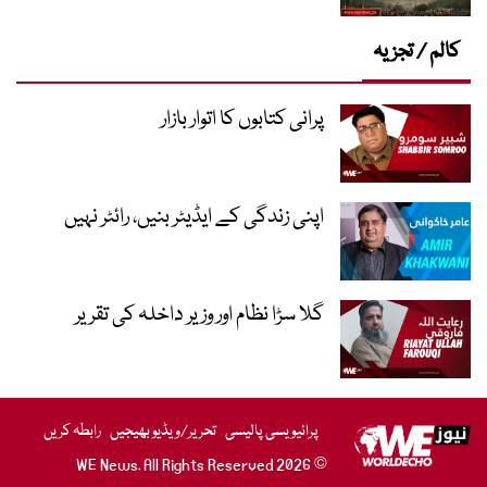
کالم / تجزیہ
پرانی کتابوں کا اتوار بازار
اپنی زندگی کے ایڈیٹر بنیں، رائٹر نہیں
گلا سڑا نظام اور وزیر داخلہ کی تقریر
پرائیویسی پالیسی
تحریر/ویڈیو بھیجیں
رابطہ کریں
© 2026 WE News. All Rights Reserved