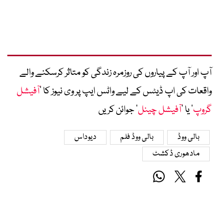
آپ اور آپ کے پیاروں کی روزمرہ زندگی کو متاثر کرسکنے والے
واقعات کی اپ ڈیٹس کے لیے واٹس ایپ پر وی نیوز کا ’
آفیشل
گروپ
‘ یا ’
آفیشل چینل
‘ جوائن کریں
بالی ووڈ
بالی ووڈ فلم
دیوداس
مادھوری ڈکشٹ