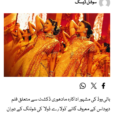
سوشل ڈیسک
بالی ووڈ کی مشہور اداکارہ مادھوری ڈکشٹ سے متعلق فلم
دیوداس کے معروف گانے ’ڈولا رے ڈولا‘ کی شوٹنگ کے دوران