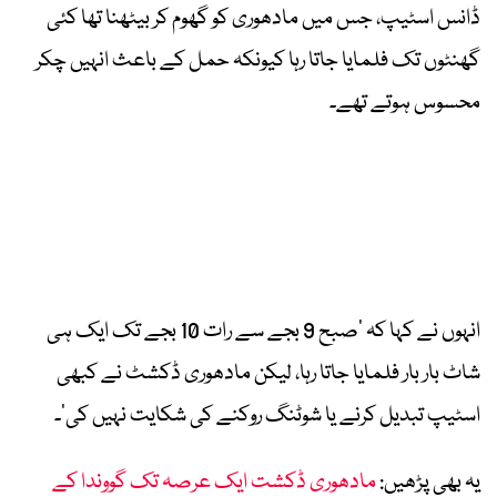
ڈانس اسٹیپ، جس میں مادھوری کو گھوم کر بیٹھنا تھا کئی
گھنٹوں تک فلمایا جاتا رہا کیونکہ حمل کے باعث انہیں چکر
محسوس ہوتے تھے۔
انہوں نے کہا کہ ’صبح 9 بجے سے رات 10 بجے تک ایک ہی
شاٹ بار بار فلمایا جاتا رہا، لیکن مادھوری ڈکشٹ نے کبھی
اسٹیپ تبدیل کرنے یا شوٹنگ روکنے کی شکایت نہیں کی‘۔
یہ بھی پڑھیں:
مادھوری ڈکشت ایک عرصہ تک گووندا کے