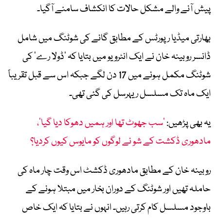
پیش آنے والے مشکل حالات کا انکشاف سامنے آگیا۔
بھارتی میڈیا رپورٹس کے مطابق گانے کی شوٹنگ میں شامل
ڈانسر روبینہ خان نے ایک انٹرویو میں بتایا کہ ’ڈولا رے‘ کی
شوٹنگ مکمل ہونے میں 17 دن لگے جبکہ اس سے قبل تقریباً
ایک ماہ تک مسلسل ریہرسل کی گئی تھی۔
یہ بھی پڑھیں:
’سب جھوٹ تھا اور ہمیں دھوکا دیا گیا‘،
مادھوری ڈکشت کے شو نے لوگوں کو مایوس کیوں کردیا؟
روبینہ خان کے مطابق مادھوری ڈکشٹ اس وقت چار ماہ کی
حاملہ تھیں اور شوٹنگ کے دوران بخار میں مبتلا ہونے کے
باوجود مسلسل کام کرتی رہیں۔ انہوں نے بتایا کہ ایک خاص