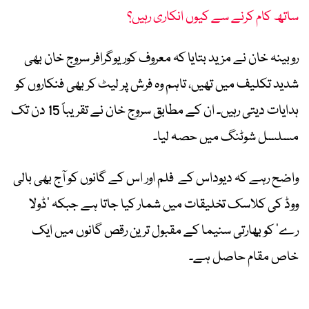
ساتھ کام کرنے سے کیوں انکاری رہیں؟
روبینہ خان نے مزید بتایا کہ معروف کوریوگرافر سروج خان بھی
شدید تکلیف میں تھیں، تاہم وہ فرش پر لیٹ کر بھی فنکاروں کو
ہدایات دیتی رہیں۔ ان کے مطابق سروج خان نے تقریباً 15 دن تک
مسلسل شوٹنگ میں حصہ لیا۔
واضح رہے کہ دیوداس کے فلم اور اس کے گانوں کو آج بھی بالی
ووڈ کی کلاسک تخلیقات میں شمار کیا جاتا ہے جبکہ ’ڈولا
رے‘ کو بھارتی سنیما کے مقبول ترین رقص گانوں میں ایک
خاص مقام حاصل ہے۔