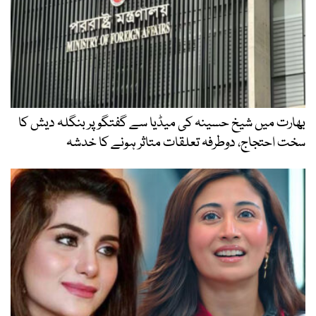
بھارت میں شیخ حسینہ کی میڈیا سے گفتگو پر بنگلہ دیش کا
سخت احتجاج، دوطرفہ تعلقات متاثر ہونے کا خدشہ