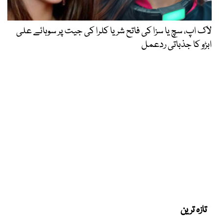
لاک اپ، سچ یا سزا کی فاتح شریا کلرا کی جیت پر سوہائے علی
ابڑو کا جذباتی ردعمل
تازہ ترین