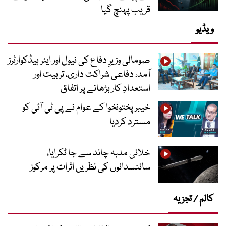
قریب پہنچ گیا
ویڈیو
صومالی وزیرِ دفاع کی نیول اور ایئر ہیڈکوارٹرز
آمد، دفاعی شراکت داری، تربیت اور
استعدادِ کار بڑھانے پر اتفاق
خیبرپختونخوا کے عوام نے پی ٹی آئی کو
مسترد کردیا
خلائی ملبہ چاند سے جا ٹکرایا،
سائنسدانوں کی نظریں اثرات پر مرکوز
کالم / تجزیہ