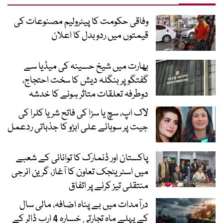
وفاقی حکومت کا پیٹرولیم مصنوعات کی
قیمتوں میں ردوبدل کا اعلان
بھارت میں شیخ حسینہ کی میڈیا سے
گفتگو پر بنگلہ دیش کا سخت احتجاج،
دوطرفہ تعلقات متاثر ہونے کا خدشہ
لاک اپ، سچ یا سزا کی فاتح شریا کلرا کی
جیت پر سوہائے علی ابڑو کا جذباتی ردعمل
پاکستان اور ڈنمارک کا توانائی کے شعبے
میں اسٹریٹجک تعاون کا آغاز، گرین انرجی
منتقلی تیز کرنے پر اتفاق
درآمدات میں بے پناہ اضافہ، مالی سال
کے پہلے ماہ تجارتی خسارہ 4 ارب ڈالر کے