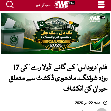
سب کی خبر
فلم ’دیوداس‘ کے گانے ’ڈولا رے‘ کی 17
روزہ شوٹنگ، مادھوری ڈکشٹ سے متعلق
حیران کن انکشاف
جمعہ 22 مئی 2026