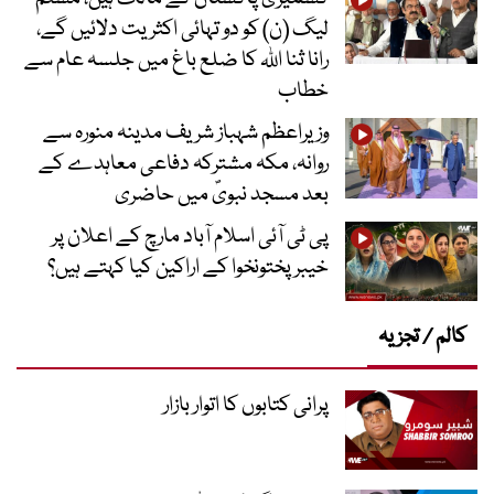
لیگ (ن) کو دو تہائی اکثریت دلائیں گے،
رانا ثنا اللہ کا ضلع باغ میں جلسہ عام سے
خطاب
وزیراعظم شہباز شریف مدینہ منورہ سے
روانہ، مکہ مشترکہ دفاعی معاہدے کے
بعد مسجد نبویؐ میں حاضری
پی ٹی آئی اسلام آباد مارچ کے اعلان پر
خیبر پختونخوا کے اراکین کیا کہتے ہیں؟
کالم / تجزیہ
پرانی کتابوں کا اتوار بازار