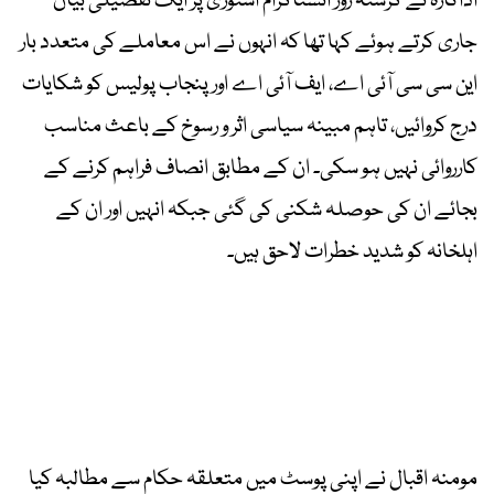
اداکارہ نے گزشتہ روز انسٹاگرام اسٹوری پر ایک تفصیلی بیان
جاری کرتے ہوئے کہا تھا کہ انہوں نے اس معاملے کی متعدد بار
این سی سی آئی اے، ایف آئی اے اور پنجاب پولیس کو شکایات
درج کروائیں، تاہم مبینہ سیاسی اثر و رسوخ کے باعث مناسب
کارروائی نہیں ہو سکی۔ ان کے مطابق انصاف فراہم کرنے کے
بجائے ان کی حوصلہ شکنی کی گئی جبکہ انہیں اور ان کے
اہلخانہ کو شدید خطرات لاحق ہیں۔
مومنہ اقبال نے اپنی پوسٹ میں متعلقہ حکام سے مطالبہ کیا