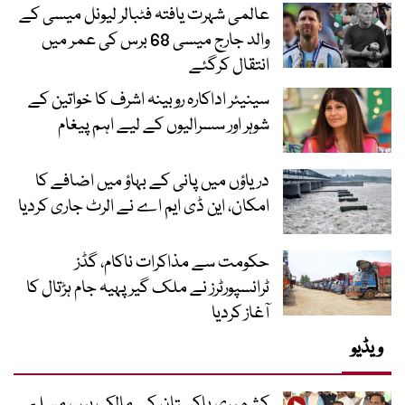
عالمی شہرت یافتہ فٹبالر لیونل میسی کے
والد جارج میسی 68 برس کی عمر میں
انتقال کرگئے
سینیئر اداکارہ روبینہ اشرف کا خواتین کے
شوہر اور سسرالیوں کے لیے اہم پیغام
دریاؤں میں پانی کے بہاؤ میں اضافے کا
امکان، این ڈی ایم اے نے الرٹ جاری کردیا
حکومت سے مذاکرات ناکام، گڈز
ٹرانسپورٹرز نے ملک گیر پہیہ جام ہڑتال کا
آغاز کردیا
ویڈیو
کشمیری پاکستان کے مالک ہیں، مسلم