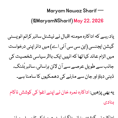
— Maryam Nawaz Sharif
(@MaryamNSharif)
May 22, 2026
یاد رہے کہ اداکارہ مومنہ اقبال نے نیشنل سائبر کرائم انویسٹی
گیشن ایجنسی (این سی سی آئی اے) میں دائر اپنی درخواست
میں الزام عائد کیا تھا کہ انہیں ایک بااثر سیاسی شخصیت کی
جانب سے طویل عرصے سے آن لائن ہراسانی، سائبر بُلنگ،
ذہنی دباؤ اور جان سے مارنے کی دھمکیوں کا سامنا ہے۔
یہ بھی پڑھیں:
اداکارہ نمرہ خان نے اپنے اغوا کی کوشش ناکام
بنادی