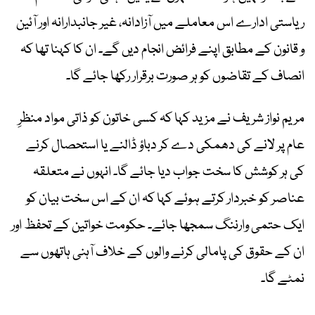
ریاستی ادارے اس معاملے میں آزادانہ، غیر جانبدارانہ اور آئین
و قانون کے مطابق اپنے فرائض انجام دیں گے۔ ان کا کہنا تھا کہ
انصاف کے تقاضوں کو ہر صورت برقرار رکھا جائے گا۔
مریم نواز شریف نے مزید کہا کہ کسی خاتون کو ذاتی مواد منظرِ
عام پر لانے کی دھمکی دے کر دباؤ ڈالنے یا استحصال کرنے
کی ہر کوشش کا سخت جواب دیا جائے گا۔ انہوں نے متعلقہ
عناصر کو خبردار کرتے ہوئے کہا کہ ان کے اس سخت بیان کو
ایک حتمی وارننگ سمجھا جائے۔ حکومت خواتین کے تحفظ اور
ان کے حقوق کی پامالی کرنے والوں کے خلاف آہنی ہاتھوں سے
نمٹے گا۔