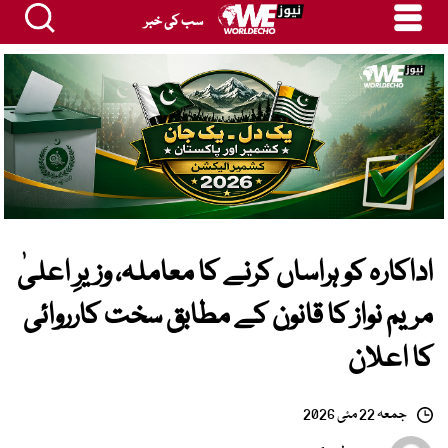
سب کی خبر
اداکارہ کو ہراساں کرنے کا معاملہ، وزیرِ اعلیٰ
مریم نواز کا قانون کے مطابق سخت کارروائی
کا اعلان
جمعہ 22 مئی 2026