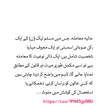
حالیہ معاملہ، جس میں مسلم لیگ (ن) کے ایک
رکنِ صوبائی اسمبلی اور ایک معروف میڈیا
شخصیت شامل ہیں، ایک ذاتی نوعیت کا معاملہ
ہے اور اسے مکمل طور پر میرٹ اور قانون کے مطابق
نمٹایا جائے گا۔ تاہم میں واضح کر دینا چاہتی ہوں
کہ کسی خاتون کو ہراساں کرنے، دھمکانے یا
استحصال کی کوشش میں ملوث…
https://t.co/1PN45jpANU