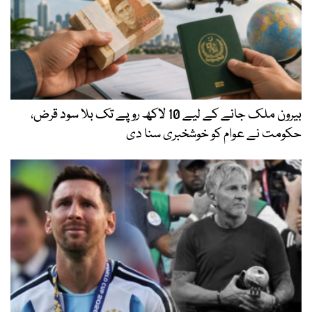
بیرون ملک جانے کے لیے 10 لاکھ روپے تک بلا سود قرض،
حکومت نے عوام کو خوشخبری سنا دی