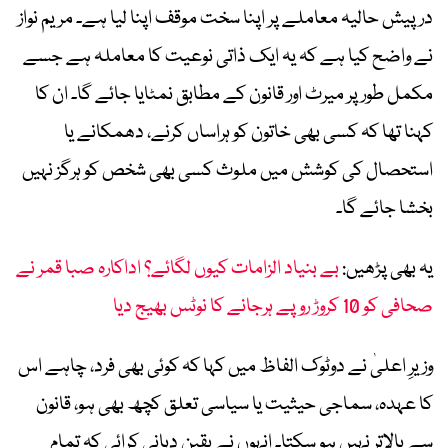
درپیش حالیہ معاملے پر اپنا سخت موقف اپنا لیا ہے۔ مریم نواز
نے واضح کیا ہے کہ یہ ایک ذاتی نوعیت کا معاملہ ہے جسے
مکمل طور پر میرٹ اور قانون کے مطابق نمٹایا جائے گا۔ ان کا
کہنا تھا کہ کسی بھی خاتون کو ہراساں کرنے، دھمکانے یا
استحصال کی کوشش میں ملوث کسی بھی شخص کو ہرگز نہیں
بخشا جائے گا۔
یہ بھی پڑھیں:
بے بنیاد الزامات کیوں لگائے؟ اداکارہ صبا قمر نے
صحافی کو 10 کروڑ روپے ہرجانے کا نوٹس بھیج دیا
وزیرِ اعلیٰ نے دوٹوک الفاظ میں کہا کہ کوئی بھی فرد، چاہے اس
کا عہدہ، سماجی حیثیت یا سیاسی تعلق کچھ بھی ہو، قانون
سے بالاتر نہیں ہو سکتا۔ انہوں نے یقین دہانی کرائی کہ تمام