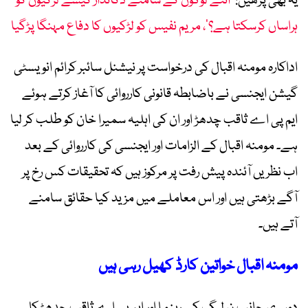
یہ بھی پڑھیں:
’اتنے لوگوں کے سامنے دکاندار کیسے لڑکیوں کو
ہراساں کرسکتا ہے؟‘، مریم نفیس کو لڑکیوں کا دفاع مہنگا پڑگیا
اداکارہ مومنہ اقبال کی درخواست پر نیشنل سائبر کرائم انویسٹی
گیشن ایجنسی نے باضابطہ قانونی کارروائی کا آغاز کرتے ہوئے
ایم پی اے ثاقب چدھڑ اور ان کی اہلیہ سمیرا خان کو طلب کر لیا
ہے۔ مومنہ اقبال کے الزامات اور ایجنسی کی کارروائی کے بعد
اب نظریں آئندہ پیش رفت پر مرکوز ہیں کہ تحقیقات کس رخ پر
آگے بڑھتی ہیں اور اس معاملے میں مزید کیا حقائق سامنے
آتے ہیں۔
مومنہ اقبال خواتین کارڈ کھیل رہی ہیں