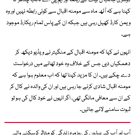
دوسری جانب ن لیگ کے رہنما اور ایم پی اے ثاقب چدھڑ کا
کہنا ہے کہ آٹھ ماہ سے مومنہ اقبال سے کوئی رابطہ نہیں اور وہ
ویمن کارڈ کھیل رہی ہیں جبکہ ان کے پاس تمام ریکارڈ موجود
ہے۔
انہوں نے کہا کہ مومنہ اقبال کے منگیتر نے ویڈیو دیکھ کر
دھمکیاں دیں جس کے خلاف وہ خود تھانے میں درخواست
دے چکے ہیں۔ ان کا مزید کہنا تھا کہ اب معلوم ہوا ہے کہ
مومنہ اقبال شادی کرنے جا رہی ہیں اور ان کی والدہ نے کال کر
کے ان سے معافی مانگی تھی، اگر انہوں نے خود کال کی ہو تو
ثبوت سامنے لائے جائیں۔
آپ اور آپ کے پیاروں کی روزمرہ زندگی کو متاثر کرسکنے والے