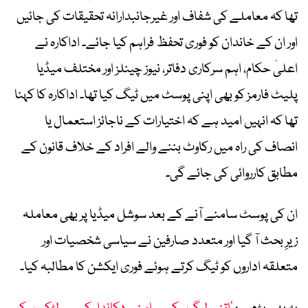
تھا کہ معاملے کی شفاف اور غیرجانبدارانہ تحقیقات کی جائیں
اور ان کے خاندان کو فوری تحفظ فراہم کیا جائے۔ اداکارہ نے
اعلیٰ حکام، اہم سرکاری دفاتر، نیوز چینلز اور مختلف میڈیا
پلیٹ فارمز کو بھی اپنی پوسٹ میں ٹیگ کیا تھا۔ اداکارہ کا کہنا
تھا کہ انہیں امید ہے کہ اختیارات کے ناجائز استعمال یا
انصاف کی راہ میں رکاوٹ بننے والے افراد کے خلاف قانون کے
مطابق کارروائی کی جائے گی۔
ان کی پوسٹ سامنے آنے کے بعد سوشل میڈیا پر بھی معاملہ
زیرِ بحث آ گیا اور متعدد صارفین نے سیاسی شخصیات اور
متعلقہ اداروں کو ٹیگ کرتے ہوئے فوری ایکشن کا مطالبہ کیا۔