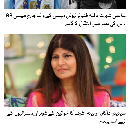
عالمی شہرت یافتہ فٹبالر لیونل میسی کے والد جارج میسی 68
برس کی عمر میں انتقال کرگئے
سینیئر اداکارہ روبینہ اشرف کا خواتین کے شوہر اور سسرالیوں کے
لیے اہم پیغام