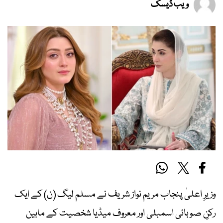
ویب ڈیسک
وزیرِ اعلیٰ پنجاب مریم نواز شریف نے مسلم لیگ (ن) کے ایک
رکنِ صوبائی اسمبلی اور معروف میڈیا شخصیت کے مابین