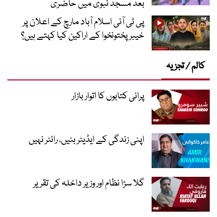
بعد مسجد نبویؐ میں حاضری
پی ٹی آئی اسلام آباد مارچ کے اعلان پر
خیبر پختونخوا کے اراکین کیا کہتے ہیں؟
کالم / تجزیہ
پرانی کتابوں کا اتوار بازار
اپنی زندگی کے ایڈیٹر بنیں، رائٹر نہیں
گلا سڑا نظام اور وزیر داخلہ کی تقریر