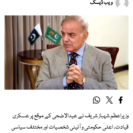
ویب ڈیسک
وزیراعظم شہباز شریف نے عیدالاضحیٰ کے موقع پر عسکری
قیادت، اعلیٰ حکومتی و آئینی شخصیات اور مختلف سیاسی