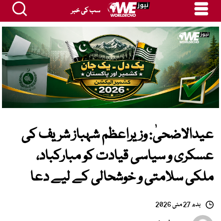
سب کی خبر
عیدالاضحیٰ: وزیراعظم شہباز شریف کی
عسکری و سیاسی قیادت کو مبارکباد،
ملکی سلامتی و خوشحالی کے لیے دعا
بدھ 27 مئی 2026