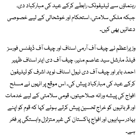
رہنماؤں سے ٹیلیفونک رابطے کرکے عید کی مبارکباد دی،
جبکہ ملکی سلامتی، استحکام اور خوشحالی کے لیے خصوصی
دعائیں بھی کیں۔
وزیراعظم نے چیف آف آرمی اسٹاف اور چیف آف ڈیفنس فورسز
فیلڈ مارشل سید عاصم منیر، چیف آف دی ایئر اسٹاف ظہیر
احمد بابر اور چیف آف دی نیول اسٹاف نوید اشرف کو ٹیلیفون
کرکے عید کی مبارکباد پیش کی۔ اس موقع پر انہوں نے مسلح
افواج کی پیشہ ورانہ صلاحیتوں، قومی سلامتی کے لیے خدمات
اور قربانیوں کو خراجِ تحسین پیش کرتے ہوئے کہا کہ قوم کو اپنے
بہادر سپاہیوں اور افواجِ پاکستان کی غیر متزلزل وابستگی پر فخر
ہے۔