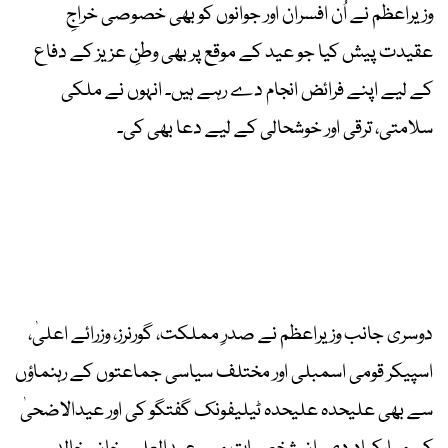
وزیراعظم نے اُن افسران اور جوانوں کو بھی خصوصی خراجِ
عقیدت پیش کیا جو عید کے موقع پر بھی وطنِ عزیز کے دفاع
کے لیے اپنے فرائض انجام دے رہے ہیں۔ انہوں نے ملکی
سلامتی، ترقی اور خوشحالی کے لیے دعا بھی کی۔
دوسری جانب وزیراعظم نے صدرِ مملکت، گورنرز، وزرائے اعلیٰ،
اسپیکر قومی اسمبلی اور مختلف سیاسی جماعتوں کے رہنماؤں
سے بھی علیحدہ علیحدہ ٹیلیفونک گفتگو کی اور عیدالاضحیٰ