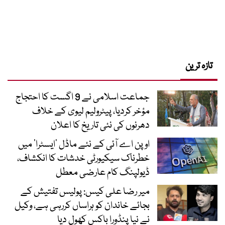
تازہ ترین
جماعت اسلامی نے 9 اگست کا احتجاج
مؤخر کردیا، پیٹرولیم لیوی کے خلاف
دھرنوں کی نئی تاریخ کا اعلان
اوپن اے آئی کے نئے ماڈل ’ایسٹرا‘ میں
خطرناک سیکیورٹی خدشات کا انکشاف،
ڈیولپنگ کام عارضی معطل
میر رضا علی کیس: پولیس تفتیش کے
بجائے خاندان کو ہراساں کررہی ہے، وکیل
نے نیا پنڈورا باکس کھول دیا