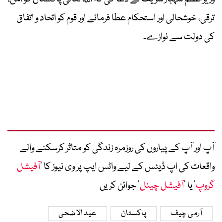
ترقی، خوشحالی اور استحکام عطا فرمائے اور قوم کو اتحاد و اتفاق
کی دولت سے نوازے۔
آپ اور آپ کے پیاروں کی روزمرہ زندگی کو متاثر کرسکنے والے
واقعات کی اپ ڈیٹس کے لیے واٹس ایپ پر وی نیوز کا ’
آفیشل
گروپ
‘ یا ’
آفیشل چینل
‘ جوائن کریں
آرمی چیف
پاکستان
عید الاضحی