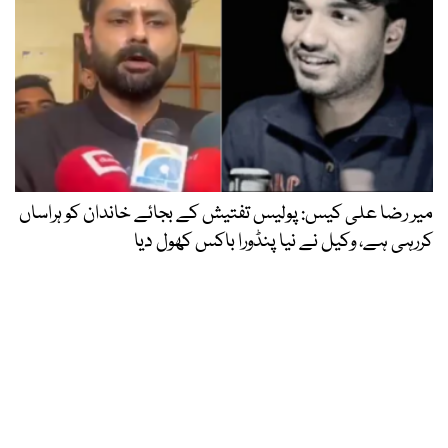
میر رضا علی کیس: پولیس تفتیش کے بجائے خاندان کو ہراساں
کررہی ہے، وکیل نے نیا پنڈورا باکس کھول دیا