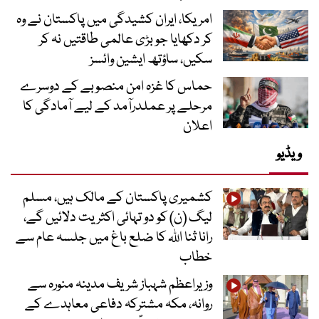
امریکا، ایران کشیدگی میں پاکستان نے وہ
کر دکھایا جو بڑی عالمی طاقتیں نہ کر
سکیں، ساؤتھ ایشین وائسز
حماس کا غزہ امن منصوبے کے دوسرے
مرحلے پر عملدرآمد کے لیے آمادگی کا
اعلان
ویڈیو
کشمیری پاکستان کے مالک ہیں، مسلم
لیگ (ن) کو دو تہائی اکثریت دلائیں گے،
رانا ثنا اللہ کا ضلع باغ میں جلسہ عام سے
خطاب
وزیراعظم شہباز شریف مدینہ منورہ سے
روانہ، مکہ مشترکہ دفاعی معاہدے کے