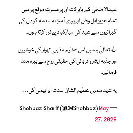
عیدالاضحیٰ کے بابرکت اور پر مسرت موقع پر میں
تمام عزیز اہل وطن اور پوری اُمتِ مسلمہ کو دل کی
گہرائیوں سے عید کی مبارکباد پیش کرتا ہوں۔
اللہ تعالیٰ ہمیں اس عظیم مذہبی تہوار کی خوشیوں
اور جذبہ ایثار و قربانی کی حقیقی روح سے بہرہ مند
فرمائے۔
یہ عید ہمیں عظیم الشان سنت ابراہیمی کی…
May
— Shehbaz Sharif (@CMShehbaz)
27, 2026