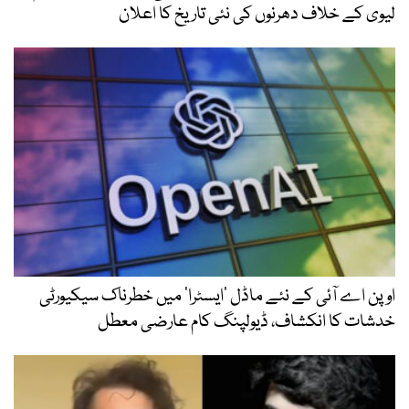
لیوی کے خلاف دھرنوں کی نئی تاریخ کا اعلان
اوپن اے آئی کے نئے ماڈل ’ایسٹرا‘ میں خطرناک سیکیورٹی
خدشات کا انکشاف، ڈیولپنگ کام عارضی معطل