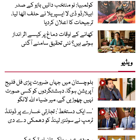
کولمبیا: نو منتخب دائیں بازو کے صدر
ابیلارڈو ڈی لا ایسپریلا نے حلف اٹھا لیا،
ترجیحات کا اعلان کردیا
کھانے کے اوقات دماغ پر کیسے اثر انداز
ہوتے ہیں؟ نئی تحقیق سامنے آگئی
ویڈیو
بلوچستان میں جہاں ضرورت پڑی فل فلیج
آپریشن ہوگا، دہشتگردوں کو کسی صورت
نہیں چھوڑیں گے، میر ضیاء اللہ لانگو
’۔۔۔ ایک دستخط‘: تجارتی خسارے پر ڈونلڈ
ٹرمپ نے سوئٹزر لینڈ کو دھمکی دے دی
سعودی عرب، پاکستان اور ترکیہ کے