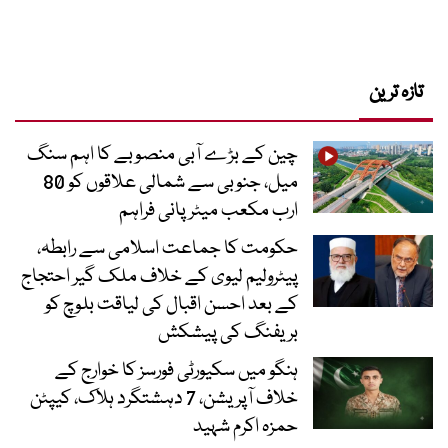
تازہ ترین
چین کے بڑے آبی منصوبے کا اہم سنگ
میل، جنوبی سے شمالی علاقوں کو 80
ارب مکعب میٹر پانی فراہم
حکومت کا جماعت اسلامی سے رابطہ،
پیٹرولیم لیوی کے خلاف ملک گیر احتجاج
کے بعد احسن اقبال کی لیاقت بلوچ کو
بریفنگ کی پیشکش
ہنگو میں سکیورٹی فورسز کا خوارج کے
خلاف آپریشن، 7 دہشتگرد ہلاک، کیپٹن
حمزہ اکرم شہید