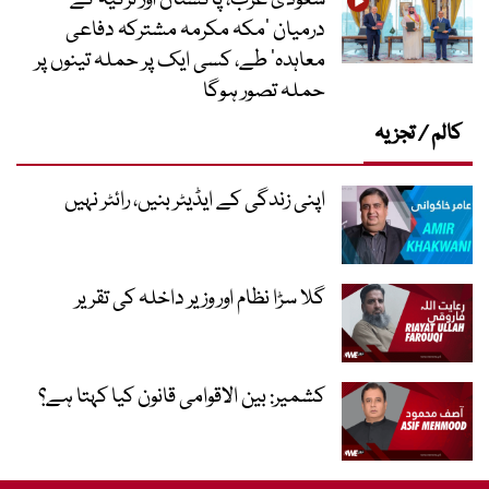
درمیان ’مکہ مکرمہ مشترکہ دفاعی
معاہدہ‘ طے، کسی ایک پر حملہ تینوں پر
حملہ تصور ہوگا
کالم / تجزیہ
اپنی زندگی کے ایڈیٹر بنیں، رائٹر نہیں
گلا سڑا نظام اور وزیر داخلہ کی تقریر
کشمیر: بین الاقوامی قانون کیا کہتا ہے؟