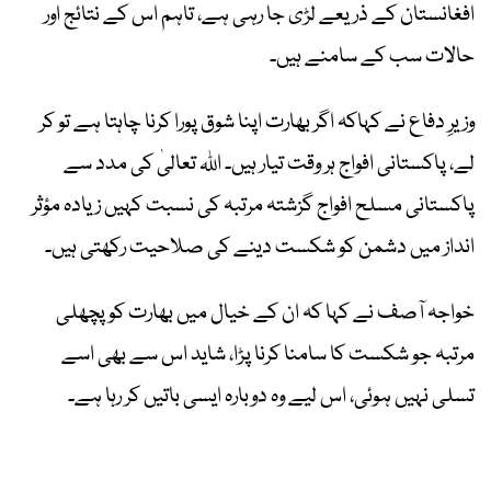
افغانستان کے ذریعے لڑی جا رہی ہے، تاہم اس کے نتائج اور
حالات سب کے سامنے ہیں۔
وزیرِ دفاع نے کہاکہ اگر بھارت اپنا شوق پورا کرنا چاہتا ہے تو کر
لے، پاکستانی افواج ہر وقت تیار ہیں۔ اللہ تعالیٰ کی مدد سے
پاکستانی مسلح افواج گزشتہ مرتبہ کی نسبت کہیں زیادہ مؤثر
انداز میں دشمن کو شکست دینے کی صلاحیت رکھتی ہیں۔
خواجہ آصف نے کہا کہ ان کے خیال میں بھارت کو پچھلی
مرتبہ جو شکست کا سامنا کرنا پڑا، شاید اس سے بھی اسے
تسلی نہیں ہوئی، اس لیے وہ دوبارہ ایسی باتیں کر رہا ہے۔