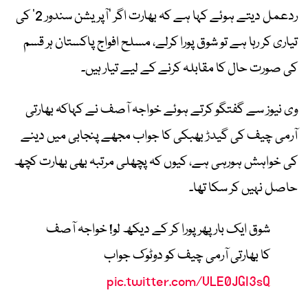
ردعمل دیتے ہوئے کہا ہے کہ بھارت اگر ’آپریشن سندور 2‘ کی
تیاری کر رہا ہے تو شوق پورا کرلے، مسلح افواج پاکستان ہر قسم
کی صورت حال کا مقابلہ کرنے کے لیے تیار ہیں۔
وی نیوز سے گفتگو کرتے ہوئے خواجہ آصف نے کہاکہ بھارتی
آرمی چیف کی گیدڑ بھبکی کا جواب مجھے پنجابی میں دینے
کی خواہش ہورہی ہے، کیوں کہ پچھلی مرتبہ بھی بھارت کچھ
حاصل نہیں کر سکا تھا۔
شوق ایک بار پھر پورا کر کے دیکھ لو! خواجہ آصف
کا بھارتی آرمی چیف کو دوٹوک جواب
pic.twitter.com/VLE0JGI3sQ