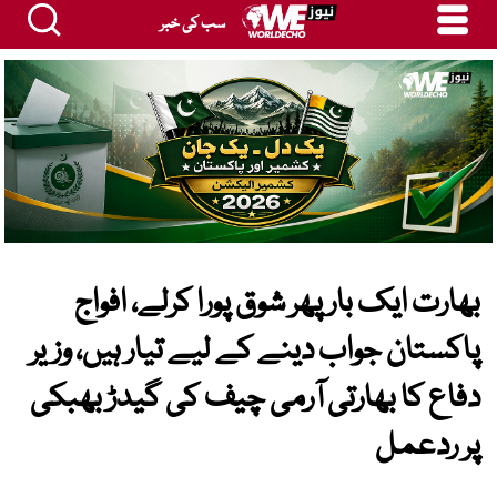
سب کی خبر
بھارت ایک بار پھر شوق پورا کرلے، افواج
پاکستان جواب دینے کے لیے تیار ہیں، وزیر
دفاع کا بھارتی آرمی چیف کی گیدڑ بھبکی
پر ردعمل