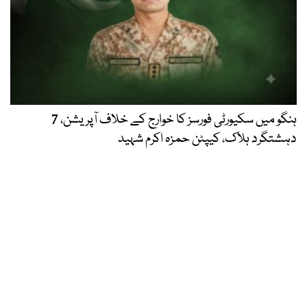
ہنگو میں سکیورٹی فورسز کا خوارج کے خلاف آپریشن، 7
دہشتگرد ہلاک، کیپٹن حمزہ اکرم شہید