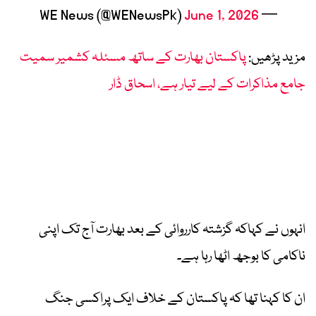
June 1, 2026
— WE News (@WENewsPk)
مزید پڑھیں:
پاکستان بھارت کے ساتھ مسئلہ کشمیر سمیت
جامع مذاکرات کے لیے تیار ہے، اسحاق ڈار
انہوں نے کہاکہ گزشتہ کارروائی کے بعد بھارت آج تک اپنی
ناکامی کا بوجھ اٹھا رہا ہے۔
ان کا کہنا تھا کہ پاکستان کے خلاف ایک پراکسی جنگ