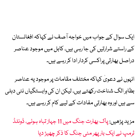
ایک سوال کے جواب میں خواجہ آصف نے کہاکہ افغانستان
کے راستے شرارتیں کی جا رہی ہیں، کابل میں موجود عناصر
دراصل بھارتی پراکسی کردار ادا کر رہے ہیں۔
انہوں نے دعویٰ کیاکہ مختلف مقامات پر موجود یہ عناصر
بظاہر الگ شناخت رکھتے ہیں، لیکن ان کی وابستگیاں نئی دہلی
سے ہیں اور وہ بھارتی مفادات کے لیے کام کر رہے ہیں۔
مزید پڑھیں:
پاک بھارت جنگ میں 11 جہاز تباہ ہوئے، ڈونلڈ
ٹرمپ نے ایک بار پھر مئی جنگ کا ذکر چھیڑ دیا