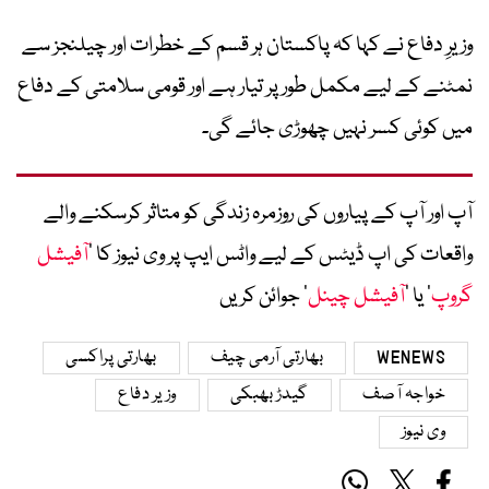
وزیرِ دفاع نے کہا کہ پاکستان ہر قسم کے خطرات اور چیلنجز سے
نمٹنے کے لیے مکمل طور پر تیار ہے اور قومی سلامتی کے دفاع
میں کوئی کسر نہیں چھوڑی جائے گی۔
آپ اور آپ کے پیاروں کی روزمرہ زندگی کو متاثر کرسکنے والے
واقعات کی اپ ڈیٹس کے لیے واٹس ایپ پر وی نیوز کا ’
آفیشل
گروپ
‘ یا ’
آفیشل چینل
‘ جوائن کریں
WENEWS
بھارتی آرمی چیف
بھارتی پراکسی
خواجہ آصف
گیدڑ بھبکی
وزیر دفاع
وی نیوز