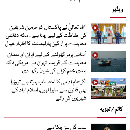
ویڈیو
’اللہ تعالیٰ نے پاکستان کو حرمین شریفین
کی حفاظت کے لیے چنا ہے‘، مکہ دفاعی
معاہدے پر اراکین پارلیمنٹ کا اظہار خیال
آبنائے ہرمز کھولنے کے لیے ایران اور عمان
معاہدے کے قریب، تہران نے امریکی ناکہ
بندی ختم کرنے کی شرط رکھ دی
اگر عام آدمی کا احتساب ہوتا ہے تو وزرا
بھی قانون سے ماورا نہیں، اسلام آباد کے
شہریوں کی رائے
کالم / تجزیہ
سب گل سڑ چکا ہے