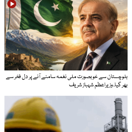
بلوچستان سے خوبصورت ملی نغمہ سامنے آنے پر دل فخر سے
بھر گیا، وزیراعظم شہباز شریف