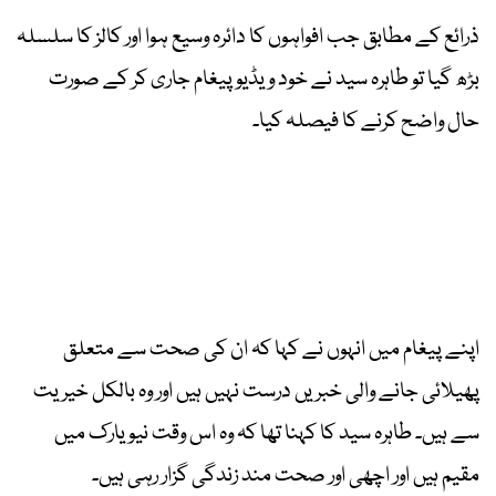
ذرائع کے مطابق جب افواہوں کا دائرہ وسیع ہوا اور کالز کا سلسلہ
بڑھ گیا تو طاہرہ سید نے خود ویڈیو پیغام جاری کر کے صورت
حال واضح کرنے کا فیصلہ کیا۔
اپنے پیغام میں انہوں نے کہا کہ ان کی صحت سے متعلق
پھیلائی جانے والی خبریں درست نہیں ہیں اور وہ بالکل خیریت
سے ہیں۔ طاہرہ سید کا کہنا تھا کہ وہ اس وقت نیویارک میں
مقیم ہیں اور اچھی اور صحت مند زندگی گزار رہی ہیں۔