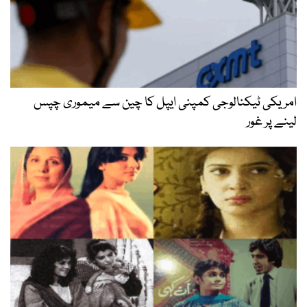
امریکی ٹیکنالوجی کمپنی ایپل کا چین سے میموری چپس
لینے پر غور