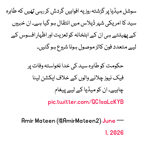
سوشل میڈیا پر گزشتہ روز یہ افواہیں گردش کر رہی تھیں کہ طاہرہ
سید کا امریکی شہر ڈیلاس میں انتقال ہو گیا ہے۔ ان خبروں
کے پھیلتے ہی ان کے اہلخانہ کو تعزیت اور اظہارِ افسوس کے
لیے متعدد فون کالز موصول ہونا شروع ہو گئیں۔
حکومت کو طاہرہ سید کی خدا نخواستہ وفات پر
فیک نیوز چلانے والوں کے خلاف ایکشن لینا
چاہیے۔ ان کو میڈیا کے لیے پیغام
pic.twitter.com/QC1saLcKYB
June
— Amir Mateen (@AmirMateen2)
1, 2026