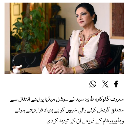
معروف گلوکارہ طاہرہ سید نے سوشل میڈیا پر اپنے انتقال سے
متعلق گردش کرنے والی خبروں کو بے بنیاد قرار دیتے ہوئے
ویڈیو پیغام کے ذریعے ان کی تردید کر دی۔