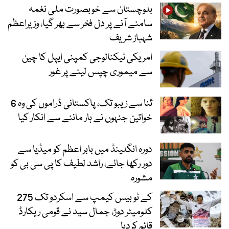
بلوچستان سے خوبصورت ملی نغمہ
سامنے آنے پر دل فخر سے بھر گیا، وزیراعظم
شہباز شریف
امریکی ٹیکنالوجی کمپنی ایپل کا چین
سے میموری چپس لینے پر غور
ثنا سے زیبو تک، پاکستانی ڈراموں کی وہ 6
خواتین جنہوں نے ہار ماننے سے انکار کیا
دورہ انگلینڈ میں بابر اعظم کو میڈیا سے
دور رکھا جائے، راشد لطیف کا پی سی بی کو
مشورہ
کے ٹو بیس کیمپ سے اسکردو تک 275
کلومیٹر دوڑ، جمال سید نے قومی ریکارڈ
قائم کردیا