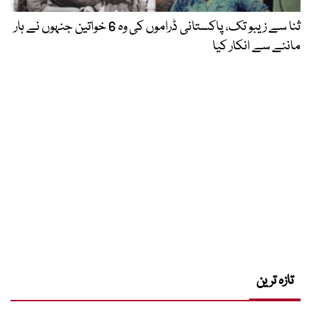
ثنا سے زیبو تک، پاکستانی ڈراموں کی وہ 6 خواتین جنہوں نے ہار
ماننے سے انکار کیا
تازہ ترین