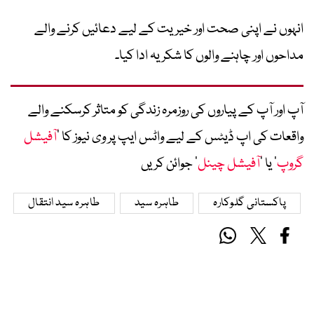
انہوں نے اپنی صحت اور خیریت کے لیے دعائیں کرنے والے
مداحوں اور چاہنے والوں کا شکریہ ادا کیا۔
آپ اور آپ کے پیاروں کی روزمرہ زندگی کو متاثر کرسکنے والے
واقعات کی اپ ڈیٹس کے لیے واٹس ایپ پر وی نیوز کا ’
آفیشل
گروپ
‘ یا ’
آفیشل چینل
‘ جوائن کریں
پاکستانی گلوکارہ
طاہرہ سید
طاہرہ سید انتقال