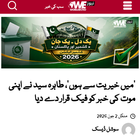
سب کی خبر
’میں خیریت سے ہوں‘، طاہرہ سید نے اپنی
موت کی خبر کو فیک قرار دے دیا
منگل 2 جون 2026
سوشل ڈیسک