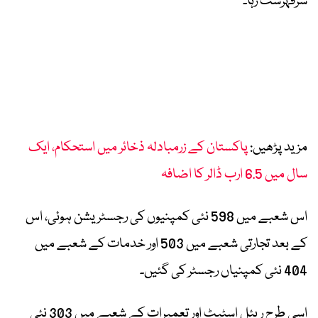
سرفہرست رہا۔
مزید پڑھیں:
پاکستان کے زرمبادلہ ذخائر میں استحکام، ایک
سال میں 6.5 ارب ڈالر کا اضافہ
اس شعبے میں 598 نئی کمپنیوں کی رجسٹریشن ہوئی، اس
کے بعد تجارتی شعبے میں 503 اور خدمات کے شعبے میں
404 نئی کمپنیاں رجسٹر کی گئیں۔
اسی طرح ریئل اسٹیٹ اور تعمیرات کے شعبے میں 303 نئی