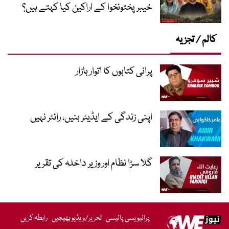
خیبر پختونخوا کے اراکین کیا کہتے ہیں؟
کالم / تجزیہ
پرانی کتابوں کا اتوار بازار
اپنی زندگی کے ایڈیٹر بنیں، رائٹر نہیں
گلا سڑا نظام اور وزیر داخلہ کی تقریر
پرائیویسی پالیسی
تحریر/ویڈیو بھیجیں
رابطہ کریں