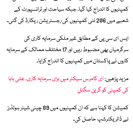
کمپنیوں کا اندراج کیا گیا، جبکہ سیاحت اور ٹرانسپورٹ کے
شعبے میں 206 نئی کمپنیوں کی رجسٹریشن ریکارڈ کی گئی۔
ایس ای سی پی کے مطابق غیر ملکی سرمایہ کاری کی
سرگرمیاں بھی مضبوط رہیں اور 17 مختلف ممالک کے سرمایہ
کاروں نے پاکستان میں کمپنیوں کا اندراج کرایا۔
مزید پڑھیں:
ای کامرس سیکٹر میں بڑی سرمایہ کاری، علی بابا
کی کمپنی کو گرین سگنل
کمیشن کا کہنا ہے کہ ان کمپنیوں میں 89 چینی شیئر ہولڈرز
نے ڈائریکٹرشپ حاصل کی۔