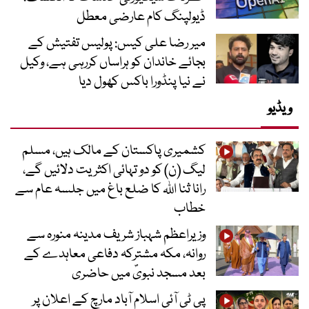
ڈیولپنگ کام عارضی معطل
میر رضا علی کیس: پولیس تفتیش کے
بجائے خاندان کو ہراساں کررہی ہے، وکیل
نے نیا پنڈورا باکس کھول دیا
ویڈیو
کشمیری پاکستان کے مالک ہیں، مسلم
لیگ (ن) کو دو تہائی اکثریت دلائیں گے،
رانا ثنا اللہ کا ضلع باغ میں جلسہ عام سے
خطاب
وزیراعظم شہباز شریف مدینہ منورہ سے
روانہ، مکہ مشترکہ دفاعی معاہدے کے
بعد مسجد نبویؐ میں حاضری
پی ٹی آئی اسلام آباد مارچ کے اعلان پر