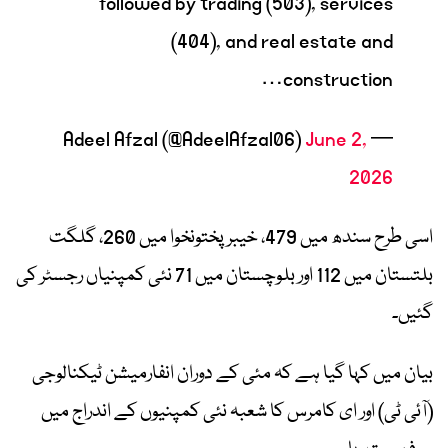
followed by trading (503), services
(404), and real estate and
construction…
June 2,
— Adeel Afzal (@AdeelAfzal06)
2026
اسی طرح سندھ میں 479، خیبرپختونخوا میں 260، گلگت
بلتستان میں 112 اور بلوچستان میں 71 نئی کمپنیاں رجسٹر کی
گئیں۔
بیان میں کہا گیا ہے کہ مئی کے دوران انفارمیشن ٹیکنالوجی
(آئی ٹی) اور ای کامرس کا شعبہ نئی کمپنیوں کے اندراج میں