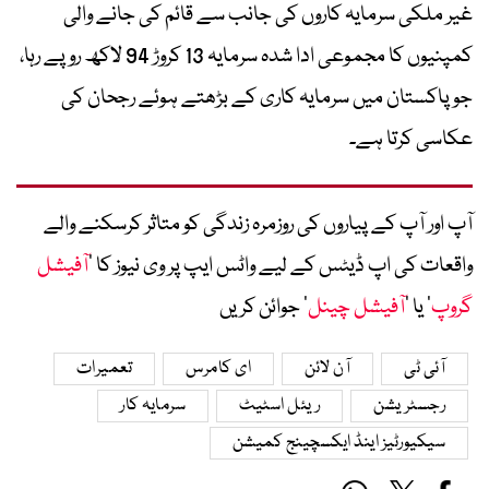
غیر ملکی سرمایہ کاروں کی جانب سے قائم کی جانے والی
کمپنیوں کا مجموعی ادا شدہ سرمایہ 13 کروڑ 94 لاکھ روپے رہا،
جو پاکستان میں سرمایہ کاری کے بڑھتے ہوئے رجحان کی
عکاسی کرتا ہے۔
آپ اور آپ کے پیاروں کی روزمرہ زندگی کو متاثر کرسکنے والے
واقعات کی اپ ڈیٹس کے لیے واٹس ایپ پر وی نیوز کا ’
آفیشل
گروپ
‘ یا ’
آفیشل چینل
‘ جوائن کریں
آئی ٹی
آن لائن
ای کامرس
تعمیرات
رجسٹریشن
ریئل اسٹیٹ
سرمایہ کار
سیکیورٹیز اینڈ ایکسچینج کمیشن