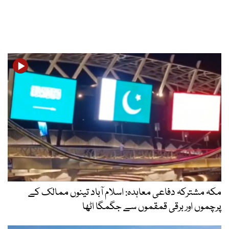
مکہ مشترکہ دفاعی معاہدہ: اسلام آباد تینوں ممالک کے
پرچموں اور برقی قمقموں سے جگمگا اٹھا