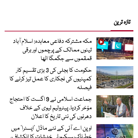
تازہ ترین
مکہ مشترکہ دفاعی معاہدہ: اسلام آباد
تینوں ممالک کے پرچموں اور برقی
قمقموں سے جگمگا اٹھا
حکومت کا بجلی کی 3 بڑی تقسیم کار
کمپنیوں کی نجکاری کا عمل تیز کرنے کا
فیصلہ
جماعت اسلامی نے 9 اگست کا احتجاج
مؤخر کردیا، پیٹرولیم لیوی کے خلاف
دھرنوں کی نئی تاریخ کا اعلان
اوپن اے آئی کے نئے ماڈل ’ایسٹرا‘ میں
خطرناک سیکیورٹی خدشات کا انکشاف،