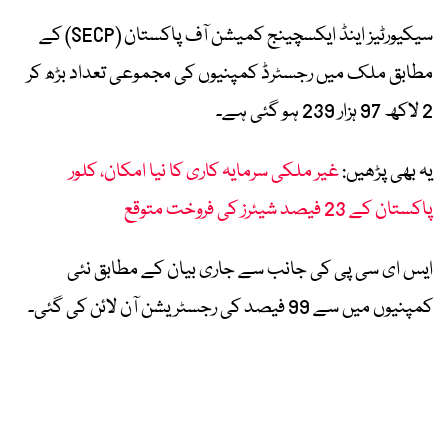
سیکیورٹیز اینڈ ایکسچینج کمیشن آف پاکستان (SECP) کے
مطابق ملک میں رجسٹرڈ کمپنیوں کی مجموعی تعداد بڑھ کر
2 لاکھ 97 ہزار 239 ہو گئی ہے۔
یہ بھی پڑھیں:
غیر ملکی سرمایہ کاری کا نیا امکان، کلور
پاکستان کے 23 فیصد شیئرز کی فروخت متوقع
ایس ای سی پی کی جانب سے جاری بیان کے مطابق نئی
کمپنیوں میں سے 99 فیصد کی رجسٹریشن آن لائن کی گئی۔