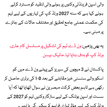
والی اسپن فرینڈلی وکٹوں پر ہونے والی تنقید کو مسترد کرتے
ہوئے کہا ہے کہ سنہ 2027 ورلڈ کپ کی تیاریوں کے لیے ٹیم
کی حکمت عملی جامع تحقیق اور مختلف حالات کے جائزے
پر مبنی ہے۔
یہ بھی پڑھیں:
ون ڈے ٹیم کی تشکیل پر مسلسل کام جاری،
ورلڈ کپ کو ہدف بنایا لیا، مائیک ہیسن
پاکستان نے 3 میچوں کی سیریز کے پہلے ون ڈے میں کم
اسکور والے سنسنی خیز مقابلے کے بعد 0-1 کی برتری حاصل کر
رکھی ہے تاہم بعض کرکٹ مبصرین نے سوال اٹھایا تھا کہ آیا
سست اور اسپن بولنگ کے لیے سازگار وکٹیں ٹیم کو 2027 کے
ورلڈ کپ کے لیے مؤثر تیاری فراہم کر سکیں گی یا نہیں۔