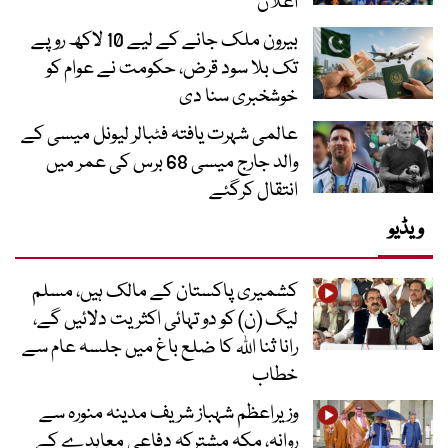
اعلان
بیرون ملک جانے کے لیے 10 لاکھ روپے
تک بلا سود قرض، حکومت نے عوام کو
خوشخبری سنا دی
عالمی شہرت یافتہ فٹبالر لیونل میسی کے
والد جارج میسی 68 برس کی عمر میں
انتقال کرگئے
ویڈیو
کشمیری پاکستان کے مالک ہیں، مسلم
لیگ (ن) کو دو تہائی اکثریت دلائیں گے،
رانا ثنا اللہ کا ضلع باغ میں جلسہ عام سے
خطاب
وزیراعظم شہباز شریف مدینہ منورہ سے
روانہ، مکہ مشترکہ دفاعی معاہدے کے