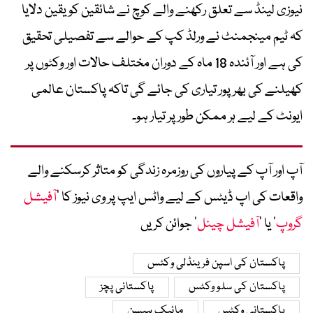
نیوزی لینڈ سے تعلق رکھنے والے کوچ نے شائقین کو یقین دلایا
کہ ٹیم مینجمنٹ نے ورلڈ کپ کے حوالے سے تفصیلی تحقیق
کی ہے اور آئندہ 18 ماہ کے دوران مختلف حالات اور وکٹوں پر
کھیلنے کی بھرپور تیاری کی جائے گی تاکہ پاکستان عالمی
ایونٹ کے لیے ہر ممکن طور پر تیار ہو۔
آپ اور آپ کے پیاروں کی روزمرہ زندگی کو متاثر کرسکنے والے
واقعات کی اپ ڈیٹس کے لیے واٹس ایپ پر وی نیوز کا ’
آفیشل
گروپ
‘ یا ’
آفیشل چینل
‘ جوائن کریں
پاکستان کی اسپن فرینڈلی وکٹس
پاکستان کی سلو وکٹس
پاکستانی پچز
پاکستانی وکٹس
مائیک ہیسن