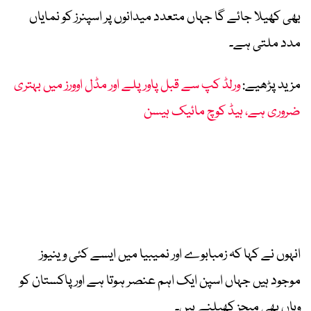
بھی کھیلا جائے گا جہاں متعدد میدانوں پر اسپنرز کو نمایاں
مدد ملتی ہے۔
مزید پڑھیے:
ورلڈ کپ سے قبل پاور پلے اور مڈل اوورز میں بہتری
ضروری ہے، ہیڈ کوچ مائیک ہیسن
انہوں نے کہا کہ زمبابوے اور نمیبیا میں ایسے کئی وینیوز
موجود ہیں جہاں اسپن ایک اہم عنصر ہوتا ہے اور پاکستان کو
وہاں بھی میچز کھیلنے ہیں۔