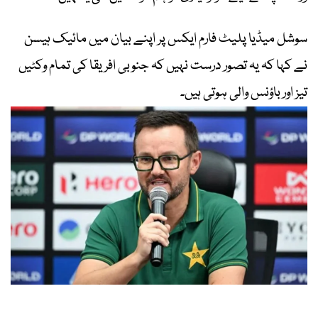
سوشل میڈیا پلیٹ فارم ایکس پر اپنے بیان میں مائیک ہیسن
نے کہا کہ یہ تصور درست نہیں کہ جنوبی افریقا کی تمام وکٹیں
تیز اور باؤنس والی ہوتی ہیں۔