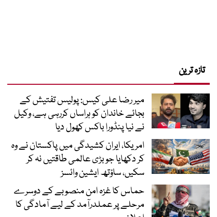
تازہ ترین
میر رضا علی کیس: پولیس تفتیش کے
بجائے خاندان کو ہراساں کررہی ہے، وکیل
نے نیا پنڈورا باکس کھول دیا
امریکا، ایران کشیدگی میں پاکستان نے وہ
کر دکھایا جو بڑی عالمی طاقتیں نہ کر
سکیں، ساؤتھ ایشین وائسز
حماس کا غزہ امن منصوبے کے دوسرے
مرحلے پر عملدرآمد کے لیے آمادگی کا