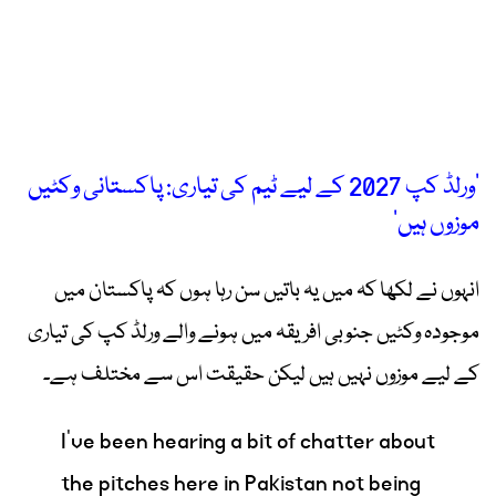
’ورلڈ کپ 2027 کے لیے ٹیم کی تیاری: پاکستانی وکٹیں
موزوں ہیں‘
انہوں نے لکھا کہ میں یہ باتیں سن رہا ہوں کہ پاکستان میں
موجودہ وکٹیں جنوبی افریقہ میں ہونے والے ورلڈ کپ کی تیاری
کے لیے موزوں نہیں ہیں لیکن حقیقت اس سے مختلف ہے۔
I've been hearing a bit of chatter about
the pitches here in Pakistan not being