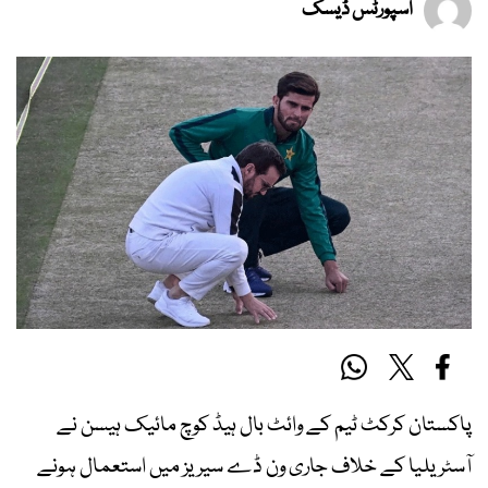
اسپورٹس ڈیسک
پاکستان کرکٹ ٹیم کے وائٹ بال ہیڈ کوچ مائیک ہیسن نے
آسٹریلیا کے خلاف جاری ون ڈے سیریز میں استعمال ہونے