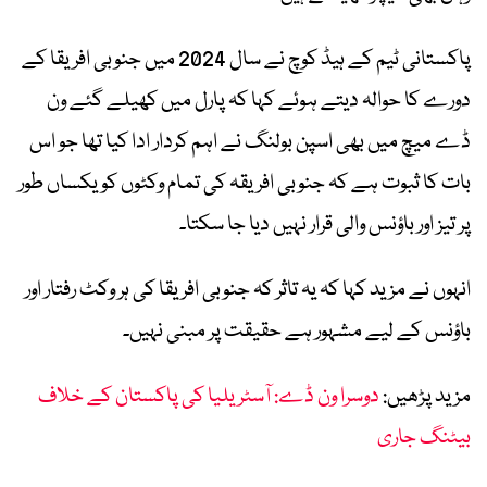
پاکستانی ٹیم کے ہیڈ کوچ نے سال 2024 میں جنوبی افریقا کے
دورے کا حوالہ دیتے ہوئے کہا کہ پارل میں کھیلے گئے ون
ڈے میچ میں بھی اسپن بولنگ نے اہم کردار ادا کیا تھا جو اس
بات کا ثبوت ہے کہ جنوبی افریقہ کی تمام وکٹوں کو یکساں طور
پر تیز اور باؤنس والی قرار نہیں دیا جا سکتا۔
انہوں نے مزید کہا کہ یہ تاثر کہ جنوبی افریقا کی ہر وکٹ رفتار اور
باؤنس کے لیے مشہور ہے حقیقت پر مبنی نہیں۔
مزید پڑھیں:
دوسرا ون ڈے: آسٹریلیا کی پاکستان کے خلاف
بیٹنگ جاری