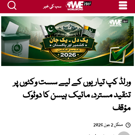
سب کی خبر
ورلڈ کپ تیاریوں کے لیے سست وکٹوں پر
تنقید مسترد، مائیک ہیسن کا دوٹوک
مؤقف
منگل 2 جون 2026