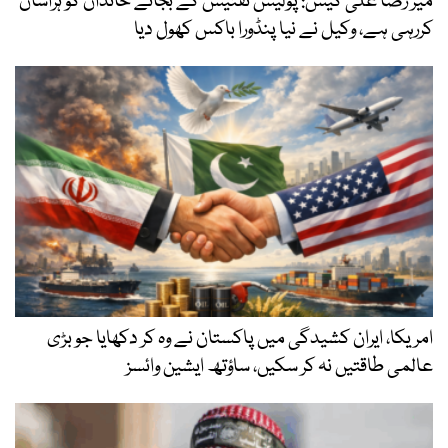
میر رضا علی کیس: پولیس تفتیش کے بجائے خاندان کو ہراساں
کررہی ہے، وکیل نے نیا پنڈورا باکس کھول دیا
امریکا، ایران کشیدگی میں پاکستان نے وہ کر دکھایا جو بڑی
عالمی طاقتیں نہ کر سکیں، ساؤتھ ایشین وائسز