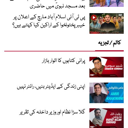
بعد مسجد نبویؐ میں حاضری
پی ٹی آئی اسلام آباد مارچ کے اعلان پر
خیبر پختونخوا کے اراکین کیا کہتے ہیں؟
کالم / تجزیہ
پرانی کتابوں کا اتوار بازار
اپنی زندگی کے ایڈیٹر بنیں، رائٹر نہیں
گلا سڑا نظام اور وزیر داخلہ کی تقریر