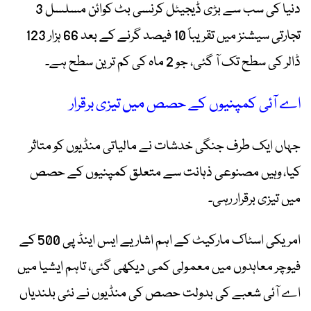
دنیا کی سب سے بڑی ڈیجیٹل کرنسی بٹ کوائن مسلسل 3
تجارتی سیشنز میں تقریباً 10 فیصد گرنے کے بعد 66 ہزار 123
ڈالر کی سطح تک آ گئی، جو 2 ماہ کی کم ترین سطح ہے۔
اے آئی کمپنیوں کے حصص میں تیزی برقرار
جہاں ایک طرف جنگی خدشات نے مالیاتی منڈیوں کو متاثر
کیا، وہیں مصنوعی ذہانت سے متعلق کمپنیوں کے حصص
میں تیزی برقرار رہی۔
امریکی اسٹاک مارکیٹ کے اہم اشاریے ایس اینڈ پی 500 کے
فیوچر معاہدوں میں معمولی کمی دیکھی گئی، تاہم ایشیا میں
اے آئی شعبے کی بدولت حصص کی منڈیوں نے نئی بلندیاں