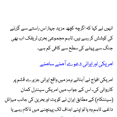
انہوں نے کہا کہ اگرچہ کچھ مزید جہاز اس راستے سے گزرنے
کی کوشش کر رہے ہیں، تاہم مجموعی بحری ٹریفک اب بھی
جنگ سے پہلے کی سطح سے کافی کم ہے۔
امریکی اور ایرانی دعوے آمنے سامنے
امریکی افواج نے آبنائے ہرمز میں واقع ایرانی جزیرے قشم پر
کارروائی کی۔ اس کے جواب میں امریکی سینٹرل کمان
(سینٹکام) کے مطابق ایران نے کویت اور بحرین کی جانب میزائل
داغے، تاہم وہ یا تو اپنے اہداف تک پہنچنے میں ناکام رہے یا