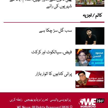
شہریوں کی رائے
کالم / تجزیہ
سب گل سڑ چکا ہے
فیض، سیالکوٹ اور کرکٹ
پرانی کتابوں کا اتوار بازار
پرائیویسی پالیسی
تحریر/ویڈیو بھیجیں
رابطہ کریں
© 2026 WE News. All Rights Reserved