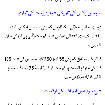
اسپیس ایکس کی تاریخی شیئر فروخت کی تیاری
دوسری جانب خلائی ٹیکنالوجی کمپنی اسپیس ایکس آئندہ
ہفتے ایک بڑی ابتدائی عوامی شیئر فروخت (آئی پی او) کی تیاری
کر رہی ہے۔
ذرائع کے مطابق کمپنی 55 کروڑ 56 لاکھ حصص فی شیئر 135
ڈالر کی متوقع قیمت پر فروخت کر کے تقریباً 75 ارب ڈالر جمع
کرنے کا ارادہ رکھتی ہے۔
شرح سود میں اضافے کی توقعات