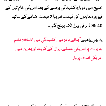
خلیج میں دوبارہ کشیدگی بڑھنے کے بعد امریکی خام تیل کے
فیوچر معاہدوں کی قیمت تقریباً 2 فیصد اضافے کے ساتھ
95.40 ڈالر فی بیرل تک پہنچ گئی۔
یہ بھی پڑھیے
آبنائے ہرمز میں کشیدگی میں اضافہ: قشم
جزیرے پر امریکی حملے، ایران کے کویت اور بحرین میں
امریکی اہداف پر وار