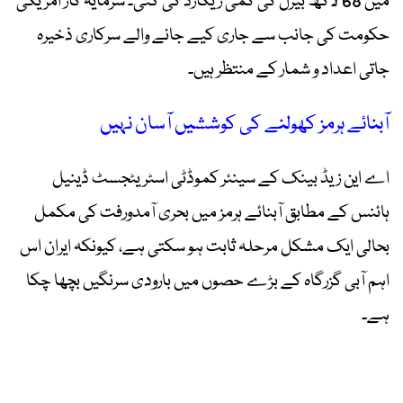
میں 68 لاکھ بیرل کی کمی ریکارڈ کی گئی۔ سرمایہ کار امریکی
حکومت کی جانب سے جاری کیے جانے والے سرکاری ذخیرہ
جاتی اعداد و شمار کے منتظر ہیں۔
آبنائے ہرمز کھولنے کی کوششیں آسان نہیں
اے این زیڈ بینک کے سینئر کموڈٹی اسٹریٹجسٹ ڈینیل
ہائنس کے مطابق آبنائے ہرمز میں بحری آمدورفت کی مکمل
بحالی ایک مشکل مرحلہ ثابت ہو سکتی ہے، کیونکہ ایران اس
اہم آبی گزرگاہ کے بڑے حصوں میں بارودی سرنگیں بچھا چکا
ہے۔