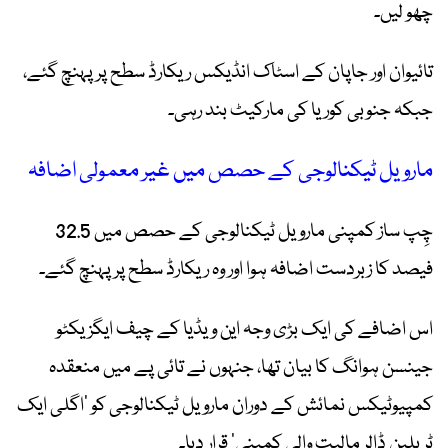
چھو لیں۔
تائیوان اور جاپان کے اسٹاک انڈیکس ریکارڈ سطح پر پہنچ گئے،
جبکہ جنوبی کوریا کی مارکیٹ بند رہی۔
مارویل ٹیکنالوجی کے حصص میں غیر معمولی اضافہ
چِپ ساز کمپنی مارویل ٹیکنالوجی کے حصص میں 32.5
فیصد کا زبردست اضافہ ہوا اور وہ ریکارڈ سطح پر پہنچ گئے۔
اس اضافے کی ایک بڑی وجہ این ویڈیا کے چیف ایگزیکٹو
جینسن ہوانگ کا بیان تھا، جنہوں نے تائی پے میں منعقدہ
کمپیوٹیکس نمائش کے دوران مارویل ٹیکنالوجی کو ’اگلی ایک
ٹریلین ڈالر مالیت والی کمپنی‘ قرار دیا۔