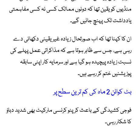
منڈیوں کو یقین تھا کہ دونوں ممالک کسی نہ کسی مفاہمتی
یادداشت تک پہنچ جائیں گے۔
ان کا کہنا تھا کہ اب صورتحال زیادہ غیر یقینی دکھائی دے
رہی ہے، جس سے ظاہر ہوتا ہے کہ مذاکراتی عمل پہلے کی
نسبت زیادہ پیچیدہ ہو گیا ہے اور سرمایہ کار اپنی سابقہ
پوزیشنیں ختم کر رہے ہیں۔
بٹ کوائن 2 ماہ کی کم ترین سطح پر
فوجی کشیدگی کے باعث کرپٹو کرنسی مارکیٹ بھی شدید دباؤ
کا شکار رہی۔