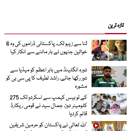
تازہ ترین
ثنا سے زیبو تک، پاکستانی ڈراموں کی وہ 6
خواتین جنہوں نے ہار ماننے سے انکار کیا
دورہ انگلینڈ میں بابر اعظم کو میڈیا سے
دور رکھا جائے، راشد لطیف کا پی سی بی کو
مشورہ
کے ٹو بیس کیمپ سے اسکردو تک 275
کلومیٹر دوڑ، جمال سید نے قومی ریکارڈ
قائم کردیا
’اللہ تعالیٰ نے پاکستان کو حرمین شریفین