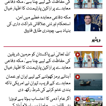
کی حفاظت کے لیے چنا ہے‘، مکہ دفاعی
معاہدے پر اراکین پارلیمنٹ کا اظہار خیال
مکہ دفاعی معاہدہ خطے میں امن،
استحکام اور نئی علاقائی شراکت داری کی
بنیاد ہے، چوہدری طارق فاروق
ویڈیو
’اللہ تعالیٰ نے پاکستان کو حرمین شریفین
کی حفاظت کے لیے چنا ہے‘، مکہ دفاعی
معاہدے پر اراکین پارلیمنٹ کا اظہار خیال
آبنائے ہرمز کھولنے کے لیے ایران اور عمان
معاہدے کے قریب، تہران نے امریکی ناکہ
بندی ختم کرنے کی شرط رکھ دی
اگر عام آدمی کا احتساب ہوتا ہے تو وزرا
بھی قانون سے ماورا نہیں، اسلام آباد کے