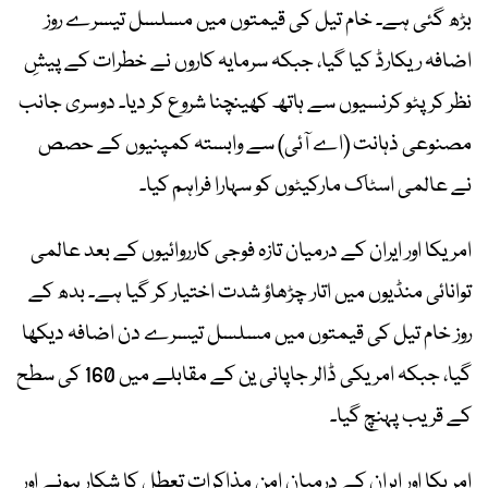
بڑھ گئی ہے۔ خام تیل کی قیمتوں میں مسلسل تیسرے روز
اضافہ ریکارڈ کیا گیا، جبکہ سرمایہ کاروں نے خطرات کے پیشِ
نظر کرپٹو کرنسیوں سے ہاتھ کھینچنا شروع کر دیا۔ دوسری جانب
مصنوعی ذہانت (اے آئی) سے وابستہ کمپنیوں کے حصص
نے عالمی اسٹاک مارکیٹوں کو سہارا فراہم کیا۔
امریکا اور ایران کے درمیان تازہ فوجی کارروائیوں کے بعد عالمی
توانائی منڈیوں میں اتار چڑھاؤ شدت اختیار کر گیا ہے۔ بدھ کے
روز خام تیل کی قیمتوں میں مسلسل تیسرے دن اضافہ دیکھا
گیا، جبکہ امریکی ڈالر جاپانی ین کے مقابلے میں 160 کی سطح
کے قریب پہنچ گیا۔
امریکا اور ایران کے درمیان امن مذاکرات تعطل کا شکار ہونے اور