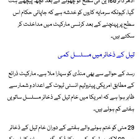
ادھر ڈالر 160 ین کی سطح کو چھونے کے بعد کچھ پیچھے ہٹ
گیا، کیونکہ سرمایہ کاروں کو خدشہ ہے کہ جاپانی حکام اس
سطح پر پہنچنے کے بعد کرنسی مارکیٹ میں مداخلت کر
سکتے ہیں۔
تیل کے ذخائر میں مسلسل کمی
رسد کے حوالے سے بھی منڈی کو سہارا ملا ہے۔ مارکیٹ ذرائع
کے مطابق امریکی پیٹرولیم انسٹی ٹیوٹ کے اعداد و شمار سے
ظاہر ہوا ہے کہ امریکا میں خام تیل کے ذخائر مسلسل ساتویں
ہفتے کم ہوئے ہیں۔
29 مئی کو ختم ہونے والے ہفتے کے دوران خام تیل کے ذخائر