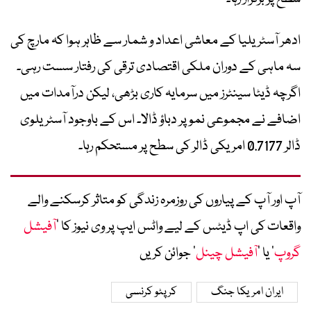
ادھر آسٹریلیا کے معاشی اعداد و شمار سے ظاہر ہوا کہ مارچ کی
سہ ماہی کے دوران ملکی اقتصادی ترقی کی رفتار سست رہی۔
اگرچہ ڈیٹا سینٹرز میں سرمایہ کاری بڑھی، لیکن درآمدات میں
اضافے نے مجموعی نمو پر دباؤ ڈالا۔ اس کے باوجود آسٹریلوی
ڈالر 0.7177 امریکی ڈالر کی سطح پر مستحکم رہا۔
آپ اور آپ کے پیاروں کی روزمرہ زندگی کو متاثر کرسکنے والے
واقعات کی اپ ڈیٹس کے لیے واٹس ایپ پر وی نیوز کا ’
آفیشل
گروپ
‘ یا ’
آفیشل چینل
‘ جوائن کریں
ایران امریکا جنگ
کرپٹو کرنسی