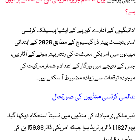
یہ بھی پڑھیے
ایران کا قشم جزیرہ امریکی فوج کے نشانے پر کیوں
ہے؟
ادائیگیوں کے ادارے کور پے کے ایشیا پیسیفک کرنسی
اسٹریٹجسٹ پیٹر ڈراگیسیوچ کے مطابق 2026 کے ابتدائی
مہینوں میں امریکی معیشت کی رفتار بہتر ہونے کے آثار ہیں،
جس کے نتیجے میں روزگار کے اعداد و شمار مارکیٹ کی
موجودہ توقعات سے زیادہ مضبوط آ سکتے ہیں۔
عالمی کرنسی منڈیوں کی صورتحال
غیر ملکی زرِ مبادلہ کی منڈیوں میں نسبتاً استحکام دیکھا گیا۔
یورو 1.1627 ڈالر پر ٹریڈ ہوا جبکہ امریکی ڈالر 159.86 ین کی
سطح پر برقرار رہا۔