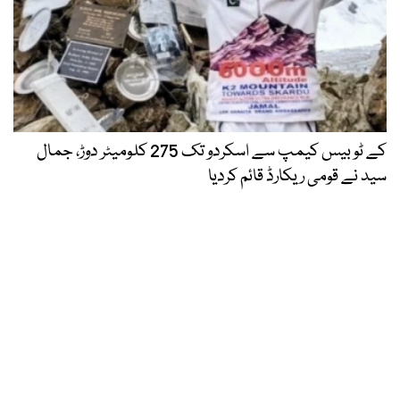
کے ٹو بیس کیمپ سے اسکردو تک 275 کلومیٹر دوڑ، جمال
سید نے قومی ریکارڈ قائم کردیا