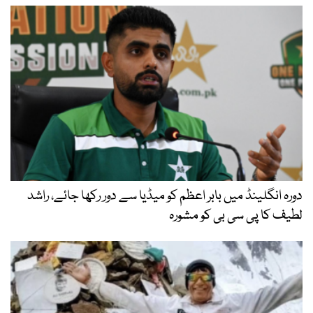
دورہ انگلینڈ میں بابر اعظم کو میڈیا سے دور رکھا جائے، راشد
لطیف کا پی سی بی کو مشورہ