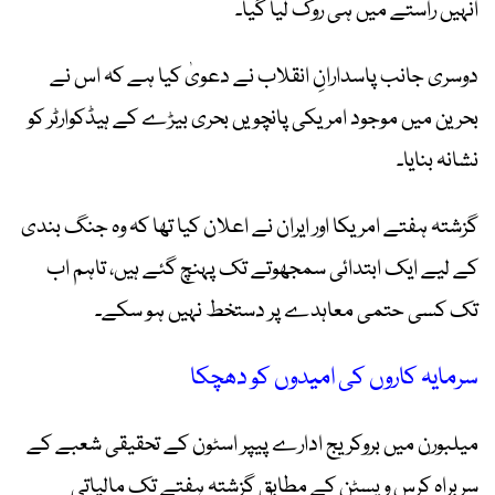
انہیں راستے میں ہی روک لیا گیا۔
دوسری جانب پاسدارانِ انقلاب نے دعویٰ کیا ہے کہ اس نے
بحرین میں موجود امریکی پانچویں بحری بیڑے کے ہیڈکوارٹر کو
نشانہ بنایا۔
گزشتہ ہفتے امریکا اور ایران نے اعلان کیا تھا کہ وہ جنگ بندی
کے لیے ایک ابتدائی سمجھوتے تک پہنچ گئے ہیں، تاہم اب
تک کسی حتمی معاہدے پر دستخط نہیں ہو سکے۔
سرمایہ کاروں کی امیدوں کو دھچکا
میلبورن میں بروکریج ادارے پیپر اسٹون کے تحقیقی شعبے کے
سربراہ کرس ویسٹن کے مطابق گزشتہ ہفتے تک مالیاتی