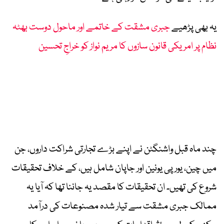
یہ بھی پڑھیے
جبری مشقت کے خاتمے اور ماحول دوست بھٹہ
نظام پر امریکی قانون سازوں کا مریم نواز کو خراجِ تحسین
چند ماہ قبل واشنگٹن نے اپنے بڑے تجارتی شراکت داروں، جن
میں چین، یورپی یونین اور جاپان شامل ہیں، کے خلاف تحقیقات
شروع کی تھیں۔ ان تحقیقات کا مقصد یہ جاننا تھا کہ آیا یہ
ممالک جبری مشقت سے تیار شدہ مصنوعات کی درآمد