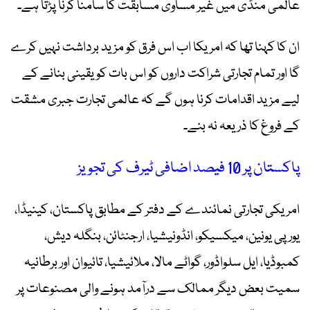
عالمی منڈی میں غیر مساوی مسابقت کا سامنا کرنا پڑتا ہے۔
ان کا کہنا تھا کہ امریکا اب اس فرق کو مزید برداشت نہیں کرے
گا اور تمام تجارتی شراکت داروں کو اس بات کو یقینی بنانے کے
لیے مزید اقدامات کرنا ہوں گے کہ عالمی تجارت جبری مشقت
کے فروغ کا ذریعہ نہ بنے۔
پاکستان پر 10 فیصد اضافی ٹیرف کی تجویز
امریکی تجارتی نمائندے کے دفتر کے مطابق پاکستان، کینیڈا،
یورپی یونین، میکسیکو، انڈونیشیا، ارجنٹائن، بنگلہ دیش،
کمبوڈیا، ایل سلواڈور، گواٹے مالا، ملائیشیا، تائیوان اور برطانیہ
سمیت بعض دیگر ممالک سے درآمد ہونے والی مصنوعات پر