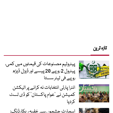
تازہ ترین
پیٹرولیم مصنوعات کی قیمتوں میں کمی،
پیٹرول 2 روپے 20 پیسے اور ڈیزل ڈیڑھ
روپے فی لیٹر سستا
انٹرا پارٹی انتخابات نہ کرانے پر الیکشن
کمیشن نے ’عوام پاکستان‘ کو ڈی لسٹ
کردیا
اسمارٹ چشموں سے خفیہ ریکارڈنگ: