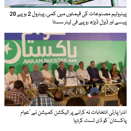
پیٹرولیم مصنوعات کی قیمتوں میں کمی، پیٹرول 2 روپے 20
پیسے اور ڈیزل ڈیڑھ روپے فی لیٹر سستا
انٹرا پارٹی انتخابات نہ کرانے پر الیکشن کمیشن نے ’عوام
پاکستان‘ کو ڈی لسٹ کردیا