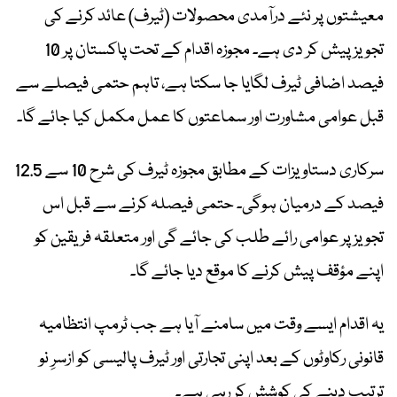
معیشتوں پر نئے درآمدی محصولات (ٹیرف) عائد کرنے کی
تجویز پیش کر دی ہے۔ مجوزہ اقدام کے تحت پاکستان پر 10
فیصد اضافی ٹیرف لگایا جا سکتا ہے، تاہم حتمی فیصلے سے
قبل عوامی مشاورت اور سماعتوں کا عمل مکمل کیا جائے گا۔
سرکاری دستاویزات کے مطابق مجوزہ ٹیرف کی شرح 10 سے 12.5
فیصد کے درمیان ہوگی۔ حتمی فیصلہ کرنے سے قبل اس
تجویز پر عوامی رائے طلب کی جائے گی اور متعلقہ فریقین کو
اپنے مؤقف پیش کرنے کا موقع دیا جائے گا۔
یہ اقدام ایسے وقت میں سامنے آیا ہے جب ٹرمپ انتظامیہ
قانونی رکاوٹوں کے بعد اپنی تجارتی اور ٹیرف پالیسی کو ازسرِ نو
ترتیب دینے کی کوشش کر رہی ہے۔