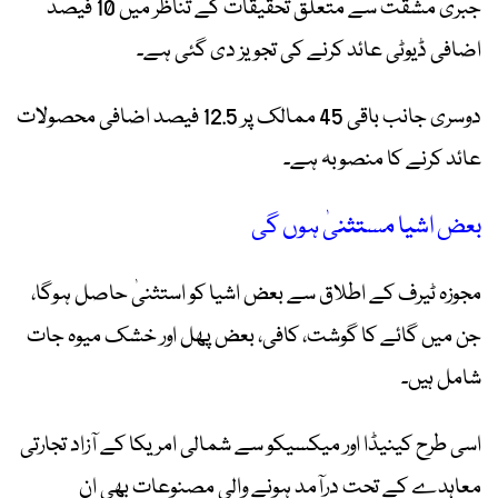
جبری مشقت سے متعلق تحقیقات کے تناظر میں 10 فیصد
اضافی ڈیوٹی عائد کرنے کی تجویز دی گئی ہے۔
دوسری جانب باقی 45 ممالک پر 12.5 فیصد اضافی محصولات
عائد کرنے کا منصوبہ ہے۔
بعض اشیا مستثنیٰ ہوں گی
مجوزہ ٹیرف کے اطلاق سے بعض اشیا کو استثنیٰ حاصل ہوگا،
جن میں گائے کا گوشت، کافی، بعض پھل اور خشک میوہ جات
شامل ہیں۔
اسی طرح کینیڈا اور میکسیکو سے شمالی امریکا کے آزاد تجارتی
معاہدے کے تحت درآمد ہونے والی مصنوعات بھی ان