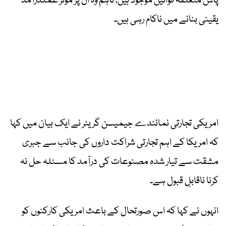
پاس متعلقہ قوانین موجود ہیں، تاہم وہ ان پر مؤثر عملدرآمد
یقینی بنانے میں ناکام رہی ہیں۔
امریکی تجارتی نمائندے جیمیسن گریئر نے ایک بیان میں کہا
کہ امریکا کے اہم تجارتی شراکت داروں کی جانب سے جبری
مشقت سے تیار شدہ مصنوعات کی درآمد کا مسئلہ حل نہ
کرنا ناقابلِ قبول ہے۔
انہوں نے کہا کہ اس صورتحال کے باعث امریکی کارکنوں کو