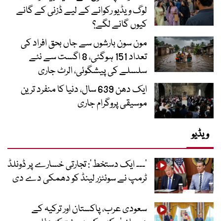
لوگ ویڈیو رکوانے کے لیے ڈزنی کے گانے
کیوں گانے لگے؟
مون سون بارشوں سے جاں بحق افراد کی
تعداد 151 ہوگئی، 8 اگست سے نئے
سلسلے کی پیشگوئی، الرٹ جاری
ایک دھن 639 سال، دنیا کا منفرد ترین
موسیقی پروگرام جاری
ویڈیو
’۔۔۔ ایک دستخط‘: تجارتی خسارے پر ڈونلڈ
ٹرمپ نے سوئٹزر لینڈ کو دھمکی دے دی
سعودی عرب، پاکستان اور ترکیہ کے