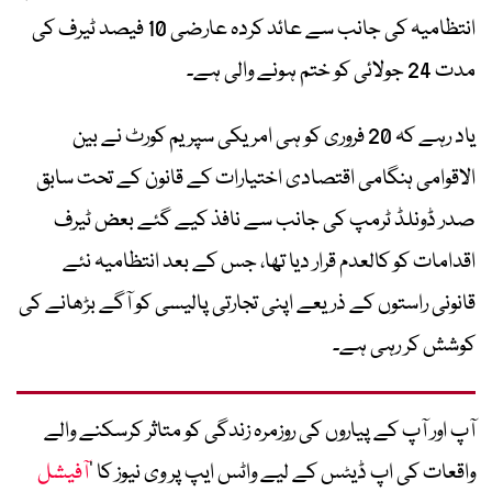
انتظامیہ کی جانب سے عائد کردہ عارضی 10 فیصد ٹیرف کی
مدت 24 جولائی کو ختم ہونے والی ہے۔
یاد رہے کہ 20 فروری کو ہی امریکی سپریم کورٹ نے بین
الاقوامی ہنگامی اقتصادی اختیارات کے قانون کے تحت سابق
صدر ڈونلڈ ٹرمپ کی جانب سے نافذ کیے گئے بعض ٹیرف
اقدامات کو کالعدم قرار دیا تھا، جس کے بعد انتظامیہ نئے
قانونی راستوں کے ذریعے اپنی تجارتی پالیسی کو آگے بڑھانے کی
کوشش کر رہی ہے۔
آپ اور آپ کے پیاروں کی روزمرہ زندگی کو متاثر کرسکنے والے
واقعات کی اپ ڈیٹس کے لیے واٹس ایپ پر وی نیوز کا ’
آفیشل