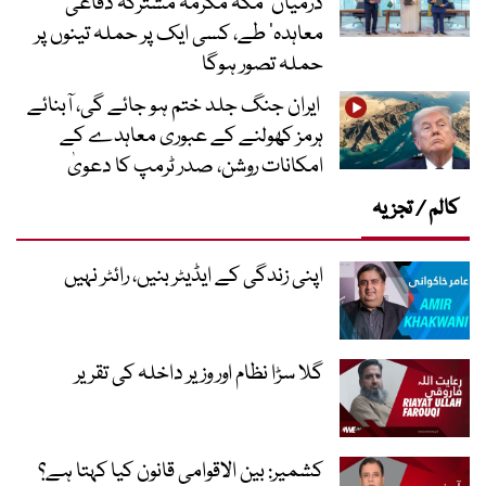
درمیان ’مکہ مکرمہ مشترکہ دفاعی
معاہدہ‘ طے، کسی ایک پر حملہ تینوں پر
حملہ تصور ہوگا
ایران جنگ جلد ختم ہو جائے گی، آبنائے
ہرمز کھولنے کے عبوری معاہدے کے
امکانات روشن، صدر ٹرمپ کا دعویٰ
کالم / تجزیہ
اپنی زندگی کے ایڈیٹر بنیں، رائٹر نہیں
گلا سڑا نظام اور وزیر داخلہ کی تقریر
کشمیر: بین الاقوامی قانون کیا کہتا ہے؟