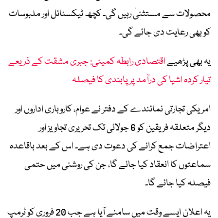
محصولات سے مستثنیٰ رہیں گی۔ کچھ ٹیکسٹائل اور ملبوسات
کو بھی رعایت دی جائے گی۔
یہ بھی پڑھیے
اقتصادی رابطہ کمیٹی: جبری مشقت کے ذریعے
تیار کردہ اشیا کی درآمد پر پابندی کا فیصلہ
امریکی تجارتی نمائندے کے دفتر نے عوام، کاروباری اداروں اور
دیگر متعلقہ فریقین کو 6 جولائی تک تحریری تجاویز اور
اعتراضات جمع کرانے کی دعوت دی ہے۔ اس کے بعد باقاعدہ
سماعتوں کا انعقاد کیا جائے گا، جن کی روشنی میں حتمی
فیصلہ کیا جائے گا۔
یہ اعلان ایسے وقت میں سامنے آیا ہے جب 20 فروری کو ٹرمپ