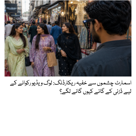
اسمارٹ چشموں سے خفیہ ریکارڈنگ: لوگ ویڈیو رکوانے کے
لیے ڈزنی کے گانے کیوں گانے لگے؟