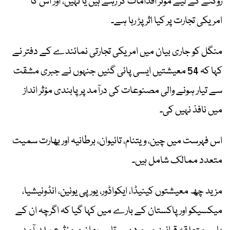
روکنے کے لیے مؤثر اقدامات کر رہے ہیں یا نہیں، اور اس کا
امریکی تجارت پر کیا اثر پڑ رہا ہے۔
منگل کو جاری بیان میں امریکی تجارتی نمائندے کے دفتر نے
کہا کہ 54 معیشتیں ایسی پائی گئیں جنہوں نے جبری مشقت
سے تیار ہونے والی مصنوعات کی درآمد پر پابندی مؤثر انداز
میں نافذ نہیں کی۔
اس فہرست میں چین، ویتنام، تائیوان، برطانیہ اور بھارت سمیت
متعدد ممالک شامل ہیں۔
مزید چھ معیشتوں کینیڈا، ایکواڈور، یورپی یونین، انڈونیشیا،
میکسیکو اور پاکستان کے بارے میں کہا گیا کہ اگرچہ ان کے