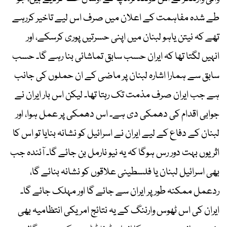
طے شدہ مفاہمت کے اعلان میں صرف اس لیے تاخیر کررہے
تھے کہ نیتن یاہو لبنان میں اپنی حسرتیں پوری کرسکے، اور
انہیں لگتا تھا کہ ایران حسب سابق تماشائی بنا رہے گا۔ حسب
سابق سے ہمارا اشارہ لبنان پر ماضی کے ان حملوں کی جانب
ہے جب ایران صرف مذمت تک رہتا تھا۔ لیکن اس بار ایران نے
جوابی اقدام کی دھمکی دی ہے۔ اس دھمکی پر عمل ہوا، اور
لبنان کے دفاع کے لیے ایران نے اسرائیل کو نشانہ بنایا تو اس کا
اثر یوں بہت دور رس ہوگا کہ یہ نیو نارمل بن جائے گا۔ آئندہ جب
بھی اسرائیل لبنان یا فلسطینی علاقوں کو نشانہ بنائے گا،
ردعمل ممکنہ طور پر ایران سے جائے گا اور مہلک جائے گا۔
ایران کی اس ٹھوس وارننگ کے یہ نتائج امریکی انتظامیہ بھی