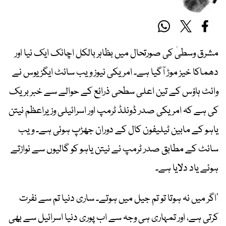
مشرق وسطیٰ کی صورتحال میں بظاہر بالکل اچانک ایک نیا اور
دھماکا خیز موڑ آگیا ہے۔ امریکی نیوز ویب سائٹ ایگزیوس نے
وائٹ ہاؤس کے تین اعلی سطحی ذرائع کے حوالے سے خبر بریک
کی ہے کہ امریکی صدر ڈونلڈ ٹرمپ اور اسرائیلی وزیراعظم نیتن
یاہو کے مابین ٹیلیفون کال کے دوران جھڑپ ہوئی ہے۔ ویب
سائٹ کے مطابق صدر ٹرمپ نے نیتن یاہو کو گالیوں سے نوازتے
ہوئے یاد دلایا ہے۔
’اگر میں نہ ہوتا تو تم جیل میں ہوتے۔ ساری دنیا تم سے نفرت
کرتی ہے، اور تمہاری ہی وجہ سے اب پوری دنیا اسرائیل سے بھی