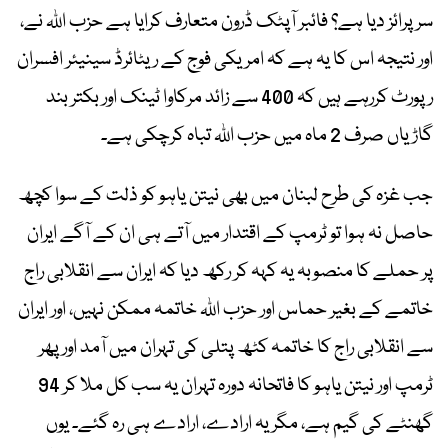
سرپرائز دیا ہے؟ فائبر آپٹک ڈرون متعارف کرایا ہے حزب اللہ نے،
اور نتیجہ اس کا یہ ہے کہ امریکی فوج کے ریٹائرڈ سینیئر افسران
رپورٹ کررہے ہیں کہ 400 سے زائد مرکاوا ٹینک اور بکتر بند
گاڑیاں صرف 2 ماہ میں حزب اللہ تباہ کرچکی ہے۔
جب غزہ کی طرح لبنان میں بھی نیتن یاہو کو ذلت کے سوا کچھ
حاصل نہ ہوا تو ٹرمپ کے اقتدار میں آتے ہی ان کے آگے ایران
پر حملے کا منصوبہ یہ کہہ کر رکھ دیا کہ ایران سے انقلابی راج
خاتمے کے بغیر حماس اور حزب اللہ خاتمہ ممکن نہیں، اور ایران
سے انقلابی راج کا خاتمہ کٹھ پتلی کی تہران میں آمد اور پھر
ٹرمپ اور نیتن یاہو کا فاتحانہ دورہ تہران یہ سب کل ملا کر 94
گھنٹے کی گیم ہے، مگر یہ ارادے، ارادے ہی رہ گئے۔ یوں