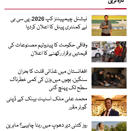
تازہ ترین
نیشنل چیمپیئنز کپ 2026، پی سی بی
نے کمنٹری پینل کا اعلان کردیا
وفاقی حکومت کا پیٹرولیم مصنوعات کی
قیمتیں برقرار رکھنے کا اعلان
افغانستان میں غذائی قلت کا بحران
سنگین، بچوں میں وزن کی کمی خطرناک
سطح تک پہنچ گئی
محمد علی ملک اسٹیٹ بینک کے ڈپٹی
گورنر مقرر
روز کتنی دیر دھوپ میں رہنا چاہیے؟ ماہرین