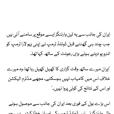
ایران کی جانب سے یہ تین وارننگز ایسے موقع پر سامنے آئی ہیں
جب چند ہی گھنٹے قبل ڈونلڈ ٹرمپ نے اپنی بہو لارا ٹرمپ کو
انٹرویو دیتے ہوئے بڑی رعونت کے ساتھ کہا تھا۔
’ایران میرے ساتھ وقت گزاری کا کھیل کھیل رہا تھا، وہ میرے
خلاف اس میں کامیاب نہیں ہوسکتے۔ مجھے مڈٹرم الیکشن
اور اس کے نتائج کی کوئی پروا نہیں۔‘
اس بڑے بول کے فوری بعد ایران کی جانب سے موصول ہونے
والی وارننگز نے اس ڈونلڈ ٹرمپ کے اوسان خطا کردیے ہیں، جو