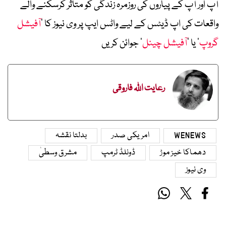
آپ اور آپ کے پیاروں کی روزمرہ زندگی کو متاثر کرسکنے والے
واقعات کی اپ ڈیٹس کے لیے واٹس ایپ پر وی نیوز کا ’
آفیشل
گروپ
‘ یا ’
آفیشل چینل
‘ جوائن کریں
رعایت اللہ فاروقی
WENEWS
امریکی صدر
بدلتا نقشہ
دھماکا خیز موڑ
ڈونلڈ ٹرمپ
مشرق وسطیٰ
وی نیوز