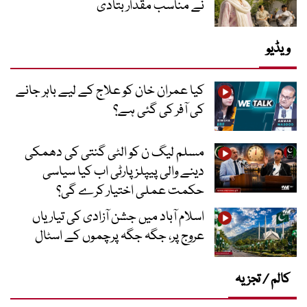
نے مناسب مقدار بتادی
ویڈیو
کیا عمران خان کو علاج کے لیے باہر جانے
کی آفر کی گئی ہے؟
مسلم لیگ ن کو الٹی گنتی کی دھمکی
دینے والی پیپلز پارٹی اب کیا سیاسی
حکمت عملی اختیار کرے گی؟
اسلام آباد میں جشن آزادی کی تیاریاں
عروج پر، جگہ جگہ پرچموں کے اسٹال
کالم / تجزیہ