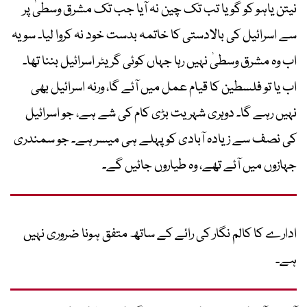
نیتن یاہو کو گویا تب تک چین نہ آیا جب تک مشرق وسطیٰ پر
سے اسرائیل کی بالادستی کا خاتمہ بدست خود نہ کروا لیا۔ سو یہ
اب وہ مشرق وسطیٰ نہیں رہا جہاں کوئی گریٹر اسرائیل بننا تھا۔
اب یا تو فلسطین کا قیام عمل میں آئے گا، ورنہ اسرائیل بھی
نہیں رہے گا۔ دوہری شہریت بڑی کام کی شے ہے، جو اسرائیل
کی نصف سے زیادہ آبادی کو پہلے ہی میسر ہے۔ جو سمندری
جہازوں میں آئے تھے، وہ طیاروں جائیں گے۔
ادارے کا کالم نگار کی رائے کے ساتھ متفق ہونا ضروری نہیں
ہے۔