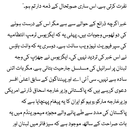
نفرت کرتی ہے، اس ساری صورتحال کے ذمہ دار تم ہو۔‘
خبر اگرچہ ذرائع کے حوالے سے ہے مگر اس کے درست ہونے
کی دو ٹھوس وجوہات ہیں۔ پہلی یہ کہ ایگزیوس ٹرمپ انتظامیہ
کی سپر فیوریٹ نیوز ویب سائٹ ہے۔ دوسری یہ کہ وائٹ ہاؤس
نے اس خبر کی تردید نہیں کی۔ ایگزیوس نے جھڑپ کی وجہ
لبنان پر اسرائیل کی مسلسل جارحیت بتائی ہے، مگر بات اتنی
سادہ ہے نہیں۔ سی آئی اے اور پینٹاگون کے سابق اعلیٰ افسر
دعوی کررہے ہیں کہ پاکستانی وزیر خارجہ اسحاق ڈار نے امریکی
وزیرخارجہ مارکو روبیو کو ایران کا یہ پیغام پہنچایا ہے کہ
پاکستان کی مدد سے طے پانے والے مجوزہ میمورینڈم میں یہ
بات صراحت کے ساتھ موجود ہے کہ سیز فائر میں لبنان اور