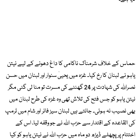
حماس کے خلاف شرمناک ناکامی کا داغ دھونے کے لیے نیتن
یاہو نے لبنان کا رخ کیا۔ غزہ میں یحییٰ سنوار اور لبنان میں حسن
نصراللہ کی شہادت پر 24 گھنٹے کی مسرت تو منا لی گئی مگر
نیتن یاہو کو جس فتح کی تلاش تھی وہ غزہ کی طرح لبنان میں
بھی نصیب نہ ہوئی۔ جانتے ہیں لبنان سیز فائر اور شام میں ٹرمپ
کی القاعدہ کے اقتدار سے حزب اللہ نے جو وقفہ لیا، اس کے
اختتام پر پچھلے ڈیڑھ دو ماہ میں حزب اللہ نے نیتن یاہو کو کیا