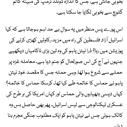
بخوبی جانتی ہے، جس کا اندازہ ڈونلڈ ٹرمپ کی مبینہ گالم
گلوچ سے بخوبی لگایا جا سکتا ہے۔
اس پورے پس منظر میں یہ سوال بے حد اہم ہوجاتا ہے کہ کیا
اسرائیل آزاد فلسطین کی راہ میں مزید رکاوٹیں کھڑی کرنے کی
پوزیشن میں رہا؟ ذرا نیتن یاہو کی وہ تین بڑی ناکامیاں دیکھیے
جنہوں نے آج کی اس صورتحال کو جنم دیا ہے۔ معاملہ غزہ پر
حملے سے شروع ہوا تھا، وہی حملہ جس کا مقصد خود نیتن
یاہو نے حماس کا خاتمہ طے کیا تھا۔ کرسکا حماس کا خاتمہ؟
کہاں دیسی ہتھیاروں والی حماس اور کہاں امریکا کی ہر طرح کی
عسکری ٹیکنالوجی سے لیس اسرائیل۔ پھر بھی حاصل بس وہ
کالک ہوئی جس نے نیتن یاہو کو ایک مطلوب جنگی مجرم بنا
دیا ہے۔