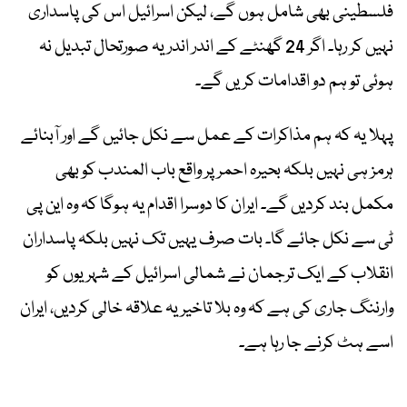
فلسطینی بھی شامل ہوں گے، لیکن اسرائیل اس کی پاسداری
نہیں کر رہا۔ اگر 24 گھنٹے کے اندر اندر یہ صورتحال تبدیل نہ
ہوئی تو ہم دو اقدامات کریں گے۔
پہلا یہ کہ ہم مذاکرات کے عمل سے نکل جائیں گے اور آبنائے
ہرمز ہی نہیں بلکہ بحیرہ احمر پر واقع باب المندب کو بھی
مکمل بند کردیں گے۔ ایران کا دوسرا اقدام یہ ہوگا کہ وہ این پی
ٹی سے نکل جائے گا۔ بات صرف یہیں تک نہیں بلکہ پاسداران
انقلاب کے ایک ترجمان نے شمالی اسرائیل کے شہریوں کو
وارننگ جاری کی ہے کہ وہ بلا تاخیر یہ علاقہ خالی کردیں، ایران
اسے ہٹ کرنے جا رہا ہے۔