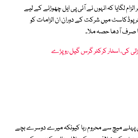
ام لگایا کہ انہوں نے آئی پی ایل چھوڑنے کے لیے
رکٹر پوڈکاسٹ میں شرکت کے دوران ان الزامات کو
کا صرف آدھا حصہ ملا۔
عزتی کی، اسٹار کرکٹر گرس گیل رو پڑے
یں پہلے میچ سے محروم رہا کیونکہ میرے دوسرے بچے