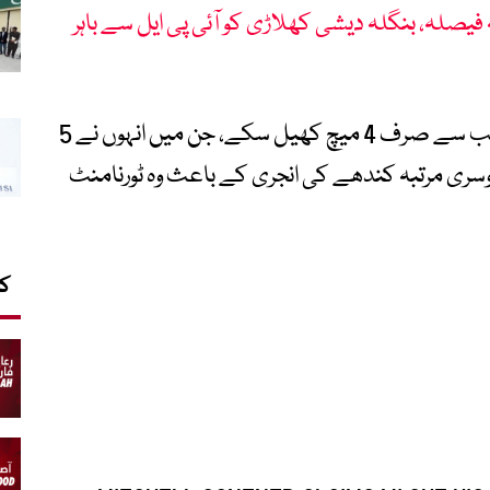
فیصلہ، بنگلہ دیشی کھلاڑی کو آئی پی ایل سے باہر
تاہم وہ حالیہ سیزن میں ممبئی انڈینز کی جانب سے صرف 4 میچ کھیل سکے، جن میں انہوں نے 5
ز بنائے، بعد ازاں دوسری مرتبہ کندھے کی انجری کے باعث وہ ٹورنامنٹ
کا