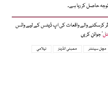
وجہ حاصل کر رہا ہے۔
متاثر کرسکنے والے واقعات کی اپ ڈیٹس کے لیے واٹس
نل
‘ جوائن کریں
مچل سینٹنر
ممبئی انڈینز
نیلامی