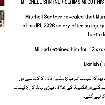
MITCHELL SANTNER CLAIMS MI CUT HIS
"Mitchell Santner revealed that Mum
of his IPL 2026 salary after an injury
hurt a l
MI had retained him for ₹2 cro
بائیں کندھے کی انجری کے بعد اندازہ لگایا گیا تھا کہ سینٹنر تقریباً 8 ہفتوں تک کرکٹ سے دور
رہیں گے، لیکن وہ توقع سے پہلے صحت یاب ہو گئے اور انگلینڈ کے خلاف نیوزی لینڈ کی 3 ٹیسٹ
ر لیے گئے۔