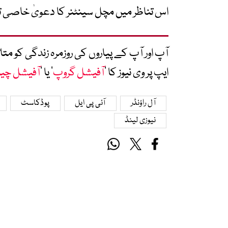
اس تناظر میں مچل سینٹنر کا دعویٰ خاصی ت
آپ اور آپ کے پیاروں کی روزمرہ زندگی کو 
ایپ پر وی نیوز کا ’
آفیشل گروپ
‘ یا ’
آفیشل چی
آل راؤنڈر
آئی پی ایل
پوڈکاسٹ
نیوزی لینڈ