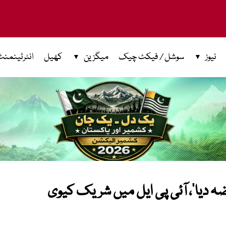
نیوز
سوشل / فیکٹ چیک
میگزین
کھیل
انٹرٹینمنٹ
ہ دیا’، آئی پی ایل میں شریک کیوی