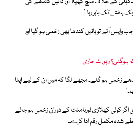
 دہلی کے خلاف میچ کھیلا اور دائیں کندھے کی
یک ہفتے تک باہر رہا۔‘
واپس آئے تو بائیں کندھا بھی زخمی ہو گیا اور
 کم ہوگئی؟ رپورٹ جاری
دونوں کندھے زخمی ہو گئے۔ مجھے لگا کہ میں ان کے لیے اپنا
ا۔‘
 اگر کوئی کھلاڑی ٹورنامنٹ کے دوران زخمی ہو جائے
یں طے شدہ مکمل رقم ادا کرے۔