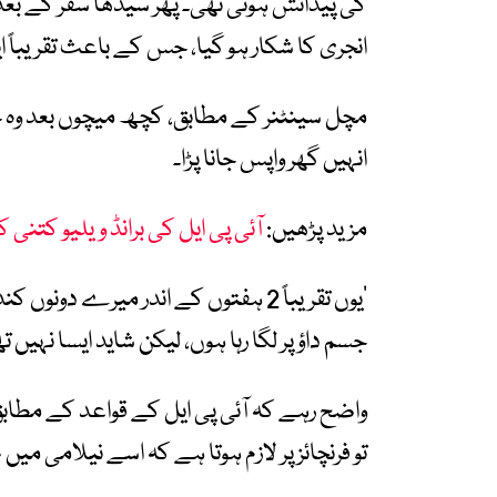
کی پیدائش ہوئی تھی۔ پھر سیدھا سفر کے بعد
انجری کا شکار ہو گیا، جس کے باعث تقریباً ا
مچل سینٹنر کے مطابق، کچھ میچوں بعد وہ جب 
انہیں گھر واپس جانا پڑا۔
مزید پڑھیں:
آئی پی ایل کی برانڈ ویلیو کتنی
’یوں تقریباً 2 ہفتوں کے اندر میرے 
جسم داؤ پر لگا رہا ہوں، لیکن شاید ایسا نہیں تھ
واضح رہے کہ آئی پی ایل کے قواعد کے مطابق
تو فرنچائز پر لازم ہوتا ہے کہ اسے نیلامی م