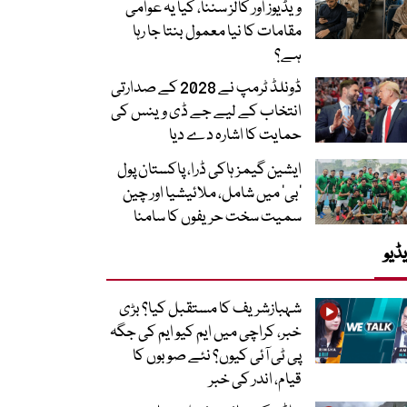
ویڈیوز اور کالز سننا، کیا یہ عوامی
مقامات کا نیا معمول بنتا جا رہا
ہے؟
ڈونلڈ ٹرمپ نے 2028 کے صدارتی
انتخاب کے لیے جے ڈی وینس کی
حمایت کا اشارہ دے دیا
ایشین گیمز ہاکی ڈرا، پاکستان پول
’بی‘ میں شامل، ملائیشیا اور چین
سمیت سخت حریفوں کا سامنا
ڈیو
شہبازشریف کا مستقبل کیا؟ بڑی
خبر، کراچی میں ایم کیو ایم کی جگہ
پی ٹی آئی کیوں؟ نئے صوبوں کا
قیام، اندر کی خبر