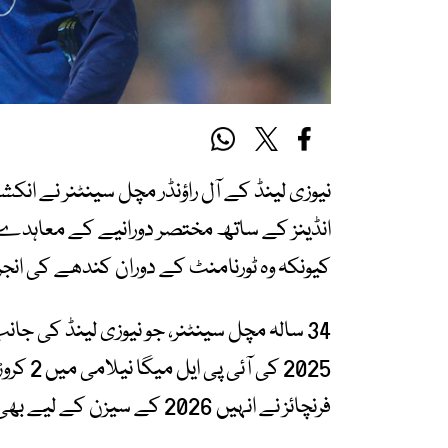
انڈینز کے ساتھ مختصر دورانیے کے معاہدے 
کیونکہ وہ ٹورنامنٹ کے دوران کندھے کی انج
2025 کی
فرنچائز نے انہیں 2026 کے سیزن کے لیے بھی برقرار رکھا تھا۔