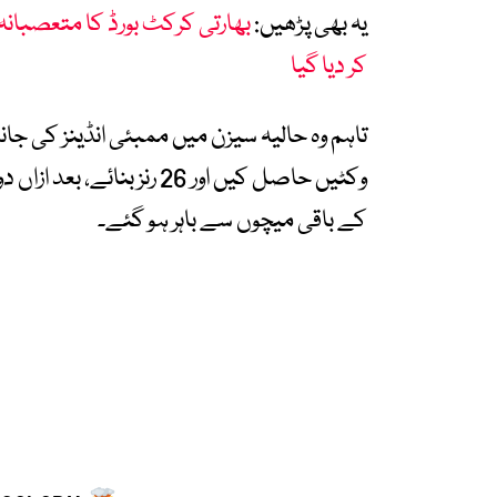
یہ بھی پڑھیں:
بھارتی کرکٹ بورڈ کا متعصبانہ 
کر دیا گیا
وکٹیں حاصل کیں اور 26 رن
کے باقی میچوں سے باہر ہو گئے۔