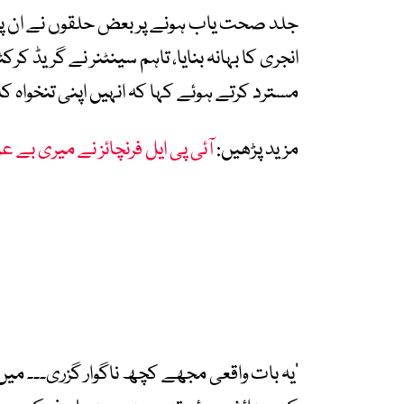
جلد صحت یاب ہونے پر بعض حلقوں نے ان پر الز
انجری کا بہانہ بنایا، تاہم سینٹنر نے گریڈ ک
مسترد کرتے ہوئے کہا کہ انہیں اپنی تنخواہ 
مزید پڑھیں:
آئی پی ایل فرنچائز نے میری بے 
’یہ بات واقعی مجھے کچھ ناگوار گزری۔۔۔ م