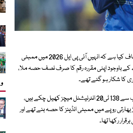
نیوزی لینڈ کے آل راؤنڈر مچل سینٹنر نے انکشاف کیا ہے کہ انہیں آئی پی ایل 2026 میں ممبئی
کے باوجود اپنی مقررہ رقم کا صرف نصف حصہ ملا،
ری کا شکار ہو گئے تھے۔
وی
34 سالہ مچل سینٹنر، جو نیوزی لینڈ کی جانب سے 138 ٹی20 انٹرنیشنل میچز کھیل چکے ہیں،
 آئی پی ایل میگا نیلامی میں 2 کروڑ بھارتی روپے میں ممبئی انڈینز کا حصہ بنے تھے اور