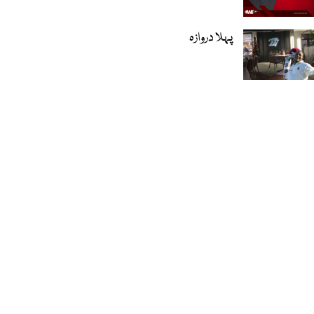
پہلا دروازہ