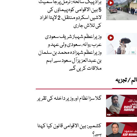
براڈ پیک سانحہ: نرمل پرجا سمیت
5 بین الاقوامی کوہ پیماؤں کی
لاشیں اسکردو منتقل، 2 لاپتا افراد
کی تلاش جاری
وزیراعظم شہباز شریف سعودی
عرب روانہ، سعودی ولی عہد و
وزیراعظم شہزادہ محمد بن سلمان
بن عبدالعزیز آل سعود سے اہم
ملاقات کریں گے
لم / تجزیہ
گلا سڑا نظام اور وزیر داخلہ کی تقریر
کشمیر: بین الاقوامی قانون کیا کہتا
ہے؟