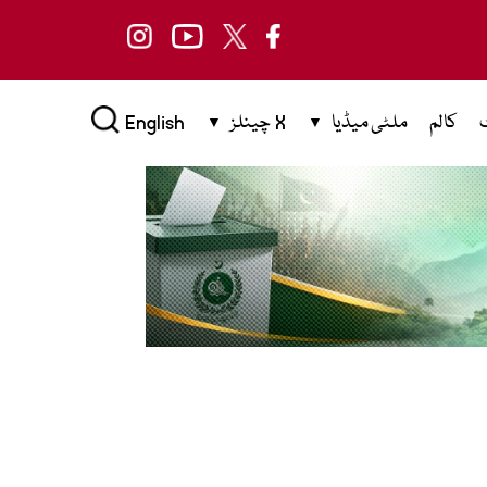
کالم
ملٹی میڈیا
X چینلز
English