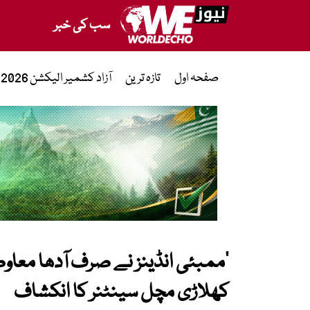
سب کی خبر
صفحہ اول
تازہ ترین
آزاد کشمیر الیکشن 2026
‘ممبئی انڈینز نے صرف آدھا معاوض
کھلاڑی مچل سینٹنر کا انکشاف