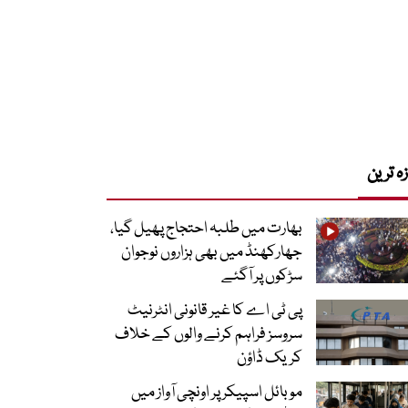
زہ ترین
بھارت میں طلبہ احتجاج پھیل گیا،
جھارکھنڈ میں بھی ہزاروں نوجوان
سڑکوں پر آگئے
پی ٹی اے کا غیر قانونی انٹرنیٹ
سروسز فراہم کرنے والوں کے خلاف
کریک ڈاؤن
موبائل اسپیکر پر اونچی آواز میں