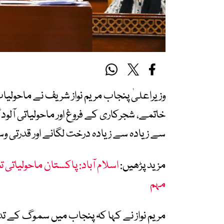
وزیراعلیٰ پنجاب مریم نواز شریف نے ماحولی
خاتمے، شجرکاری کے فروغ اور ماحولیاتی آلود
سے زیادہ سے زیادہ درخت لگانے اور قدرتی و
مزید پڑھیں:
اسلام آباد: پاکستان ماحولیاتی
مہم
مریم نواز نے کہا کہ پنجاب میں سموگ کے تد