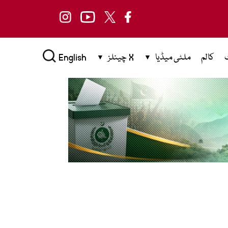
کالم
ملٹی میڈیا
X چینلز
English