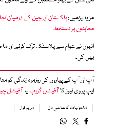
نئی نسل کے بہتر مستقبل کے لیے ماحول کا 
مزید پڑھیں:
پاکستان اور چین کے درمیان تجا
معاہدوں پر دستخط
انہوں نے عوام سے پلاسٹک ترک کرنے اور ماحو
بھی کی۔
آپ اور آپ کے پیاروں کی روزمرہ زندگی کو 
ایپ پر وی نیوز کا ’
آفیشل گروپ
‘ یا ’
آفیشل چی
ماحولیات کا عالمی دن
مریم نواز