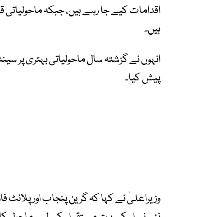
اقدامات کیے جا رہے ہیں، جبکہ ماحولیاتی ق
ہیں۔
انہوں نے گزشتہ سال ماحولیاتی بہتری پر سینئر 
پیش کیا۔
وزیراعلیٰ نے کہا کہ گرین پنجاب اور پلانٹ 