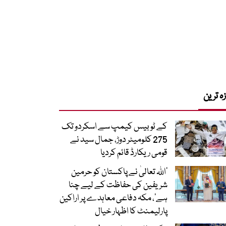
زہ ترین
کے ٹو بیس کیمپ سے اسکردو تک
275 کلومیٹر دوڑ، جمال سید نے
قومی ریکارڈ قائم کردیا
’اللہ تعالیٰ نے پاکستان کو حرمین
شریفین کی حفاظت کے لیے چنا
ہے‘، مکہ دفاعی معاہدے پر اراکین
پارلیمنٹ کا اظہار خیال