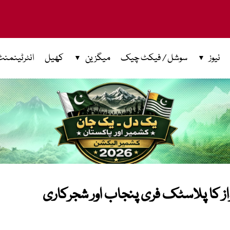
نیوز
سوشل / فیکٹ چیک
میگزین
کھیل
انٹرٹینمنٹ
از کا پلاسٹک فری پنجاب اور شجرکاری