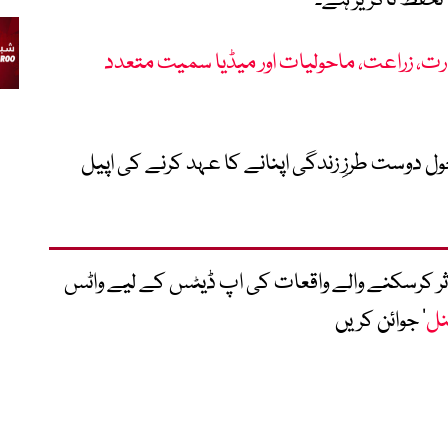
تحفظ ناگزیر ہے۔
رت، زراعت، ماحولیات اور میڈیا سمیت متعدد
ل دوست طرزِ زندگی اپنانے کا عہد کرنے کی اپیل
متاثر کرسکنے والے واقعات کی اپ ڈیٹس کے لیے واٹس
نل
‘ جوائن کریں