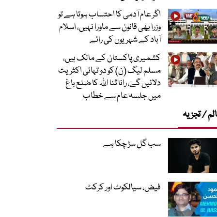
اگر عام آدمی کا احتساب ہوتا ہے تو
وزرا بھی قانون سے ماورا نہیں، اسلام
آباد کے شہریوں کی رائے
کشمیری پاکستان کے مالک ہیں،
مسلم لیگ (ن) کو دو تہائی اکثریت
دلائیں گے، رانا ثنا اللہ کا ضلع باغ
میں جلسہ عام سے خطاب
لم / تجزیہ
سب گل سڑ چکا ہے
فیض، سیالکوٹ اور کرکٹ