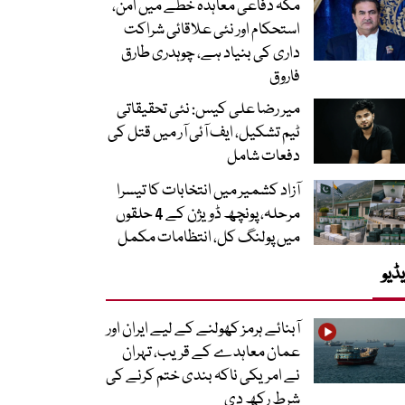
مکہ دفاعی معاہدہ خطے میں امن،
استحکام اور نئی علاقائی شراکت
داری کی بنیاد ہے، چوہدری طارق
فاروق
میر رضا علی کیس: نئی تحقیقاتی
ٹیم تشکیل، ایف آئی آر میں قتل کی
دفعات شامل
آزاد کشمیر میں انتخابات کا تیسرا
مرحلہ، پونچھ ڈویژن کے 4 حلقوں
میں پولنگ کل، انتظامات مکمل
ڈیو
آبنائے ہرمز کھولنے کے لیے ایران اور
عمان معاہدے کے قریب، تہران
نے امریکی ناکہ بندی ختم کرنے کی
شرط رکھ دی