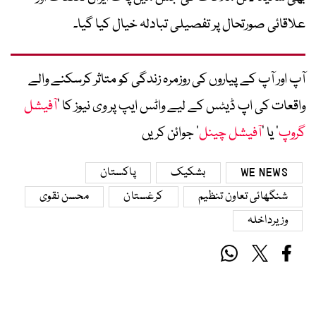
علاقائی صورتحال پر تفصیلی تبادلہ خیال کیا گیا۔
آپ اور آپ کے پیاروں کی روزمرہ زندگی کو متاثر کرسکنے والے
واقعات کی اپ ڈیٹس کے لیے واٹس ایپ پر وی نیوز کا ’
آفیشل
گروپ
‘ یا ’
آفیشل چینل
‘ جوائن کریں
WE NEWS
بشکیک
پاکستان
شنگھائی تعاون تنظیم
کرغستان
محسن نقوی
وزیرداخلہ