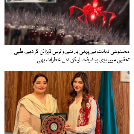
مصنوعی ذہانت نے پہلی بار نئے وائرس ڈیزائن کر دیے، طبی
تحقیق میں بڑی پیشرفت لیکن نئے خطرات بھی