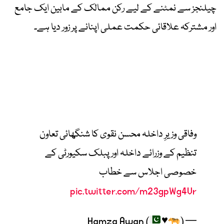
چیلنجز سے نمٹنے کے لیے رکن ممالک کے مابین ایک جامع
اور مشترکہ علاقائی حکمت عملی اپنانے پر زور دیا ہے۔
وفاقی وزیرِ داخلہ محسن نقوی کا شنگھائی تعاون
تنظیم کے وزرائے داخلہ اور پبلک سکیورٹی کے
خصوصی اجلاس سے خطاب
pic.twitter.com/m23gpWg4Vr
♥️
)
— Hamza Awan (