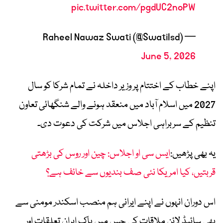
pic.twitter.com/pgdUC2noPW
— Raheel Nawaz Swati (@SwatiIsd)
June 5, 2026
اپنے خطاب کے اختتام پر وزیر داخلہ نے تمام شرکا کو سال
2027 میں اسلام آباد میں منعقد ہونے والے شنگھائی تعاون
تنظیم کے سربراہی اجلاس میں شرکت کی دعوت دی۔
یہ بھی پڑھیں:
ایس سی او اجلاس: چین اور روس کی بڑھتی
قربتیں، کیا امریکا نئی صف بندیوں سے خائف ہے؟
اس دوران انہوں نے اپنے ایرانی ہم منصب اسکندر مومنی سے
بھی سائیڈ لائن ملاقات کی جس میں پاک ایران تعلقات اور