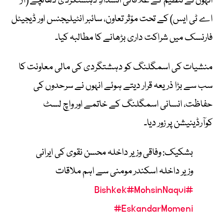
انہوں نے تنظیم کے علاقائی انسدادِ دہشتگردی ڈھانچے (آر
اے ٹی ایس) کے تحت مؤثر تعاون، سائبر انٹیلیجنس اور ڈیجیٹل
فارنسک میں شراکت داری بڑھانے کا مطالبہ کیا۔
منشیات کی اسمگلنگ کو دہشتگردی کی مالی معاونت کا
سب سے بڑا ذریعہ قرار دیتے ہوئے انہوں نے سرحدوں کی
حفاظت، انسانی اسمگلنگ کے خاتمے اور واچ لسٹ
کوآرڈینیشن پر زور دیا۔
بشکیک: وفاقی وزیر داخلہ محسن نقوی کی ایرانی
وزیر داخلہ اسکندر مومنی سے اہم ملاقات
#MohsinNaqvi
#Bishkek
#EskandarMomeni