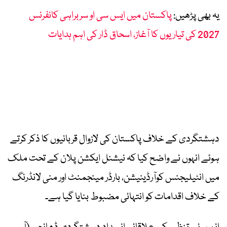
یہ بھی پڑھیں:
پاکستان میں ایس سی او سربراہی کانفرنس
2027 کی تیاریوں کا آغاز، اسحاق ڈار کی اہم ہدایات
دہشتگردی کے خلاف پاکستان کی لازوال قربانیوں کا ذکر کرتے
ہوئے انہوں نے واضح کیا کہ نیشنل ایکشن پلان کے تحت ملک
میں انٹیلیجنس کوآرڈینیشن، بارڈر مینجمنٹ اور منی لانڈرنگ
کے خلاف اقدامات کو انتہائی مضبوط بنایا گیا ہے۔