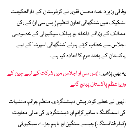
وفاقی وزیر داخلہ محسن نقوی نے کرغزستان کے دارالحکومت
بشکیک میں شنگھائی تعاون تنظیم (ایس سی او) کے رکن
ممالک کے وزرائے داخلہ اور پبلک سیکیورٹی کے خصوصی
اجلاس سے خطاب کرتے ہوئے ’شنگھائی اسپرٹ‘ کے لیے
پاکستان کے پختہ عزم کا اعادہ کیا ہے۔
یہ بھی پڑھیں:
ایس سی او اجلاس میں شرکت کے لیے چین کے
وزیراعظم پاکستان پہنچ گئے
انہوں نے خطے کو درپیش دہشتگردی، منظم جرائم، منشیات
کی اسمگلنگ، سائبر کرائم اور دہشتگردی کی مالی معاونت
(ٹیلر فنانسنگ) جیسے سنگین اور باہم جڑے سیکیورٹی