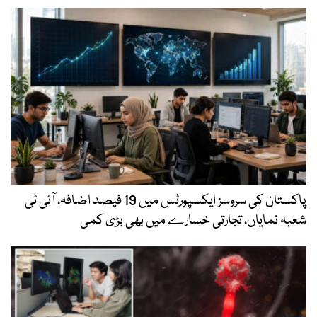
پاکستان کی سروسز ایکسپورٹس میں 19 فیصد اضافہ، آئی ٹی
شعبہ نمایاں، تجارتی خسارے میں بھی بڑی کمی