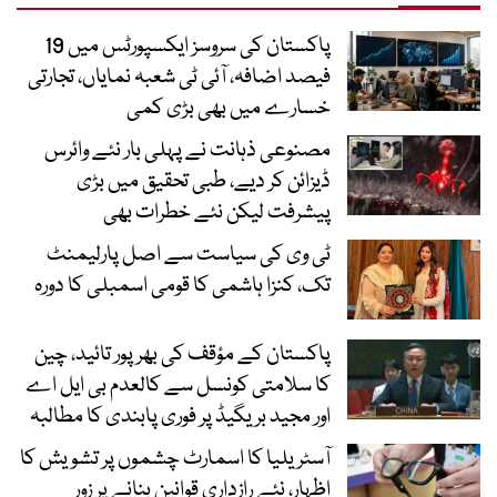
پاکستان کی سروسز ایکسپورٹس میں 19
فیصد اضافہ، آئی ٹی شعبہ نمایاں، تجارتی
خسارے میں بھی بڑی کمی
مصنوعی ذہانت نے پہلی بار نئے وائرس
ڈیزائن کر دیے، طبی تحقیق میں بڑی
پیشرفت لیکن نئے خطرات بھی
ٹی وی کی سیاست سے اصل پارلیمنٹ
تک، کنزا ہاشمی کا قومی اسمبلی کا دورہ
پاکستان کے مؤقف کی بھرپور تائید، چین
کا سلامتی کونسل سے کالعدم بی ایل اے
اور مجید بریگیڈ پر فوری پابندی کا مطالبہ
آسٹریلیا کا اسمارٹ چشموں پر تشویش کا
اظہار، نئے رازداری قوانین بنانے پر زور