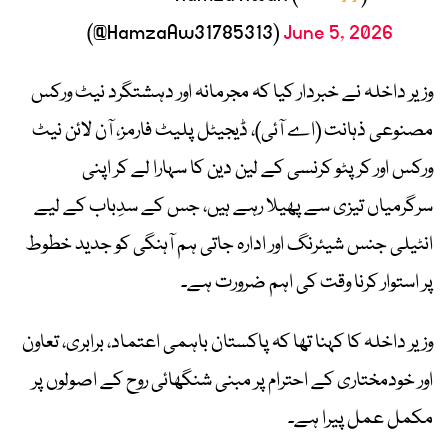
(@HamzaAw31785313)
June 5, 2026
وزیر داخلہ نے خبردار کیا کہ مجرمانہ اور دہشتگرد نیٹ ورکس
مصنوعی ذہانت (اے آئی)، ڈیجیٹل پلیٹ فارمز، آن لائن نیٹ
ورکس اور کرپٹو کرنسی کے لین دین کا سہارا لے کر اپنی
سرگرمیاں تیزی سے پھیلا رہے ہیں، جس کے سدِباب کے لیے
انٹیلی جنس شیئرنگ اور ادارہ جاتی ہم آہنگی کو جدید خطوط
پر استوار کرنا وقت کی اہم ضرورت ہے۔
وزیر داخلہ کا کہنا تھا کہ پاکستان باہمی اعتماد، برابری، تعاون
اور خودمختاری کے احترام پر مبنی شنگھائی روح کے اصولوں پر
مکمل عمل پیرا ہے۔