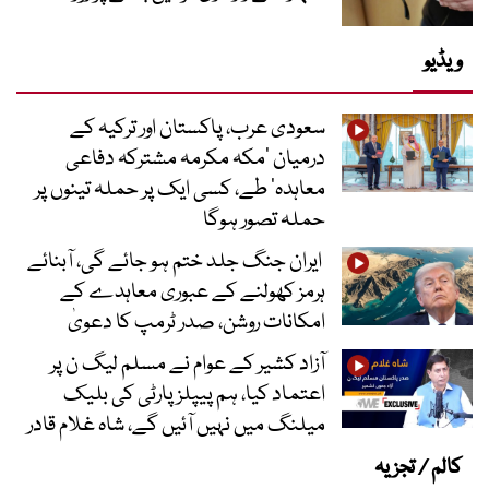
ویڈیو
سعودی عرب، پاکستان اور ترکیہ کے
درمیان ’مکہ مکرمہ مشترکہ دفاعی
معاہدہ‘ طے، کسی ایک پر حملہ تینوں پر
حملہ تصور ہوگا
ایران جنگ جلد ختم ہو جائے گی، آبنائے
ہرمز کھولنے کے عبوری معاہدے کے
امکانات روشن، صدر ٹرمپ کا دعویٰ
آزاد کشیر کے عوام نے مسلم لیگ ن پر
اعتماد کیا، ہم پیپلز پارٹی کی بلیک
میلنگ میں نہیں آئیں گے، شاہ غلام قادر
کالم / تجزیہ