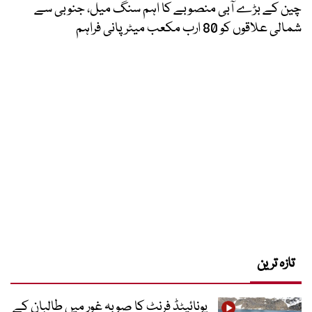
چین کے بڑے آبی منصوبے کا اہم سنگ میل، جنوبی سے
شمالی علاقوں کو 80 ارب مکعب میٹر پانی فراہم
تازہ ترین
یونائیٹڈ فرنٹ کا صوبہ غور میں طالبان کے