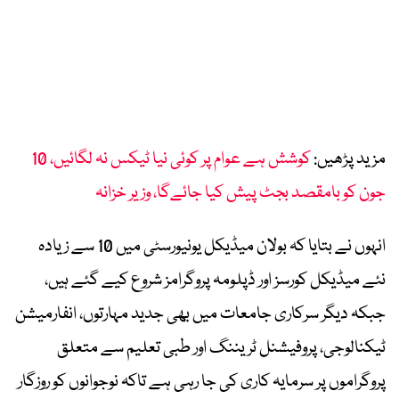
مزید پڑھیں:
کوشش ہے عوام پر کوئی نیا ٹیکس نہ لگائیں، 10
جون کو بامقصد بجٹ پیش کیا جائےگا، وزیر خزانہ
انہوں نے بتایا کہ بولان میڈیکل یونیورسٹی میں 10 سے زیادہ
نئے میڈیکل کورسز اور ڈپلومہ پروگرامز شروع کیے گئے ہیں،
جبکہ دیگر سرکاری جامعات میں بھی جدید مہارتوں، انفارمیشن
ٹیکنالوجی، پروفیشنل ٹریننگ اور طبی تعلیم سے متعلق
پروگراموں پر سرمایہ کاری کی جا رہی ہے تاکہ نوجوانوں کو روزگار