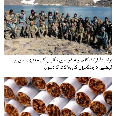
یونائیٹڈ فرنٹ کا صوبہ غور میں طالبان کے ملٹری بیس پر
قبضے، 2 جنگجوؤں کی ہلاکت کا دعویٰ