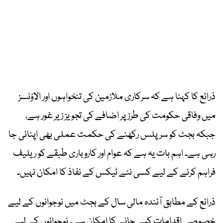
ذرائع کا کہنا ہے کہ سرکاری ملازمین کی تنخواہوں اور الاؤنسز
میں وفاقی حکومت کی طرز پر اضافے کی تجویز زیر غور ہے،
جبکہ بجٹ کو سرپلس رکھنے کی حکمت عملی بھی اپنائی جا
رہی ہے۔ اہم بات یہ ہے کہ عوام اور کاروباری طبقے کو ریلیف
فراہم کرنے کے لیے کسی نئے ٹیکس کے نفاذ کا امکان نہیں۔
ذرائع کے مطابق آئندہ مالی سال کے بجٹ میں نوجوانوں کے لیے
خصوصی اقدامات کیے جانے کا امکان ہے۔ نوجوانوں کے لیے