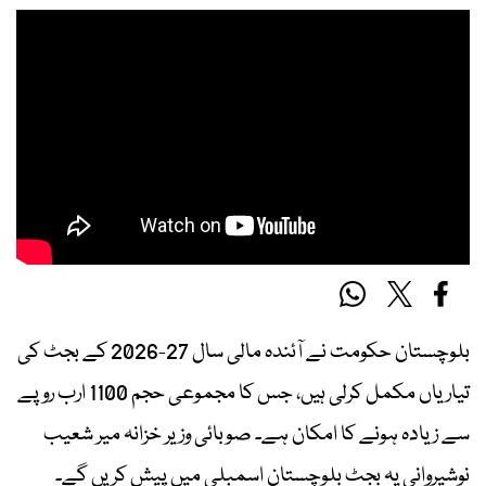
بلوچستان حکومت نے آئندہ مالی سال 27-2026 کے بجٹ کی
تیاریاں مکمل کرلی ہیں، جس کا مجموعی حجم 1100 ارب روپے
سے زیادہ ہونے کا امکان ہے۔ صوبائی وزیر خزانہ میر شعیب
نوشیروانی یہ بجٹ بلوچستان اسمبلی میں پیش کریں گے۔