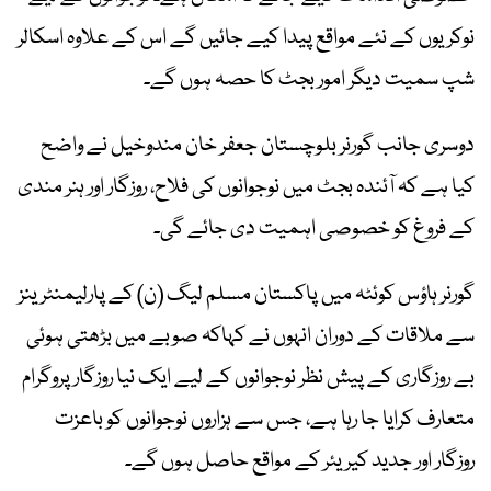
نوکریوں کے نئے مواقع پیدا کیے جائیں گے اس کے علاوہ اسکالر
شپ سمیت دیگر امور بجٹ کا حصہ ہوں گے۔
دوسری جانب گورنر بلوچستان جعفر خان مندوخیل نے واضح
کیا ہے کہ آئندہ بجٹ میں نوجوانوں کی فلاح، روزگار اور ہنر مندی
کے فروغ کو خصوصی اہمیت دی جائے گی۔
گورنر ہاؤس کوئٹہ میں پاکستان مسلم لیگ (ن) کے پارلیمنٹرینز
سے ملاقات کے دوران انہوں نے کہاکہ صوبے میں بڑھتی ہوئی
بے روزگاری کے پیش نظر نوجوانوں کے لیے ایک نیا روزگار پروگرام
متعارف کرایا جا رہا ہے، جس سے ہزاروں نوجوانوں کو باعزت
روزگار اور جدید کیریئر کے مواقع حاصل ہوں گے۔