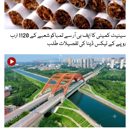
سینیٹ کمیٹی کا ایف بی آر سے تمباکو شعبے کے 1120 ارب
روپے کے ٹیکس ڈیٹا کی تفصیلات طلب