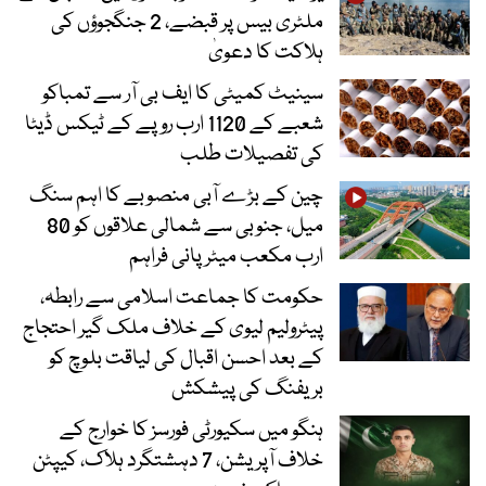
ملٹری بیس پر قبضے، 2 جنگجوؤں کی
ہلاکت کا دعویٰ
سینیٹ کمیٹی کا ایف بی آر سے تمباکو
شعبے کے 1120 ارب روپے کے ٹیکس ڈیٹا
کی تفصیلات طلب
چین کے بڑے آبی منصوبے کا اہم سنگ
میل، جنوبی سے شمالی علاقوں کو 80
ارب مکعب میٹر پانی فراہم
حکومت کا جماعت اسلامی سے رابطہ،
پیٹرولیم لیوی کے خلاف ملک گیر احتجاج
کے بعد احسن اقبال کی لیاقت بلوچ کو
بریفنگ کی پیشکش
ہنگو میں سکیورٹی فورسز کا خوارج کے
خلاف آپریشن، 7 دہشتگرد ہلاک، کیپٹن