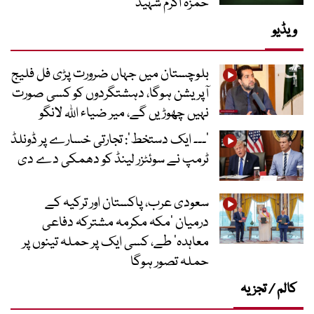
حمزہ اکرم شہید
ویڈیو
بلوچستان میں جہاں ضرورت پڑی فل فلیج
آپریشن ہوگا، دہشتگردوں کو کسی صورت
نہیں چھوڑیں گے، میر ضیاء اللہ لانگو
’۔۔۔ ایک دستخط‘: تجارتی خسارے پر ڈونلڈ
ٹرمپ نے سوئٹزر لینڈ کو دھمکی دے دی
سعودی عرب، پاکستان اور ترکیہ کے
درمیان ’مکہ مکرمہ مشترکہ دفاعی
معاہدہ‘ طے، کسی ایک پر حملہ تینوں پر
حملہ تصور ہوگا
کالم / تجزیہ