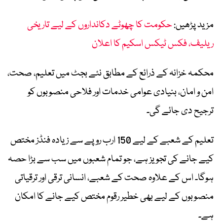
مزید پڑھیں:
حکومت کا چھوٹے دکانداروں کے لیے تاریخی
ریلیف، فکس ٹیکس اسکیم کا اعلان
محکمہ خزانہ کے ذرائع کے مطابق نئے بجٹ میں تعلیم، صحت،
امن و امان، بنیادی عوامی خدمات اور فلاحی منصوبوں کو
ترجیح دی جائے گی۔
تعلیم کے شعبے کے لیے 150 ارب روپے سے زیادہ فنڈز مختص
کیے جانے کی تجویز ہے، جو تمام شعبوں میں سب سے بڑا حصہ
ہوگا۔ اس کے علاوہ صحت کے شعبے، انسانی ترقی اور ترقیاتی
منصوبوں کے لیے بھی خطیر رقوم مختص کیے جانے کا امکان
ہے۔