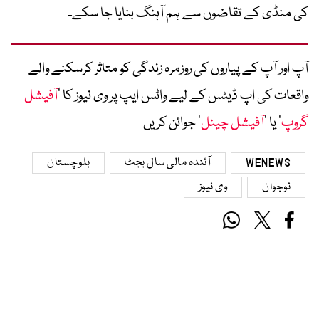
کی منڈی کے تقاضوں سے ہم آہنگ بنایا جا سکے۔
آپ اور آپ کے پیاروں کی روزمرہ زندگی کو متاثر کرسکنے والے
واقعات کی اپ ڈیٹس کے لیے واٹس ایپ پر وی نیوز کا ’
آفیشل
گروپ
‘ یا ’
آفیشل چینل
‘ جوائن کریں
WENEWS
آئندہ مالی سال بجٹ
بلوچستان
نوجوان
وی نیوز