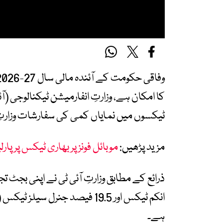
کا امکان ہے، وزارتِ انفارمیشن ٹیکنالوجی (آ
ٹیکسوں میں نمایاں کمی کی سفارشات وزارتِ 
مزید پڑھیں:
موبائل فونز پر بھاری ٹیکس پر 
انکم ٹیکس اور 19.5 فیصد جنرل
ہے۔