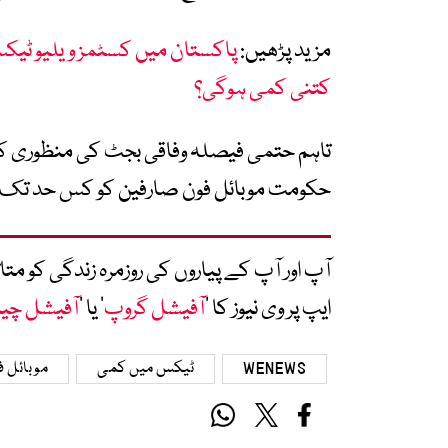
مزید پڑھیں:
پاکستان میں کسٹمز ویلیو ٹیکس
کتنی کمی ہوگی؟
تاہم حتمی فیصلہ وفاقی بجٹ کی منظوری کے
حکومت موبائل فون صارفین کو کس حد تک ٹ
آپ اور آپ کے پیاروں کی روزمرہ زندگی کو 
ایپ پر وی نیوز کا ’
آفیشل گروپ
‘ یا ’
آفیشل چی
WENEWS
ٹیکس میں کمی
موبائل ف