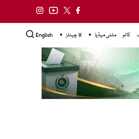
کالم
ملٹی میڈیا
X چینلز
English