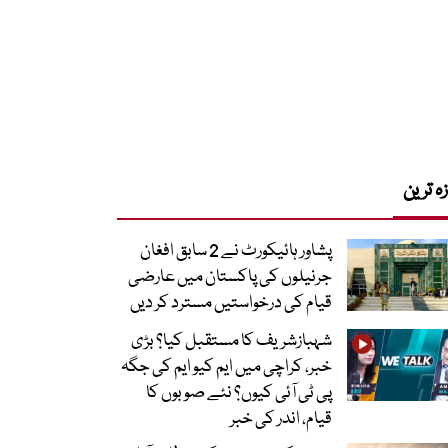
زہ ترین
پشاور ہائیکورٹ نے 2 سابق افغان
جرنیلوں کی پاکستان میں عارضی
قیام کی درخواستیں مسترد کر دیں
شہبازشریف کا مستقبل کیا؟ بڑی
خبر، کراچی میں ایم کیو ایم کی جگہ
پی ٹی آئی کیوں؟ نئے صوبوں کا
قیام، اندر کی خبر