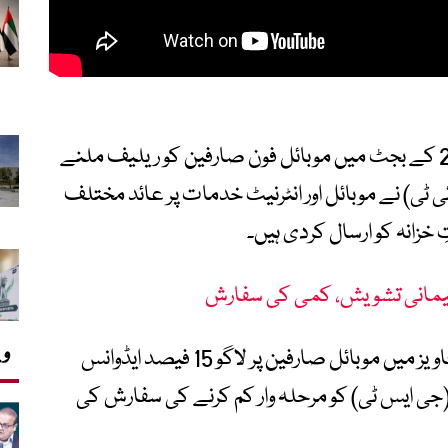
وفاقی حکومت کے آئندہ مالی سال 27-2026 کے بجٹ میں موبائل فون صارفین کو ریلیف ملنے
ئی ٹی) نے موبائل اور انٹرنیٹ خدمات پر عائد مختلف
خزانہ کو ارسال کردی ہیں۔
پارلیمانی تشویش، کمی کی سفارش
وی
ذرائع کے مطابق وزارتِ آئی ٹی نے اپنی بجٹ تجاویز میں موبائل صارفین پر لاگو 15 فیصد ایڈوانس
 سیلز ٹیکس (جی ایس ٹی) کو مرحلہ وار کم کرنے کی سفارش کی