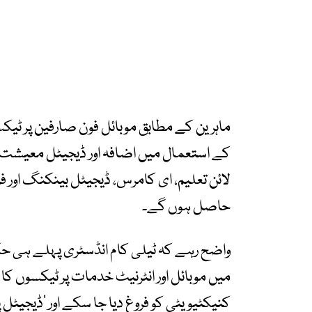
ماہرین کے مطابق موبائل فون صارفین پر ٹیک
کے استعمال میں اضافہ اور ڈیجیٹل معیشت
لائن تعلیم، ای کامرس، ڈیجیٹل بینکنگ اور
حاصل ہوں گے۔
میں موبائل اور انٹرنیٹ خدمات پر ٹیکسوں ک
کنیکٹیویٹی کو فروغ دیا جا سکے اور ’ڈیجیٹ