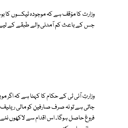
وزارت کا مؤقف ہے کہ موجودہ ٹیکسوں کا بوجھ
جس کے باعث کم آمدنی والے طبقے کے لیے
وزارتِ آئی ٹی کے حکام کا کہنا ہے کہ اگر مو
جاتی ہے تو نہ صرف صارفین کو مالی ریلیف
فروغ حاصل ہوگا۔ اس اقدام سے لاکھوں نئے صا