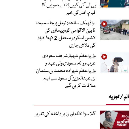
پی ٹی آئی کیوں؟ نئے صوبوں کا
قیام، اندر کی خبر
براڈ پیک سانحہ: نرمل پرجا سمیت
5 بین الاقوامی کوہ پیماؤں کی
لاشیں اسکردو منتقل، 2 لاپتا افراد
کی تلاش جاری
وزیراعظم شہباز شریف سعودی
عرب روانہ، سعودی ولی عہد و
وزیراعظم شہزادہ محمد بن سلمان
بن عبدالعزیز آل سعود سے اہم
ملاقات کریں گے
لم / تجزیہ
گلا سڑا نظام اور وزیر داخلہ کی تقریر