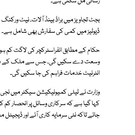
رسائی مل سکتی ہے۔
بجٹ تجاویز میں براڈ بینڈ آلات، نیٹ ورکنگ 
ڈیوٹیز میں کمی کی سفارش بھی شامل ہے۔
حکام کے مطابق انفراسٹرکچر کی لاگت کم ہو
وسعت دے سکیں گی، جس سے ملک کے دور دراز
انٹرنیٹ خدمات فراہم کی جا سکیں گی۔
وزارت نے ٹیلی کمیونیکیشن سیکٹر میں نجی سر
کہا گیا ہے کہ سرکاری وسائل پر انحصار کم ک
جائے تاکہ نئی سرمایہ کاری آئے اور ڈیجیٹل م