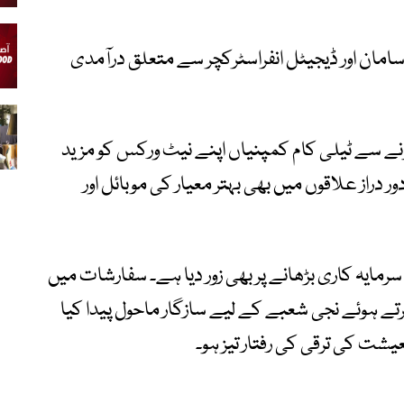
سامان اور ڈیجیٹل انفراسٹرکچر سے متعلق درآمدی
نے سے ٹیلی کام کمپنیاں اپنے نیٹ ورکس کو مزید
 علاقوں میں بھی بہتر معیار کی موبائل اور
مایہ کاری بڑھانے پر بھی زور دیا ہے۔ سفارشات میں
رتے ہوئے نجی شعبے کے لیے سازگار ماحول پیدا کیا
عیشت کی ترقی کی رفتار تیز ہو۔