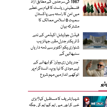
1967 کی سرحدوں کے مطابق آزاد
فلسطینی ریاست کا قیام ہی خطے
میں امن کا راستہ ہے، پاکستان
سمیت 8 اسلامی ممالک کا
مشترکہ بیان
فیڈرل جوڈیشل اکیڈمی کے نئے
ڈائریکٹر جنرل مقرر، جہانزیب
شنواری یکم اکتوبر سے ذمہ داریاں
سنبھالیں گے
’جنریشن زی ووٹرز‘ کو لبھانے کے
لیے مودی کا نیا روپ، انسٹاگرام پر
انوکھے انداز میں مہم شروع
ڈیو
شہبازشریف کا مستقبل کیا؟ بڑی
خبر، کراچی میں ایم کیو ایم کی جگہ