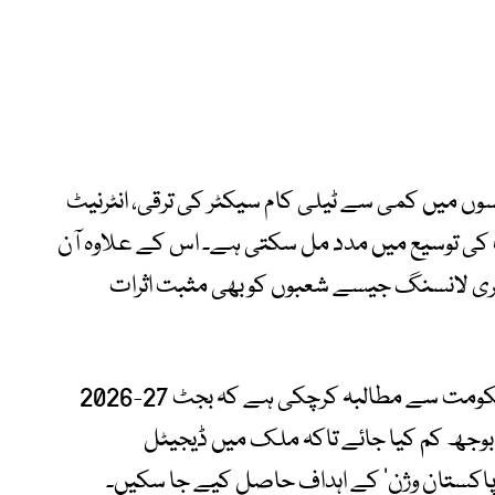
سوں میں کمی سے ٹیلی کام سیکٹر کی ترقی، انٹرنیٹ
 کی توسیع میں مدد مل سکتی ہے۔ اس کے علاوہ آن
 فری لانسنگ جیسے شعبوں کو بھی مثبت اثرات
واضح رہے کہ ٹیلی کام انڈسٹری پہلے ہی حکومت سے مطالبہ کرچکی ہے کہ بجٹ 27-2026
ا بوجھ کم کیا جائے تاکہ ملک میں ڈیجیٹل
ل پاکستان وژن‘ کے اہداف حاصل کیے جا سکیں۔