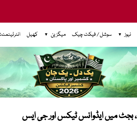
نیوز
سوشل / فیکٹ چیک
میگزین
کھیل
انٹرٹینمنٹ
 بجٹ میں ایڈوانس ٹیکس اور جی ایس