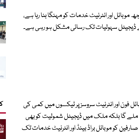
 موبائل اور انٹرنیٹ خدمات کو مہنگا بنا رہا ہے،
 ڈیجیٹل سہولیات تک رسائی مشکل ہو رہی ہے۔
بائل فون اور انٹرنیٹ سروسز پر ٹیکسوں میں کمی کی
کا
 ملے گا بلکہ ملک میں ڈیجیٹل شمولیت کو بھی
رفین کو موبائل براڈ بینڈ اور انٹرنیٹ خدمات تک