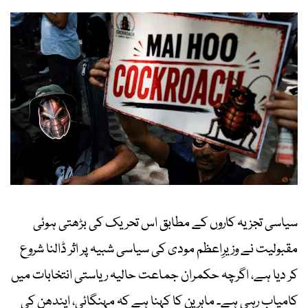
سیاسی تجزیہ کاروں کے مطابق اس تحریک کی بڑھتی ہوئی
مقبولیت نے وزیرِاعظم مودی کی سیاسی شبیہ پر اثر ڈالنا شروع
کر دیا ہے، اگرچہ حکمران جماعت حالیہ ریاستی انتخابات میں
کامیاب رہی ہے۔ ماہرین کا کہنا ہے کہ مہنگائی، ایندھن کی