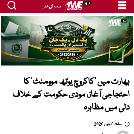
سب کی خبر
بھارت میں ’کاکروچ یوتھ موومنٹ‘ کا
احتجاجی آغاز، مودی حکومت کے خلاف
دلی میں مظاہرہ
ہفتہ 6 جون 2026