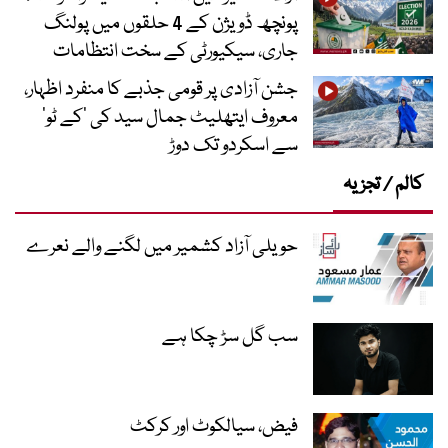
پونچھ ڈویژن کے 4 حلقوں میں پولنگ
جاری، سیکیورٹی کے سخت انتظامات
جشن آزادی پر قومی جذبے کا منفرد اظہار،
معروف ایتھلیٹ جمال سید کی ’کے ٹو‘
سے اسکردو تک دوڑ
کالم / تجزیہ
حویلی آزاد کشمیر میں لگنے والے نعرے
سب گل سڑ چکا ہے
فیض، سیالکوٹ اور کرکٹ