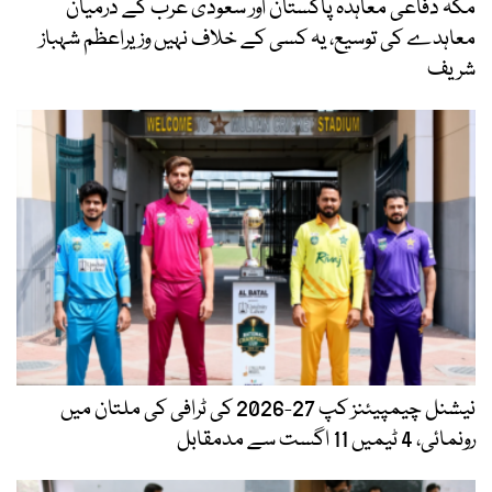
مکہ دفاعی معاہدہ پاکستان اور سعودی عرب کے درمیان
معاہدے کی توسیع، یہ کسی کے خلاف نہیں وزیراعظم شہباز
شریف
نیشنل چیمپیئنز کپ 27-2026 کی ٹرافی کی ملتان میں
رونمائی، 4 ٹیمیں 11 اگست سے مدمقابل