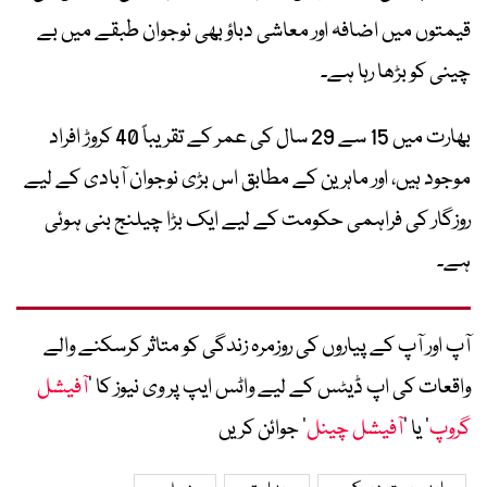
قیمتوں میں اضافہ اور معاشی دباؤ بھی نوجوان طبقے میں بے
چینی کو بڑھا رہا ہے۔
بھارت میں 15 سے 29 سال کی عمر کے تقریباً 40 کروڑ افراد
موجود ہیں، اور ماہرین کے مطابق اس بڑی نوجوان آبادی کے لیے
روزگار کی فراہمی حکومت کے لیے ایک بڑا چیلنج بنی ہوئی
ہے۔
آپ اور آپ کے پیاروں کی روزمرہ زندگی کو متاثر کرسکنے والے
واقعات کی اپ ڈیٹس کے لیے واٹس ایپ پر وی نیوز کا ’
آفیشل
گروپ
‘ یا ’
آفیشل چینل
‘ جوائن کریں