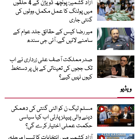
آزاد کشمیر: پونچھ ڈویژن کے 4 حلقوں
میں پولنگ کا عمل مکمل، ووٹوں کی
گنتی جاری
میر رضا کیس کے حقائق جلد عوام کے
سامنے لائیں گے، آئی جی سندھ
صدر مملکت آصف علی زرداری نے اب
تک ججوں کی تعیناتی کے بل پر دستخط
کیوں نہیں کیے؟
ویڈیو
مسلم لیگ ن کو الٹی گنتی کی دھمکی
دینے والی پیپلز پارٹی اب کیا سیاسی
حکمت عملی اختیار کرے گی؟
آزاد کشمیر میں انتخابات کا تیسرا مرحلہ،