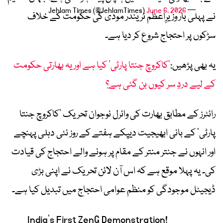
June 6, 2026
— Jehlam Times (@JehlamTimes)
نے پہلی بار وزیرِاعظم نریندر مودی کی حکومت کے خلاف
سڑکوں پر احتجاج شروع کر دیا ہے۔
یہ بھی پڑھیں:
’کاکروچ جنتا پارٹی‘ کیا ہے اور یہ بھارتی حکومت
کے لیے دردِ سر کیوں بن گئی ہے؟
رائٹرز کے مطابق بھارت کی وائرل نوجوان تحریک ’کاکروچ جنتا
پارٹی‘ کے بانی ابھیجیت دیپکے ہفتے کے روز نئی دہلی پہنچے
اور انہوں نے جنتر منتر کے مقام پر ہونے والے احتجاج کی قیادت
کی۔ یہ پہلا موقع ہے کہ اس آن لائن تحریک نے اپنی بڑی
ڈیجیٹل موجودگی کو منظم عوامی احتجاج میں تبدیل کیا ہے۔
India's First ZenG Demonstration!