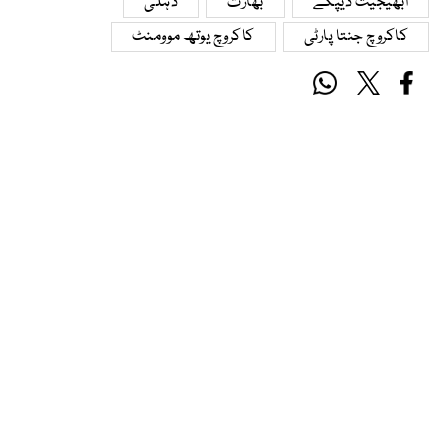
ابھیجیت دیپکے
بھارت
دہلی
کاکروچ جنتا پارٹی
کاکروچ یوتھ موومنٹ