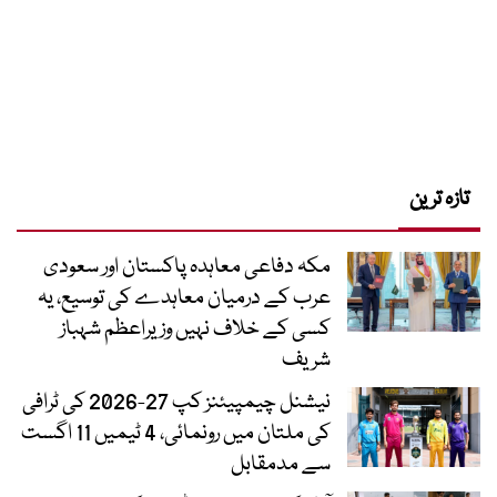
تازہ ترین
مکہ دفاعی معاہدہ پاکستان اور سعودی
عرب کے درمیان معاہدے کی توسیع، یہ
کسی کے خلاف نہیں وزیراعظم شہباز
شریف
نیشنل چیمپیئنز کپ 27-2026 کی ٹرافی
کی ملتان میں رونمائی، 4 ٹیمیں 11 اگست
سے مدمقابل