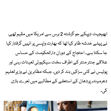
ابھیجیت دیپکے جو گزشتہ 2 برس سے امریکا میں مقیم تھے،
نے پہلے خدشہ ظاہر کیا تھا کہ بھارت واپسی پر انہیں گرفتار کیا
جا سکتا ہے۔ احتجاج کے دوران دارالحکومت کے حساس
علاقے جنتر منتر کے اطراف سخت سیکیورٹی تعینات رہی اور
پولیس نے کئی سڑکیں بند کر دیں، جبکہ مظاہرین نے وزیرِ تعلیم
دھرمیندر پردھان کے استعفے کے مطالبے میں نعرے بازی
کی۔