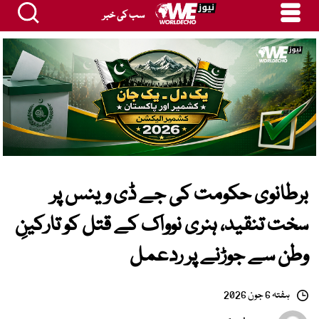
سب کی خبر
برطانوی حکومت کی جے ڈی وینس پر
سخت تنقید، ہنری نوواک کے قتل کو تارکینِ
وطن سے جوڑنے پر ردعمل
ہفتہ 6 جون 2026