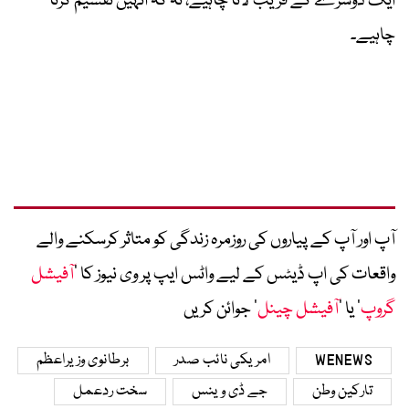
ایک دوسرے کے قریب لانا چاہیے، نہ کہ انہیں تقسیم کرنا
چاہیے۔
آپ اور آپ کے پیاروں کی روزمرہ زندگی کو متاثر کرسکنے والے
واقعات کی اپ ڈیٹس کے لیے واٹس ایپ پر وی نیوز کا ’
آفیشل
گروپ
‘ یا ’
آفیشل چینل
‘ جوائن کریں
WENEWS
امریکی نائب صدر
برطانوی وزیراعظم
تارکین وطن
جے ڈی وینس
سخت ردعمل