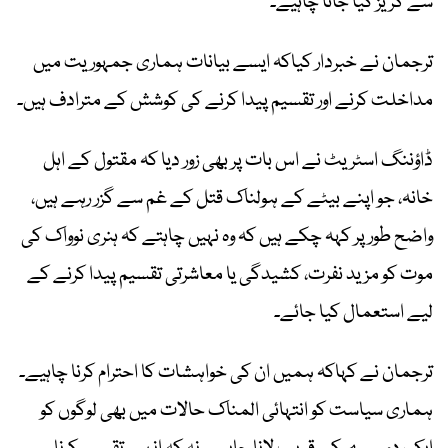
سے گریز کیا جانا چاہیے۔
ترجمان نے خبردار کیاکہ ایسے بیانات ہماری جمہوریت میں
مداخلت کرنے اور تقسیم پیدا کرنے کی کوشش کے مترادف ہیں۔
ڈاؤننگ اسٹریٹ نے اس بات پر بھی زور دیا کہ مقتول کے اہل
خانہ، جو اپنے بیٹے کے ہولناک قتل کے غم سے گزر رہے ہیں،
واضح طور پر کہہ چکے ہیں کہ وہ نہیں چاہتے کہ ہنری نوواک کی
موت کو مزید نفرت، کشیدگی یا معاشرتی تقسیم پیدا کرنے کے
لیے استعمال کیا جائے۔
ترجمان نے کہاکہ ہمیں ان کی خواہشات کا احترام کرنا چاہیے۔
ہماری سیاست کو انتہائی المناک حالات میں بھی لوگوں کو