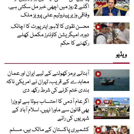
اگلے 2 روز میں اچھی خبر مل سکتی ہے،
وفاقی وزیر پیٹرولیم علی پرویز ملک
محسن نقوی کا لاہور ایئرپورٹ کا اچانک
دورہ، امیگریشن کاؤنٹرز مکمل کھلے
رکھنے کا حکم
ویڈیو
آبنائے ہرمز کھولنے کے لیے ایران اور عمان
معاہدے کے قریب، تہران نے امریکی ناکہ
بندی ختم کرنے کی شرط رکھ دی
اگر عام آدمی کا احتساب ہوتا ہے تو وزرا
بھی قانون سے ماورا نہیں، اسلام آباد کے
شہریوں کی رائے
کشمیری پاکستان کے مالک ہیں، مسلم