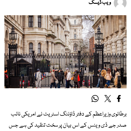
ویب ڈیسک
برطانوی وزیراعظم کے دفتر ڈاؤننگ اسٹریٹ نے امریکی نائب
صدر جے ڈی وینس کے اس بیان پر سخت تنقید کی ہے جس