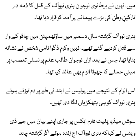
میں انہوں نے برطانوی نوجوان ہنری نوواک کے قتل کا ذمہ دار
تارکینِ وطن کی بڑے پیمانے پر آمد کو قرار دیا تھا۔
ہنری نوواک گزشتہ سال دسمبر میں ساؤتھمپٹن میں چاقو کے وار
سے قتل کردیے گئے تھے۔ انہیں وکرم ڈگوا نامی شخص نے نشانہ
بنایا تھا، جس نے بعد ازاں نوجوان طالب علم پر نسلی تعصب پر
مبنی حملے کا جھوٹا الزام بھی عائد کیا تھا۔
اس الزام کے نتیجے میں پولیس نے ابتدائی طور پر دم توڑتے ہوئے
ہنری نوواک کو ہی ہتھکڑیاں لگا دی تھیں۔
سوشل میڈیا پلیٹ فارم ایکس پر جاری اپنے بیان میں جے ڈی
وینس نے کہاکہ ہنری نوواک آج زندہ ہوتے اگر گزشتہ چند