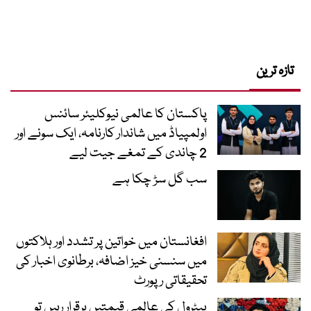
تازہ ترین
پاکستان کا عالمی نیوکلیئر سائنس
اولمپیاڈ میں شاندار کارنامہ، ایک سونے اور
2 چاندی کے تمغے جیت لیے
سب گل سڑ چکا ہے
افغانستان میں خواتین پر تشدد اور ہلاکتوں
میں سنسنی خیز اضافہ، برطانوی اخبار کی
تحقیقاتی رپورٹ
پیٹرول کی عالمی قیمتیں برقرار رہیں تو