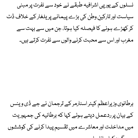
نسلوں کے یورپی اشرافیہ طبقے نے خود سے نفرت پر مبنی
سیاست اور تارکینِ وطن کی بڑے پیمانے پر یلغار کے خلاف ڈٹ
کر کھڑے ہونے کا فیصلہ کیا ہوتا، جن میں سے بہت سے
مغرب اور اس سے محبت کرنے والوں سے نفرت کرتے ہیں۔
برطانوی وزیراعظم کیئر اسٹارمر کے ترجمان نے جے ڈی وینس
کے بیان پر ردعمل دیتے ہوئے کہا کہ برطانیہ کی جمہوریت
میں مداخلت اور معاشرے میں تقسیم پیدا کرنے کی کوششوں