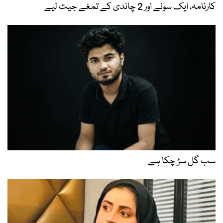
کارنامہ، ایک سونے اور 2 چاندی کے تمغے جیت لیے
سب گل سڑ چکا ہے