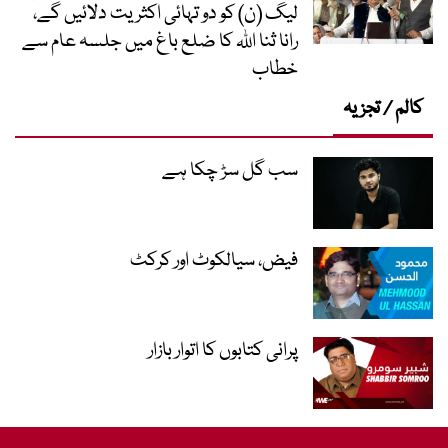
لیگ (ن) کو دو تہائی اکثریت دلائیں گے،
رانا ثنا اللہ کا ضلع باغ میں جلسہ عام سے
خطاب
کالم / تجزیہ
سب گل سڑ چکا ہے
فیض، سیالکوٹ اور کرکٹ
پرانی کتابوں کا اتوار بازار