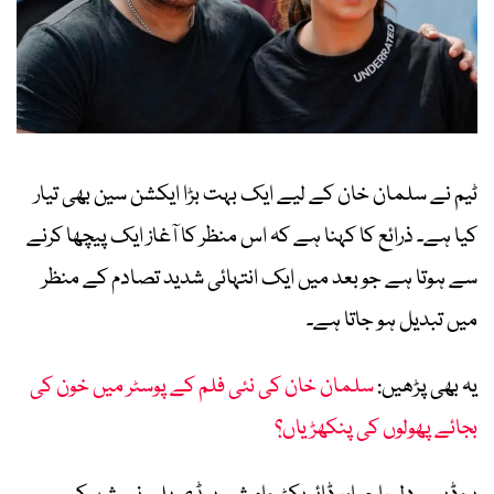
ٹیم نے سلمان خان کے لیے ایک بہت بڑا ایکشن سین بھی تیار
کیا ہے۔ ذرائع کا کہنا ہے کہ اس منظر کا آغاز ایک پیچھا کرنے
سے ہوتا ہے جو بعد میں ایک انتہائی شدید تصادم کے منظر
میں تبدیل ہو جاتا ہے۔
یہ بھی پڑھیں:
سلمان خان کی نئی فلم کے پوسٹر میں خون کی
بجائے پھولوں کی پنکھڑیاں؟