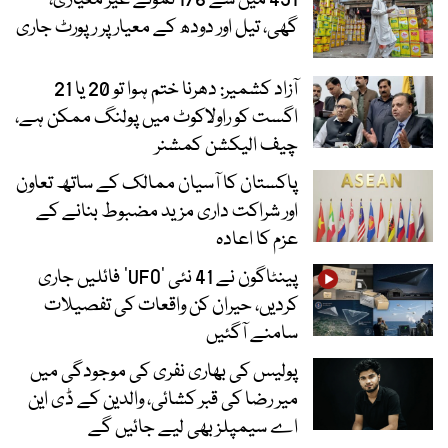
گھی، تیل اور دودھ کے معیار پر رپورٹ جاری
آزاد کشمیر: دھرنا ختم ہوا تو 20 یا 21
اگست کو راولاکوٹ میں پولنگ ممکن ہے،
چیف الیکشن کمشنر
پاکستان کا آسیان ممالک کے ساتھ تعاون
اور شراکت داری مزید مضبوط بنانے کے
عزم کا اعادہ
پینٹاگون نے 41 نئی ’UFO‘ فائلیں جاری
کردیں، حیران کن واقعات کی تفصیلات
سامنے آگئیں
پولیس کی بھاری نفری کی موجودگی میں
میر رضا کی قبر کشائی، والدین کے ڈی این
اے سیمپلز بھی لیے جائیں گے