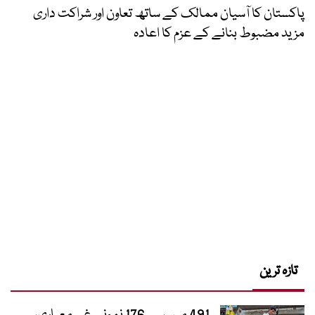
پاکستان کا آسیان ممالک کے ساتھ تعاون اور شراکت داری
مزید مضبوط بنانے کے عزم کا اعادہ
تازہ ترین
491 میں سے 176 نمونے غیر معیاری،