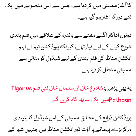
کا آغاز ممبئی میں کر دیا ہے، جس سے اس منصوبے میں ایک
نئے دور کا آغاز ہو گیا ہے۔
دونوں اداکار اگلے ہفتے سے باندرہ کے علاقے میں فلم بندی
شروع کرنے کے لیے تیار تھے، کیونکہ پروڈکشن ٹیم نے اہم
ایکشن مناظر کی فلم بندی کے لیے شیڈول کو منالی سے
ممبئی منتقل کر دیا ہے۔
یہ بھی پڑھیں:
شاہ رخ خان اور سلمان خان نئی فلم Tiger vs
Pathaanمیں ایک ساتھ کام کریں گے
پروڈکشن ذرائع کے مطابق ممبئی کے اس شیڈول کا بنیادی
مرکز بڑے پیمانے پر آؤٹ ڈور ایکشن مناظر ہیں جنہیں شہر کے