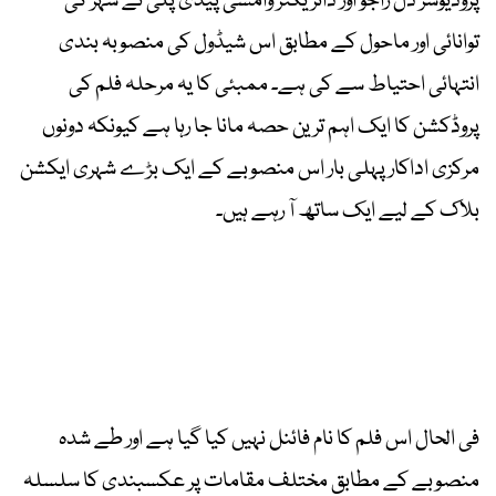
پروڈیوسر دل راجو اور ڈائریکٹر وامشی پیڈی پلی نے شہر کی
توانائی اور ماحول کے مطابق اس شیڈول کی منصوبہ بندی
انتہائی احتیاط سے کی ہے۔ ممبئی کا یہ مرحلہ فلم کی
پروڈکشن کا ایک اہم ترین حصہ مانا جا رہا ہے کیونکہ دونوں
مرکزی اداکار پہلی بار اس منصوبے کے ایک بڑے شہری ایکشن
بلاک کے لیے ایک ساتھ آ رہے ہیں۔
فی الحال اس فلم کا نام فائنل نہیں کیا گیا ہے اور طے شدہ
منصوبے کے مطابق مختلف مقامات پر عکسبندی کا سلسلہ