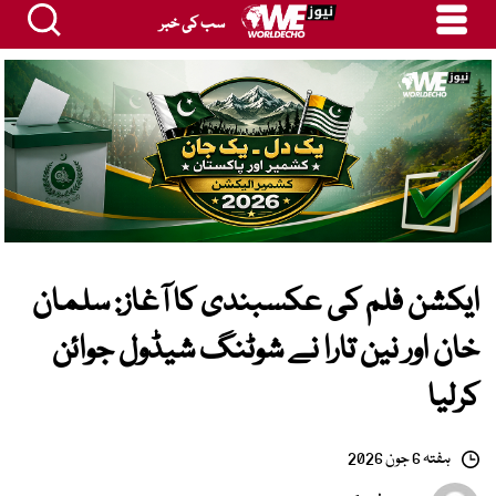
سب کی خبر
ایکشن فلم کی عکسبندی کا آغاز: سلمان
خان اور نین تارا نے شوٹنگ شیڈول جوائن
کرلیا
ہفتہ 6 جون 2026