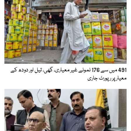
491 میں سے 176 نمونے غیر معیاری، گھی، تیل اور دودھ کے
معیار پر رپورٹ جاری