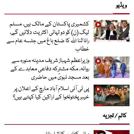
ویڈیو
کشمیری پاکستان کے مالک ہیں، مسلم
لیگ (ن) کو دو تہائی اکثریت دلائیں گے،
رانا ثنا اللہ کا ضلع باغ میں جلسہ عام سے
خطاب
وزیراعظم شہباز شریف مدینہ منورہ سے
روانہ، مکہ مشترکہ دفاعی معاہدے کے
بعد مسجد نبویؐ میں حاضری
پی ٹی آئی اسلام آباد مارچ کے اعلان پر
خیبر پختونخوا کے اراکین کیا کہتے ہیں؟
کالم / تجزیہ