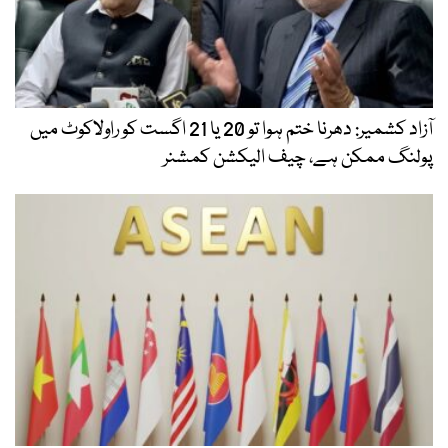
آزاد کشمیر: دھرنا ختم ہوا تو 20 یا 21 اگست کو راولاکوٹ میں
پولنگ ممکن ہے، چیف الیکشن کمشنر