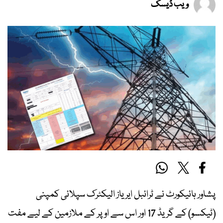
ویب ڈیسک
پشاور ہائیکورٹ نے ٹرائبل ایریاز الیکٹرک سپلائی کمپنی
(ٹیکسو) کے گریڈ 17 اور اس سے اوپر کے ملازمین کے لیے مفت