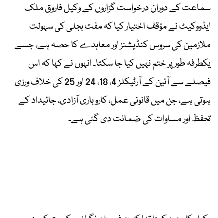
سماعت کے دوران درخواست گزاروں کے وکیل فاروق ملک
ایڈووکیٹ نے مؤقف اختیار کیا کہ مفت بجلی کی سہولت
ملازمین کی سروس کنڈیشنز اور معاہدے کا حصہ ہے، جسے
یکطرفہ طور پر ختم نہیں کیا جا سکتا۔ انہوں نے کہا کہ اس
فیصلے سے آئین کے آرٹیکلز 4، 18، 24 اور 25 کی خلاف ورزی
ہوتی ہے، جن میں قانونی عمل، کاروباری آزادی، جائیداد کے
تحفظ اور مساوات کی ضمانت دی گئی ہے۔