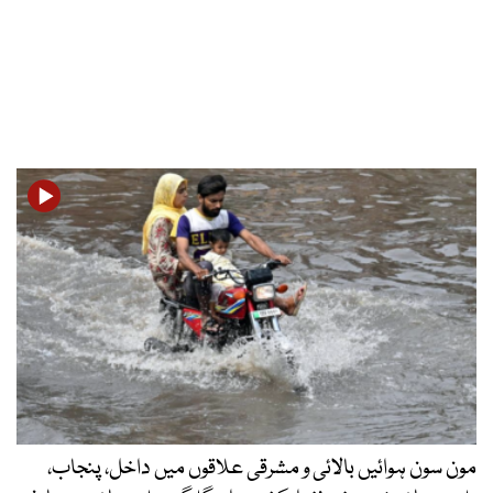
مون سون ہوائیں بالائی و مشرقی علاقوں میں داخل، پنجاب،