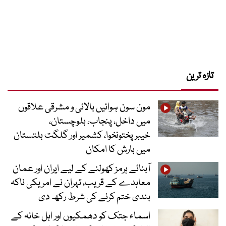
تازہ ترین
مون سون ہوائیں بالائی و مشرقی علاقوں
میں داخل، پنجاب، بلوچستان،
خیبرپختونخوا، کشمیر اور گلگت بلتستان
میں بارش کا امکان
آبنائے ہرمز کھولنے کے لیے ایران اور عمان
معاہدے کے قریب، تہران نے امریکی ناکہ
بندی ختم کرنے کی شرط رکھ دی
اسماء جتک کو دھمکیوں اور اہل خانہ کے