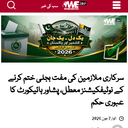
سب کی خبر
سرکاری ملازمین کی مفت بجلی ختم کرنے
کے نوٹیفکیشنز معطل، پشاور ہائیکورٹ کا
عبوری حکم
اتوار 7 جون 2026