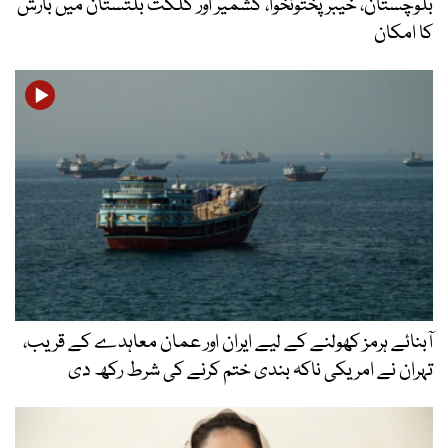
بلوچستان، خیبرپختونخوا، کشمیر اور گلگت بلتستان میں بارش
کا امکان
آبنائے ہرمز کھولنے کے لیے ایران اور عمان معاہدے کے قریب،
تہران نے امریکی ناکہ بندی ختم کرنے کی شرط رکھ دی