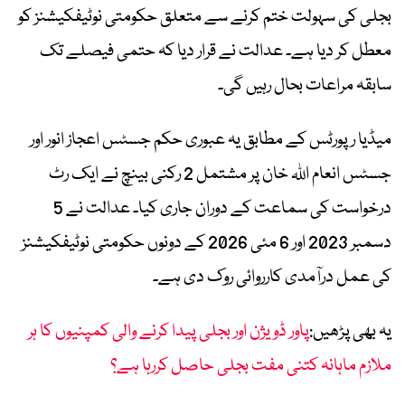
بجلی کی سہولت ختم کرنے سے متعلق حکومتی نوٹیفکیشنز کو
معطل کر دیا ہے۔ عدالت نے قرار دیا کہ حتمی فیصلے تک
سابقہ مراعات بحال رہیں گی۔
میڈیا رپورٹس کے مطابق یہ عبوری حکم جسٹس اعجاز انور اور
جسٹس انعام اللہ خان پر مشتمل 2 رکنی بینچ نے ایک رٹ
درخواست کی سماعت کے دوران جاری کیا۔ عدالت نے 5
دسمبر 2023 اور 6 مئی 2026 کے دونوں حکومتی نوٹیفکیشنز
کی عمل درآمدی کارروائی روک دی ہے۔
یہ بھی پڑھیں:
پاور ڈویژن اور بجلی پیدا کرنے والی کمپنیوں کا ہر
ملازم ماہانہ کتنی مفت بجلی حاصل کررہا ہے؟