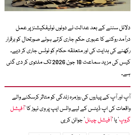
دلائل سننے کے بعد عدالت نے دونوں نوٹیفکیشنز پر عمل
درآمد روکنے کا عبوری حکم جاری کرتے ہوئے صورتحال کو برقرار
رکھنے کی ہدایت کی اور متعلقہ حکام کو نوٹس جاری کر دیے۔
کیس کی مزید سماعت 18 جون 2026 تک ملتوی کر دی گئی
ہے۔
آپ اور آپ کے پیاروں کی روزمرہ زندگی کو متاثر کرسکنے والے
واقعات کی اپ ڈیٹس کے لیے واٹس ایپ پر وی نیوز کا ’
آفیشل
گروپ
‘ یا ’
آفیشل چینل
‘ جوائن کریں