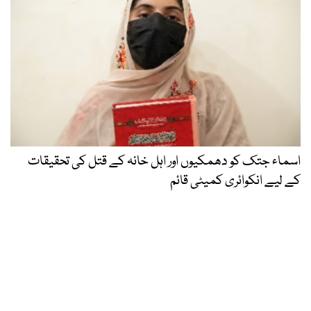
اسماء جتک کو دھمکیوں اور اہل خانہ کے قتل کی تحقیقات
کے لیے انکوائری کمیٹی قائم