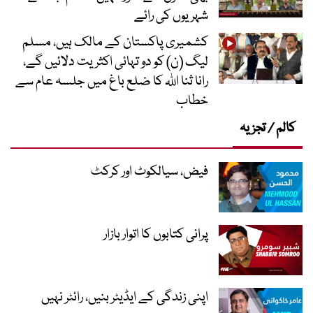
شہریوں کی رائے
کشمیری پاکستان کے مالک ہیں، مسلم
لیگ (ن) کو دو تہائی اکثریت دلائیں گے،
رانا ثنا اللہ کا ضلع باغ میں جلسہ عام سے
خطاب
کالم / تجزیہ
فیض، سیالکوٹ اور کرکٹ
پرانی کتابوں کا اتوار بازار
اپنی زندگی کے ایڈیٹر بنیں، رائٹر نہیں