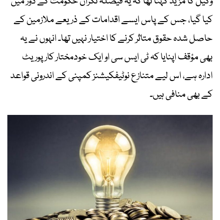
وکیل کا مزید کہنا تھا کہ یہ فیصلہ نگران حکومت کے دور میں
کیا گیا، جس کے پاس ایسے اقدامات کے ذریعے ملازمین کے
حاصل شدہ حقوق متاثر کرنے کا اختیار نہیں تھا۔ انہوں نے یہ
بھی مؤقف اپنایا کہ ٹی ایس سی او ایک خودمختار کارپوریٹ
ادارہ ہے، اس لیے متنازع نوٹیفکیشنز کمپنی کے اندرونی قواعد
کے بھی منافی ہیں۔