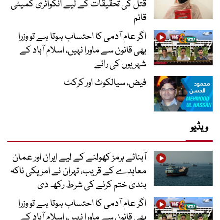
قتل کی تحقیقات کے لیے انکوائری کمیٹی
قائم
اگر عام آدمی کا احتساب ہوتا ہے تو وزرا
بھی قانون سے ماورا نہیں، اسلام آباد کے
شہریوں کی رائے
فیض، سیالکوٹ اور کرکٹ
ویڈیو
آبنائے ہرمز کھولنے کے لیے ایران اور عمان
معاہدے کے قریب، تہران نے امریکی ناکہ
بندی ختم کرنے کی شرط رکھ دی
اگر عام آدمی کا احتساب ہوتا ہے تو وزرا
بھی قانون سے ماورا نہیں، اسلام آباد کے