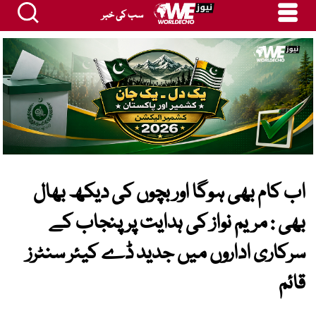
سب کی خبر
اب کام بھی ہوگا اور بچوں کی دیکھ بھال
بھی : مریم نواز کی ہدایت پر پنجاب کے
سرکاری اداروں میں جدید ڈے کیئر سنٹرز
قائم