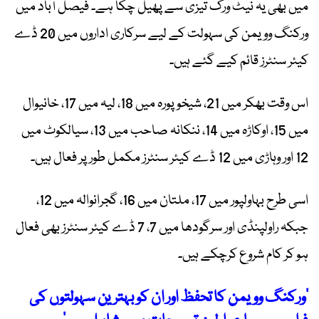
میں بھی یہ نیٹ ورک تیزی سے پھیل چکا ہے۔ فیصل آباد میں
ورکنگ وویمن کی سہولت کے لیے سرکاری اداروں میں 20 ڈے
کیئر سنٹرز قائم کیے گئے ہیں۔
اس وقت بھکر میں 21، شیخوپورہ میں 18، لیہ میں 17، خانیوال
میں 15، اوکاڑہ میں 14، ننکانہ صاحب میں 13، سیالکوٹ میں
12 اور وہاڑی میں 12 ڈے کیئر سنٹرز مکمل طور پر فعال ہیں۔
اسی طرح بہاولپور میں 17، ملتان میں 16، گجرانوالہ میں 12،
جبکہ راولپنڈی اور سرگودھا میں 7، 7 ڈے کیئر سنٹرز بھی فعال
ہو کر کام شروع کرچکے ہیں۔
’ورکنگ وویمن کا تحفظ اور ان کو بہترین سہولتوں کی