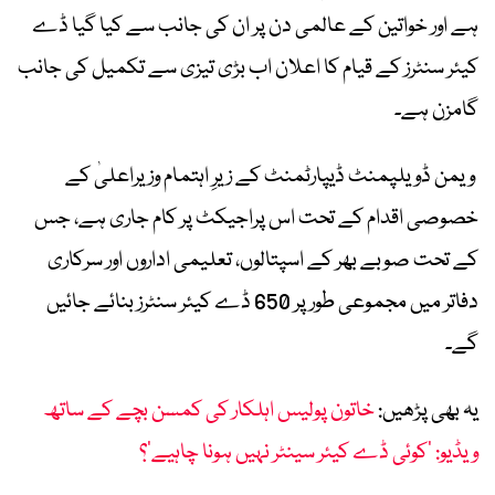
ہے اور خواتین کے عالمی دن پر ان کی جانب سے کیا گیا ڈے
کیئر سنٹرز کے قیام کا اعلان اب بڑی تیزی سے تکمیل کی جانب
گامزن ہے۔
ویمن ڈویلپمنٹ ڈیپارٹمنٹ کے زیرِ اہتمام وزیراعلیٰ کے
خصوصی اقدام کے تحت اس پراجیکٹ پر کام جاری ہے، جس
کے تحت صوبے بھر کے اسپتالوں، تعلیمی اداروں اور سرکاری
دفاتر میں مجموعی طور پر 650 ڈے کیئر سنٹرز بنائے جائیں
گے۔
یہ بھی پڑھیں:
خاتون پولیس اہلکار کی کمسن بچے کے ساتھ
ویڈیو: ’کوئی ڈے کیئر سینٹر نہیں ہونا چاہیے‘؟