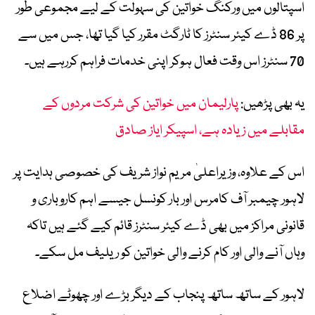
اسپتالوں میں ورکنگ خواتین کی سہولت کے لیے مجموعی طور
پر 86 ڈے کیئر سنٹرز کا ٹارگٹ مقرر کیا گیا تھا، جس میں سے
70 سنٹرز اس وقت فعال ہوکر اپنی خدمات فراہم کررہے ہیں۔
یہ بھی پڑھیں:
پارلیمان میں خواتین کی شرکت مردوں کے
مقابلے میں زیادہ ہے، اسپیکر ایاز صادق
اس کے علاوہ، وزیراعلیٰ مریم نواز شریف کی خصوصی ہدایت پر
لاہور چیمبر آف کامرس اور بار کونسل جیسے اہم کاروباری و
قانونی مراکز میں بھی ڈے کیئر سنٹرز قائم کیے گئے ہیں تاکہ
وہاں آنے والی اور کام کرنے والی خواتین کو ریلیف مل سکے۔
لاہور کے ساتھ ساتھ پنجاب کے دیگر بڑے اور چھوٹے اضلاع