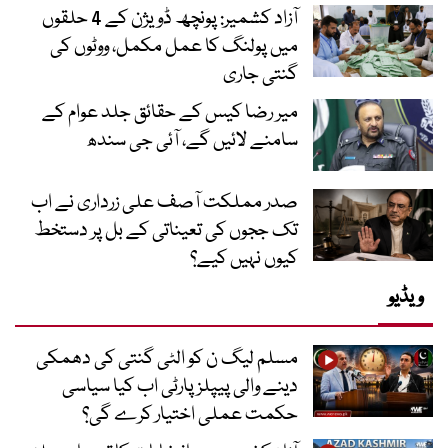
آزاد کشمیر: پونچھ ڈویژن کے 4 حلقوں
میں پولنگ کا عمل مکمل، ووٹوں کی
گنتی جاری
میر رضا کیس کے حقائق جلد عوام کے
سامنے لائیں گے، آئی جی سندھ
صدر مملکت آصف علی زرداری نے اب
تک ججوں کی تعیناتی کے بل پر دستخط
کیوں نہیں کیے؟
ویڈیو
مسلم لیگ ن کو الٹی گنتی کی دھمکی
دینے والی پیپلز پارٹی اب کیا سیاسی
حکمت عملی اختیار کرے گی؟