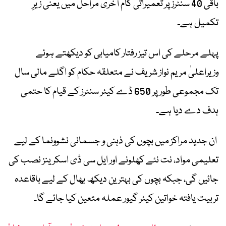
باقی 40 سنٹرز پر تعمیراتی کام آخری مراحل میں یعنی زیرِ
تکمیل ہے۔
پہلے مرحلے کی اس تیز رفتار کامیابی کو دیکھتے ہوئے
وزیراعلیٰ مریم نواز شریف نے متعلقہ حکام کو اگلے مالی سال
تک مجموعی طور پر 650 ڈے کیئر سنٹرز کے قیام کا حتمی
ہدف دے دیا ہے۔
ان جدید مراکز میں بچوں کی ذہنی و جسمانی نشوونما کے لیے
تعلیمی مواد، نت نئے کھلونے اور ایل سی ڈی اسکرینز نصب کی
جائیں گی، جبکہ بچوں کی بہترین دیکھ بھال کے لیے باقاعدہ
تربیت یافتہ خواتین کیئر گیور عملہ متعین کیا جائے گا۔