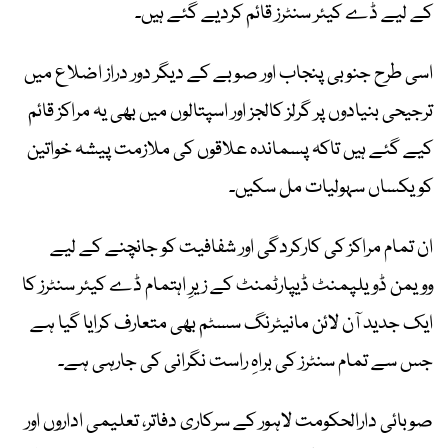
کے لیے ڈے کیئر سنٹرز قائم کردیے گئے ہیں۔
اسی طرح جنوبی پنجاب اور صوبے کے دیگر دور دراز اضلاع میں
ترجیحی بنیادوں پر گرلز کالجز اور اسپتالوں میں بھی یہ مراکز قائم
کیے گئے ہیں تاکہ پسماندہ علاقوں کی ملازمت پیشہ خواتین
کو یکساں سہولیات مل سکیں۔
ان تمام مراکز کی کارکردگی اور شفافیت کو جانچنے کے لیے
وویمن ڈویلپمنٹ ڈیپارٹمنٹ کے زیرِ اہتمام ڈے کیئر سنٹرز کا
ایک جدید آن لائن مانیٹرنگ سسٹم بھی متعارف کرایا گیا ہے
جس سے تمام سنٹرز کی براہِ راست نگرانی کی جارہی ہے۔
صوبائی دارالحکومت لاہور کے سرکاری دفاتر، تعلیمی اداروں اور