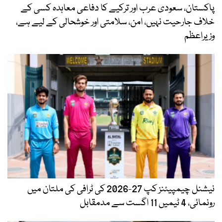
پاکستان، سعودی عرب اور ترکیے کا دفاعی معاہدہ کسی کے
خلاف جارحیت نہیں، امن، سلامتی اور خوشحالی کے لیے ہے،
وزیراعظم
نیشنل چیمپیئنز کپ 27-2026 کی ٹرافی کی ملتان میں
رونمائی، 4 ٹیمیں 11 اگست سے مدمقابل