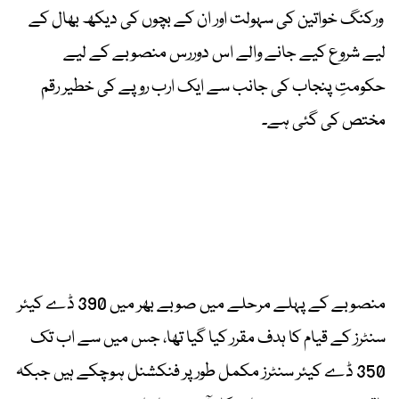
ورکنگ خواتین کی سہولت اور ان کے بچوں کی دیکھ بھال کے
لیے شروع کیے جانے والے اس دوررس منصوبے کے لیے
حکومتِ پنجاب کی جانب سے ایک ارب روپے کی خطیر رقم
مختص کی گئی ہے۔
منصوبے کے پہلے مرحلے میں صوبے بھر میں 390 ڈے کیئر
سنٹرز کے قیام کا ہدف مقرر کیا گیا تھا، جس میں سے اب تک
350 ڈے کیئر سنٹرز مکمل طور پر فنکشنل ہوچکے ہیں جبکہ