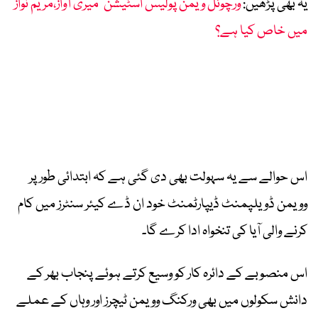
یہ بھی پڑھیں:
ورچوئل ویمن پولیس اسٹیشن ’میری آواز،مریم نواز‘
میں خاص کیا ہے؟
اس حوالے سے یہ سہولت بھی دی گئی ہے کہ ابتدائی طور پر
وویمن ڈویلپمنٹ ڈیپارٹمنٹ خود ان ڈے کیئر سنٹرز میں کام
کرنے والی آیا کی تنخواہ ادا کرے گا۔
اس منصوبے کے دائرہ کار کو وسیع کرتے ہوئے پنجاب بھر کے
دانش سکولوں میں بھی ورکنگ وویمن ٹیچرز اور وہاں کے عملے