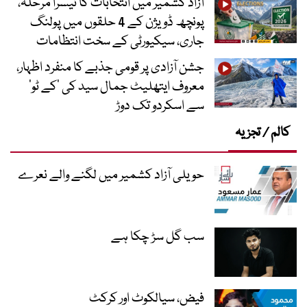
آزاد کشمیر میں انتخابات کا تیسرا مرحلہ،
پونچھ ڈویژن کے 4 حلقوں میں پولنگ
جاری، سیکیورٹی کے سخت انتظامات
جشن آزادی پر قومی جذبے کا منفرد اظہار،
معروف ایتھلیٹ جمال سید کی ’کے ٹو‘
سے اسکردو تک دوڑ
کالم / تجزیہ
حویلی آزاد کشمیر میں لگنے والے نعرے
سب گل سڑ چکا ہے
فیض، سیالکوٹ اور کرکٹ