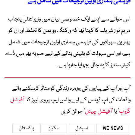
فراہمی ہماری اولین ترجیحات میں شامل ہے‘
اس حوالے سے اپنے ایک خصوصی بیان میں وزیراعلیٰ پنجاب
مریم نواز شریف کا کہنا تھا کہ ورکنگ وویمن کا تحفظ اور ان کو
بہترین سہولتوں کی فراہمی ہماری اولین ترجیحات میں شامل
ہے، اور اسی سہولت کو یقینی بنانے کے لیے صوبہ بھر میں ڈے
کیئر سنٹرز کا یہ جال بچھایا جارہا ہے۔
آپ اور آپ کے پیاروں کی روزمرہ زندگی کو متاثر کرسکنے والے
واقعات کی اپ ڈیٹس کے لیے واٹس ایپ پر وی نیوز کا ’
آفیشل
گروپ
‘ یا ’
آفیشل چینل
‘ جوائن کریں
WE NEWS
اسپتال
اسکولز
پاکستان