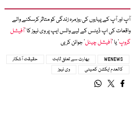
آپ اور آپ کے پیاروں کی روزمرہ زندگی کو متاثر کرسکنے والے
واقعات کی اپ ڈیٹس کے لیے واٹس ایپ پر وی نیوز کا ’
آفیشل
گروپ
‘ یا ’
آفیشل چینل
‘ جوائن کریں
WENEWS
بھارت سے تعلق ثابت
حقیقت آشکار
کالعدم ایکشن کمیٹی
وی نیوز