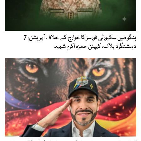
ہنگو میں سکیورٹی فورسز کا خوارج کے خلاف آپریشن، 7
دہشتگرد ہلاک، کیپٹن حمزہ اکرم شہید