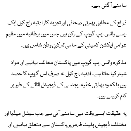
سامنے آگئی ہے۔
ذرائع کے مطابق بھارتی صحافی اور تجزیہ کار ادتیہ راج کول ایک
ایسے واٹس ایپ گروپ کے رکن ہیں جس میں برطانیہ میں مقیم
عوامی ایکشن کمیٹی کے حامی تارکینِ وطن شامل ہیں۔
مذکورہ واٹس ایپ گروپ میں پاکستان مخالف بیانیے اور مواد
شیئر کیا جاتا ہے۔ ادتیہ راج کول نہ صرف اس گروپ کا حصہ
ہیں بلکہ وہ بھارتی خفیہ ایجنسی کے ڈیجیٹل اثاثے کے طور پر
کام کررہے ہیں۔
یہ حقیقت ایسے وقت میں سامنے آئی ہے جب سوشل میڈیا اور
مختلف ڈیجیٹل پلیٹ فارمز پر پاکستان سے متعلق بیانیوں اور