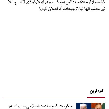
کولمبیا: نو منتخب دائیں بازو کے صدر ابیلارڈو ڈی لا ایسپریلا
نے حلف اٹھا لیا، ترجیحات کا اعلان کردیا
تازہ ترین
حکومت کا جماعت اسلامی سے رابطہ،