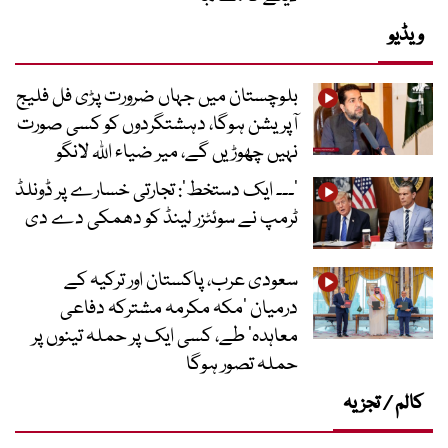
ویڈیو
بلوچستان میں جہاں ضرورت پڑی فل فلیج
آپریشن ہوگا، دہشتگردوں کو کسی صورت
نہیں چھوڑیں گے، میر ضیاء اللہ لانگو
’۔۔۔ ایک دستخط‘: تجارتی خسارے پر ڈونلڈ
ٹرمپ نے سوئٹزر لینڈ کو دھمکی دے دی
سعودی عرب، پاکستان اور ترکیہ کے
درمیان ’مکہ مکرمہ مشترکہ دفاعی
معاہدہ‘ طے، کسی ایک پر حملہ تینوں پر
حملہ تصور ہوگا
کالم / تجزیہ