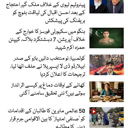
پیٹرولیم لیوی کے خلاف ملک گیر احتجاج
کے بعد احسن اقبال کی لیاقت بلوچ کو
بریفنگ کی پیشکش
ہنگو میں سکیورٹی فورسز کا خوارج کے
خلاف آپریشن، 7 دہشتگرد ہلاک، کیپٹن
حمزہ اکرم شہید
کولمبیا: نو منتخب دائیں بازو کے صدر
ابیلارڈو ڈی لا ایسپریلا نے حلف اٹھا لیا،
ترجیحات کا اعلان کردیا
کھانے کے اوقات دماغ پر کیسے اثر انداز
ہوتے ہیں؟ نئی تحقیق سامنے آگئی
50 عالمی ماہرین کا طالبان کے اقدامات
کو ’صنفی امتیاز‘ کا بین الاقوامی جرم قرار
دینے کا مطالبہ