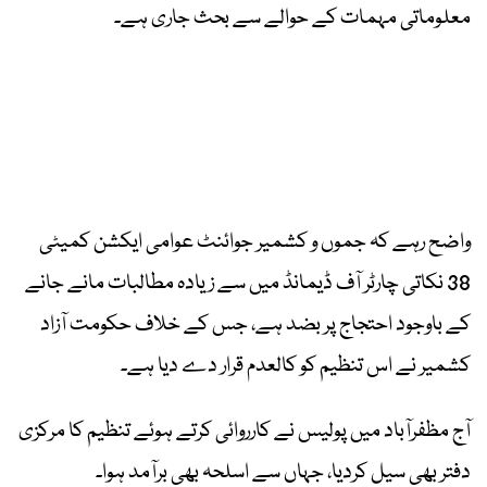
معلوماتی مہمات کے حوالے سے بحث جاری ہے۔
واضح رہے کہ جموں و کشمیر جوائنٹ عوامی ایکشن کمیٹی
38 نکاتی چارٹر آف ڈیمانڈ میں سے زیادہ مطالبات مانے جانے
کے باوجود احتجاج پر بضد ہے، جس کے خلاف حکومت آزاد
کشمیر نے اس تنظیم کو کالعدم قرار دے دیا ہے۔
آج مظفرآباد میں پولیس نے کارروائی کرتے ہوئے تنظیم کا مرکزی
دفتر بھی سیل کردیا، جہاں سے اسلحہ بھی برآمد ہوا۔