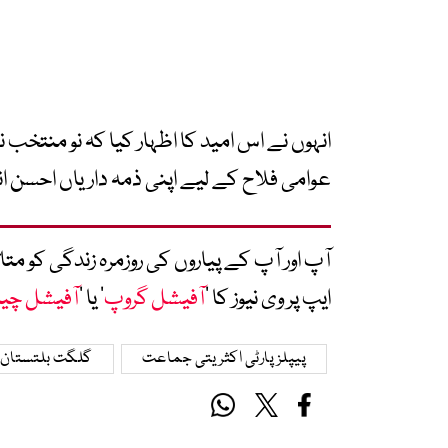
انہوں نے اس امید کا اظہار کیا کہ نو منتخ
عوامی فلاح کے لیے اپنی ذمہ داریاں احسن اند
آپ اور آپ کے پیاروں کی روزمرہ زندگی کو 
ایپ پر وی نیوز کا ’
آفیشل گروپ
‘ یا ’
آفیشل چی
پیپلز پارٹی اکثریتی جماعت
گلگت بلتستان