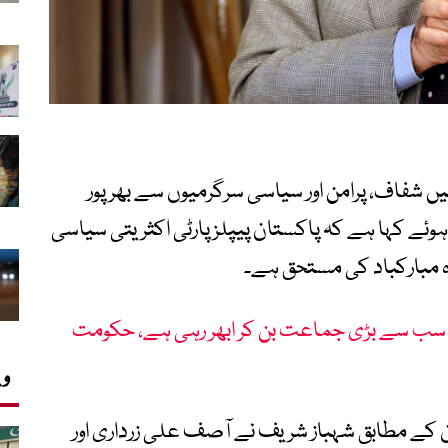
 شفاف، پرامن اور سیاسی سرگرمیوں سے بھرپور
ے ہوئے کہا ہے کہ پاکستان پیپلز پارٹی اکثریتی سیاسی
 مبارکباد کی مستحق ہے۔
ی سب سے بڑی جماعت بن کر ابھر رہی ہے، حکومت
وی
 کے مطابق شہباز شریف نے آصف علی زرداری اور