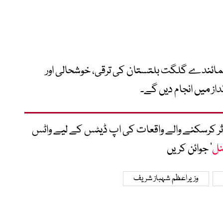
ب نمائندے گلگت بلتستان کی ترقی، خوشحالی اور
از میں انجام دیں گے۔
متاثر کرسکنے والے واقعات کی اپ ڈیٹس کے لیے واٹس
نل
‘ جوائن کریں
وزیراعظم شہباز شریف