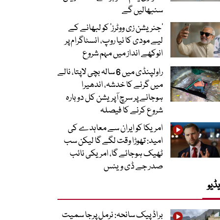
سنبھالیں گے
’جنریشن زی ووٹرز‘ کو لبھانے کے
لیے مودی کا نیا روپ، انسٹاگرام پر
انوکھے انداز میں مہم شروع
راولپنڈی میں 6 سالہ بچی لاپتا، نالے
میں گرنے کا خدشہ، اندھیرا
ہوجانے پر سرچ آپریشن کل دوبارہ
شروع کرنے کا فیصلہ
امریکا کو ایران سے معاہدے کی
امید: تھوڑا وقت لگے گا لیکن سب
ٹھیک ہوجائے گا، امریکی نائب
صدر جے ڈی وینس
ڈیو
براڈ پیک سانحہ: نرمل پرجا سمیت