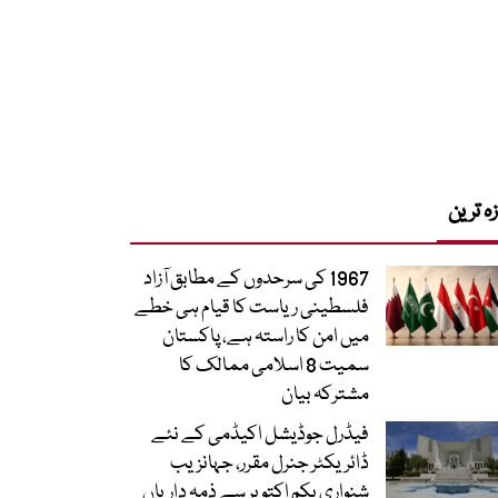
زہ ترین
1967 کی سرحدوں کے مطابق آزاد
فلسطینی ریاست کا قیام ہی خطے
میں امن کا راستہ ہے، پاکستان
سمیت 8 اسلامی ممالک کا
مشترکہ بیان
فیڈرل جوڈیشل اکیڈمی کے نئے
ڈائریکٹر جنرل مقرر، جہانزیب
شنواری یکم اکتوبر سے ذمہ داریاں