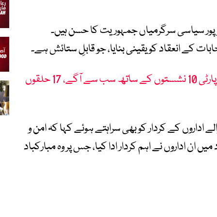
بھرپور سیاسی سرگرمیاں جمہوریت کا حسن ہیں۔
بات کے انعقاد کو یقینی بنایا، جو قابلِ ستائش ہے۔
گلگت بلتستان انتخابات: پیپلز پارٹی 10 نشستوں کے ساتھ سب سے آگے، 17 حلقوں
الے اداروں کے کردار کو بھی سراہتے ہوئے کہا کہ امن و
 میں ان اداروں نے اہم کردار ادا کیا، جس پر وہ مبارکباد