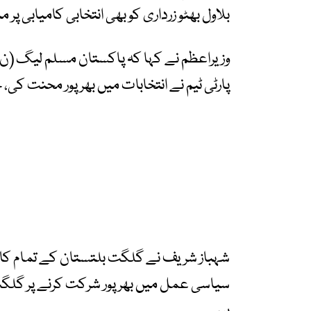
بلاول بھٹو زرداری کو بھی انتخابی کامیابی پر 
وزیراعظم نے کہا کہ پاکستان مسلم لیگ (ن) ک
پارٹی ٹیم نے انتخابات میں بھرپور محنت کی، 
شہباز شریف نے گلگت بلتستان کے تمام کامی
سیاسی عمل میں بھرپور شرکت کرنے پر گ