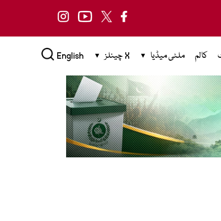
کالم
ملٹی میڈیا
X چینلز
English