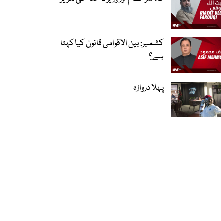
کشمیر: بین الاقوامی قانون کیا کہتا
ہے؟
پہلا دروازہ