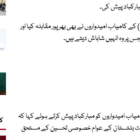
مبارکباد پیش کی۔
ے کامیاب امیدواروں نے بھی بھرپور مقابلہ کیا اور
جس پر وہ انہیں شاباش دیتے ہیں۔
اب امیدواروں کو مبارکباد پیش کرتے ہوئے کہا کہ
کا
لگت بلتستان کے عوام خصوصی تحسین کے مستحق