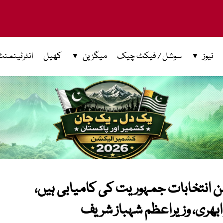
نیوز
سوشل / فیکٹ چیک
میگزین
کھیل
انٹرٹینمنٹ
ن انتخابات جمہوریت کی کامیابی ہیں،
ابھری، وزیراعظم شہباز شریف