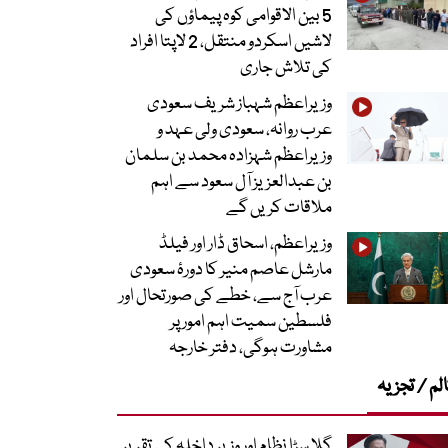
5 بین الاقوامی کوہ پیماؤں کی
لاشیں اسکردو منتقل، 2 لاپتا افراد
کی تلاش جاری
وزیراعظم شہباز شریف سعودی
عرب روانہ، سعودی ولی عہد و
وزیراعظم شہزادہ محمد بن سلمان
بن عبدالعزیز آل سعود سے اہم
ملاقات کریں گے
وزیراعظم، اسحاق ڈار اور فیلڈ
مارشل عاصم منیر کا دورۂ سعودی
عرب آج سے، خطے کی صورتحال اور
فلسطین سمیت اہم امور پر
مشاورت ہوگی، دفتر خارجہ
لم / تجزیہ
گلا سڑا نظام اور وزیر داخلہ کی تقریر