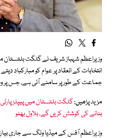
وزیراعظم شہباز شریف نے گلگت بلتستان میں
انتخابات کے انعقاد پر عوام کو مبارکباد دیت
جماعت کے طور پر سامنے آئی ہے، جس پر وہ
مزید پڑھیں:
گلگت بلتستان میں پیپلز پارٹ
بنانے کی کوشش کریں گے، بلاول بھٹو
وزیراعظم آفس کے میڈیا ونگ سے جاری بیان