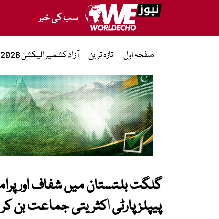
سب کی خبر
صفحہ اول
تازہ ترین
آزاد کشمیر الیکشن 2026
گلگت بلتستان میں شفاف اور پرام
پیپلز پارٹی اکثریتی جماعت بن کر 