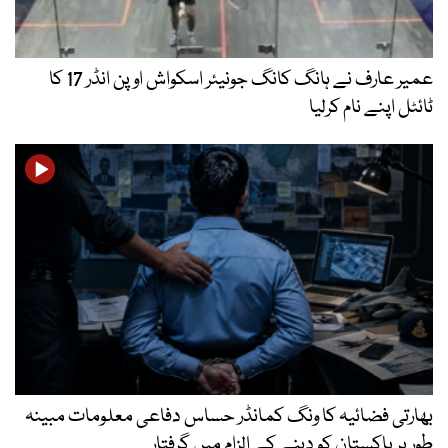
عمیر عارف نے ہانگ کانگ جونیئر اسکواش اوپن انڈر 17 کا
ٹائٹل اپنے نام کرلیا
بھارتی فضائیہ کا ونگ کمانڈر حساس دفاعی معلومات مبینہ
طور پر پاکستان کو دینے کے الزام میں گرفتار