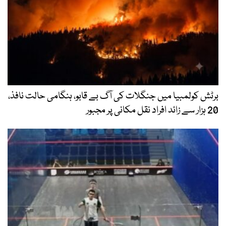
برٹش کولمبیا میں جنگلات کی آگ بے قابو، ہنگامی حالت نافذ،
20 ہزار سے زائد افراد نقل مکانی پر مجبور