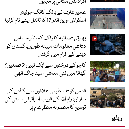
افراد نقل مکانی پر مجبور
عمیر عارف نے ہانگ کانگ جونیئر
اسکواش اوپن انڈر 17 کا ٹائٹل اپنے نام کرلیا
بھارتی فضائیہ کا ونگ کمانڈر حساس
دفاعی معلومات مبینہ طور پر پاکستان کو
دینے کے الزام میں گرفتار
کاجو کے درختوں سے ایک نہیں 2 فصلیں؟
گھانا میں نئی معاشی امید جاگ اٹھی
قدس کو فلسطینی علاقوں سے کاٹنے کی
سازش: رام اللہ کے قریب اسرائیلی بستی کی
توسیع کا منصوبہ منظرِ عام پر
ویڈیو