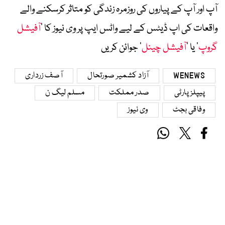
آپ اور آپ کے پیاروں کی روزمرہ زندگی کو متاثر کرسکنے والے
واقعات کی اپ ڈیٹس کے لیے واٹس ایپ پر وی نیوز کا ’
آفیشل
گروپ
‘ یا ’
آفیشل چینل
‘ جوائن کریں
WENEWS
آزاد کشمیر صورتحال
آصف زرداری
پیپلز پارٹی
صدر مملکت
مسلم لیگ ن
وفاقی بجٹ
وی نیوز