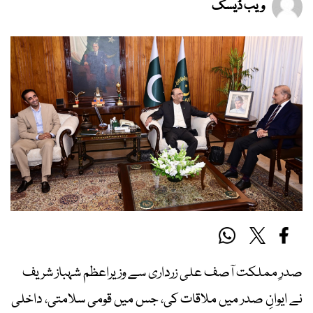
ویب ڈیسک
صدرِ مملکت آصف علی زرداری سے وزیراعظم شہباز شریف
نے ایوانِ صدر میں ملاقات کی، جس میں قومی سلامتی، داخلی