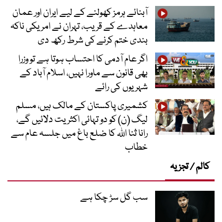
آبنائے ہرمز کھولنے کے لیے ایران اور عمان
معاہدے کے قریب، تہران نے امریکی ناکہ
بندی ختم کرنے کی شرط رکھ دی
اگر عام آدمی کا احتساب ہوتا ہے تو وزرا
بھی قانون سے ماورا نہیں، اسلام آباد کے
شہریوں کی رائے
کشمیری پاکستان کے مالک ہیں، مسلم
لیگ (ن) کو دو تہائی اکثریت دلائیں گے،
رانا ثنا اللہ کا ضلع باغ میں جلسہ عام سے
خطاب
کالم / تجزیہ
سب گل سڑ چکا ہے