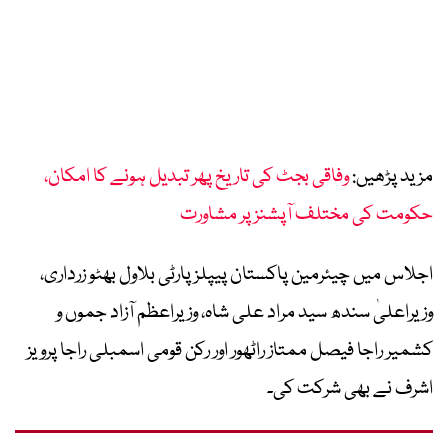
مزید پڑھیں:
وفاقی بجٹ کی تاریخ پھر تبدیل ہونے کا امکان،
حکومت کی مختلف آپشنز پر مشاورت
اجلاس میں چیئرمین پاکستان پیپلز پارٹی بلاول بھٹو زرداری،
وزیراعلیٰ سندھ سید مراد علی شاہ، وزیراعظم آزاد جموں و
کشمیر راجا فیصل ممتاز راٹھور اور رکن قومی اسمبلی راجا پرویز
اشرف نے بھی شرکت کی۔