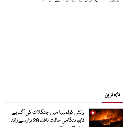
تازہ ترین
برٹش کولمبیا میں جنگلات کی آگ بے
قابو، ہنگامی حالت نافذ، 20 ہزار سے زائد