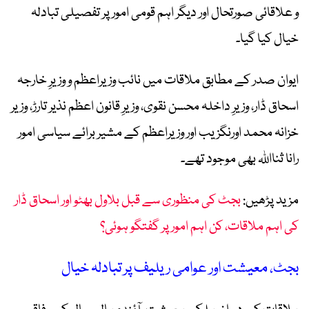
و علاقائی صورتحال اور دیگر اہم قومی امور پر تفصیلی تبادلہ
خیال کیا گیا۔
ایوان صدر کے مطابق ملاقات میں نائب وزیراعظم و وزیرِ خارجہ
اسحاق ڈار، وزیرِ داخلہ محسن نقوی، وزیرِ قانون اعظم نذیر تارڑ، وزیر
خزانہ محمد اورنگزیب اور وزیراعظم کے مشیر برائے سیاسی امور
رانا ثنااللہ بھی موجود تھے۔
مزید پڑھیں:
بجٹ کی منظوری سے قبل بلاول بھٹو اور اسحاق ڈار
کی اہم ملاقات، کن اہم امور پر گفتگو ہوئی؟
بجٹ، معیشت اور عوامی ریلیف پر تبادلہ خیال