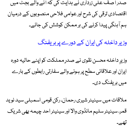
صدر آصف علی زرداری نے ہدایت کی کہ آنے والے بجٹ میں
اقتصادی ترقی کی شرح اور عوامی فلاحی منصوبوں کے درمیان
ہم آہنگی پیدا کرنے کی ہر ممکن کوشش کی جائے۔
وزیر داخلہ کی ایران کے دورے پر بریفنگ
وزیرِ داخلہ محسن نقوی نے صدرِ مملکت کو اپنے حالیہ دورہ
ایران اور علاقائی سطح پر ہونے والے سفارتی رابطوں کے بارے
میں بریفنگ دی۔
ملاقات میں سینیٹر شیری رحمان، رکن قومی اسمبلی سید نوید
قمر، سینیٹر سلیم مانڈوی والا اور سینیٹر احد چیمہ بھی شریک
تھے۔