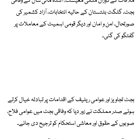
ملاقات کے دوران ملکی معیشت، آئندہ مالی سال کے وفاقی
بجٹ، گلگت بلتستان کے حالیہ انتخابات، آزاد کشمیر کی
صورتحال، امن و امان اور دیگر قومی اہمیت کے معاملات پر
گفتگو کی گئی۔
بجٹ تجاویز اور عوامی ریلیف کے اقدامات پر تبادلہ خیال کرتے
ہوئے صدر مملکت نے زور دیا کہ وفاقی بجٹ میں عوامی فلاح،
صوبوں کے حقوق اور معاشی استحکام کو ترجیح دی جائے۔