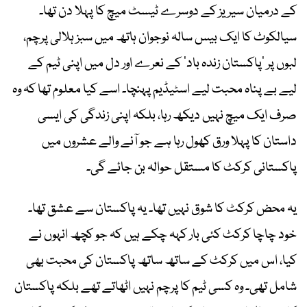
کے درمیان سیریز کے دوسرے ٹیسٹ میچ کا پہلا دن تھا۔
سیالکوٹ کا ایک بیس سالہ نوجوان ہاتھ میں سبز ہلالی پرچم،
لبوں پر ’پاکستان زندہ باد‘ کے نعرے اور دل میں اپنی ٹیم کے
لیے بے پناہ محبت لیے اسٹیڈیم پہنچا۔ اسے کیا معلوم تھا کہ وہ
صرف ایک میچ نہیں دیکھ رہا، بلکہ اپنی زندگی کی ایسی
داستان کا پہلا ورق کھول رہا ہے جو آنے والے عشروں میں
پاکستانی کرکٹ کا مستقل حوالہ بن جائے گی۔
یہ محض کرکٹ کا شوق نہیں تھا۔ یہ پاکستان سے عشق تھا۔
خود چاچا کرکٹ کئی بار کہہ چکے ہیں کہ جو کچھ انہوں نے
کیا، اس میں کرکٹ کے ساتھ ساتھ پاکستان کی محبت بھی
شامل تھی۔ وہ کسی ٹیم کا پرچم نہیں اٹھاتے تھے بلکہ پاکستان