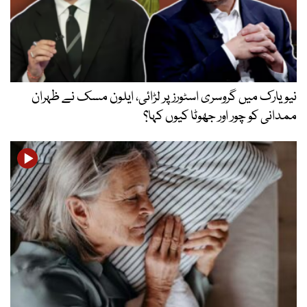
نیویارک میں گروسری اسٹورز پر لڑائی، ایلون مسک نے ظہران
ممدانی کو چور اور جھوٹا کیوں کہا؟