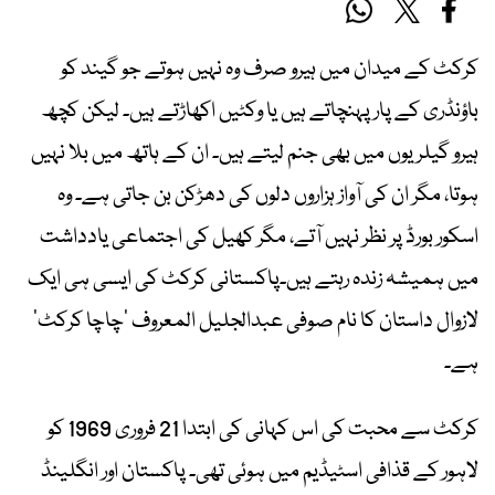
کرکٹ کے میدان میں ہیرو صرف وہ نہیں ہوتے جو گیند کو
باؤنڈری کے پار پہنچاتے ہیں یا وکٹیں اکھاڑتے ہیں۔ لیکن کچھ
ہیرو گیلریوں میں بھی جنم لیتے ہیں۔ ان کے ہاتھ میں بلا نہیں
ہوتا، مگر ان کی آواز ہزاروں دلوں کی دھڑکن بن جاتی ہے۔ وہ
اسکور بورڈ پر نظر نہیں آتے، مگر کھیل کی اجتماعی یادداشت
میں ہمیشہ زندہ رہتے ہیں۔پاکستانی کرکٹ کی ایسی ہی ایک
لازوال داستان کا نام صوفی عبدالجلیل المعروف ’چاچا کرکٹ‘
ہے۔
کرکٹ سے محبت کی اس کہانی کی ابتدا 21 فروری 1969 کو
لاہور کے قذافی اسٹیڈیم میں ہوئی تھی۔ پاکستان اور انگلینڈ