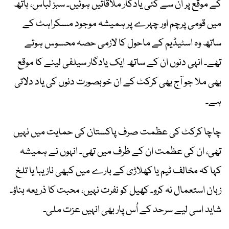
کے موقع پر ان سے کئی یادگار ملاقاتیں ہوئیں۔ سبز لباس، ہاتھ
میں قومی پرچم اور چہرے پر ہمیشہ موجود مسکراہٹ کے
ساتھ وہ اسٹیڈیم کے ماحول کا لازمی حصہ محسوس ہوتے
تھے۔ انہی دنوں ان کے ساتھ ایک یادگار سیلفی لینے کا موقع
بھی ملا جو آج بھی کرکٹ کے ان خوبصورت دنوں کی یاد دلاتی
ہے۔
چاچا کرکٹ کی عظمت صرف پاکستان کی حمایت میں نہیں
تھی، ان کی عظمت ان کے ظرف میں تھی۔ انہوں نے ہمیشہ
کہا کہ مخالف ٹیم یا کھلاڑی کے بارے میں کبھی نازیبا یا تلخ
زبان استعمال نہ کرو۔ کھیل کو نفرت نہیں، محبت کا ذریعہ بناؤ۔
شاید اسی لیے سرحد کے اُس پار بھی انہیں عزت ملی۔