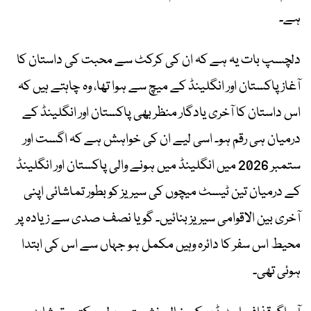
ہے۔
دلچسپ بات یہ ہے کہ ان کی کرکٹ سے محبت کی داستان کا
آغاز پاکستان اور انگلینڈ کے میچ سے ہوا تھا، وہ چاہتے ہیں کہ
اس داستان کا آخری یادگار منظر بھی پاکستان اور انگلینڈ کے
درمیان ہی رقم ہو۔ اسی لیے ان کی خواہش ہے کہ اگست اور
ستمبر 2026 میں انگلینڈ میں ہونے والی پاکستان اور انگلینڈ
کے درمیان تین ٹیسٹ میچوں کی سیریز کو بطور تماشائی اپنی
آخری بین الاقوامی سیریز بنائیں۔ گویا نصف صدی سے زیادہ پر
محیط اس سفر کا دائرہ وہیں مکمل ہو جہاں سے اس کی ابتدا
ہوئی تھی۔