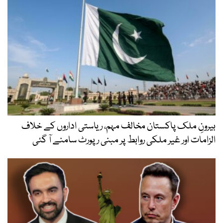
بیرونِ ملک پاکستان مخالف مہم، ریاستی اداروں کے خلاف
الزامات اور غیر ملکی روابط پر مبنی رپورٹ سامنے آ گئی