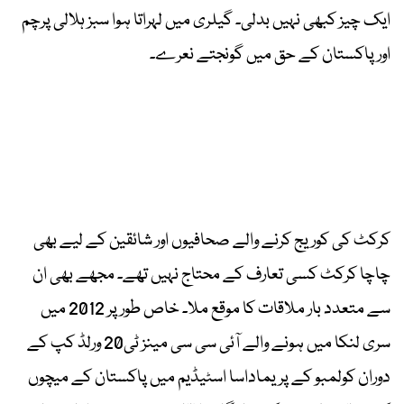
ایک چیز کبھی نہیں بدلی۔ گیلری میں لہراتا ہوا سبز ہلالی پرچم
اور پاکستان کے حق میں گونجتے نعرے۔
کرکٹ کی کوریج کرنے والے صحافیوں اور شائقین کے لیے بھی
چاچا کرکٹ کسی تعارف کے محتاج نہیں تھے۔ مجھے بھی ان
سے متعدد بار ملاقات کا موقع ملا۔ خاص طور پر 2012 میں
سری لنکا میں ہونے والے آئی سی سی مینز ٹی20 ورلڈ کپ کے
دوران کولمبو کے پریماداسا اسٹیڈیم میں پاکستان کے میچوں