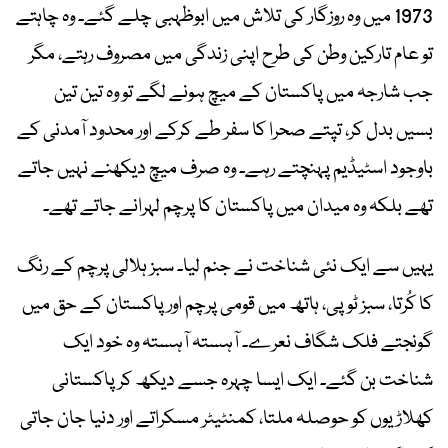
1973 میں وہ روزگار کی تلاش میں ابوظہبی چلے گئے۔ وہ چاہتے
تو عام تارکین وطن کی طرح اپنی زندگی میں مصروف رہتے، مگر
جب شارجہ میں پاکستان کے میچ ہونے لگے تو وہ تین تین
بسیں بدل کر، تپتے صحرا کا سفر طے کرکے اور محدود آمدنی کے
باوجود اسٹیڈیم پہنچتے رہے۔ وہ صرف میچ دیکھنے نہیں جاتے
تھے بلکہ وہ میدان میں پاکستان کا پرچم لہرانے جاتے تھے۔
یہیں سے ایک نئی شناخت نے جنم لیا۔ سبز ہلالی پرچم کے رنگ
کا کُرتا، سبز ٹوپی، ہاتھ میں قومی پرچم اور پاکستان کے حق میں
گونجتے فلک شگاف نعرے۔ آہستہ آہستہ وہ خود ایک
شناخت بن گئے۔ ایک ایسا چہرہ جسے دیکھ کر پاکستانی
کھلاڑیوں کو حوصلہ ملتا، کمنٹیٹر مسکراتے اور دنیا جان جاتی