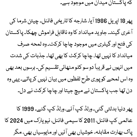
کہ پاکستان میدان میں موجود ہے۔
پھر 18 اپریل 1986 آیا، شارجہ کا تاریخی فائنل۔ چیتن شرما کی
آخری گیند۔ جاوید میانداد کا وہ ناقابلِ فراموش چھکا۔ پاکستان
کی فتح اور گیلری میں موجود چاچا کرکٹ۔ وہ لمحہ صرف
میانداد کا نہیں تھا، چاچا کرکٹ کا بھی تھا۔ جذبات کی شدت
میں انہوں نے قریباً دو سو کلو مٹھائی تقسیم کی۔ برسوں بعد بھی
وہ اس لمحے کو پوری طرح لفظوں میں بیان نہیں کر پاتے۔ یہی وہ
دن تھا جب پاکستان نے میچ جیتا اور چاچا کرکٹ نے دل۔
پھر دنیا بدلتی گئی۔ ورلڈ کپ آئے، ورلڈ کپ گئے۔ 1999 کا
عالمی کپ فائنل، 2011 کا سیمی فائنل، نیویارک میں 2024 کا
پاک بھارت مقابلہ، خوشیاں بھی آئیں اور مایوسیاں بھی، مگر