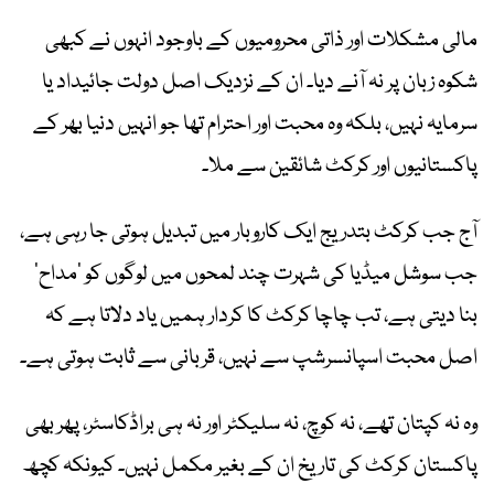
مالی مشکلات اور ذاتی محرومیوں کے باوجود انہوں نے کبھی
شکوہ زبان پر نہ آنے دیا۔ ان کے نزدیک اصل دولت جائیداد یا
سرمایہ نہیں، بلکہ وہ محبت اور احترام تھا جو انہیں دنیا بھر کے
پاکستانیوں اور کرکٹ شائقین سے ملا۔
آج جب کرکٹ بتدریج ایک کاروبار میں تبدیل ہوتی جا رہی ہے،
جب سوشل میڈیا کی شہرت چند لمحوں میں لوگوں کو ’مداح‘
بنا دیتی ہے، تب چاچا کرکٹ کا کردار ہمیں یاد دلاتا ہے کہ
اصل محبت اسپانسرشپ سے نہیں، قربانی سے ثابت ہوتی ہے۔
وہ نہ کپتان تھے، نہ کوچ، نہ سلیکٹر اور نہ ہی براڈکاسٹر، پھر بھی
پاکستان کرکٹ کی تاریخ ان کے بغیر مکمل نہیں۔ کیونکہ کچھ