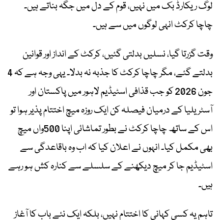
لوگ ریکارڈ بک میں نہیں، قوم کے دل میں جگہ بناتے ہیں۔
چاچا کرکٹ انہی لوگوں میں سے ہیں۔
وقت گزرتا گیا، نسلیں بدلتی گئیں، کرکٹ کے انداز اور قوانین
بدلتے گئے، مگر چاچا کرکٹ کا جذبہ نہ بدلا۔ یہی وجہ ہے کہ 4
جون 2026 کو جب قذافی اسٹیڈیم لاہور میں پاکستان اور
آسٹریلیا کے درمیان فیصلہ کن ایک روزہ میچ اختتام پذیر ہوا تو
اس کے ساتھ چاچا کرکٹ نے بطور تماشائی اپنا 500واں میچ
بھی مکمل کیا۔ انہوں نے اعلان کیا کہ اب وہ باقاعدگی سے
اسٹیڈیم جا کر میچ دیکھنے کے سلسلے سے کنارہ کش ہو رہے
ہیں۔
تاہم یہ کسی کہانی کا اختتام نہیں، بلکہ ایک نئے باب کا آغاز