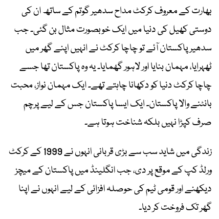
بھارت کے معروف کرکٹ مداح سدھیر گوتم کے ساتھ ان کی
دوستی کھیل کی دنیا میں ایک خوبصورت مثال بن گئی۔ جب
سدھیر پاکستان آئے تو چاچا کرکٹ نے انہیں اپنے گھر میں
ٹھہرایا، مہمان بنایا اور لاہور گھمایا۔ یہ وہ پاکستان تھا جسے
چاچا کرکٹ دنیا کو دکھانا چاہتے تھے۔ ایک مہمان نواز، محبت
بانٹنے والا پاکستان۔ ایک ایسا پاکستان جس کے لیے پرچم
صرف کپڑا نہیں بلکہ شناخت ہوتا ہے۔
زندگی میں شاید سب سے بڑی قربانی انہوں نے 1999 کے کرکٹ
ورلڈ کپ کے موقع پر دی، جب انگلینڈ میں پاکستان کے میچز
دیکھنے اور قومی ٹیم کی حوصلہ افزائی کے لیے انہوں نے اپنا
گھر تک فروخت کر دیا۔