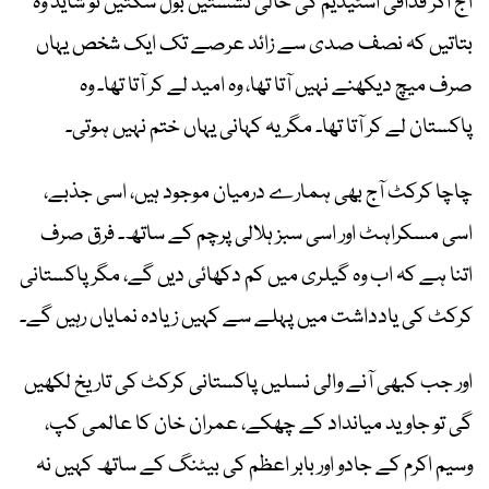
آج اگر قذافی اسٹیڈیم کی خالی نشستیں بول سکتیں تو شاید وہ
بتاتیں کہ نصف صدی سے زائد عرصے تک ایک شخص یہاں
صرف میچ دیکھنے نہیں آتا تھا، وہ امید لے کر آتا تھا۔ وہ
پاکستان لے کر آتا تھا۔ مگر یہ کہانی یہاں ختم نہیں ہوتی۔
چاچا کرکٹ آج بھی ہمارے درمیان موجود ہیں، اسی جذبے،
اسی مسکراہٹ اور اسی سبز ہلالی پرچم کے ساتھ۔ فرق صرف
اتنا ہے کہ اب وہ گیلری میں کم دکھائی دیں گے، مگر پاکستانی
کرکٹ کی یادداشت میں پہلے سے کہیں زیادہ نمایاں رہیں گے۔
اور جب کبھی آنے والی نسلیں پاکستانی کرکٹ کی تاریخ لکھیں
گی تو جاوید میانداد کے چھکے، عمران خان کا عالمی کپ،
وسیم اکرم کے جادو اور بابر اعظم کی بیٹنگ کے ساتھ کہیں نہ