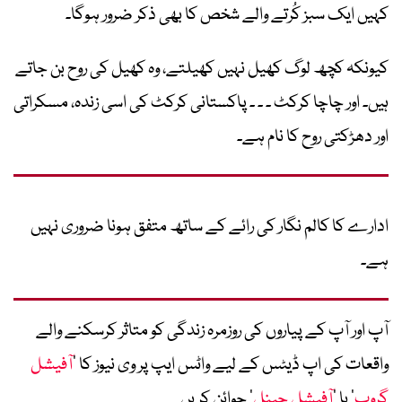
کہیں ایک سبز کُرتے والے شخص کا بھی ذکر ضرور ہوگا۔
کیونکہ کچھ لوگ کھیل نہیں کھیلتے، وہ کھیل کی روح بن جاتے
ہیں۔ اور چاچا کرکٹ ۔ ۔ ۔ پاکستانی کرکٹ کی اسی زندہ، مسکراتی
اور دھڑکتی روح کا نام ہے۔
ادارے کا کالم نگار کی رائے کے ساتھ متفق ہونا ضروری نہیں
ہے۔
آپ اور آپ کے پیاروں کی روزمرہ زندگی کو متاثر کرسکنے والے
واقعات کی اپ ڈیٹس کے لیے واٹس ایپ پر وی نیوز کا ’
آفیشل
گروپ
‘ یا ’
آفیشل چینل
‘ جوائن کریں