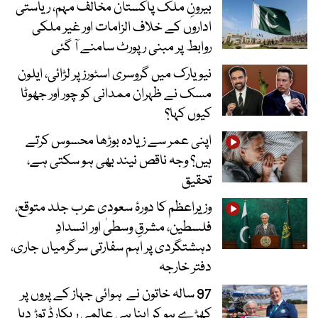
بیرونِ ملک پاکستان مخالف مہم، ریاستی
اداروں کے خلاف الزامات اور غیر ملکی
روابط پر مبنی رپورٹ سامنے آ گئی
نیویارک میں گروسری اسٹورز پر لڑائی، ایلون
مسک نے ظہران ممدانی کو چور اور جھوٹا
کیوں کہا؟
اپنی عمر سے زیادہ بوڑھا محسوس کرتے
ہیں؟ وجہ ناقص نیند بھی ہو سکتی ہے،
تحقیق
وزیراعظم کا دورۂ سعودی عرب جلد متوقع،
فلسطین، مشرقِ وسطیٰ اور انسدادِ
دہشتگردی پر اہم سفارتی سرگرمیاں جاری،
دفتر خارجہ
97 سالہ خاتون نے ہوائی جہاز کے پروں پر
کھڑے ہو کر اپنا ہی عالمی ریکارڈ توڑ دیا