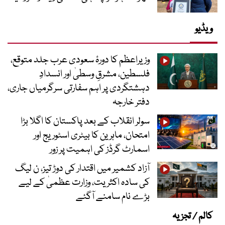
ویڈیو
وزیراعظم کا دورۂ سعودی عرب جلد متوقع،
فلسطین، مشرقِ وسطیٰ اور انسدادِ
دہشتگردی پر اہم سفارتی سرگرمیاں جاری،
دفتر خارجہ
سولر انقلاب کے بعد پاکستان کا اگلا بڑا
امتحان، ماہرین کا بیٹری اسٹوریج اور
اسمارٹ گرڈز کی اہمیت پر زور
آزاد کشمیر میں اقتدار کی دوڑ تیز، ن لیگ
کی سادہ اکثریت، وزارت عظمیٰ کے لیے
بڑے نام سامنے آگئے
کالم / تجزیہ