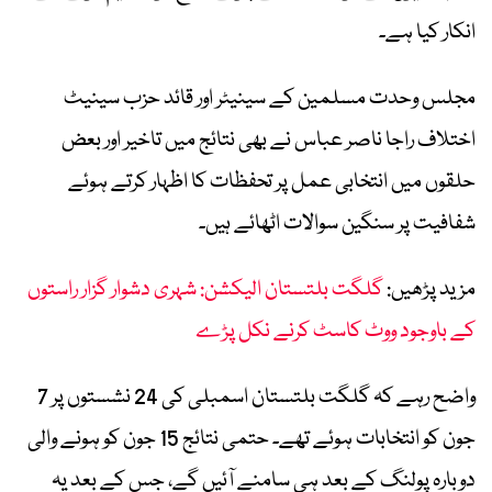
انکار کیا ہے۔
مجلس وحدت مسلمین کے سینیٹر اور قائد حزب سینیٹ
اختلاف راجا ناصر عباس نے بھی نتائج میں تاخیر اور بعض
حلقوں میں انتخابی عمل پر تحفظات کا اظہار کرتے ہوئے
شفافیت پر سنگین سوالات اٹھائے ہیں۔
مزید پڑھیں:
گلگت بلتستان الیکشن: شہری دشوار گزار راستوں
کے باوجود ووٹ کاسٹ کرنے نکل پڑے
واضح رہے کہ گلگت بلتستان اسمبلی کی 24 نشستوں پر 7
جون کو انتخابات ہوئے تھے۔ حتمی نتائج 15 جون کو ہونے والی
دوبارہ پولنگ کے بعد ہی سامنے آئیں گے، جس کے بعد یہ