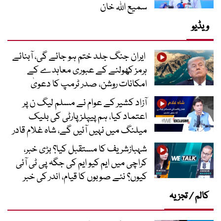
سمیع اللہ خان
ویڈیو
ایران جنگ جلد ختم ہو جائے گی، آبنائے
ہرمز کھولنے کے عبوری معاہدے کے
امکانات روشن، صدر ٹرمپ کا دعویٰ
آزاد کشیر کے عوام نے مسلم لیگ ن پر
اعتماد کیا، ہم پیپلز پارٹی کی بلیک
میلنگ میں نہیں آئیں گے، شاہ غلام قادر
شہبازشریف کا مستقبل کیا؟ بڑی خبر،
کراچی میں ایم کیو ایم کی جگہ پی ٹی آئی
کیوں؟ نئے صوبوں کا قیام، اندر کی خبر
کالم / تجزیہ