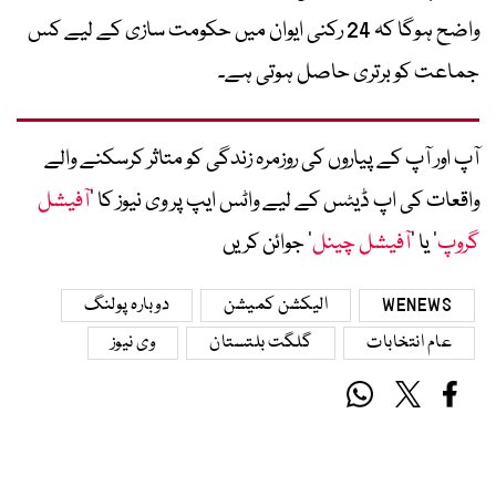
واضح ہوگا کہ 24 رکنی ایوان میں حکومت سازی کے لیے کس
جماعت کو برتری حاصل ہوتی ہے۔
آپ اور آپ کے پیاروں کی روزمرہ زندگی کو متاثر کرسکنے والے
واقعات کی اپ ڈیٹس کے لیے واٹس ایپ پر وی نیوز کا ’
آفیشل
گروپ
‘ یا ’
آفیشل چینل
‘ جوائن کریں
WENEWS
الیکشن کمیشن
دوبارہ پولنگ
عام انتخابات
گلگت بلتستان
وی نیوز