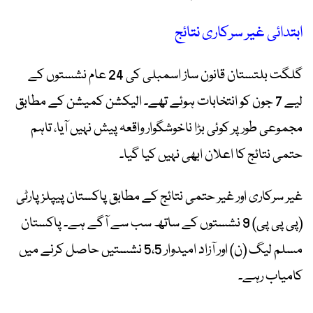
ابتدائی غیر سرکاری نتائج
گلگت بلتستان قانون ساز اسمبلی کی 24 عام نشستوں کے
لیے 7 جون کو انتخابات ہوئے تھے۔ الیکشن کمیشن کے مطابق
مجموعی طور پر کوئی بڑا ناخوشگوار واقعہ پیش نہیں آیا، تاہم
حتمی نتائج کا اعلان ابھی نہیں کیا گیا۔
غیر سرکاری اور غیر حتمی نتائج کے مطابق پاکستان پیپلز پارٹی
(پی پی پی) 9 نشستوں کے ساتھ سب سے آگے ہے۔ پاکستان
مسلم لیگ (ن) اور آزاد امیدوار 5،5 نشستیں حاصل کرنے میں
کامیاب رہے۔