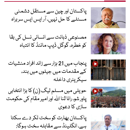
پاکستان اور چین سے مستقل دشمنی
مسئلے کا حل نہیں، آر ایس ایس سربراہ
مصنوعی ذہانت سے انسانی نسل کی بقا
کو خطرہ، گوگل ڈیپ مائنڈ کا انتباہ
پنجاب میں 21 ہزار سے زائد افراد منشیات
کے مقدمات میں جیلوں میں بند،
سیکریٹری داخلہ
حویلی میں مسلم لیگ (ن) کا بڑا انتخابی
پاور شو، رانا ثنا اللہ اور امیر مقام کی حکومت
سازی کا دعویٰ
پاکستان بھارت کو سخت ٹکر دے سکتا
ہے، انگلینڈ سے مقابلہ سخت ہوگا: