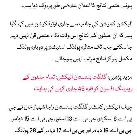
ہوئے حتمی نتائج کا اعلان عارضی طور پر روک دیا ہے۔
الیکشن کمیشن کی جانب سے جاری نوٹیفکیشن میں کہا گیا
ہے کہ ان حلقوں کے نتائج اس وقت تک حتمی قرار نہیں دیے
جا سکتے جب تک متاثرہ پولنگ اسٹیشنز پر دوبارہ ووٹنگ
مکمل ہو کر نتائج مرتب نہیں ہو جاتے۔
مزید پڑھیں:
گلگت بلتستان الیکشن: تمام حلقوں کے
ریٹرننگ افسران کو فارم 45 جاری کرنے کی ہدایت
چیف الیکشن کمشنر گلگت بلتستان راجا شہباز خان نے جی
بی اے 8 اسکردو، جی بی اے 13 استور، جی بی اے 15 دیامر،
جی بی اے 16 دیامر اور جی بی اے 17 دیامر کے 26 پولنگ