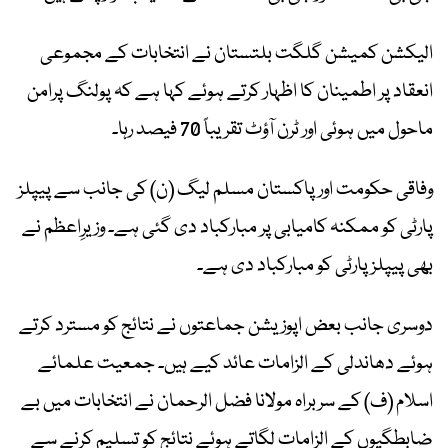
الیکشن کمیشن گلگت بلتستان نے انتخابات کے مجموعی
انعقاد پر اطمینان کا اظہار کرتے ہوئے کہا ہے کہ پولنگ پرامن
ماحول میں ہوئی اور ٹرن آؤٹ تقریباً 70 فیصد رہا۔
وفاقی حکومت اور پاکستان مسلم لیگ (ن) کی جانب سے پیپلز
پارٹی کو ممکنہ کامیابی پر مبارکباد دی گئی ہے۔ وزیرِاعظم نے
بھی پیپلز پارٹی کو مبارکباد دی ہے۔
دوسری جانب بعض اپوزیشن جماعتوں نے نتائج کو مسترد کرتے
ہوئے دھاندلی کے الزامات عائد کیے ہیں۔ جمعیت علمائے
اسلام (ف) کے سربراہ مولانا فضل الرحمان نے انتخابات میں بے
ضابطگیوں کے الزامات لگاتے ہوئے نتائج کو تسلیم کرنے سے