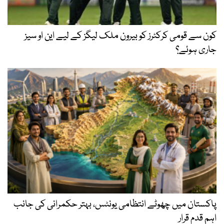
کون سے قومی کرکٹرز کو بیرون ملک لیگز کے لیے این او سیز
جاری ہوئے؟
پاکستان میں چھوٹے انتظامی یونٹس، بہتر حکمرانی کی جانب
اہم قدم قرار