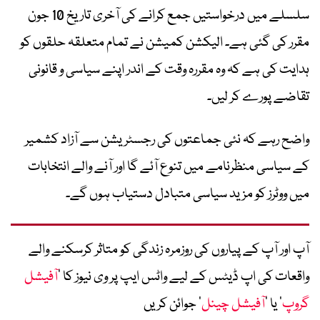
سلسلے میں درخواستیں جمع کرانے کی آخری تاریخ 10 جون
مقرر کی گئی ہے۔ الیکشن کمیشن نے تمام متعلقہ حلقوں کو
ہدایت کی ہے کہ وہ مقررہ وقت کے اندر اپنے سیاسی و قانونی
تقاضے پورے کر لیں۔
واضح رہے کہ نئی جماعتوں کی رجسٹریشن سے آزاد کشمیر
کے سیاسی منظرنامے میں تنوع آئے گا اور آنے والے انتخابات
میں ووٹرز کو مزید سیاسی متبادل دستیاب ہوں گے۔
آپ اور آپ کے پیاروں کی روزمرہ زندگی کو متاثر کرسکنے والے
واقعات کی اپ ڈیٹس کے لیے واٹس ایپ پر وی نیوز کا ’
آفیشل
گروپ
‘ یا ’
آفیشل چینل
‘ جوائن کریں