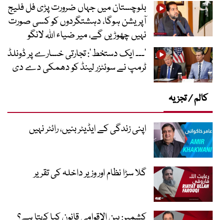
بلوچستان میں جہاں ضرورت پڑی فل فلیج
آپریشن ہوگا، دہشتگردوں کو کسی صورت
نہیں چھوڑیں گے، میر ضیاء اللہ لانگو
’۔۔۔ ایک دستخط‘: تجارتی خسارے پر ڈونلڈ
ٹرمپ نے سوئٹزر لینڈ کو دھمکی دے دی
کالم / تجزیہ
اپنی زندگی کے ایڈیٹر بنیں، رائٹر نہیں
گلا سڑا نظام اور وزیر داخلہ کی تقریر
کشمیر: بین الاقوامی قانون کیا کہتا ہے؟