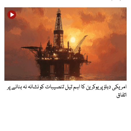
امریکی دباؤ پر یوکرین کا اہم تیل تنصیبات کو نشانہ نہ بنانے پر
اتفاق