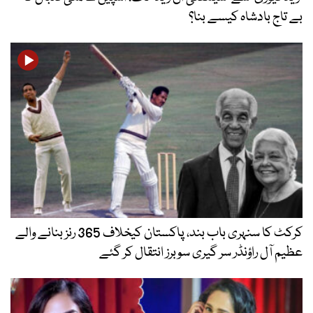
بے تاج بادشاہ کیسے بنا؟
کرکٹ کا سنہری باب بند، پاکستان کیخلاف 365 رنز بنانے والے
عظیم آل راؤنڈر سر گیری سوبرز انتقال کر گئے