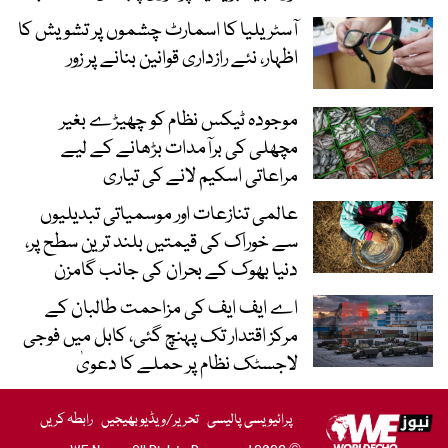
آسٹریلیا کا اسمارٹ چشموں پر تشویش کا
اظہار، نئے رازداری قوانین بنانے پر زور
موجودہ ٹیکس نظام کو چھیڑے بغیر
مچھلی کی برآمدات بڑھانے کے لیے
مراعاتی اسکیم لانے کی تیاری
عالمی تنازعات اور موسمیاتی تبدیلیوں
سے خوراک کی قیمتیں بلند ترین سطح پر،
دنیا بھوک کے بحران کی جانب گامزن
اے ایف ایف کی مزاحمت طالبان کے
مرکز اقتدار تک پہنچ گئی، کابل میں فوجی
لاجسٹک نظام پر حملے کا دعویٰ
پرائیویسی پالیسی
تحریر/ویڈیو بھیجیں
رابطہ کریں