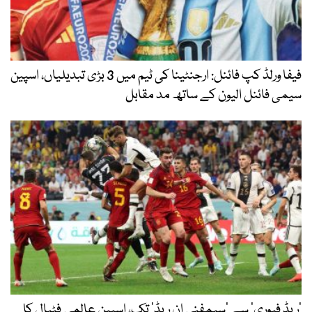
فیفا ورلڈ کپ فائنل: ارجنٹینا کی ٹیم میں 3 بڑی تبدیلیاں، اسپین
سیمی فائنل الیون کے ساتھ مد مقابل
’ریڈ فیوری‘ سے ’سیمفنی ان ریڈ‘ تک، اسپین عالمی فٹبال کا