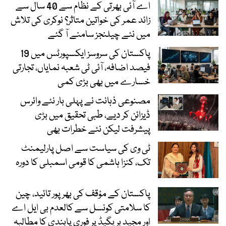
اے آئی بھرتی کے نظام سے 40 سال سے
زائد عمر کی خواتین متاثر؟ نوکری کی تلاش
میں نئے چیلنجز سامنے آ گئے
پاکستان کی سروسز ایکسپورٹس میں 19
فیصد اضافہ، آئی ٹی شعبہ نمایاں، تجارتی
خسارے میں بھی بڑی کمی
مصنوعی ذہانت نے پہلی بار نئے وائرس
ڈیزائن کر دیے، طبی تحقیق میں بڑی
پیشرفت لیکن نئے خطرات بھی
ٹی وی کی سیاست سے اصل پارلیمنٹ
تک، کنزا ہاشمی کا قومی اسمبلی کا دورہ
پاکستان کے مؤقف کی بھرپور تائید، چین
کا سلامتی کونسل سے کالعدم بی ایل اے
اور مجید بریگیڈ پر فوری پابندی کا مطالبہ