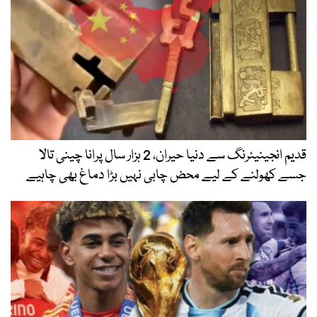
قدیم انجینیئرنگ سے دنیا حیران، 2 ہزار سال پرانا چینی تالا
جسے کھولنے کے لیے محض چابی نہیں بڑا دماغ بھی چاہیے