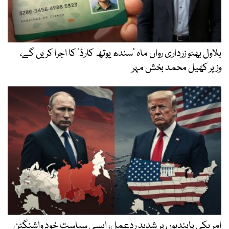
بلاول بھٹو زرداری رواں ماہ ’سندھ یوتھ کارڈ‘ کا اجرا کریں گے،
وزیر کھیل محمد بخش مہر
امریکی پابندیوں پر شدید ردعمل، ایسی سیاست خود واشنگٹن