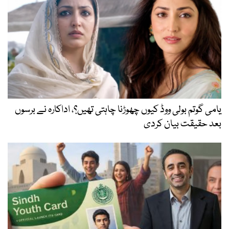
یامی گوتم بولی ووڈ کیوں چھوڑنا چاہتی تھیں؟، اداکارہ نے برسوں
بعد حقیقت بیان کردی