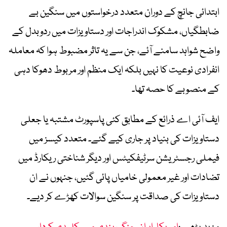
ابتدائی جانچ کے دوران متعدد درخواستوں میں سنگین بے
ضابطگیاں، مشکوک اندراجات اور دستاویزات میں ردوبدل کے
واضح شواہد سامنے آئے، جن سے یہ تاثر مضبوط ہوا کہ معاملہ
انفرادی نوعیت کا نہیں بلکہ ایک منظم اور مربوط دھوکا دہی
کے منصوبے کا حصہ تھا۔
ایف آئی اے ذرائع کے مطابق کئی پاسپورٹ مشتبہ یا جعلی
دستاویزات کی بنیاد پر جاری کیے گئے۔ متعدد کیسز میں
فیملی رجسٹریشن سرٹیفکیٹس اور دیگر شناختی ریکارڈ میں
تضادات اور غیر معمولی خامیاں پائی گئیں، جنہوں نے ان
دستاویزات کی صداقت پر سنگین سوالات کھڑے کر دیے۔