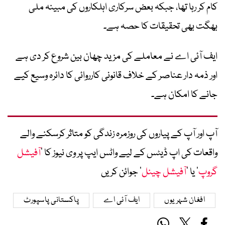
کام کر رہا تھا، جبکہ بعض سرکاری اہلکاروں کی مبینہ ملی
بھگت بھی تحقیقات کا حصہ ہے۔
ایف آئی اے نے معاملے کی مزید چھان بین شروع کر دی ہے
اور ذمہ دار عناصر کے خلاف قانونی کارروائی کا دائرہ وسیع کیے
جانے کا امکان ہے۔
آپ اور آپ کے پیاروں کی روزمرہ زندگی کو متاثر کرسکنے والے
واقعات کی اپ ڈیٹس کے لیے واٹس ایپ پر وی نیوز کا ’
آفیشل
گروپ
‘ یا ’
آفیشل چینل
‘ جوائن کریں
افغان شہریوں
ایف آئی اے
پاکستانی پاسپورٹ