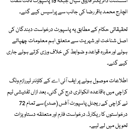
اسسٹنٹ ڈائریکٹر فاروق سیال جبکہ 19 پاسپورٹ نائٹ شفٹ
انچارج محمد باقر رضا کی جانب سے پراسیس کیے گئے۔
تحقیقاتی حکام کے مطابق یہ پاسپورٹ درخواست دہندگان کی
اصل شناخت اور شہریت سے متعلق اہم معلومات چھپاتے
ہوئے اور مقررہ قواعد و ضوابط کی خلاف ورزی کرتے ہوئے جاری
کیے گئے۔
اطلاعات موصول ہونے پر ایف آئی اے کے کاؤنٹر ٹیررازم ونگ
کراچی میں باقاعدہ انکوائری درج کی گئی۔ بعد ازاں تفتیشی ٹیم
نے کراچی کے ریجنل پاسپورٹ آفس (صدر) سے تمام 72
درخواستوں کا ریکارڈ، درخواست فارم اور متعلقہ دستاویزات
تحویل میں لے لیے۔