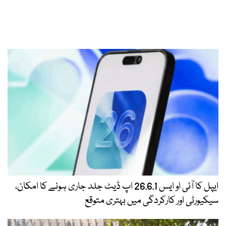
ایپل کا آئی او ایس 26.6.1 اپ ڈیٹ جلد جاری ہونے کا امکان،
سیکیورٹی اور کارکردگی میں بہتری متوقع