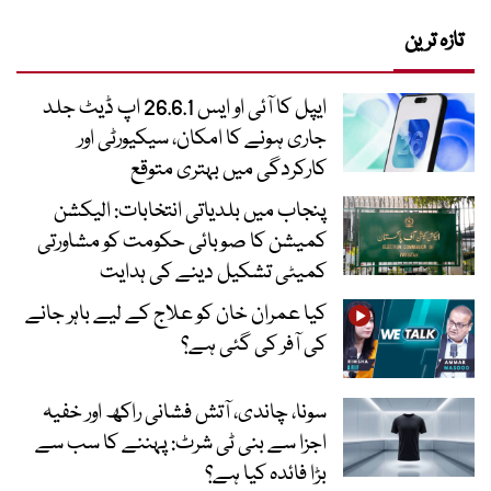
تازہ ترین
ایپل کا آئی او ایس 26.6.1 اپ ڈیٹ جلد
جاری ہونے کا امکان، سیکیورٹی اور
کارکردگی میں بہتری متوقع
پنجاب میں بلدیاتی انتخابات: الیکشن
کمیشن کا صوبائی حکومت کو مشاورتی
کمیٹی تشکیل دینے کی ہدایت
کیا عمران خان کو علاج کے لیے باہر جانے
کی آفر کی گئی ہے؟
سونا، چاندی، آتش فشانی راکھ اور خفیہ
اجزا سے بنی ٹی شرٹ: پہننے کا سب سے
بڑا فائدہ کیا ہے؟