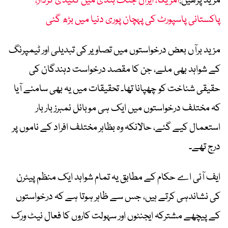
مزید پڑھیں:
امریکا، ایران جنگ بندی میں کلیدی کردار،
پاکستانی پاسپورٹ کی پہچان پوری دنیا میں بڑھ گئی
مزید برآں بعض درخواستوں میں تصاویر کی تبدیلی اور ٹیمپرنگ
کے شواہد بھی ملے، جن کا مقصد درخواست دہندگان کی
حقیقی شناخت کو چھپانا تھا۔ تحقیقات میں یہ بھی سامنے آیا
کہ مختلف درخواستوں میں ایک ہی موبائل نمبرز بار بار
استعمال کیے گئے، حالانکہ وہ بظاہر مختلف افراد کے ناموں پر
درج تھے۔
ایف آئی اے حکام کے مطابق یہ تمام شواہد ایک منظم پیٹرن
کی نشاندہی کرتے ہیں، جس سے ظاہر ہوتا ہے کہ درخواستوں
کے پیچھے مشترکہ ایجنٹوں اور سہولت کاروں کا فعال نیٹ ورک