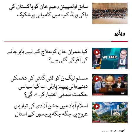
سابق اولمپیئن رحیم خان کو پاکستان کی
ہاکی ورلڈ کپ میں کامیابی پر شکوک
ویڈیو
کیا عمران خان کو علاج کے لیے باہر جانے
کی آفر کی گئی ہے؟
مسلم لیگ ن کو الٹی گنتی کی دھمکی
دینے والی پیپلز پارٹی اب کیا سیاسی
حکمت عملی اختیار کرے گی؟
اسلام آباد میں جشن آزادی کی تیاریاں
عروج پر، جگہ جگہ پرچموں کے اسٹال