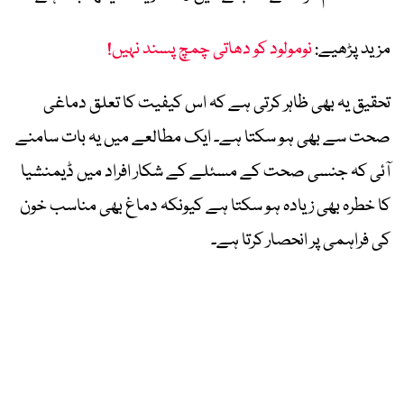
مزید پڑھیے:
نومولود کو دھاتی چمچ پسند نہیں!
تحقیق یہ بھی ظاہر کرتی ہے کہ اس کیفیت کا تعلق دماغی
صحت سے بھی ہو سکتا ہے۔ ایک مطالعے میں یہ بات سامنے
آئی کہ جنسی صحت کے مسئلے کے شکار افراد میں ڈیمنشیا
کا خطرہ بھی زیادہ ہو سکتا ہے کیونکہ دماغ بھی مناسب خون
کی فراہمی پر انحصار کرتا ہے۔