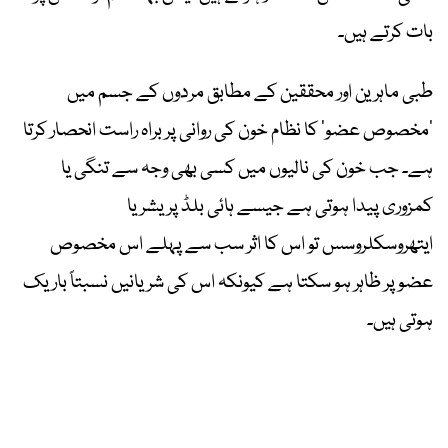
بات کرتے ہیں۔
طبی ماہرین اور محققین کے مطابق مردوں کے جسم میں
’مخصوص عضو‘ کا نظام خون کی روانی پر براہ راست انحصار کرتا
ہے۔ جب خون کی نالیوں میں کسی بھی وجہ سے تنگی یا
کمزوری پیدا ہوتی ہے جیسے ہائی بلڈ پریشر یا
ایتھروسکلروسس تو اس کا اثر سب سے پہلے اس مخصوص
عضو پر ظاہر ہو سکتا ہے کیونکہ اس کی شریانیں نسبتاً باریک
ہوتی ہیں۔