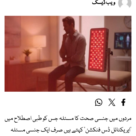
ویب ڈیسک
مردوں میں جنسی صحت کا مسئلہ جس کو طبی اصطلاح میں
’ایریکٹائل ڈس فنکشن‘ کہتے ہیں صرف ایک جنسی مسئلہ