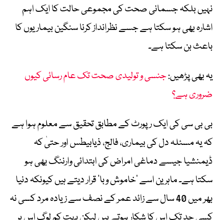
نہیں بلکہ جسمانی صحت کی مجموعی حالت کا ایک اہم
اشارہ بھی ہو سکتا ہے جسے نظرانداز کرنا سنگین بیماریوں کا
باعث بن سکتا ہے۔
یہ بھی پڑھیں:
جنسی و تولیدی صحت تک عام رسائی کیوں
ضروری ہے؟
بی بی سی کی ایک رپورٹ کے مطابق تحقیق سے معلوم ہوا ہے
کہ یہ مسئلہ دل کی بیماری، فالج، ذیابیطس اور حتیٰ کہ
ڈیمنشیا جیسے دماغی امراض کی ابتدائی وارننگ بھی ہو
سکتا ہے۔ ماہرین اسے ’خاموش وبا‘ قرار دیتے ہیں کیونکہ دنیا
بھر میں 40 سال سے زائد عمر کے نصف سے زیادہ مرد کسی نہ
کسی حد تک اس کا شکار ہوتے ہیں لیکن بہت کم لوگ اس پر