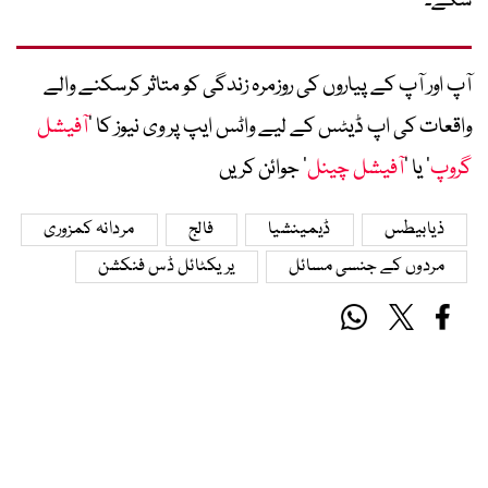
سکے۔
آپ اور آپ کے پیاروں کی روزمرہ زندگی کو متاثر کرسکنے والے
واقعات کی اپ ڈیٹس کے لیے واٹس ایپ پر وی نیوز کا ’
آفیشل
گروپ
‘ یا ’
آفیشل چینل
‘ جوائن کریں
ذیابیطس
ڈیمینشیا
فالج
مردانہ کمزوری
مردوں کے جنسی مسائل
یریکٹائل ڈس فنکشن