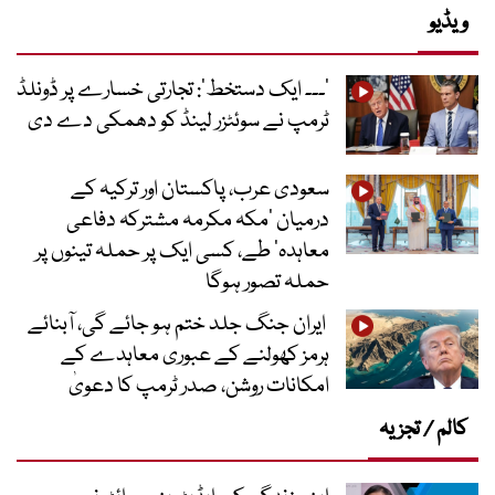
ویڈیو
’۔۔۔ ایک دستخط‘: تجارتی خسارے پر ڈونلڈ
ٹرمپ نے سوئٹزر لینڈ کو دھمکی دے دی
سعودی عرب، پاکستان اور ترکیہ کے
درمیان ’مکہ مکرمہ مشترکہ دفاعی
معاہدہ‘ طے، کسی ایک پر حملہ تینوں پر
حملہ تصور ہوگا
ایران جنگ جلد ختم ہو جائے گی، آبنائے
ہرمز کھولنے کے عبوری معاہدے کے
امکانات روشن، صدر ٹرمپ کا دعویٰ
کالم / تجزیہ