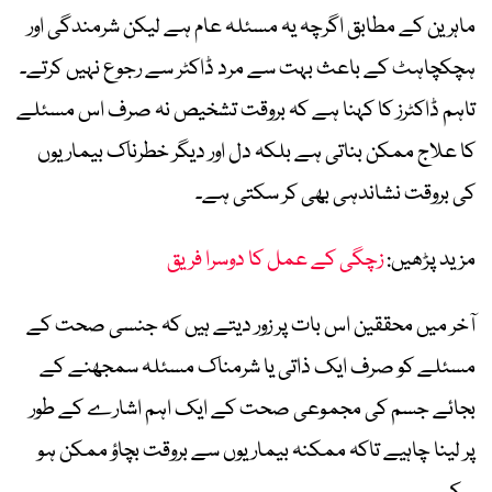
ماہرین کے مطابق اگرچہ یہ مسئلہ عام ہے لیکن شرمندگی اور
ہچکچاہٹ کے باعث بہت سے مرد ڈاکٹر سے رجوع نہیں کرتے۔
تاہم ڈاکٹرز کا کہنا ہے کہ بروقت تشخیص نہ صرف اس مسئلے
کا علاج ممکن بناتی ہے بلکہ دل اور دیگر خطرناک بیماریوں
کی بروقت نشاندہی بھی کر سکتی ہے۔
مزید پڑھیں:
زچگی کے عمل کا دوسرا فریق
آخر میں محققین اس بات پر زور دیتے ہیں کہ جنسی صحت کے
مسئلے کو صرف ایک ذاتی یا شرمناک مسئلہ سمجھنے کے
بجائے جسم کی مجموعی صحت کے ایک اہم اشارے کے طور
پر لینا چاہیے تاکہ ممکنہ بیماریوں سے بروقت بچاؤ ممکن ہو