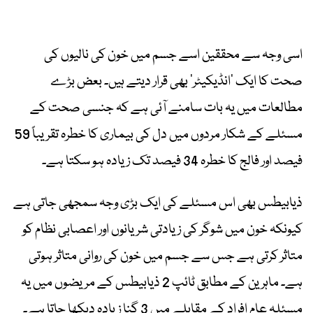
اسی وجہ سے محققین اسے جسم میں خون کی نالیوں کی
صحت کا ایک ’انڈیکیٹر‘ بھی قرار دیتے ہیں۔ بعض بڑے
مطالعات میں یہ بات سامنے آئی ہے کہ جنسی صحت کے
مسئلے کے شکار مردوں میں دل کی بیماری کا خطرہ تقریباً 59
فیصد اور فالج کا خطرہ 34 فیصد تک زیادہ ہو سکتا ہے۔
ذیابیطس بھی اس مسئلے کی ایک بڑی وجہ سمجھی جاتی ہے
کیونکہ خون میں شوگر کی زیادتی شریانوں اور اعصابی نظام کو
متاثر کرتی ہے جس سے جسم میں خون کی روانی متاثر ہوتی
ہے۔ ماہرین کے مطابق ٹائپ 2 ذیابیطس کے مریضوں میں یہ
مسئلہ عام افراد کے مقابلے میں 3 گنا زیادہ دیکھا جاتا ہے۔