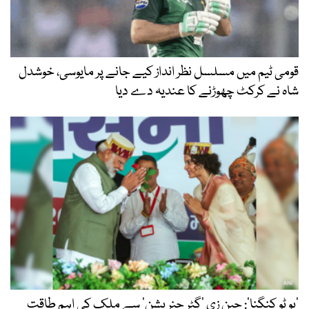
قومی ٹیم میں مسلسل نظر انداز کیے جانے پر مایوسی، خوشدل
شاہ نے کرکٹ چھوڑنے کا عندیہ دے دیا
’یو ٹو کنگنا‘: جین زی ’گٹر جنریشن‘ سے ملک کی اہم طاقت