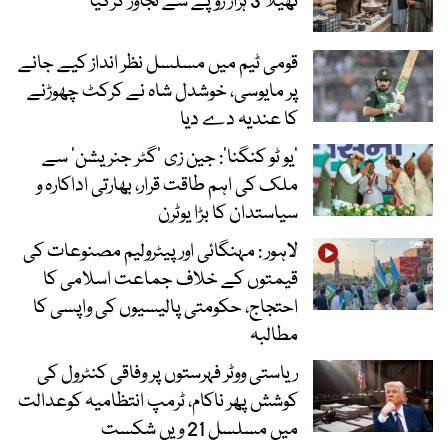
تھیلا 3 ہزار روپے سے تجاوز کرگیا
قومی ٹیم میں مسلسل نظر انداز کیے جانے
پر مایوسی، خوشدل شاہ نے کرکٹ چھوڑنے
کا عندیہ دے دیا
’یو ٹو کنگنا‘: جین زی ’گٹر جنریشن‘ سے
ملک کی اہم طاقت قرار، بھارتی اداکارہ و
سیاستدان کا بڑا یوٹرن
لاہور : مہنگائی اور پیٹرولیم مصنوعات کی
قیمتوں کے خلاف جماعت اسلامی کا
احتجاج، حکومتی پالیسیوں کی واپسی کا
مطالبہ
ریاستی ووٹر فہرستوں پر وفاقی کنٹرول کی
کوشش پھر ناکام، ٹرمپ انتظامیہ کوعدالت
میں مسلسل 21 ویں شکست