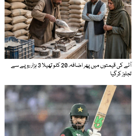
آٹے کی قیمتوں میں پھر اضافہ، 20 کلو تھیلا 3 ہزار روپے سے
تجاوز کرگیا