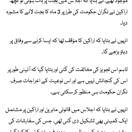
موجود تھے، نے بتایا کہ اجلاس میں بجٹ پر بات ہوئی تو کچھ
اراکین نے نگران حکومت کی طرز پر 3 ماہ کا بجٹ لانے کا مشورہ
دیا۔
انہوں نے بتایا کہ اراکین کا مؤقف تھا کہ ایسا کرنے سے وفاق پر
دباؤ بڑھے گا۔
تاہم اس تجویز کی مخالفت کی گئی اور بتایا گیا کہ آئینی طور پر
اس کی گنجائش نہیں ہے اور اس نوعیت کے اخراجات صرف
نگران حکومت ہی منظور کر سکتی ہے۔
انہوں نے بتایا کہ اجلاس میں قانونی ماہرین اور اراکین پر مشتمل
ایک کمیٹی بھی تشکیل دی گئی تھی، جس کی سفارشات کی