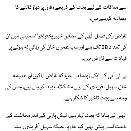
سے ملاقات کے لیے بجٹ کے ذریعے وفاق پر دباؤ ڈالنے کا
مطالبہ کررہے ہیں۔
ناراض رکن فضل الٰہی کے مطابق خیبر پختونخوا اسمبلی میں ان
کی تعداد 38 تک ہے اور سب عمران خان کی رہائی نہ ہونے پر
قیادت سے ناراض ہیں۔
پی ٹی آئی کے ایک رہنما نے بتایا کہ ناراض اراکین اور علیمہ
خان سہیل آفریدی کے لیے مشکلات پیدا کررہے ہیں، جس کی
وجہ سے بجٹ تاخیر کا شکار ہے۔
انہوں نے بتایا کہ بجٹ تیار ہے، لیکن پارٹی کے اندر مخالفت کے
باعث اسے پیش نہیں کیا جا رہا، جبکہ سہیل آفریدی راستہ