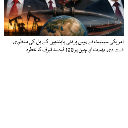
امریکی سینیٹ نے روس پر نئی پابندیوں کے بل کی منظوری
دے دی، بھارت اور چین پر 100 فیصد ٹیرف کا خطرہ