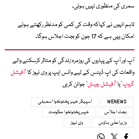
سمری کی منظوری نہیں ہوئی۔
تاہم انہوں نے کہاکہ وقت کی کمی کو مدنظر رکھتے ہوئے
امکان یہی ہے کہ 17 جون کو بجٹ اجلاس ہوگا۔
آپ اور آپ کے پیاروں کی روزمرہ زندگی کو متاثر کرسکنے والے
واقعات کی اپ ڈیٹس کے لیے واٹس ایپ پر وی نیوز کا ’
آفیشل
گروپ
‘ یا ’
آفیشل چینل
‘ جوائن کریں
WENEWS
اسپیکر خیبرپختونخوا اسمبلی
بجٹ اجلاس
خیبرپختونخوا حکومت
وزیراعلٰی ہاؤس
وی نیوز