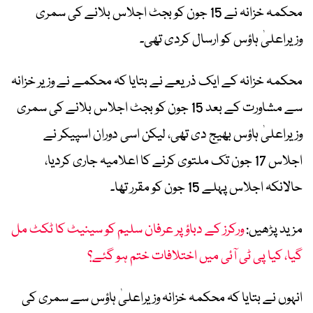
محکمہ خزانہ نے 15 جون کو بجٹ اجلاس بلانے کی سمری
وزیراعلیٰ ہاؤس کو ارسال کردی تھی۔
محکمہ خزانہ کے ایک ذریعے نے بتایا کہ محکمے نے وزیر خزانہ
سے مشاورت کے بعد 15 جون کو بجٹ اجلاس بلانے کی سمری
وزیراعلیٰ ہاؤس بھیج دی تھی، لیکن اسی دوران اسپیکر نے
اجلاس 17 جون تک ملتوی کرنے کا اعلامیہ جاری کردیا،
حالانکہ اجلاس پہلے 15 جون کو مقرر تھا۔
مزید پڑھیں:
ورکرز کے دباؤ پر عرفان سلیم کو سینیٹ کا ٹکٹ مل
گیا، کیا پی ٹی آئی میں اختلافات ختم ہو گئے؟
انہوں نے بتایا کہ محکمہ خزانہ وزیراعلیٰ ہاؤس سے سمری کی