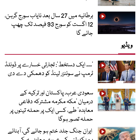
برطانیہ میں 27 سال بعد نایاب سورج گرہن،
12 اگست کو سورج 93 فیصد تک چھپ
جائے گا
ویڈیو
’۔۔۔ ایک دستخط‘: تجارتی خسارے پر ڈونلڈ
ٹرمپ نے سوئٹزر لینڈ کو دھمکی دے دی
سعودی عرب، پاکستان اور ترکیہ کے
درمیان ’مکہ مکرمہ مشترکہ دفاعی
معاہدہ‘ طے، کسی ایک پر حملہ تینوں پر
حملہ تصور ہوگا
ایران جنگ جلد ختم ہو جائے گی، آبنائے
ہرمز کھولنے کے عبوری معاہدے کے