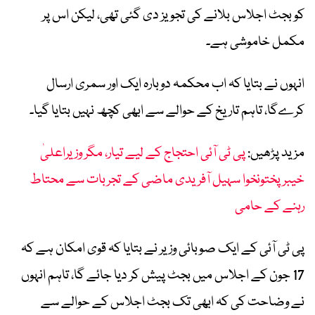
کو بجٹ اجلاس بلانے کی تجویز دی گئی تھی، لیکن اس پر
مکمل خاموشی ہے۔
انہوں نے بتایا کہ اب محکمہ دوبارہ ایک اور سمری ارسال
کرےگا، تاہم تاریخ کے حوالے سے ابھی کچھ نہیں بتایا گیا۔
مزید پڑھیں:
پی ٹی آئی احتجاج کے لیے تیار، مگر وزیراعلیٰ
خیبرپختونخوا سہیل آفریدی ماضی کے تجربات سے محتاط
رہنے کے حامی
پی ٹی آئی کے ایک صوبائی وزیر نے بتایا کہ قوی امکان ہے کہ
17 جون کے اجلاس میں بجٹ پیش کر دیا جائے گا، تاہم انہوں
نے وضاحت کی کہ ابھی تک بجٹ اجلاس کے حوالے سے