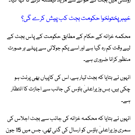
روشنی میں بجٹ کے حوالے سے مزید فیصلہ کرنے کا کہا گیا۔
خیبر پختونخوا حکومت بجٹ کب پیش کرے گی؟
محکمہ خزانہ کے حکام کے مطابق حکومت کے پاس بجٹ کے
لیے وقت کم رہ گیا ہے اور اسے یکم جولائی سے پہلے ہر صورت
منظور کرانا ضروری ہے۔
انہوں نے بتایا کہ بجٹ تیار ہے، اس کی کاپیاں بھی پرنٹ ہو
چکی ہیں، بس وزیراعلیٰ ہاؤس کی جانب سے اجازت کا انتظار
ہے۔
انہوں نے بتایا کہ محکمہ خزانہ کی جانب سے بجٹ اجلاس کی
سمری وزیراعلیٰ ہاؤس کو ارسال کی گئی تھی، جس میں 15 جون