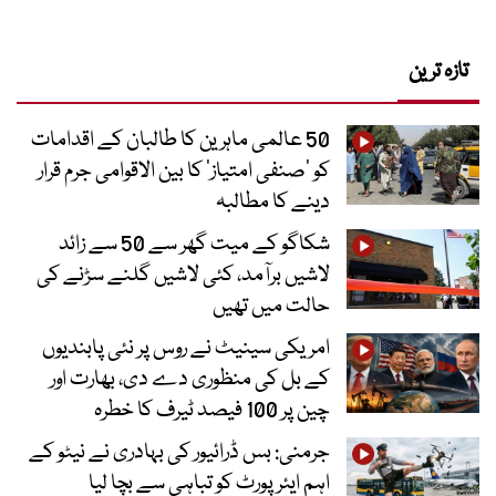
تازہ ترین
50 عالمی ماہرین کا طالبان کے اقدامات
کو ’صنفی امتیاز‘ کا بین الاقوامی جرم قرار
دینے کا مطالبہ
شکاگو کے میت گھر سے 50 سے زائد
لاشیں برآمد، کئی لاشیں گلنے سڑنے کی
حالت میں تھیں
امریکی سینیٹ نے روس پر نئی پابندیوں
کے بل کی منظوری دے دی، بھارت اور
چین پر 100 فیصد ٹیرف کا خطرہ
جرمنی: بس ڈرائیور کی بہادری نے نیٹو کے
اہم ایئرپورٹ کو تباہی سے بچا لیا