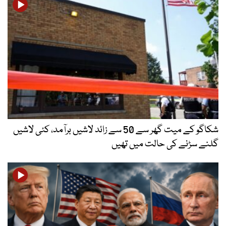
شکاگو کے میت گھر سے 50 سے زائد لاشیں برآمد، کئی لاشیں
گلنے سڑنے کی حالت میں تھیں