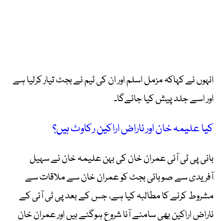
انہوں نے کہاکہ مزمل اسلم اور ان کی ٹیم نے بجٹ تیار کرلیا ہے
اور اسے جلد پیش کیا جائےگا۔
کیا علیمہ خان اور ناراض اراکین رکاوٹ ہیں؟
بانی پی ٹی آئی عمران خان کی بہن علیمہ خان نے سہیل
آفریدی سے صوبائی بجٹ کو عمران خان سے ملاقات سے
مشروط کرنے کا مطالبہ کیا ہے، جس کے بعد پی ٹی آئی کے
ناراض اراکین بھی سامنے آنا شروع ہوگئے ہیں اور عمران خان