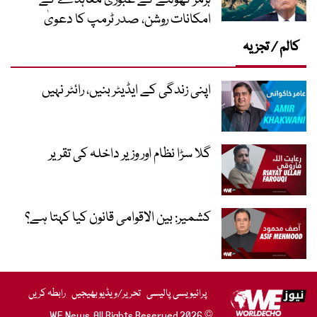
امکانات روشن، صدر ٹرمپ کا دعویٰ
کالم / تجزیہ
اپنی زندگی کے ایڈیٹر بنیں، رائٹر نہیں
گلا سڑا نظام اور وزیر داخلہ کی تقریر
کشمیر: بین الاقوامی قانون کیا کہتا ہے؟
پرائیویسی پالیسی
تحریر/ویڈیو بھیجیں
رابطہ کریں
© 2026 WE News. All Rights Reserved