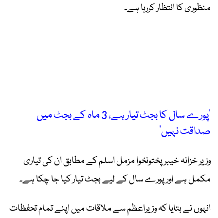
منظوری کا انتظار کررہا ہے۔
’پورے سال کا بجٹ تیار ہے، 3 ماہ کے بجٹ میں
صداقت نہیں‘
وزیر خزانہ خیبر پختونخوا مزمل اسلم کے مطابق ان کی تیاری
مکمل ہے اور پورے سال کے لیے بجٹ تیار کیا جا چکا ہے۔
انہوں نے بتایا کہ وزیراعظم سے ملاقات میں اپنے تمام تحفظات