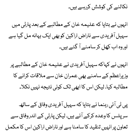
نکالنے کی کوشش کررہے ہیں۔
انہوں نے بتایا کہ علیمہ خان کے مطالبے کے بعد پارٹی میں
سہیل آفریدی سے ناراض اراکین کو بھی ایک بہانہ مل گیا ہے
اور وہ اب کھل کر سامنے آ گئے ہیں۔
انہوں نے کہاکہ سہیل آفریدی نے علیمہ خان کے مطالبے پر
وزیراعظم کے سامنے بھی عمران خان سے ملاقات کرانے کا
مطالبہ کیا، لیکن اس کا ابھی تک کوئی نتیجہ نہیں نکلا۔
پی ٹی آئی رہنما نے بتایا کہ سہیل آفریدی وفاق کے ساتھ
سرپلس کا وعدہ کرکے آئے ہیں، لیکن پارٹی کے اندر وفاق سے
تعاون پر انہیں تنقید کا سامنا ہے اور ناراض اراکین اس کا مکمل