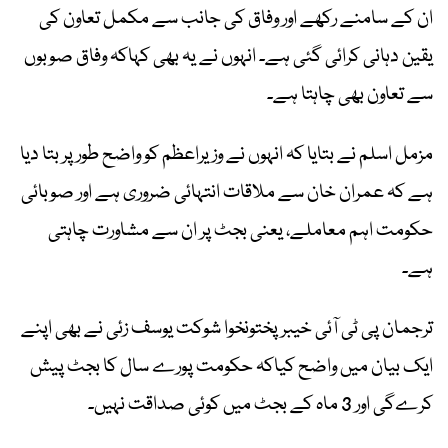
ان کے سامنے رکھے اور وفاق کی جانب سے مکمل تعاون کی
یقین دہانی کرائی گئی ہے۔ انہوں نے یہ بھی کہاکہ وفاق صوبوں
سے تعاون بھی چاہتا ہے۔
مزمل اسلم نے بتایا کہ انہوں نے وزیراعظم کو واضح طور پر بتا دیا
ہے کہ عمران خان سے ملاقات انتہائی ضروری ہے اور صوبائی
حکومت اہم معاملے، یعنی بجٹ پر ان سے مشاورت چاہتی
ہے۔
ترجمان پی ٹی آئی خیبر پختونخوا شوکت یوسف زئی نے بھی اپنے
ایک بیان میں واضح کیاکہ حکومت پورے سال کا بجٹ پیش
کرےگی اور 3 ماہ کے بجٹ میں کوئی صداقت نہیں۔