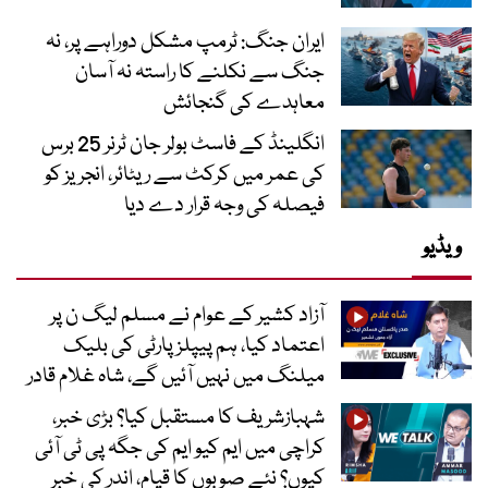
ایران جنگ: ٹرمپ مشکل دوراہے پر، نہ
جنگ سے نکلنے کا راستہ نہ آسان
معاہدے کی گنجائش
انگلینڈ کے فاسٹ بولر جان ٹرنر 25 برس
کی عمر میں کرکٹ سے ریٹائر، انجریز کو
فیصلہ کی وجہ قرار دے دیا
ویڈیو
آزاد کشیر کے عوام نے مسلم لیگ ن پر
اعتماد کیا، ہم پیپلز پارٹی کی بلیک
میلنگ میں نہیں آئیں گے، شاہ غلام قادر
شہبازشریف کا مستقبل کیا؟ بڑی خبر،
کراچی میں ایم کیو ایم کی جگہ پی ٹی آئی
کیوں؟ نئے صوبوں کا قیام، اندر کی خبر