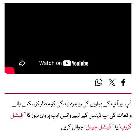
آپ اور آپ کے پیاروں کی روزمرہ زندگی کو متاثر کرسکنے والے
واقعات کی اپ ڈیٹس کے لیے واٹس ایپ پر وی نیوز کا ’
آفیشل
گروپ
‘ یا ’
آفیشل چینل
‘ جوائن کریں