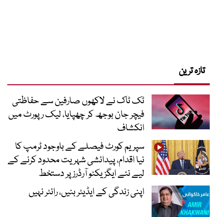
تازہ ترین
ٹک ٹاک نے لاکھوں صارفین سے حفاظتی
فیچر جان بوجھ کر چھپایا، لیک رپورٹ میں
انکشاف
سپریم کورٹ فیصلے کے باوجود ٹرمپ کا
نیا اقدام، پیدائشی شہریت محدود کرنے کے
لیے نئے ایگزیکٹو آرڈرز پر دستخط
اپنی زندگی کے ایڈیٹر بنیں، رائٹر نہیں