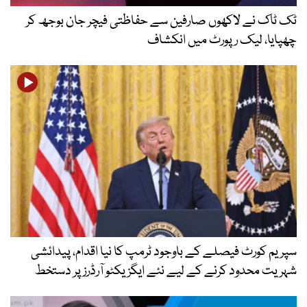
ٹک ٹاک نے لاکھوں صارفین سے حفاظتی فیچر جان بوجھ کر
چھپایا، لیک رپورٹ میں انکشاف
سپریم کورٹ فیصلے کے باوجود ٹرمپ کا نیا اقدام، پیدائشی
شہریت محدود کرنے کے لیے نئے ایگزیکٹو آرڈرز پر دستخط