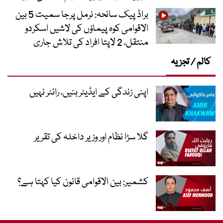
براڈ پیک سانحہ: نرمل پرجا سمیت 5 بین
الاقوامی کوہ پیماؤں کی لاشیں اسکردو
منتقل، 2 لاپتا افراد کی تلاش جاری
کالم / تجزیہ
اپنی زندگی کے ایڈیٹر بنیں، رائٹر نہیں
گلا سڑا نظام اور وزیر داخلہ کی تقریر
کشمیر: بین الاقوامی قانون کیا کہتا ہے؟