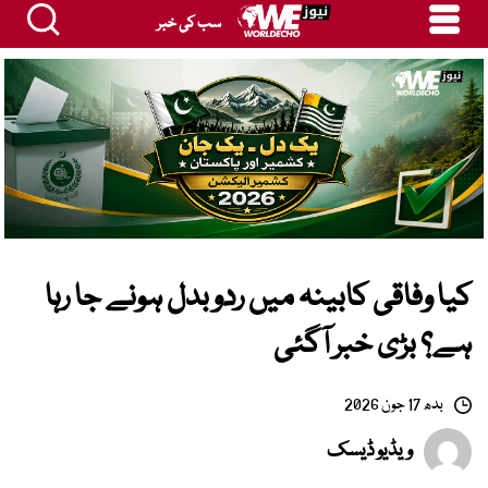
سب کی خبر
کیا وفاقی کابینہ میں ردوبدل ہونے جا رہا
ہے؟ بڑی خبر آگئی
بدھ 17 جون 2026
ویڈیو ڈیسک