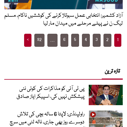
آزاد کشمیر: انتخابی عمل سبوتاژ کرنے کی کوششیں ناکام، مسلم
لیگ ن نے پہلے مرحلے میں میدان مار لیا
Posts
>
92
6
5
4
3
2
1
…
pagination
تازہ ترین
پی ٹی آئی کو مذاکرات کی کوئی نئی
پیشکش نہیں کی، اسپیکر ایاز صادق
راولپنڈی: لاپتا 6 سالہ بچی کی تلاش
دوسرے روز بھی جاری، نالہ لئی میں سرچ