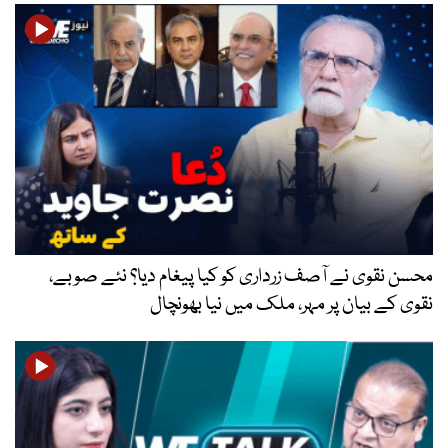
محسن نقوی نے آصف زرداری کو کیا پیغام دیا؟ نئے صوبے،
نقوی کے بیان پر مہر، ملک میں نیا بھونچال