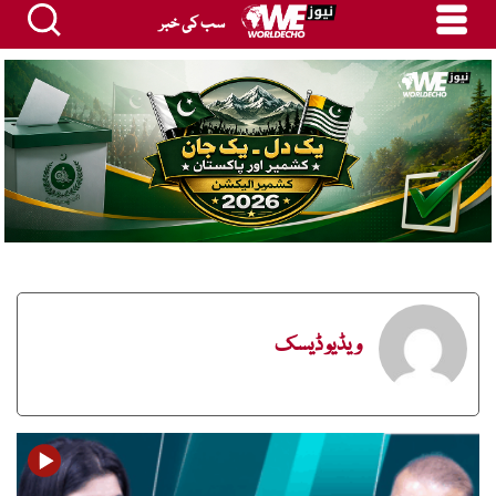
سب کی خبر
ویڈیو ڈیسک