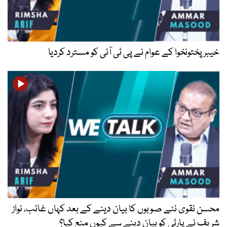
خیبرپختونخوا کے عوام نے پی ٹی آئی کو مسترد کردیا
محسن نقوی نئے صوبوں کا بیان دینے کے بعد کہاں غائب، نواز
شریف نے پارٹی کو بیان دینے سے کیوں منع کیا؟