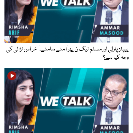
پیپلز پارٹی اور مسلم لیگ ن پھر آمنے سامنے، آخر اس لڑائی کی
وجہ کیا ہے؟