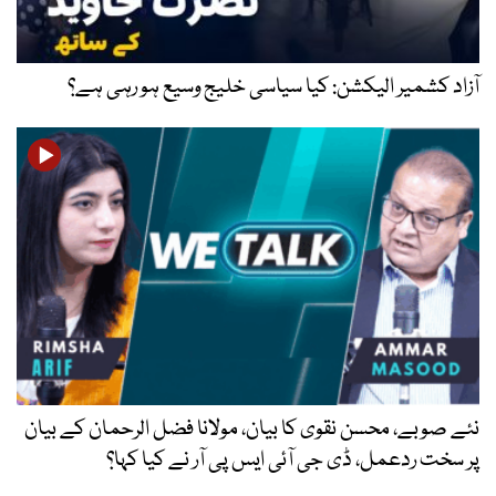
آزاد کشمیر الیکشن: کیا سیاسی خلیج وسیع ہو رہی ہے؟
نئے صوبے، محسن نقوی کا بیان، مولانا فضل الرحمان کے بیان
پر سخت ردعمل، ڈی جی آئی ایس پی آر نے کیا کہا؟