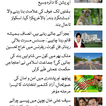
آپریشن کا دائرہ وسیع
ہفتوں تک خوف کی علامت بنا رہنے والا
‘دہشتگرد بندر’ بالآخر پکڑا گیا، اسکولز
تاحال بند
’ججز آتے جاتے رہتے ہیں، انصاف ہمیشہ
قائم رہنا چاہیے‘، جسٹس مسرت ہلالی
ریٹائر، فل کورٹ ریفرنس میں خراجِ تحسین
ملک بھر میں کون سی شاہراہیں بند کی
جائیں گی؟ جماعت اسلامی نے احتجاجی
حکمت عملی طے کرلی
پونچھ اور پلندری میں امن و امان کی
صورتحال، آزاد کشمیر انتخابات کا تیسرا
مرحلہ مؤخر
سیف علی خان بچپن میں پیسے چراتے