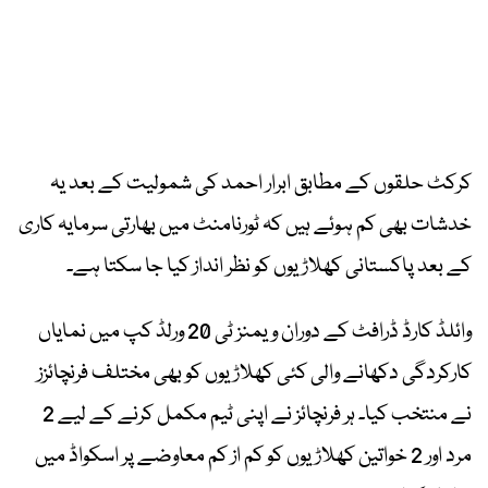
کرکٹ حلقوں کے مطابق ابرار احمد کی شمولیت کے بعد یہ
خدشات بھی کم ہوئے ہیں کہ ٹورنامنٹ میں بھارتی سرمایہ کاری
کے بعد پاکستانی کھلاڑیوں کو نظر انداز کیا جا سکتا ہے۔
وائلڈ کارڈ ڈرافٹ کے دوران ویمنز ٹی 20 ورلڈ کپ میں نمایاں
کارکردگی دکھانے والی کئی کھلاڑیوں کو بھی مختلف فرنچائزز
نے منتخب کیا۔ ہر فرنچائز نے اپنی ٹیم مکمل کرنے کے لیے 2
مرد اور 2 خواتین کھلاڑیوں کو کم از کم معاوضے پر اسکواڈ میں