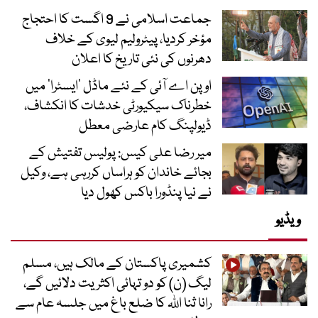
جماعت اسلامی نے 9 اگست کا احتجاج
مؤخر کردیا، پیٹرولیم لیوی کے خلاف
دھرنوں کی نئی تاریخ کا اعلان
اوپن اے آئی کے نئے ماڈل ’ایسٹرا‘ میں
خطرناک سیکیورٹی خدشات کا انکشاف،
ڈیولپنگ کام عارضی معطل
میر رضا علی کیس: پولیس تفتیش کے
بجائے خاندان کو ہراساں کررہی ہے، وکیل
نے نیا پنڈورا باکس کھول دیا
ویڈیو
کشمیری پاکستان کے مالک ہیں، مسلم
لیگ (ن) کو دو تہائی اکثریت دلائیں گے،
رانا ثنا اللہ کا ضلع باغ میں جلسہ عام سے