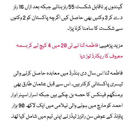
گیندوں پر ناقابل شکست 55 رنز بنائے جبکہ بعد ازاں 16 رنز
دے کر 3 وکٹیں بھی حاصل کیں اگرچہ پاکستان کو 2 وکٹوں
سے شکست کا سامنا کرنا پڑا۔
مزید پڑھیے:
فاطمہ ثنا نے ٹی 20 میں 4 کیچ لے کر بسمہ
معروف کا ریکارڈ توڑ دیا
فاطمہ ثنا اس سال دی ہنڈرڈ میں معاہدہ حاصل کرنے والی
تیسری پاکستانی کرکٹر ہیں۔ اس سے قبل عثمان طارق بھی
برمنگھم فینکس کا حصہ بن چکے ہیں جبکہ اسرار اسپنر ابرار
احمد کو مارچ میں ہونے والی نیلامی میں ایک لاکھ 90 ہزار
پاؤنڈ کے عوض سن رائزرز لیڈز نے اپنی ٹیم میں شامل کیا تھا۔