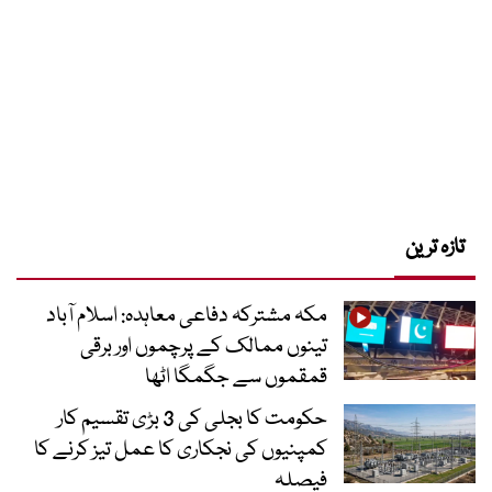
تازہ ترین
مکہ مشترکہ دفاعی معاہدہ: اسلام آباد
تینوں ممالک کے پرچموں اور برقی
قمقموں سے جگمگا اٹھا
حکومت کا بجلی کی 3 بڑی تقسیم کار
کمپنیوں کی نجکاری کا عمل تیز کرنے کا
فیصلہ