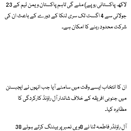
لاکھ پاکستانی روپے) ملے گی تاہم پاکستان ویمن ٹیم کے 23
جولائی سے 4 اگست تک سری لنکا کے دورے کے باعث ان کی
شرکت محدود رہنے کا امکان ہے۔
ان کا انتخاب ایسے وقت میں سامنے آیا جب انہوں نے ایجبسٹن
میں جنوبی افریقہ کے خلاف شاندار آل راؤنڈ کارکردگی کا
مظاہرہ کیا۔
آل راؤنڈر فاطمہ ثنا نے 8ویں نمبر پر بیٹنگ کرتے ہوئے 38