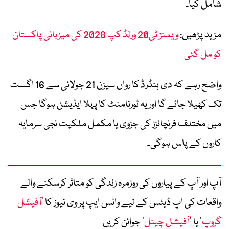
شامل کیا۔
مزید پڑھیں:
ویمنز ٹی20 ورلڈ کپ 2028 کی میزبانی پاکستان
کو مل گئی
واضح رہے کہ دی ہنڈرڈ کا رواں سیزن 21 جولائی سے 16 اگست
تک کھیلا جائے گا اور یہ ٹورنامنٹ کا پہلا ایڈیشن ہوگا جس
میں مختلف فرنچائزز کی جزوی یا مکمل ملکیت نجی سرمایہ
کاروں کے پاس ہوگی۔
آپ اور آپ کے پیاروں کی روزمرہ زندگی کو متاثر کرسکنے والے
واقعات کی اپ ڈیٹس کے لیے واٹس ایپ پر وی نیوز کا ’
آفیشل
گروپ
‘ یا ’
آفیشل چینل
‘ جوائن کریں