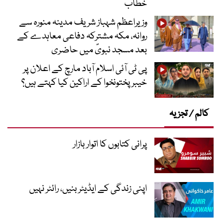
خطاب
وزیراعظم شہباز شریف مدینہ منورہ سے
روانہ، مکہ مشترکہ دفاعی معاہدے کے
بعد مسجد نبویؐ میں حاضری
پی ٹی آئی اسلام آباد مارچ کے اعلان پر
خیبر پختونخوا کے اراکین کیا کہتے ہیں؟
کالم / تجزیہ
پرانی کتابوں کا اتوار بازار
اپنی زندگی کے ایڈیٹر بنیں، رائٹر نہیں