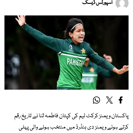
اسپورٹس ڈیسک
پاکستان ویمنز کرکٹ ٹیم کی کپتان فاطمہ ثنا نے تاریخ رقم
کرتے ہوئے ویمنز دی ہنڈرڈ میں منتخب ہونے والی پہلی