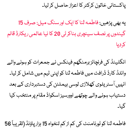
پاکستانی خاتون کرکٹر کا اعزاز حاصل کر لیا۔
یہ بھی پڑھیں:
فاطمہ ثنا کا ایک اور سنگ میل: صرف 15
گیندوں پر نصف سینچری بناکر ٹی 20 کا نیا عالمی ریکارڈ قائم
کردیا
انگلینڈ کی فرنچائز برمنگھم فینکس نے جمعرات کو ہونے والے
وائلڈ کارڈ ڈرافٹ میں فاطمہ ثنا کو اپنی ٹیم میں شامل کر لیا۔
انہیں آسٹریلوی کھلاڑی لوسی ہیملٹن کی دستبرداری کے بعد
دستیاب ہونے والے چوتھے اوورسیز اسکواڈ مقام پر منتخب کیا
گیا۔
فاطمہ ثنا کو ٹورنامنٹ کی کم از کم تنخواہ 15 ہزار پاؤنڈ (تقریباً 56