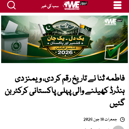
سب کی خبر
فاطمہ ثنا نے تاریخ رقم کر دی، ویمنز دی
ہنڈرڈ کھیلنے والی پہلی پاکستانی کرکٹر بن
گئیں
جمعرات 18 جون 2026