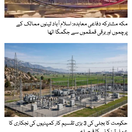
مکہ مشترکہ دفاعی معاہدہ: اسلام آباد تینوں ممالک کے
پرچموں اور برقی قمقموں سے جگمگا اٹھا
حکومت کا بجلی کی 3 بڑی تقسیم کار کمپنیوں کی نجکاری کا
عمل تیز کرنے کا فیصلہ