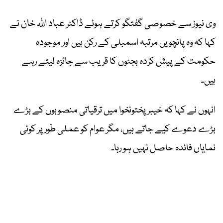
وی نیوز سے خصوصی گفتگو کرتے ہوئے ڈاکٹر عباد اللہ خان نے
کہا کہ وہ پانچویں مرتبہ اسمبلی کے رکن ہیں اور موجودہ
حکومت کے پیش کردہ بجٹوں کا قریب سے جائزہ لیتے رہے
ہیں۔
انہوں نے کہا کہ خیبرپختونخوا میں ترقیاتی منصوبوں کے بڑے
بڑے دعوے کیے جاتے ہیں، مگر عوام کو عملی طور پر کوئی
نمایاں فائدہ حاصل نہیں ہو رہا۔