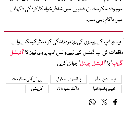
موجودہ حکومت ان شعبوں میں خاطر خواہ کارکردگی دکھانے
میں ناکام رہی ہے۔
آپ اور آپ کے پیاروں کی روزمرہ زندگی کو متاثر کرسکنے والے
واقعات کی اپ ڈیٹس کے لیے واٹس ایپ پر وی نیوز کا ’
آفیشل
گروپ
‘ یا ’
آفیشل چینل
‘ جوائن کریں
اپوزیشن لیڈر
پرائمری اسکول
پی ٹی آئی حکومت
خیبرپختونخوا
ڈاکٹر عباداللہ
کرپشن