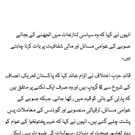
انہوں نے کہا کہ وہ سیاسی تنازعات میں الجھنے کے بجائے
صوبے کے عوامی مسائل اور مالی شفافیت پر بات کرنا چاہتے
ہیں۔
قائدِ حزبِ اختلاف نے الزام عائد کیا کہ پاکستان تحریکِ انصاف
کے شروع سے 6 گروپ ہیں اور وہ صرف ایک نکتے پر متفق ہیں
کہ پارٹی کے بانی کو قید میں رکھا جائے، جبکہ صوبے کے
عوامی مسائل، ترقیاتی منصوبے اور گورننس کے معاملات پسِ
پشت چلے گئے ہیں۔ انہوں نے کہا کہ خیبر پختونخوا کے عوام کو
بہتر تعلیم، صحت اور بنیادی سہولیات کی ضرورت ہے، لیکن