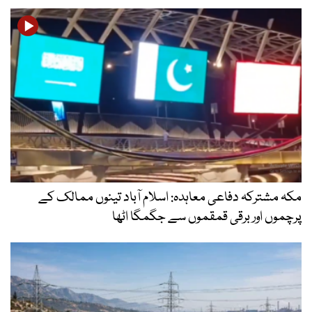
مکہ مشترکہ دفاعی معاہدہ: اسلام آباد تینوں ممالک کے
پرچموں اور برقی قمقموں سے جگمگا اٹھا