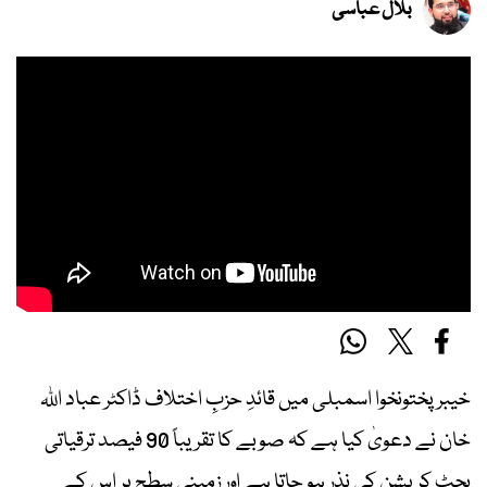
بلال عباسی
خیبر پختونخوا اسمبلی میں قائدِ حزبِ اختلاف ڈاکٹر عباد اللہ
خان نے دعویٰ کیا ہے کہ صوبے کا تقریباً 90 فیصد ترقیاتی
بجٹ کرپشن کی نذر ہو جاتا ہے اور زمینی سطح پر اس کے