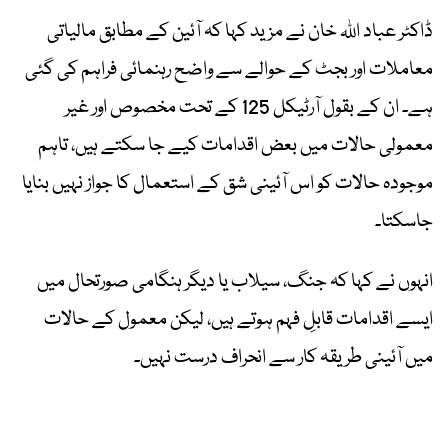
ڈاکٹر عباد اللہ خان نے مزید کہا کہ آئین کے مطابق مالیاتی
معاملات اور بجٹ کے حوالے سے واضح رہنمائی فراہم کی گئی
ہے۔ ان کے بقول آرٹیکل 125 کے تحت مخصوص اور غیر
معمولی حالات میں بعض اقدامات کیے جا سکتے ہیں، تاہم
موجودہ حالات کو اس آئینی شق کے استعمال کا جواز نہیں بنایا
جاسکتا۔
انہوں نے کہا کہ جنگ، سیلاب یا دیگر ہنگامی صورتحال میں
ایسے اقدامات قابلِ فہم ہوتے ہیں، لیکن معمول کے حالات
میں آئینی طریقہ کار سے انحراف درست نہیں۔