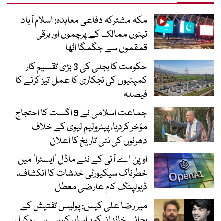
مکہ مشترکہ دفاعی معاہدہ: اسلام آباد
تینوں ممالک کے پرچموں اور برقی
قمقموں سے جگمگا اٹھا
حکومت کا بجلی کی 3 بڑی تقسیم کار
کمپنیوں کی نجکاری کا عمل تیز کرنے کا
فیصلہ
جماعت اسلامی نے 9 اگست کا احتجاج
مؤخر کردیا، پیٹرولیم لیوی کے خلاف
دھرنوں کی نئی تاریخ کا اعلان
اوپن اے آئی کے نئے ماڈل ’ایسٹرا‘ میں
خطرناک سیکیورٹی خدشات کا انکشاف،
ڈیولپنگ کام عارضی معطل
میر رضا علی کیس: پولیس تفتیش کے
بجائے خاندان کو ہراساں کررہی ہے، وکیل