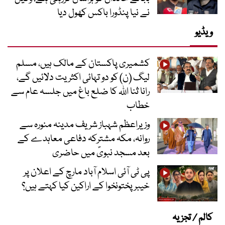
نے نیا پنڈورا باکس کھول دیا
ویڈیو
کشمیری پاکستان کے مالک ہیں، مسلم
لیگ (ن) کو دو تہائی اکثریت دلائیں گے،
رانا ثنا اللہ کا ضلع باغ میں جلسہ عام سے
خطاب
وزیراعظم شہباز شریف مدینہ منورہ سے
روانہ، مکہ مشترکہ دفاعی معاہدے کے
بعد مسجد نبویؐ میں حاضری
پی ٹی آئی اسلام آباد مارچ کے اعلان پر
خیبر پختونخوا کے اراکین کیا کہتے ہیں؟
کالم / تجزیہ