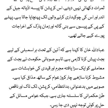
ثمرات دکھائی نہیں دیتے، اس کرپشن کا پیسہ اڈیالہ جیل کے
اندر اور اس کی چوکیداری کرنے والوں تک پہنچایا جاتا ہے۔ پہلے
کے پی کے پیسوں سے بنی گالہ اور زمان پارک کے اخراجات
پورے کیے جاتے تھے۔
عباداللہ خان کا کہنا ہے کہ آئین کے تحت ہر اسمبلی کے لیے
بجٹ پیش کرنا لازمی ہے، تاہم صوبائی حکومت نے بجٹ کے
معاملے کو ایک سزا یافتہ مجرم اور قیدی کی خواہشات سے
مشروط کرنا ساڑھے چار کروڑ عوام کے ساتھ مذاق کیا ہے۔
صوبے میں بدعنوانی، بدانتظامی، کرپشن، ٹک ٹاک اور ناقص
طرزِ حکمرانی کا سلسلہ جاری ہے، جبکہ عوامی مسائل کے
حل پر کوئی توجہ نہیں دی جا رہی۔