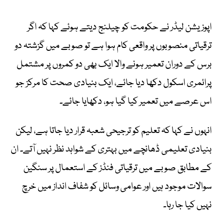
اپوزیشن لیڈر نے حکومت کو چیلنج دیتے ہوئے کہا کہ اگر
ترقیاتی منصوبوں پر واقعی کام ہوا ہے تو صوبے میں گزشتہ دو
برس کے دوران تعمیر ہونے والا ایک بھی دو کمروں پر مشتمل
پرائمری اسکول دکھا دیا جائے، ایک بنیادی صحت کا مرکز جو
اس عرصے میں تعمیر کیا گیا ہو، دکھایا جائے۔
انہوں نے کہا کہ تعلیم کو ترجیحی شعبہ قرار دیا جاتا ہے، لیکن
بنیادی تعلیمی ڈھانچے میں بہتری کے شواہد نظر نہیں آتے۔ ان
کے مطابق صوبے میں ترقیاتی فنڈز کے استعمال پر سنگین
سوالات موجود ہیں اور عوامی وسائل کو شفاف انداز میں خرچ
نہیں کیا جا رہا۔