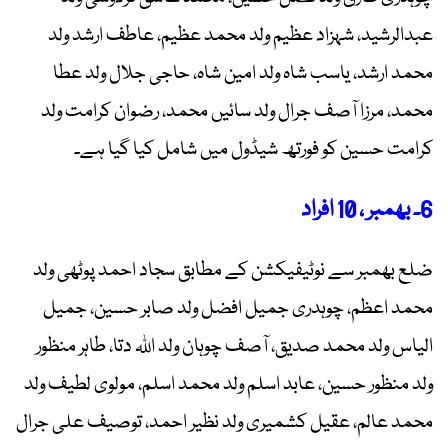
عبدالرشید، شہزاد عظیم ولد محمد عظیم، عاطف ارشد ولد
محمد ارشد، یاسب شاہ ولد امین شاہ، حاجی جلال ولد عطا
محمد، مرزا آصف جرال ولد سائیں محمد، رضوان کرامت ولد
کرامت حسین کو فورتھ شیڈول میں شامل کیا گیا ہے۔
6۔ بھمبر ، 10 افراد
ضلع بھمبر سے نوٹیفیکشن کے مطابق سجاد احمد پوٹھی ولد
محمد اعظم، چوہدری جمیل افضل ولد صابر حسین، جمیل
الیاس ولد محمد صدیق، آصف چوہان ولد اللہ دتا، طاہر منظور
ولد منظور حسین، عابد اسلم ولد محمد اسلم، مولوی لطیف ولد
محمد عالم، عقیل کشمیری ولد نظیر احمد، توصیف علی جرال