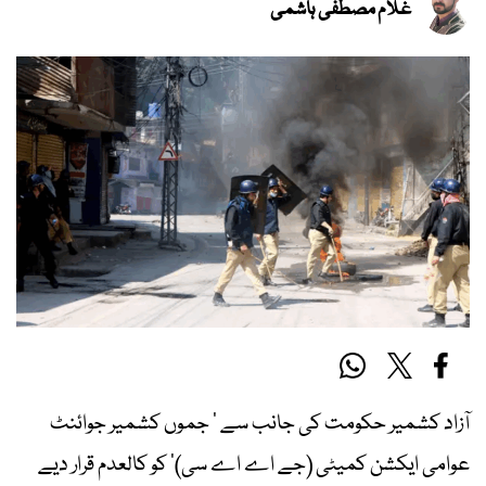
غلام مصطفیٰ ہاشمی
آزاد کشمیر حکومت کی جانب سے ’ جموں کشمیر جوائنٹ
عوامی ایکشن کمیٹی (جے اے اے سی)’ کو کالعدم قرار دیے