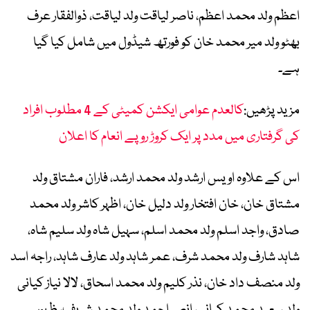
اعظم ولد محمد اعظم، ناصر لیاقت ولد لیاقت، ذوالفقار عرف
بھٹو ولد میر محمد خان کو فورتھ شیڈول میں شامل کیا گیا
ہے۔
مزید پڑھیں:
کالعدم عوامی ایکشن کمیٹی کے 4 مطلوب افراد
کی گرفتاری میں مدد پر ایک کروڑ روپے انعام کا اعلان
اس کے علاوہ اویس ارشد ولد محمد ارشد، فاران مشتاق ولد
مشتاق خان، خان افتخار ولد دلیل خان، اظہر کاشر ولد محمد
صادق، واجد اسلم ولد محمد اسلم، سہیل شاہ ولد سلیم شاہ،
شاہد شارف ولد محمد شرف، عمر شاہد ولد عارف شاہد، راجہ اسد
ولد منصف داد خان، نذر کلیم ولد محمد اسحاق، لالا نیاز کیانی