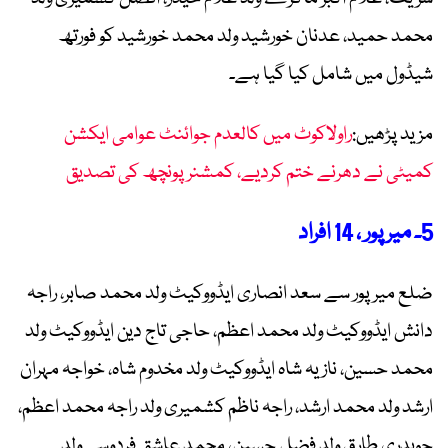
محمد حمید، عدنان خورشید ولد محمد خورشید کو فورتھ
شیڈول میں شامل کیا گیا ہے۔
مزید پڑھیں:
راولاکوٹ میں کالعدم جوائنٹ عوامی ایکشن
کمیٹی نے دھرنے ختم کردیے، کمشنر پونچھ کی تصدیق
5۔ میرپور ، 14 افراد
ضلع میرپور سے سعد انصاری ایڈووکیٹ ولد محمد صابر، راجہ
دانش ایڈووکیٹ ولد محمد اعظم، حاجی تاج دین ایڈووکیٹ ولد
محمد حسین، نازیہ شاہ ایڈووکیٹ ولد مخدوم شاہ، خواجہ مہران
ارشد ولد محمد ارشد، راجہ ناظم کشمیری ولد راجہ محمد اعظم،
چوہدری طارق ولد فضل حسین، محمد عاشق فردوسی ولد