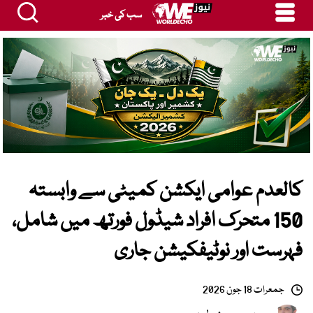
سب کی خبر
کالعدم عوامی ایکشن کمیٹی سے وابستہ
150 متحرک افراد شیڈول فورتھ میں شامل،
فہرست اور نوٹیفکیشن جاری
جمعرات 18 جون 2026