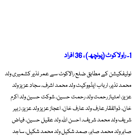
1۔ راولاکوٹ (پونچھ) ، 36 افراد
نوٹیفکیشن کے مطابق ضلع رالاکوٹ سے عمر نذیر کشمیری ولد
محمد نذیر، ارباب ایڈووکیٹ ولد محمد اشرف، سجاد عزیز ولد
عزیز، امتیاز رحمت ولد رحمت حسین، شوکت حسین ولد اکرم
خان، ذوالفقار عارف ولد عارف خان، اعجاز عزیز ولد عزیز، زبیر
شریف ولد محمد شریف، احسن اللہ ولد عقیل حسین، فیاض
صابر ولد محمد صابر، صمد شکیل ولد محمد شکیل، ساجد