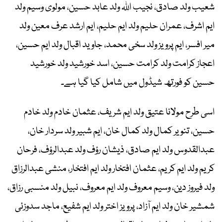
شعیب ولد صادق، نجیب اللہ ولد عابد حسین، مولوی وسیم ولد
ایم اشرف، عمران حلیم ولد ایم حلیم، ایم ارشد عرف معین ولد
میر افسر، ایم پرویز ولد سخی محمد، جاوید اقبال ولد ایم حسین،
اعجاز کرامت ولد کرامت حسین، اسد خورشید ولد خورشید
حسین کو فورتھ شیڈول میں شامل کیا گیا ہے۔
اسی طرح مولانا عتیق ولد ایم شریف، عثمان خادم ولد خادم
حسین، تنویر کمال ولد کمال خان، ایم شبیر ولد سردار خان،
عبدالقدوس ولد ایم صادق، ذیشان رؤف ولد عبدالرؤف، فرحان
کریم ولد ایم کریم، عثمان افتخار ولد ایم افتخار، منشی عبدالرزاق
ولد فیروز دین، وسیم معروف ولد ایم معروف، نبیل ولد منسبی رزاق،
شمشیر خان ولد ایم آزاد، پرویز اختر ولد ایم شفیع، ماجد سدوزئی