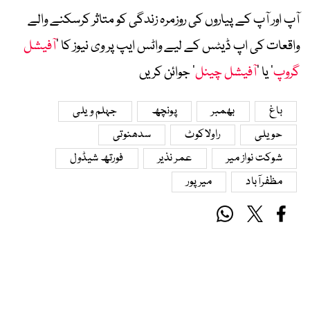
آپ اور آپ کے پیاروں کی روزمرہ زندگی کو متاثر کرسکنے والے
واقعات کی اپ ڈیٹس کے لیے واٹس ایپ پر وی نیوز کا ’
آفیشل
گروپ
‘ یا ’
آفیشل چینل
‘ جوائن کریں
باغ
بھمبر
پونچھ
جہلم ویلی
حویلی
راولاکوٹ
سدھنوتی
شوکت نواز میر
عمر نذیر
فورتھ شیڈول
مظفرآباد
میرپور