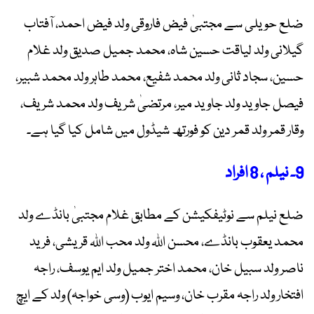
ضلع حویلی سے مجتبیٰ فیض فاروقی ولد فیض احمد، آفتاب
گیلانی ولد لیاقت حسین شاہ، محمد جمیل صدیق ولد غلام
حسین، سجاد ثانی ولد محمد شفیع، محمد طاہر ولد محمد شبیر،
فیصل جاوید ولد جاوید میر، مرتضیٰ شریف ولد محمد شریف،
وقار قمر ولد قمر دین کو فورتھ شیڈول میں شامل کیا گیا ہے۔
9۔ نیلم ، 8 افراد
ضلع نیلم سے نوٹیفکیشن کے مطابق غلام مجتبیٰ بانڈے ولد
محمد یعقوب بانڈے، محسن اللہ ولد محب اللہ قریشی، فرید
ناصر ولد سبیل خان، محمد اختر جمیل ولد ایم یوسف، راجہ
افتخار ولد راجہ مقرب خان، وسیم ایوب (وسی خواجہ) ولد کے ایچ