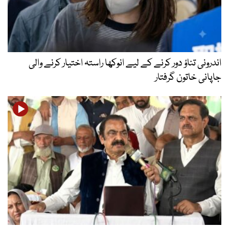
اندرونی تناؤ دور کرنے کے لیے انوکھا راستہ اختیار کرنے والی
جاپانی خاتون گرفتار