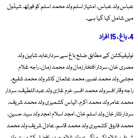
عباس ولد عباس، امتیاز اسلم ولد محمد اسلم کو فورتھ شیڈول
میں شامل کیا گیا ہے۔
4۔ باغ ، 15 افراد
نوٹیفیکشن کے مطابق ضلع باغ سے سردارعابد شاہین ولد
مصری خان، سردار افتخار زمان ولد محمد زمان، راجہ غلام
مجتبیٰ ولد محمد نصیر، محمد عثمان کاشر ولد محمد شفیع،
راجہ وقار افسر ولد محمد افسر، خرم غازی ولد عبداللطیف، سردار
محمد عامر ولد محمد اکرم، الیاس کشمیری ولد محمد شریف،
سردار نثار خان ولد اسلم خان، امجد اسلام امجد ولد سید حسین،
محمد فاروق کشمیری ولد محمد قاسم، عادل شریف ولد محمد
شریف، غلام اکبر ماگرے ولد غلام حیدر، افضل کشمیری ولد