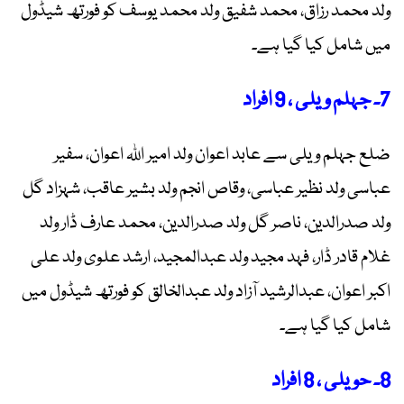
ولد محمد رزاق، محمد شفیق ولد محمد یوسف کو فورتھ شیڈول
میں شامل کیا گیا ہے۔
7۔ جہلم ویلی ، 9 افراد
ضلع جہلم ویلی سے عابد اعوان ولد امیر اللہ اعوان، سفیر
عباسی ولد نظیر عباسی، وقاص انجم ولد بشیر عاقب، شہزاد گل
ولد صدرالدین، ناصر گل ولد صدرالدین، محمد عارف ڈار ولد
غلام قادر ڈار، فہد مجید ولد عبدالمجید، ارشد علوی ولد علی
اکبر اعوان، عبدالرشید آزاد ولد عبدالخالق کو فورتھ شیڈول میں
شامل کیا گیا ہے۔
8۔ حویلی ، 8 افراد