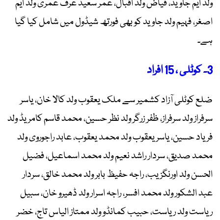
ولد ایم جاوید، فیاض ولد اقبال، عمر سعید عرف عمری ولد ایم
اصغر، فہیم ولد جاوید کو بھی فورتھ شیڈول میں شامل کیا گیا
ہے۔
3۔ کوٹلی ، 15 افراد
ضلع کوٹلی آزاد کشمیر سے ملک یعقوب ولد کالا خان، یاسر
سرفراز ولد سرفراز، ظفر زرگر ولد نظر حسین، محمد قاسم کامریڈ ولد
فریاد حسین، یاسر یعقوب ولد محمد یعقوب، عابد راجوروی ولد
محمد صدیق، سردار راشد نعیم ولد محمد اسماعیل، فضیل
الحسن ولد اورنگزیب، راجہ حفیظ بابر ولد محمد خالق، سردار
عبد الشکور ولد محمد افسر، راجہ اسرار ولد ڈھیرو خان، سبیل
ریاست ولد ریاست، حبیب کمانڈو ولد ممتاز الیاس تاج، خضر