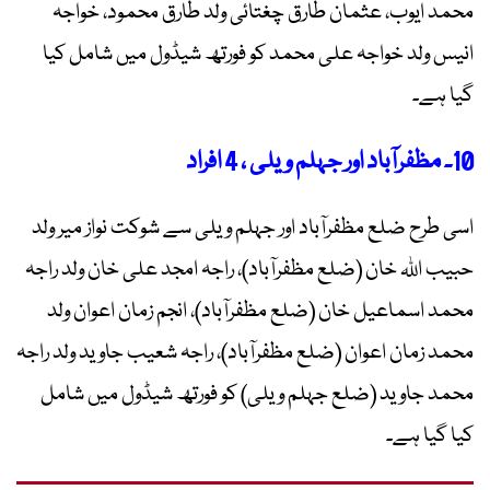
محمد ایوب، عثمان طارق چغتائی ولد طارق محمود، خواجہ
انیس ولد خواجہ علی محمد کو فورتھ شیڈول میں شامل کیا
گیا ہے۔
10۔ مظفرآباد اور جہلم ویلی ، 4 افراد
اسی طرح ضلع مظفرآباد اور جہلم ویلی سے شوکت نواز میر ولد
حبیب اللہ خان (ضلع مظفرآباد)، راجہ امجد علی خان ولد راجہ
محمد اسماعیل خان (ضلع مظفرآباد)، انجم زمان اعوان ولد
محمد زمان اعوان (ضلع مظفرآباد)، راجہ شعیب جاوید ولد راجہ
محمد جاوید (ضلع جہلم ویلی) کو فورتھ شیڈول میں شامل
کیا گیا ہے۔