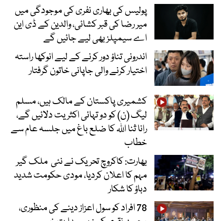
پولیس کی بھاری نفری کی موجودگی میں
میر رضا کی قبر کشائی، والدین کے ڈی این
اے سیمپلز بھی لیے جائیں گے
اندرونی تناؤ دور کرنے کے لیے انوکھا راستہ
اختیار کرنے والی جاپانی خاتون گرفتار
کشمیری پاکستان کے مالک ہیں، مسلم
لیگ (ن) کو دو تہائی اکثریت دلائیں گے،
رانا ثنا اللہ کا ضلع باغ میں جلسہ عام سے
خطاب
بھارت: کاکروچ تحریک نے نئی ملک گیر
مہم کا اعلان کردیا، مودی حکومت شدید
دباؤ کا شکار
78 افراد کو سول اعزاز دینے کی منظوری،