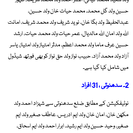
ولد سعید محمد کیانی، انصر احمد ولد محمد شریف، ظہور
حسین ولد گل محمد، محمد حیات خان ولد حسین،
عبدالحفیظ ولد بگا خان، نوید شریف ولد محمد شریف، امانت
اللہ ولد امان اللہ مالدیال، عمر حیات ولد محمد حیات، ارشد
حسین عرف ماما ولد محمد اعظم، مدثر امتیاز ولد امتیاز، یاسر
آزاد ولد محمد آزاد، حبیب نواز ولد حق نواز کو بھی فورتھ شیڈول
میں شامل کیا گیا ہے۔
2۔ سدھنوتی ، 31 افراد
نوٹیفکیشن کے مطابق ضلع سدھنوتی سے شہزاد احمد ولد
مکھن خان، امان خان ولد ایم ادریس، عاطف صغیر ولد ایم
صغیر، وحید حسین ولد ایم رشید، ابرار احمد ولد ایم اسحاق،