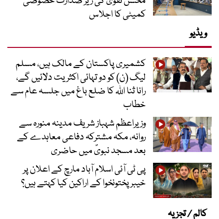
محسن نقوی کی زیر صدارت خصوصی
کمیٹی کا اجلاس
ویڈیو
کشمیری پاکستان کے مالک ہیں، مسلم
لیگ (ن) کو دو تہائی اکثریت دلائیں گے،
رانا ثنا اللہ کا ضلع باغ میں جلسہ عام سے
خطاب
وزیراعظم شہباز شریف مدینہ منورہ سے
روانہ، مکہ مشترکہ دفاعی معاہدے کے
بعد مسجد نبویؐ میں حاضری
پی ٹی آئی اسلام آباد مارچ کے اعلان پر
خیبر پختونخوا کے اراکین کیا کہتے ہیں؟
کالم / تجزیہ