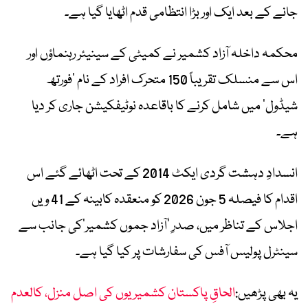
جانے کے بعد ایک اور بڑا انتظامی قدم اٹھایا گیا ہے۔
محکمہ داخلہ آزاد کشمیر نے کمیٹی کے سینیئر رہنماؤں اور
اس سے منسلک تقریباً 150 متحرک افراد کے نام ‘فورتھ
شیڈول’ میں شامل کرنے کا باقاعدہ نوٹیفکیشن جاری کر دیا
ہے۔
انسدادِ دہشت گردی ایکٹ 2014 کے تحت اٹھائے گئے اس
اقدام کا فیصلہ 5 جون 2026 کو منعقدہ کابینہ کے 41 ویں
اجلاس کے تناظر میں، صدرِ ’آزاد جموں کشمیر‘کی جانب سے
سینٹرل پولیس آفس کی سفارشات پر کیا گیا ہے۔
یہ بھی پڑھیں:
الحاقِ پاکستان کشمیریوں کی اصل منزل، کالعدم