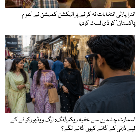
انٹرا پارٹی انتخابات نہ کرانے پر الیکشن کمیشن نے ’عوام
پاکستان‘ کو ڈی لسٹ کردیا
اسمارٹ چشموں سے خفیہ ریکارڈنگ: لوگ ویڈیو رکوانے کے
لیے ڈزنی کے گانے کیوں گانے لگے؟