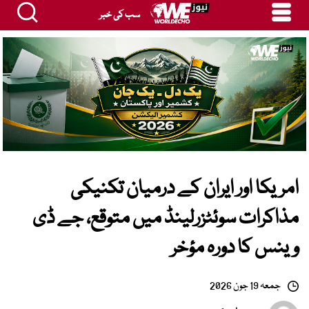
سب کی خبر
امریکا اور ایران کے درمیان تکنیکی
مذاکرات سوئٹزرلینڈ میں متوقع، جے ڈی
وینس کا دورہ مؤخر
جمعہ 19 جون 2026