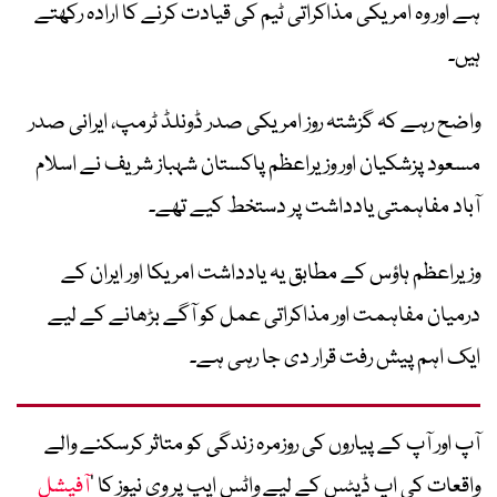
ہے اور وہ امریکی مذاکراتی ٹیم کی قیادت کرنے کا ارادہ رکھتے
ہیں۔
واضح رہے کہ گزشتہ روز امریکی صدر ڈونلڈ ٹرمپ، ایرانی صدر
مسعود پزشکیان اور وزیراعظم پاکستان شہباز شریف نے اسلام
آباد مفاہمتی یادداشت پر دستخط کیے تھے۔
وزیراعظم ہاؤس کے مطابق یہ یادداشت امریکا اور ایران کے
درمیان مفاہمت اور مذاکراتی عمل کو آگے بڑھانے کے لیے
ایک اہم پیش رفت قرار دی جا رہی ہے۔
آپ اور آپ کے پیاروں کی روزمرہ زندگی کو متاثر کرسکنے والے
واقعات کی اپ ڈیٹس کے لیے واٹس ایپ پر وی نیوز کا ’
آفیشل