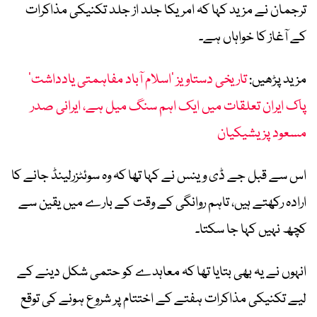
ترجمان نے مزید کہا کہ امریکا جلد از جلد تکنیکی مذاکرات
کے آغاز کا خواہاں ہے۔
مزید پڑھیں:
تاریخی دستاویز ’اسلام آباد مفاہمتی یادداشت‘
پاک ایران تعلقات میں ایک اہم سنگ میل ہے، ایرانی صدر
مسعود پزیشیکیان
اس سے قبل جے ڈی وینس نے کہا تھا کہ وہ سوئٹزرلینڈ جانے کا
ارادہ رکھتے ہیں، تاہم روانگی کے وقت کے بارے میں یقین سے
کچھ نہیں کہا جا سکتا۔
انہوں نے یہ بھی بتایا تھا کہ معاہدے کو حتمی شکل دینے کے
لیے تکنیکی مذاکرات ہفتے کے اختتام پر شروع ہونے کی توقع