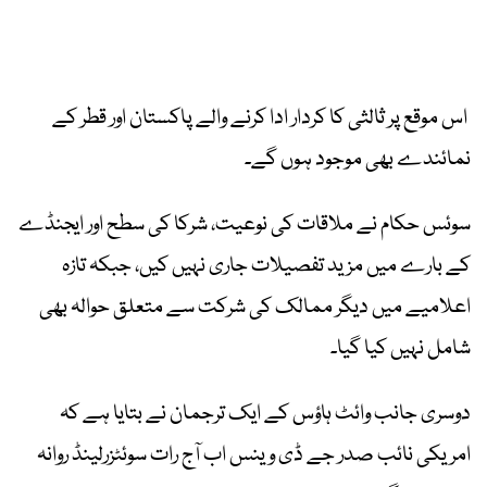
اس موقع پر ثالثی کا کردار ادا کرنے والے پاکستان اور قطر کے
نمائندے بھی موجود ہوں گے۔
سوئس حکام نے ملاقات کی نوعیت، شرکا کی سطح اور ایجنڈے
کے بارے میں مزید تفصیلات جاری نہیں کیں، جبکہ تازہ
اعلامیے میں دیگر ممالک کی شرکت سے متعلق حوالہ بھی
شامل نہیں کیا گیا۔
دوسری جانب وائٹ ہاؤس کے ایک ترجمان نے بتایا ہے کہ
امریکی نائب صدر جے ڈی وینس اب آج رات سوئٹزرلینڈ روانہ