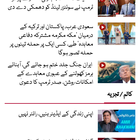
ٹرمپ نے سوئٹزر لینڈ کو دھمکی دے دی
سعودی عرب، پاکستان اور ترکیہ کے
درمیان ’مکہ مکرمہ مشترکہ دفاعی
معاہدہ‘ طے، کسی ایک پر حملہ تینوں پر
حملہ تصور ہوگا
ایران جنگ جلد ختم ہو جائے گی، آبنائے
ہرمز کھولنے کے عبوری معاہدے کے
امکانات روشن، صدر ٹرمپ کا دعویٰ
کالم / تجزیہ
اپنی زندگی کے ایڈیٹر بنیں، رائٹر نہیں