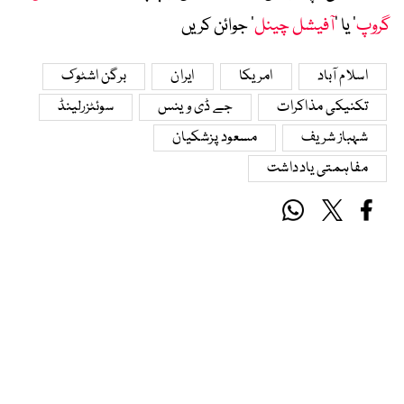
گروپ
‘ یا ’
آفیشل چینل
‘ جوائن کریں
اسلام آباد
امریکا
ایران
برگن اشٹوک
تکنیکی مذاکرات
جے ڈی وینس
سوئٹزرلینڈ
شہباز شریف
مسعود پزشکیان
مفاہمتی یادداشت