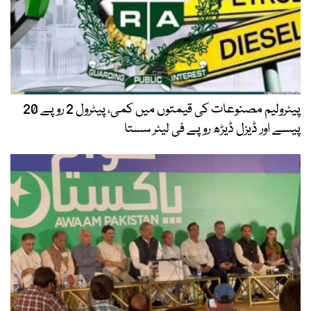
پیٹرولیم مصنوعات کی قیمتوں میں کمی، پیٹرول 2 روپے 20
پیسے اور ڈیزل ڈیڑھ روپے فی لیٹر سستا