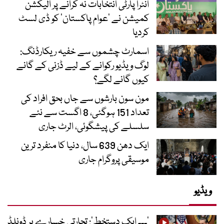
انٹرا پارٹی انتخابات نہ کرانے پر الیکشن
کمیشن نے ’عوام پاکستان‘ کو ڈی لسٹ
کردیا
اسمارٹ چشموں سے خفیہ ریکارڈنگ:
لوگ ویڈیو رکوانے کے لیے ڈزنی کے گانے
کیوں گانے لگے؟
مون سون بارشوں سے جاں بحق افراد کی
تعداد 151 ہوگئی، 8 اگست سے نئے
سلسلے کی پیشگوئی، الرٹ جاری
ایک دھن 639 سال، دنیا کا منفرد ترین
موسیقی پروگرام جاری
ویڈیو
’۔۔۔ ایک دستخط‘: تجارتی خسارے پر ڈونلڈ