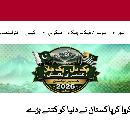
نیوز
سوشل / فیکٹ چیک
میگزین
کھیل
انٹرٹینمنٹ
کروا کر پاکستان نے دنیا کو کتنے بڑے