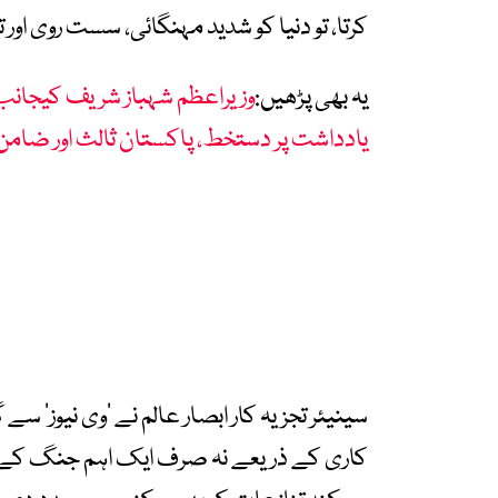
کرتا، تو دنیا کو شدید مہنگائی، سست روی اور تو
یہ بھی پڑھیں:
وزیراعظم شہباز شریف کیجانب س
یادداشت پر دستخط، پاکستان ثالث اور ضامن ق
سینیئر تجزیہ کار ابصار عالم نے ’وی نیوز‘ س
کاری کے ذریعے نہ صرف ایک اہم جنگ کے خا