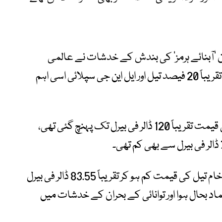
ان ‘آبنائے ہرمز’ کی بندش کے خدشات نے عالمی
توانائی مارکیٹ کو ہلا کر رکھ دیا تھا۔ دنیا کی تقریباً 20 فیصد تیل اور ایل این جی سپلائی اسی اہم
جنگی صورتحال کے دوران برینٹ خام تیل کی قیمت تقریباً 120 ڈالر فی بیرل تک پہنچ گئی تھی،
معاہدے کی خبر سامنے آنے کے بعد برینٹ خام تیل کی قیمت کم ہو کر تقریباً 83.55 ڈالر فی بیرل
بحال ہوا اور توانائی کے بحران کے خدشات میں