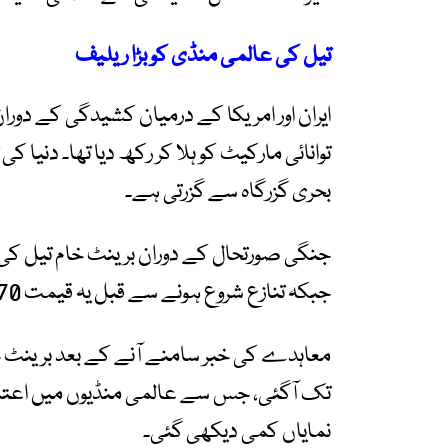
تیل کی عالمی منڈی کو بڑا ریلیف
ایران اور امریکا کے درمیان کشیدگی کے دور
بحری گزرگاہ سے گزرتی ہے۔
جبکہ تنازع شروع ہونے سے قبل یہ قیمت 70 ڈالر فی بیرل سے بھی کم تھی۔
تک آگئی، جس سے عالمی منڈیوں میں اعتماد 
نمایاں کمی دیکھی گئی۔