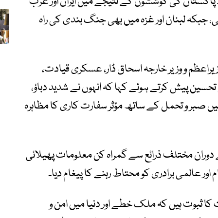
پاکستان کی کوششوں کے نتیجے میں ایران اور عرب
جبکہ لبنان اور غزہ میں بھی جنگ بندی کی راہ
زیراعظم و وزیر خارجہ اسحاق ڈار، عسکری قیادت،
جِ تحسین پیش کرتے ہوئے کہا کہ انہوں نے شدید دباؤ،
 صبر و تحمل کے ساتھ مؤثر سفارت کاری کا مظاہرہ
 دوران مختلف ذرائع سے گمراہ کن معلومات پھیلائی
ور عالمی برادری کو محتاط رہنے کا پیغام دیا۔
کا ثبوت ہیں کہ ملک خطے اور دنیا میں امن و