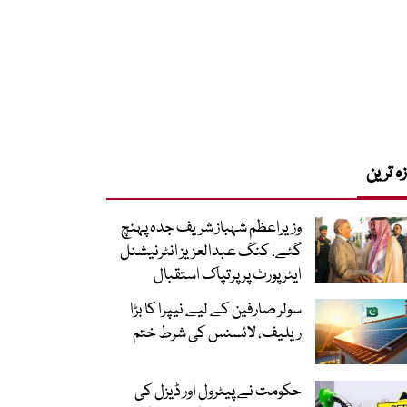
زہ ترین
وزیراعظم شہباز شریف جدہ پہنچ
گئے، کنگ عبدالعزیز انٹرنیشنل
ایئر پورٹ پر پرتپاک استقبال
سولر صارفین کے لیے نیپرا کا بڑا
ریلیف، لائسنس کی شرط ختم
حکومت نے پیٹرول اور ڈیزل کی