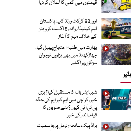
قیمتوں میں کمی کا اعلان کر دیا
اوور 60 کرکٹ ورلڈ کپ: پاکستان
ٹیم کینیڈا روانہ، 9 اگست کو ویلز
کے خلاف مہم کا آغاز
بھارت میں طلبہ احتجاج پھیل گیا،
جھاڑکھنڈ میں بھی ہزاروں نوجوان
سڑکوں پر آگئے
ڈیو
شہبازشریف کا مستقبل کیا؟ بڑی
خبر، کراچی میں ایم کیو ایم کی جگہ
پی ٹی آئی کیوں؟ نئے صوبوں کا
قیام، اندر کی خبر
براڈ پیک سانحہ: نرمل پرجا سمیت