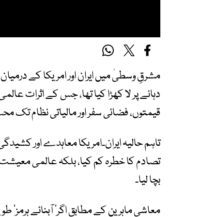
مشرقِ وسطیٰ میں ایران اور امریکا کے درمیا
دہانے پر لا کھڑا کیا تھا، جس کے اثرات عال
قیمتوں، فضائی سفر اور مالیاتی نظام تک م
تاہم حالیہ ایران۔امریکا معاہدے اور کشید
تصادم کا خطرہ کم کیا، بلکہ عالمی معیشت 
بچا لیا۔
معاشی ماہرین کے مطابق اگر’ آبنائے ہرمز‘ ط