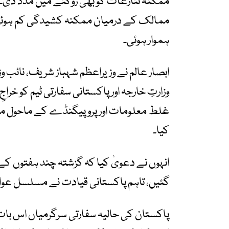
ممکنہ تنازعات کو بھی روکنے میں مدد دی۔ 
ممالک کے درمیان ممکنہ کشیدگی کم ہوئی، 
ہموار ہوئی۔
ابصار عالم نے وزیراعظم شہباز شریف، نائب و
وزارتِ خارجہ اور پاکستانی سفارتی ٹیم کو خرا
غلط معلومات اور پروپیگنڈے کے ماحول میں
کیا۔
انہوں نے دعویٰ کیا کہ گزشتہ چند ہفتوں کے
گئیں، تاہم پاکستانی قیادت نے مسلسل عوام ا
پاکستان کی حالیہ سفارتی سرگرمیاں اس بات 