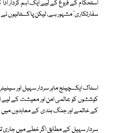
استحکام کے فروغ کے لیے ایک اہم کردار ادا 
سفارتکاری‘ مشہور ہے، لیکن پاکستانیوں ن
اسٹاک ایکسچینج ماہر سردار سہیل اور سینیئر 
کوششوں کو عالمی امن اور معیشت کے لیے اہ
کے خاتمے اور جنگ بندی کے معاہدوں میں مؤثر
سردار سہیل کے مطابق اگر خطے میں جاری تن