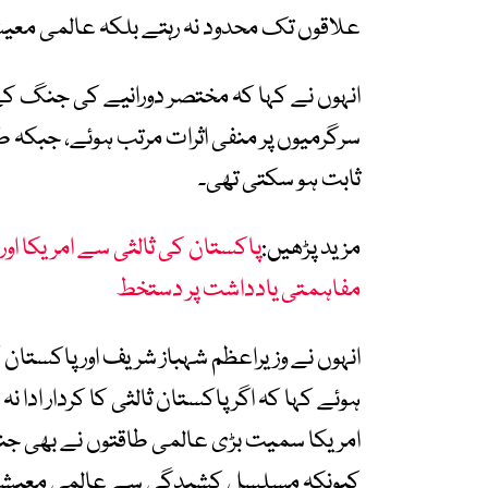
علاقوں تک محدود نہ رہتے بلکہ عالمی معیش
انہوں نے کہا کہ مختصر دورانیے کی جنگ کے ب
سرگرمیوں پر منفی اثرات مرتب ہوئے، جبکہ 
ثابت ہو سکتی تھی۔
مزید پڑھیں:
مفاہمتی یادداشت پر دستخط
انہوں نے وزیراعظم شہباز شریف اور پاکستا
ہوئے کہا کہ اگر پاکستان ثالثی کا کردار ادا 
امریکا سمیت بڑی عالمی طاقتوں نے بھی ج
کیونکہ مسلسل کشیدگی سے عالمی معیشت او