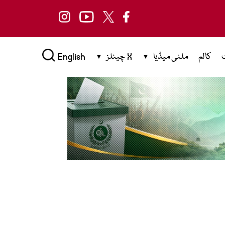
کالم
ملٹی میڈیا
X چینلز
English