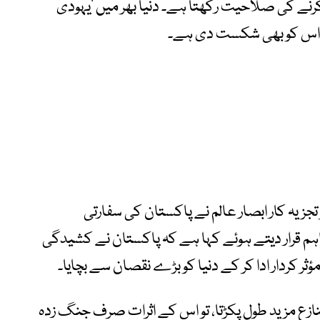
کرنے کی صلاحیت رکھتا ہے۔ دنیا بھر میں ’یہودی
ے اس کو بھی شکست دی ہے۔
تجزیہ کار ابصار عالم نے پاکستان کی سفارتی
م قرار دیتے ہوئے کہا ہے کہ پاکستان نے کشیدگی
 کردار ادا کر کے دنیا کو بڑے نقصان سے بچایا۔
ازع مزید طول پکڑتا، تو اس کے اثرات صرف جنگ زدہ