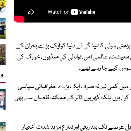
ن بڑھتی ہوئی کشیدگی نے دنیا کو ایک بڑے بحران کے
می معیشت، عالمی امن، توانائی کی منڈیوں، خوراک کی
حسوس کیے جا رہے تھے۔
وی
گی میں کمی نے نہ صرف ایک بڑے جغرافیائی سیاسی
کو اربوں بلکہ کھربوں ڈالر کے ممکنہ نقصان سے بھی
ویل عرصے تک بند رہتی اور تنازع مزید شدت اختیار