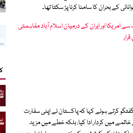
انائی کے بحران کا سامنا کرنا پڑ سکتا تھا۔
ے امریکا اور ایران کے درمیان اسلام آباد مفاہمتی
رار
کا
ے گفتگو کرتے ہوئے کہا کہ پاکستان نے اپنی سفارت
تمے میں کردار ادا کیا، بلکہ خطے میں مزید