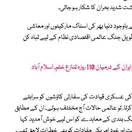
ت شدید بحران کا شکار ہو جاتی۔
اوجود دنیا بھر کی اسٹاک مارکیٹوں اور معاشی
طویل جنگ عالمی اقتصادی نظام کے لیے تباہ کن
پاکستان کی ثالثی سے امریکا اور ایران کے درمیان 110 روزہ تنازع ختم، اسلام آباد
ن کی عسکری قیادت کی سفارتی کاؤشوں کو سراہتے
نہ کرتا، تو عالمی حالات آج مختلف ہوتے۔ ان کے مطابق
نگ بندی کے معاہدے کو اس لیے خوش آمدید کہا
ر خود امریکی مفادات کو بھی خطرات لاحق تھے۔