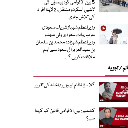
5 بین الاقوامی کوہ پیماؤں کی
لاشیں اسکردو منتقل، 2 لاپتا افراد
کی تلاش جاری
وزیراعظم شہباز شریف سعودی
عرب روانہ، سعودی ولی عہد و
وزیراعظم شہزادہ محمد بن سلمان
بن عبدالعزیز آل سعود سے اہم
ملاقات کریں گے
لم / تجزیہ
گلا سڑا نظام اور وزیر داخلہ کی تقریر
کشمیر: بین الاقوامی قانون کیا کہتا
ہے؟