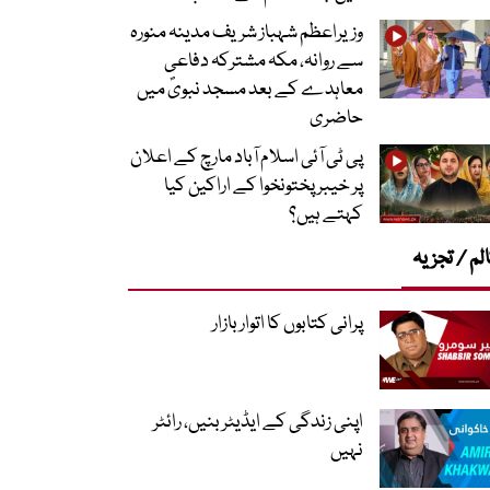
وزیراعظم شہباز شریف مدینہ منورہ
سے روانہ، مکہ مشترکہ دفاعی
معاہدے کے بعد مسجد نبویؐ میں
حاضری
پی ٹی آئی اسلام آباد مارچ کے اعلان
پر خیبر پختونخوا کے اراکین کیا
کہتے ہیں؟
لم / تجزیہ
پرانی کتابوں کا اتوار بازار
اپنی زندگی کے ایڈیٹر بنیں، رائٹر
نہیں