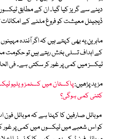
دینے سے گریز کیا گیا۔ ان کے مطابق ٹیکسوں
ڈیجیٹل معیشت کو فروغ ملنے کے امکانات تھ
ماہرین یہ بھی کہتے ہیں کہ اگر آئندہ مہینو
کے اہداف تسلی بخش رہتے ہیں تو حکومت منی
ٹیکسز میں کمی پر غور کر سکتی ہے۔ فی الحا
مزید پڑھیں:
پاکستان میں کسٹمز ویلیو ٹیکس
کتنی کمی ہوگی؟
موبائل صارفین کا کہنا ہے کہ موبائل فون
کو اس شعبے میں ٹیکسوں میں کمی پر غور کر