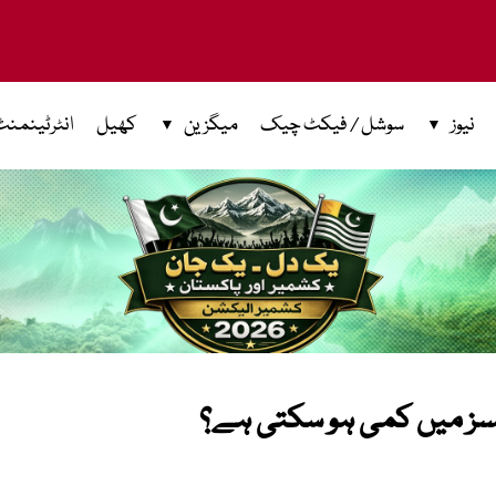
نیوز
سوشل / فیکٹ چیک
میگزین
کھیل
انٹرٹینمنٹ
ٹیکسز میں کمی ہو سکتی ہے؟