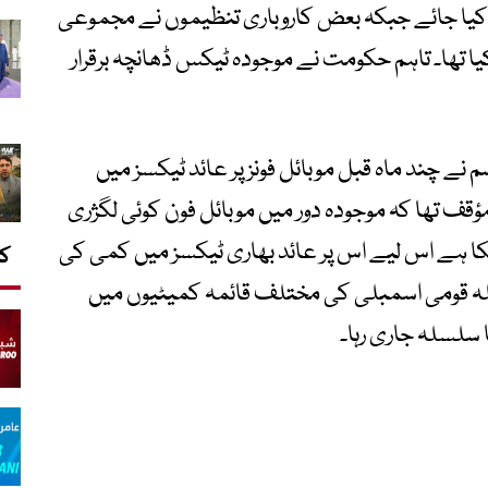
صد ٹیکس کو کم کرکے 18 فیصد کیا جائے جبکہ بعض کاروباری تنظیموں نے مجموعی
 تھا۔ تاہم حکومت نے موجودہ ٹیکس ڈھانچہ برقرار
نے چند ماہ قبل موبائل فونز پر عائد ٹیکسز میں
قف تھا کہ موجودہ دور میں موبائل فون کوئی لگژری
ا ہے اس لیے اس پر عائد بھاری ٹیکسز میں کمی کی
کا
ملہ قومی اسمبلی کی مختلف قائمہ کمیٹیوں میں
 سلسلہ جاری رہا۔