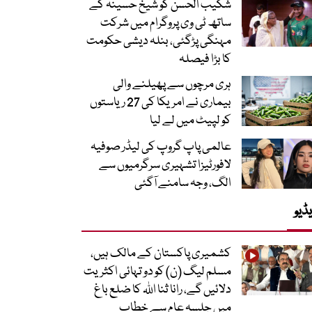
شکیب الحسن کو شیخ حسینہ کے
ساتھ ٹی وی پروگرام میں شرکت
مہنگی پڑگئی، بنلہ دیشی حکومت
کا بڑا فیصلہ
ہری مرچوں سے پھیلنے والی
بیماری نے امریکا کی 27 ریاستوں
کو لپیٹ میں لے لیا
عالمی پاپ گروپ کی لیڈر صوفیہ
لافورٹیزا تشہیری سرگرمیوں سے
الگ، وجہ سامنے آگئی
ڈیو
کشمیری پاکستان کے مالک ہیں،
مسلم لیگ (ن) کو دو تہائی اکثریت
دلائیں گے، رانا ثنا اللہ کا ضلع باغ
میں جلسہ عام سے خطاب