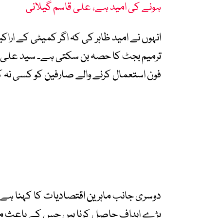
ہونے کی امید ہے، علی قاسم گیلانی
انہوں نے امید ظاہر کی کہ اگر کمیٹی کے اراک
ترمیم بجٹ کا حصہ بن سکتی ہے۔ سید علی قا
فون استعمال کرنے والے صارفین کو کسی نہ
دوسری جانب ماہرین اقتصادیات کا کہنا ہے
بڑے اہداف حاصل کرنا ہیں جس کے باعث م