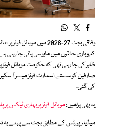
وفاقی بجٹ 27-2026 میں موبائ
کاروباری حلقوں میں مایوسی پائی جا رہی 
ظاہر کی جا رہی تھی کہ حکومت موبائل فونز پ
صارفین کو سستے اسمارٹ فونز میسر آ سکیں 
کی گئی۔
یہ بھی پڑھیں:
موبائل فونز پر بھاری ٹیکس پر
میڈیا رپورٹس کے مطابق بجٹ سے پہلے یہ تجو