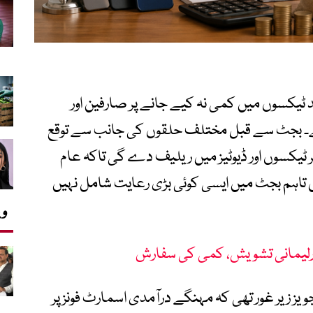
ل فونز پر عائد ٹیکسوں میں کمی نہ کیے جانے پر صارفین اور
ہے۔ بجٹ سے قبل مختلف حلقوں کی جانب سے توقع
ر ٹیکسوں اور ڈیوٹیز میں ریلیف دے گی تاکہ عام
تاہم بجٹ میں ایسی کوئی بڑی رعایت شامل نہیں
وی
 پارلیمانی تشویش، کمی کی سفارش
یز زیر غور تھی کہ مہنگے درآمدی اسمارٹ فونز پر