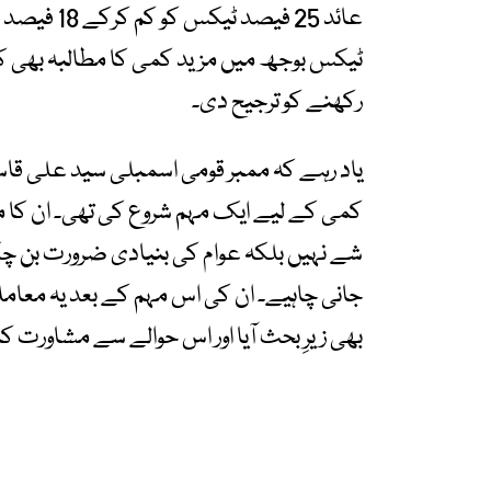
عائد 25 فی
ٹیکس بوجھ میں مزید کمی کا مطالبہ بھی کیا
رکھنے کو ترجیح دی۔
یاد رہے کہ ممبر قومی اسمبلی سید علی قاسم 
کمی کے لیے ایک مہم شروع کی تھی۔ ان کا مؤ
شے نہیں بلکہ عوام کی بنیادی ضرورت بن چک
جانی چاہیے۔ ان کی اس مہم کے بعد یہ معا
بھی زیرِ بحث آیا اور اس حوالے سے مشاورت کا