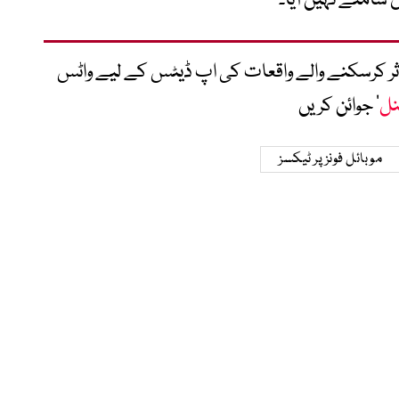
 سامنے نہیں آیا۔
متاثر کرسکنے والے واقعات کی اپ ڈیٹس کے لیے واٹس
نل
‘ جوائن کریں
موبائل فونز پر ٹیکسز