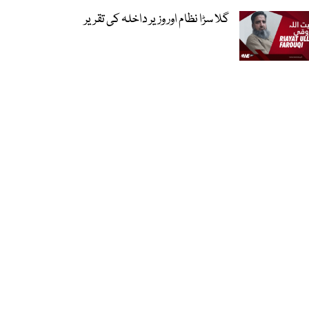
گلا سڑا نظام اور وزیر داخلہ کی تقریر