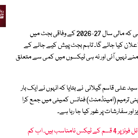
ان سرگرمیوں کے پیشِ نظر توقع کی جا رہی تھی کہ مالی سال 27-2026 کے وفاقی بجٹ میں
 اعلان کیا جائے گا۔ تاہم بجٹ پیش کیے جانے کے
نے نہیں آئی اور نہ ہی ٹیکسوں میں کمی سے متعلق
د علی قاسم گیلانی نے بتایا کہ انہوں نے ایک بار
پنی ترمیم (امینڈمنٹ) فنانس کمیٹی میں جمع کرا
 سفارشات پر غور کیا جا رہا ہے۔
پارلیمنٹ سمجھتی ہے کہ موبائل فونز پر 4 قسم کے ٹیکس نامناسب ہیں، اب کم