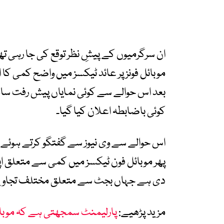
موبائل فونز پر عائد ٹیکسز میں واضح کمی کا
بعد اس حوالے سے کوئی نمایاں پیش رفت سام
کوئی باضابطہ اعلان کیا گیا۔
اس حوالے سے وی نیوز سے گفتگو کرتے ہوئے سی
پھر موبائل فون ٹیکسز میں کمی سے متعلق ا
دی ہے جہاں بجٹ سے متعلق مختلف تجاویز اور
مزید پڑھیے: