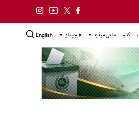
کالم
ملٹی میڈیا
X چینلز
English