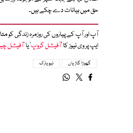
حق میں بیانات دے چکے ہیں۔
آپ اور آپ کے پیاروں کی روزمرہ زندگی کو 
ایپ پر وی نیوز کا ’
آفیشل گروپ
‘ یا ’
آفیشل چی
گھوڑا گاڑیاں
نیو یارک