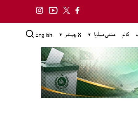
کالم
ملٹی میڈیا
X چینلز
English