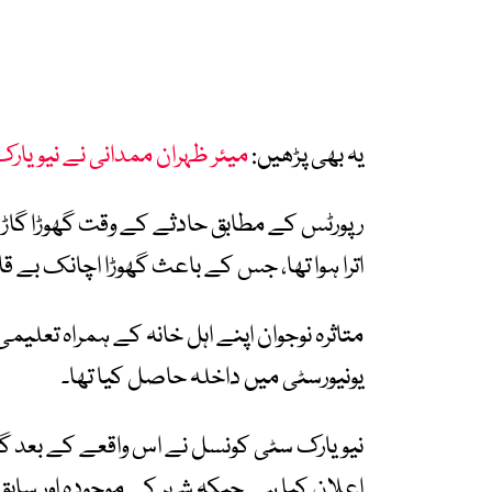
یہ بھی پڑھیں:
میئر ظہران ممدانی نے نیویارک 
رپورٹس کے مطابق حادثے کے وقت گھوڑا گاڑی 
اترا ہوا تھا، جس کے باعث گھوڑا اچانک بے قاب
متاثرہ نوجوان اپنے اہل خانہ کے ہمراہ تعلیمی
یونیورسٹی میں داخلہ حاصل کیا تھا۔
نیویارک سٹی کونسل نے اس واقعے کے بعد گھو
اعلان کیا ہے جبکہ شہر کے موجودہ اور ساب