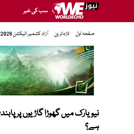
سب کی خبر
صفحہ اول
تازہ ترین
آزاد کشمیر الیکشن 2026
نیویارک میں گھوڑا گاڑیوں پر پابن
ہے؟