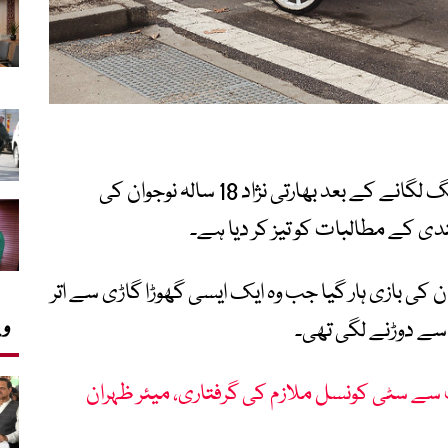
سنٹرل پارک میں ایک گھوڑا گاڑی سے چھلانگ لگانے کے بعد بھارتی نژاد 18 سالہ نوجوان کی
ندی کے مطالبات کو تیز کر دیا ہے۔
کی بازی ہار گیا جب وہ ایک ایسی گھوڑا گاڑی سے اتر
وی
 سے دوڑنے لگی تھی۔
ب سے سٹی کونسل ملازم کی گرفتاری، میئر ظہران