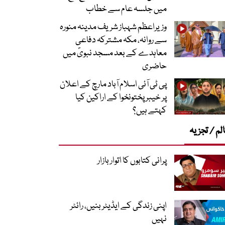
میں جلسہ عام سے خطاب
وزیراعظم شہباز شریف مدینہ منورہ
سے روانہ، مکہ مشترکہ دفاعی
معاہدے کے بعد مسجد نبویؐ میں
حاضری
پی ٹی آئی اسلام آباد مارچ کے اعلان
پر خیبر پختونخوا کے اراکین کیا
کہتے ہیں؟
لم / تجزیہ
پرانی کتابوں کا اتوار بازار
اپنی زندگی کے ایڈیٹر بنیں، رائٹر
نہیں