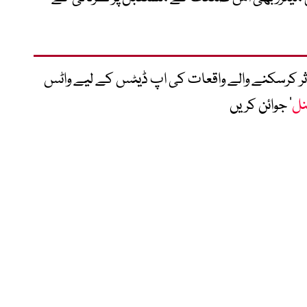
متاثر کرسکنے والے واقعات کی اپ ڈیٹس کے لیے واٹس
نل
‘ جوائن کریں