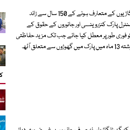
یہ واقعہ مبینہ طور پر سنٹرل پارک میں گھوڑا گاڑیوں کے متعارف ہونے کے 150 سال سے زائد
سنٹرل پارک کنزروینسی اور جانوروں کے حقوق کے
 فوری طور پر معطل کیا جائے جب تک مزید حفاظتی
اقدامات نافذ نہ کیے جائیں۔ ان کے مطابق گزشتہ 13 ماہ میں پارک میں گھوڑوں سے متعلق آٹھ
کا