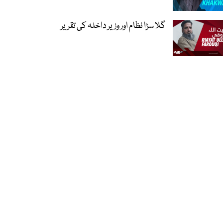
گلا سڑا نظام اور وزیر داخلہ کی تقریر