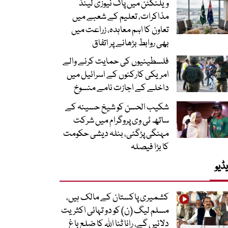
ویلنگٹن میں پاک نیوزی لینڈ
مذاکرات، تعلیم کے شعبے میں
تعاون کا اہم معاہدہ، زراعت میں
بھی روابط بڑھانے پر اتفاق
فلسطینیوں کی حمایت کرنے والے
امریکی کارکنوں کے اسرائیل میں
داخلے کے اجازت نامے منسوخ
شکیب الحسن کو شیخ حسینہ کے
ساتھ ٹی وی پروگرام میں شرکت
مہنگی پڑگئی، بنلہ دیشی حکومت
کا بڑا فیصلہ
ڈیو
کشمیری پاکستان کے مالک ہیں،
مسلم لیگ (ن) کو دو تہائی اکثریت
دلائیں گے، رانا ثنا اللہ کا ضلع باغ