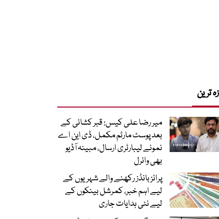
زہ ترین
میر رضا علی کیس: قبر کشائی کے
بعد پوسٹ مارٹم مکمل، ڈی این اے
نمونے لیبارٹری ارسال، مبینہ آڈیو
بھی وائرل
پرائز بانڈز رکھنے والے شہریوں کے
لیے اہم خبر، کمرشل بینکوں کے
لیے نئی ہدایات جاری