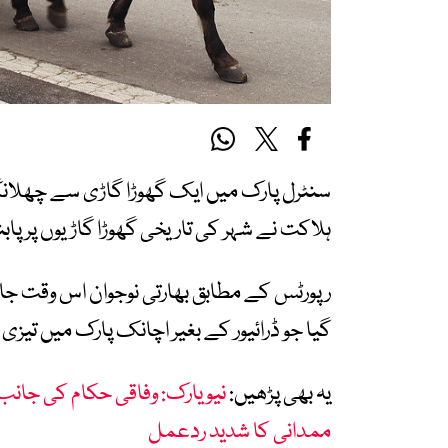
ہلاکت نے شہر کی تاریخی گھوڑا گاڑیوں پر پاب
رپورٹس کے مطابق بھارتی نوجوان اس وقت جان 
گیا جو ڈرائیور کے بغیر اچانک پارک میں تیزی
یہ بھی پڑھیں:
نیو یارک: وفاقی حکام کی جان
ممدانی کا شدید ردعمل