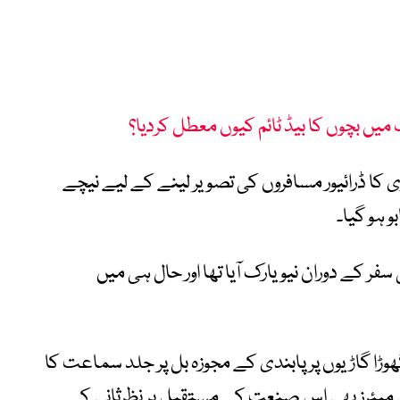
میں بچوں کا بیڈ ٹائم کیوں معطل کردیا؟
کا ڈرائیور مسافروں کی تصویر لینے کے لیے نیچے
و ہو گیا۔
 سفر کے دوران نیویارک آیا تھا اور حال ہی میں
ڑا گاڑیوں پر پابندی کے مجوزہ بل پر جلد سماعت کا
ق میئرز بھی اس صنعت کے مستقبل پر نظرثانی کے