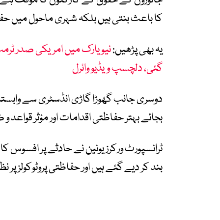
جانوروں کے حقوق کے کارکنوں کا مؤقف ہے کہ
کا باعث بنتی ہیں بلکہ شہری ماحول میں حفا
یہ بھی پڑھیں:
نیو یارک میں امریکی صدر ٹر
گئی، دلچسپ ویڈیو وائرل
دوسری جانب گھوڑا گاڑی انڈسٹری سے وابستہ 
بجائے بہتر حفاظتی اقدامات اور مؤثر قواعد و ض
ٹرانسپورٹ ورکرز یونین نے حادثے پر افسوس کا
بند کر دیے گئے ہیں اور حفاظتی پروٹوکولز پر ن