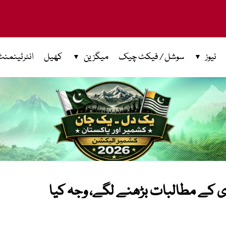
نیوز
سوشل / فیکٹ چیک
میگزین
کھیل
انٹرٹینمنٹ
دی کے مطالبات بڑھنے لگے، وجہ کیا