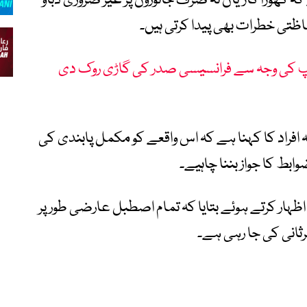
 گھوڑا گاڑیاں نہ صرف جانوروں پر غیر ضروری دباؤ
ظتی خطرات بھی پیدا کرتی ہیں۔
مپ کی وجہ سے فرانسیسی صدر کی گاڑی روک دی
افراد کا کہنا ہے کہ اس واقعے کو مکمل پابندی کی
وابط کا جواز بننا چاہیے۔
 اظہار کرتے ہوئے بتایا کہ تمام اصطبل عارضی طور پر
ظرثانی کی جا رہی ہے۔