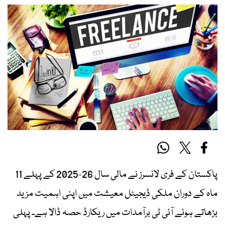
پاکستان کے فری لانسرز نے مالی سال 26-2025 کے پہلے 11
ماہ کے دوران ملکی ڈیجیٹل معیشت میں اپنی اہمیت مزید
بڑھاتے ہوئے آئی ٹی برآمدات میں ریکارڈ حصہ ڈالا ہے۔ پہلی