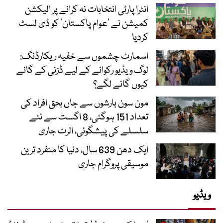
انٹرا پارٹی انتخابات نہ کرانے پر الیکشن
کمیشن نے ’عوام پاکستان‘ کو ڈی لسٹ
کردیا
اسمارٹ چشموں سے خفیہ ریکارڈنگ:
لوگ ویڈیو رکوانے کے لیے ڈزنی کے گانے
کیوں گانے لگے؟
مون سون بارشوں سے جاں بحق افراد کی
تعداد 151 ہوگئی، 8 اگست سے نئے
سلسلے کی پیشگوئی، الرٹ جاری
ایک دھن 639 سال، دنیا کا منفرد ترین
موسیقی پروگرام جاری
ویڈیو