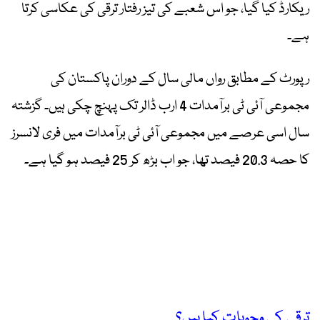
ریکارڈ کیا گیا، جو اس شعبے کی تیز رفتار ترقی کی عکاسی کرتا
ہے۔
رپورٹ کے مطابق رواں مالی سال کے دوران پاکستان کی
مجموعی آئی ٹی برآمدات 4 ارب ڈالر تک پہنچ چکی ہیں۔ گزشتہ
سال اسی عرصے میں مجموعی آئی ٹی برآمدات میں فری لانسرز
کا حصہ 20.3 فیصد تھا، جو اب بڑھ کر 25 فیصد ہو گیا ہے۔
ترقی کی وجوہات کیا ہیں؟