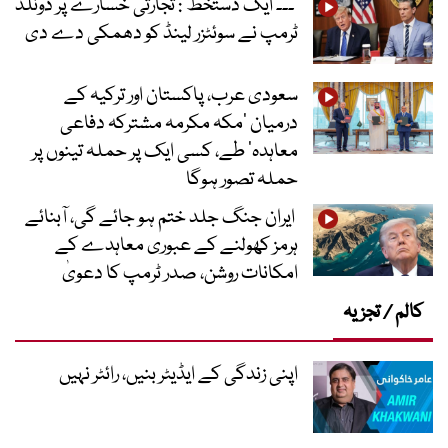
’۔۔۔ ایک دستخط‘: تجارتی خسارے پر ڈونلڈ
ٹرمپ نے سوئٹزر لینڈ کو دھمکی دے دی
سعودی عرب، پاکستان اور ترکیہ کے
درمیان ’مکہ مکرمہ مشترکہ دفاعی
معاہدہ‘ طے، کسی ایک پر حملہ تینوں پر
حملہ تصور ہوگا
ایران جنگ جلد ختم ہو جائے گی، آبنائے
ہرمز کھولنے کے عبوری معاہدے کے
امکانات روشن، صدر ٹرمپ کا دعویٰ
کالم / تجزیہ
اپنی زندگی کے ایڈیٹر بنیں، رائٹر نہیں