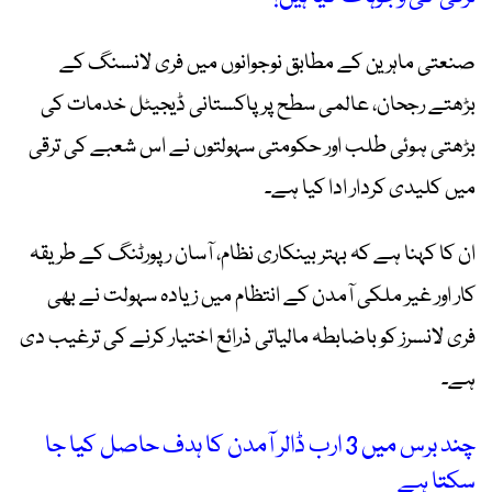
صنعتی ماہرین کے مطابق نوجوانوں میں فری لانسنگ کے
بڑھتے رجحان، عالمی سطح پر پاکستانی ڈیجیٹل خدمات کی
بڑھتی ہوئی طلب اور حکومتی سہولتوں نے اس شعبے کی ترقی
میں کلیدی کردار ادا کیا ہے۔
ان کا کہنا ہے کہ بہتر بینکاری نظام، آسان رپورٹنگ کے طریقہ
کار اور غیر ملکی آمدن کے انتظام میں زیادہ سہولت نے بھی
فری لانسرز کو باضابطہ مالیاتی ذرائع اختیار کرنے کی ترغیب دی
ہے۔
چند برس میں 3 ارب ڈالر آمدن کا ہدف حاصل کیا جا
سکتا ہے