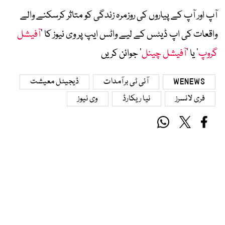
آپ اور آپ کے پیاروں کی روزمرہ زندگی کو متاثر کرسکنے والے
واقعات کی اپ ڈیٹس کے لیے واٹس ایپ پر وی نیوز کا ’
آفیشل
گروپ
‘ یا ’
آفیشل چینل
‘ جوائن کریں
WENEWS
آئی ٹی برآمدات
ڈیجیٹل معیشت
فری لانسرز
نیا ریکارڈ
وی نیوز