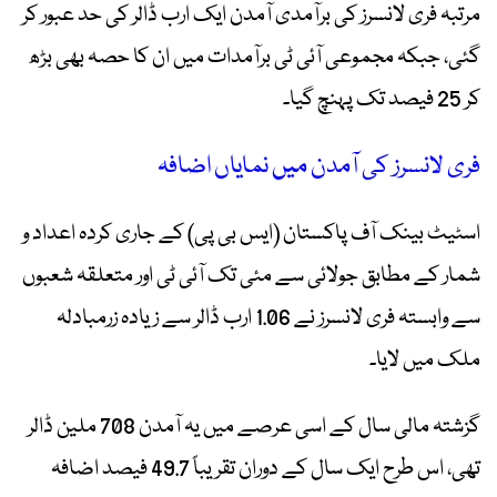
مرتبہ فری لانسرز کی برآمدی آمدن ایک ارب ڈالر کی حد عبور کر
گئی، جبکہ مجموعی آئی ٹی برآمدات میں ان کا حصہ بھی بڑھ
کر 25 فیصد تک پہنچ گیا۔
فری لانسرز کی آمدن میں نمایاں اضافہ
اسٹیٹ بینک آف پاکستان (ایس بی پی) کے جاری کردہ اعداد و
شمار کے مطابق جولائی سے مئی تک آئی ٹی اور متعلقہ شعبوں
سے وابستہ فری لانسرز نے 1.06 ارب ڈالر سے زیادہ زرمبادلہ
ملک میں لایا۔
گزشتہ مالی سال کے اسی عرصے میں یہ آمدن 708 ملین ڈالر
تھی، اس طرح ایک سال کے دوران تقریباً 49.7 فیصد اضافہ