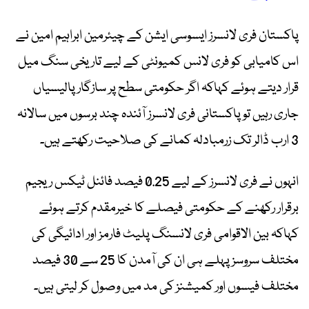
پاکستان فری لانسرز ایسوسی ایشن کے چیئرمین ابراہیم امین نے
اس کامیابی کو فری لانس کمیونٹی کے لیے تاریخی سنگ میل
قرار دیتے ہوئے کہاکہ اگر حکومتی سطح پر سازگار پالیسیاں
جاری رہیں تو پاکستانی فری لانسرز آئندہ چند برسوں میں سالانہ
3 ارب ڈالر تک زرمبادلہ کمانے کی صلاحیت رکھتے ہیں۔
انہوں نے فری لانسرز کے لیے 0.25 فیصد فائنل ٹیکس ریجیم
برقرار رکھنے کے حکومتی فیصلے کا خیرمقدم کرتے ہوئے
کہاکہ بین الاقوامی فری لانسنگ پلیٹ فارمز اور ادائیگی کی
مختلف سروسز پہلے ہی ان کی آمدن کا 25 سے 30 فیصد
مختلف فیسوں اور کمیشنز کی مد میں وصول کر لیتی ہیں۔