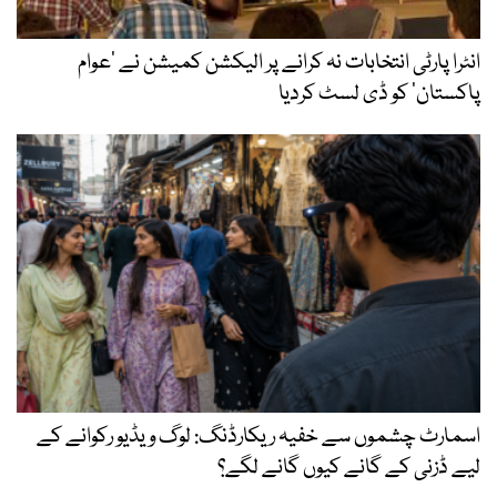
انٹرا پارٹی انتخابات نہ کرانے پر الیکشن کمیشن نے ’عوام
پاکستان‘ کو ڈی لسٹ کردیا
اسمارٹ چشموں سے خفیہ ریکارڈنگ: لوگ ویڈیو رکوانے کے
لیے ڈزنی کے گانے کیوں گانے لگے؟