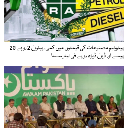
پیٹرولیم مصنوعات کی قیمتوں میں کمی، پیٹرول 2 روپے 20
پیسے اور ڈیزل ڈیڑھ روپے فی لیٹر سستا