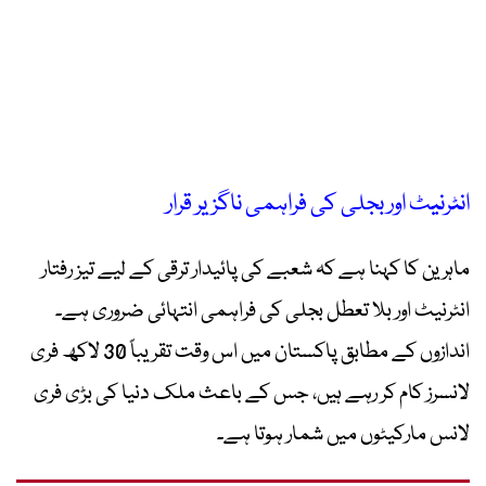
انٹرنیٹ اور بجلی کی فراہمی ناگزیر قرار
ماہرین کا کہنا ہے کہ شعبے کی پائیدار ترقی کے لیے تیز رفتار
انٹرنیٹ اور بلا تعطل بجلی کی فراہمی انتہائی ضروری ہے۔
اندازوں کے مطابق پاکستان میں اس وقت تقریباً 30 لاکھ فری
لانسرز کام کر رہے ہیں، جس کے باعث ملک دنیا کی بڑی فری
لانس مارکیٹوں میں شمار ہوتا ہے۔