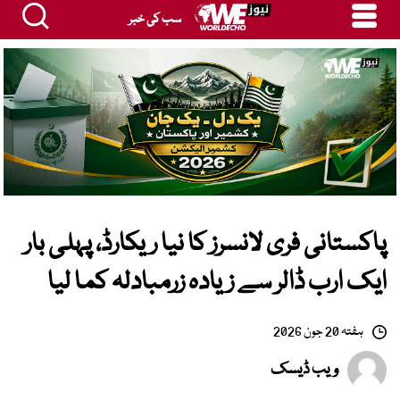
سب کی خبر
پاکستانی فری لانسرز کا نیا ریکارڈ، پہلی بار
ایک ارب ڈالر سے زیادہ زرمبادلہ کما لیا
ہفتہ 20 جون 2026
ویب ڈیسک