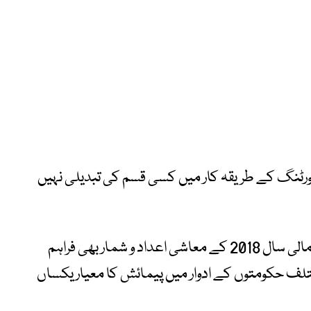
پورٹنگ کے طریقہ کار میں کسی قسم کی تبدیلی نہیں
ان کے مطابق اعتراضات کرنے والے ارکان کو مالی سال 2018 کے معاشی اعداد و شمار بھی فراہم
لف حکومتوں کے ادوار میں پیمائش کا معیار یکساں