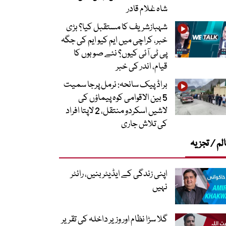
شاہ غلام قادر
شہبازشریف کا مستقبل کیا؟ بڑی
خبر، کراچی میں ایم کیو ایم کی جگہ
پی ٹی آئی کیوں؟ نئے صوبوں کا
قیام، اندر کی خبر
براڈ پیک سانحہ: نرمل پرجا سمیت
5 بین الاقوامی کوہ پیماؤں کی
لاشیں اسکردو منتقل، 2 لاپتا افراد
کی تلاش جاری
لم / تجزیہ
اپنی زندگی کے ایڈیٹر بنیں، رائٹر
نہیں
گلا سڑا نظام اور وزیر داخلہ کی تقریر