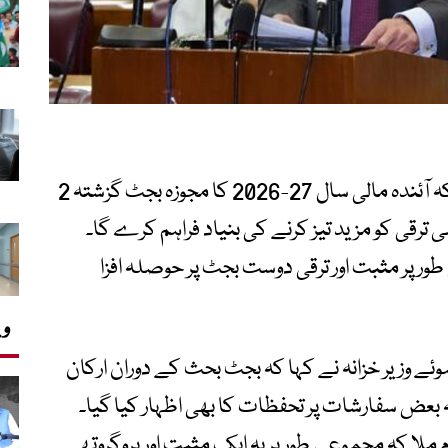
وفاقی وزیر خزانہ محمد اورنگزیب نے کہا ہے کہ آئندہ مالی سال 27-2026 کا مجوزہ بجٹ گزشتہ 2
ترقی کو مزید تیز کرنے کی بنیاد فراہم کرے گا۔
طور پر مثبت اور ترقی دوست بجٹ پر حوصلہ افزا
وی
ئے وزیر خزانہ نے کہا کہ بجٹ بحث کے دوران ارکان
ہ بعض سفارشات پر تحفظات کا بھی اظہار کیا گیا۔
غام ملا کہ مجموعی طور پر یہ ایک مثبت اور پروگروتھ