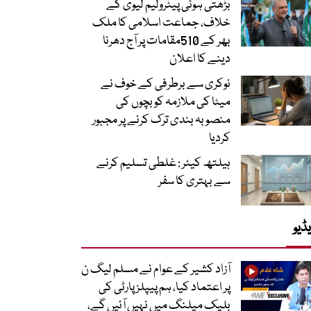
بڑھتی ہوئی پیٹرولیم لیوی کے
خلاف، جماعت اسلامی کا ملک
بھر کے 510مقامات پر آج دھرنا
دینے کا اعلان
نوکری سے برطرفی کے خوف نے
میٹا کی ملازمہ کو بچوں کی
منصوبہ بندی ترک کرنے پر مجبور
کردیا
ہیلتھ کیئر : غلطی تسلیم کرنے
سے بہتری کا سفر
ڈیو
آزاد کشیر کے عوام نے مسلم لیگ ن
پر اعتماد کیا، ہم پیپلز پارٹی کی
بلیک میلنگ میں نہیں آئیں گے،