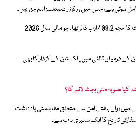
ل ہوتی ہے، جس میں ورکرز ریمیٹنسز اہم جزو ہیں۔
انہوں نے کہاکہ مالی سال 2025 میں معیشت کا حجم 408.2 ارب ڈالر تھا، جو مالی سال 2026
ایران کے درمیان ثالثی میں پاکستان کے کردار کا بھی
، کیا صوبہ منی بجٹ لائے گا؟
ے میں رواں ہفتے امن سے متعلق مفاہمتی یادداشت
فارتی تاریخ کا ایک سنہری باب ہے۔