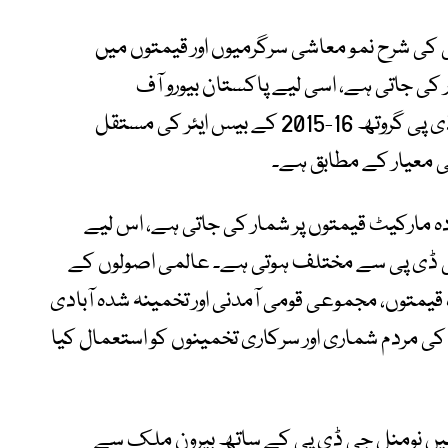
 کی شرح نمو معاشی سرگرمیوں اور قیمتوں میں
 کی جاتی ہے، اسی لیے پاکستان بیورو آف
اسٹیٹسٹکس کی جانب سے 3.7 فیصد جی ڈی پی گروتھ 16-2015 کے بیس ایئر کی مستقل
امی معیار کے مطابق ہے۔
ہ مارکیٹ قیمتوں پر شمار کی جاتی ہے، اس لیے
جی ڈی پی سے مختلف ہوتی ہے۔ عالمی اصولوں کے
یمتوں، مجموعی قومی آمدنی اور تخمینہ شدہ آبادی
ی بنیاد پر کیا جاتا ہے، جس کے لیے 2023 کی مردم شماری اور سرکاری تخمینوں کو استعمال کیا
میں نومنل جی ڈی پی کے ساتھ بیرون ملک سے