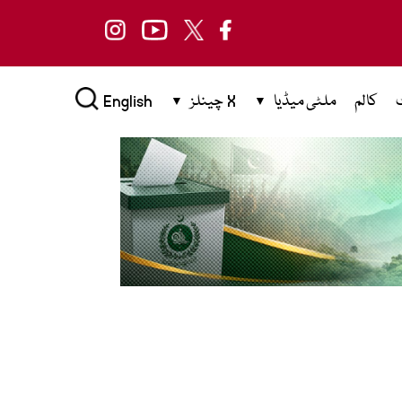
کالم
ملٹی میڈیا
X چینلز
English