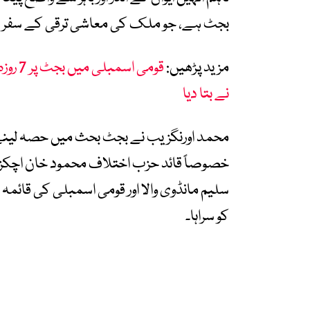
بجٹ ہے، جو ملک کی معاشی ترقی کے سفر کو 
مزید پڑھیں:
قومی 
نے بتا دیا
محمد اورنگزیب نے بجٹ بحث میں حصہ لینے وا
خصوصاً قائد حزب اختلاف محمود خان اچکزئی
سلیم مانڈوی والا اور قومی اسمبلی کی قائمہ
کو سراہا۔