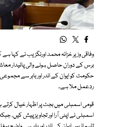
برس کے دوران حاصل ہونے والی پائیدار معاشی 
حکومت کو ایوان کے اندر اور باہر سے مجموعی 
ردعمل ملا ہے۔
قومی اسمبلی میں بجٹ پر اظہار خیال کرتے ہو
اسمبلی نے اپنی آرا اور تجاویز پیش کیں، جبک
تاہم انہیں ایوان کے اندر اور باہر سے واضح پی