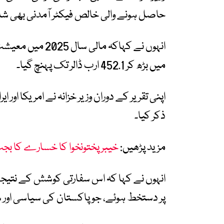
حاصل ہونے والی خالص فیکٹر آمدنی بھی شام
میں بڑھ کر 452.1 ارب ڈالر تک پہنچ گیا۔
اپنی تقریر کے دوران وزیر خزانہ نے امریکا اور 
ذکر کیا۔
مزید پڑھیں:
خیبر پختونخوا کا خسارے کا بجٹ
انہوں نے کہا کہ اس سفارتی کوشش کے نتیج
پر دستخط ہوئے، جو پاکستان کی سیاسی اور س