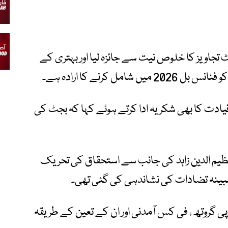
 تجاویز کا خلوص نیت سے جائزہ لیا اور بہتری کے
کرنے کا ارادہ ہے۔
یادت کا بھی شکریہ ادا کرتے ہوئے کہا کہ بجٹ کی
ر عظیم الدین زاہد کی جانب سے استحقاق کی تحریک
ینہ تضادات کی نشاندہی کی گئی تھی۔
الی سال 2026 کی جی ڈی پی گروتھ، فی کس آمدنی اور ان کے تعین کے طریقہ