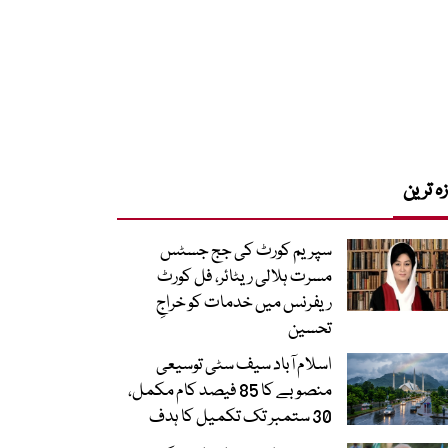
زہ ترین
سپریم کورٹ کی جج جسٹس
مسرت ہلالی ریٹائر، فل کورٹ
ریفرنس میں خدمات کو خراجِ
تحسین
اسلام آباد سیف سٹی توسیعی
منصوبے کا 85 فیصد کام مکمل،
30 ستمبر تک تکمیل کا ہدف