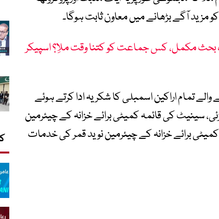
مزید آگے بڑھانے میں معاون ثابت ہوگا۔
اسمبلی میں بجٹ پر 7 روزہ بحث مکمل، کس جماعت کو کتنا وقت ملاِ؟ اسپیکر
لے تمام اراکین اسمبلی کا شکریہ ادا کرتے ہوئے
، سینیٹ کی قائمہ کمیٹی برائے خزانہ کے چیئرمین
 کمیٹی برائے خزانہ کے چیئرمین نوید قمر کی خدمات
کا