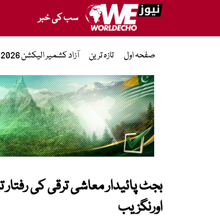
سب کی خبر
صفحہ اول
تازہ ترین
آزاد کشمیر الیکشن 2026
بجٹ پائیدار معاشی ترقی کی رفتار تی
اورنگزیب