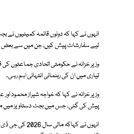
انہوں نے کہا کہ دونوں قائمہ کمیٹیوں نے بجٹ
لیے سفارشات پیش کیں، جن میں سے بعض کو فنانس بل 2026 میں شامل 
وزیر خزانہ نے حکومتی اتحادی جماعتوں کی ق
تیاری میں ان کی رہنمائی انتہائی اہم رہی۔
وزیر خزانہ نے کہا کہ خواجہ شیراز محمود او
پیش کی گئی، جس میں بجٹ دستاویز میں مب
انہوں نے کہاکہ م