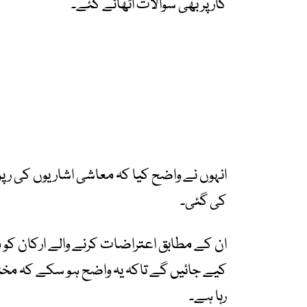
کار پر بھی سوالات اٹھائے گئے۔
انہوں نے واضح کیا کہ معاشی اشاریوں کی ر
کی گئی۔
کیے جائیں گے تاکہ یہ واضح ہو سکے کہ مخت
رہا ہے۔