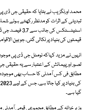
محمد اورنگزیب نے بتایا کہ حقیقی جی ڈی پی
تبدیلی کے اثرات کو مدنظر رکھتے ہوئے شمار
قیمتوں کی بنیاد پر نکالی گئی، جو بین الاقو
انہوں نے مزید کہاکہ نومنل جی ڈی پی موجود
تصور اور پیمائش کے اعتبار سے یہ حقیقی 
مطابق فی کس آمدنی کا حساب بھی موجودہ ق
ک
گیا ہے۔
وزیر خزانہ کے مطابق مجموعی قومی آمدنی 