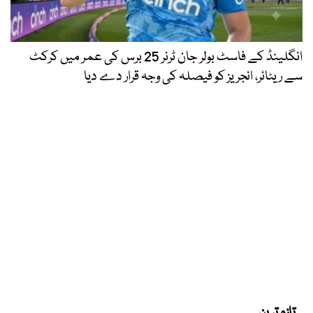
انگلینڈ کے فاسٹ بولر جان ٹرنر 25 برس کی عمر میں کرکٹ
سے ریٹائر، انجریز کو فیصلہ کی وجہ قرار دے دیا
تازہ ترین