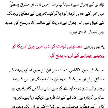
توانائی کے بحران سے نسبتاً بہتر انداز میں نمٹا اور مشرق وسطیٰ
میں امن کے حامی کردار کو اجاگر کیا۔ تجزیوں کے مطابق بیجنگ
کے خیال میں اس بحران نے امریکا کے عالمی اثر و رسوخ کی حدود
بھی نمایاں کر دی ہیں۔
یہ بھی پڑھیں:
مصنوعی ذہانت کی دنیا میں چین امریکا کو
پیچھے چھوڑنے کے قریب پہنچ گیا
امریکا کے بین الاقوامی ادارے سی این این میں شائع رپورٹ کے
مطابق
ایران اور امریکا کے درمیان حالیہ جنگ اور اس کے بعد
ہونے والے عبوری معاہدے کو چین اپنی سفارتی کامیابیوں اور
عالمی کردار میں اضافے کے تناظر میں دیکھ رہا ہے۔ تجزیہ
کاروں کے مطابق بیجنگ نے اس تنازع کے دوران ایک محتاط