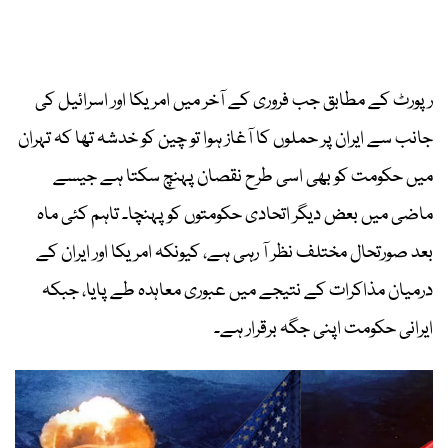
رپورٹ کے مطابق جب فروری کے آخر میں امریکا اور اسرائیل کی
جانب سے ایران پر حملوں کا آغاز ہوا تو چین کو خدشہ تھا کہ تہران
میں حکومت کو بھی اسی طرح نقصان پہنچ سکتا ہے جیسے
ماضی میں بعض دیگر اتحادی حکومتوں کو پہنچا۔ تاہم کئی ماہ
بعد صورتحال مختلف نظر آ رہی ہے، کیونکہ امریکا اور ایران کے
درمیان مذاکرات کے نتیجے میں عبوری معاہدہ طے پایا، جبکہ
ایرانی حکومت اپنی جگہ برقرار ہے۔