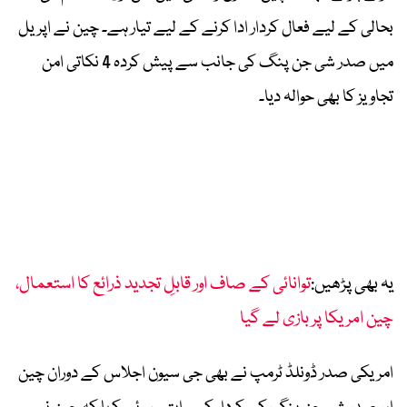
بحالی کے لیے فعال کردار ادا کرنے کے لیے تیار ہے۔ چین نے اپریل
میں صدر شی جن پنگ کی جانب سے پیش کردہ
4
نکاتی امن
تجاویز کا بھی حوالہ دیا۔
یہ بھی پڑھیں:
توانائی کے صاف اور قابلِ تجدید ذرائع کا استعمال،
چین امریکا پر بازی لے گیا
امریکی صدر ڈونلڈ ٹرمپ نے بھی جی سیون اجلاس کے دوران چین