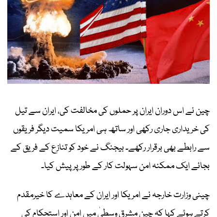
چین نے اس دوران ایران پر حملوں کی مخالفت کی، ایران سے تیل
کی خریداری جاری رکھی اور ساتھ ہی امریکا سمیت دیگر فریقوں
سے رابطے بھی برقرار رکھے۔ بیجنگ نے خود کو تنازع کے فریق کے
بجائے ایک ممکنہ امن سہولت کار کے طور پر پیش کیا۔
چینی وزارت خارجہ نے امریکا اور ایران کے معاہدے کا خیرمقدم
کرتے ہوئے کہا کہ چین مشرق وسطیٰ میں امن اور استحکام کی