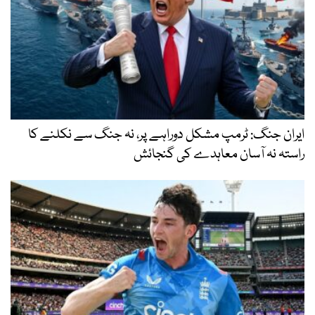
ایران جنگ: ٹرمپ مشکل دوراہے پر، نہ جنگ سے نکلنے کا
راستہ نہ آسان معاہدے کی گنجائش