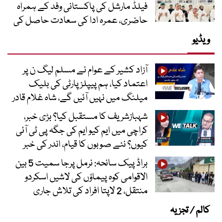
فیلڈ مارشل کی پاکستانی وفد کے ہمراہ
حاضری، عمرہ ادا کی سعادت حاصل کی
ویڈیو
آزاد کشیر کے عوام نے مسلم لیگ ن پر
اعتماد کیا، ہم پیپلز پارٹی کی بلیک
میلنگ میں نہیں آئیں گے، شاہ غلام قادر
شہبازشریف کا مستقبل کیا؟ بڑی خبر،
کراچی میں ایم کیو ایم کی جگہ پی ٹی آئی
کیوں؟ نئے صوبوں کا قیام، اندر کی خبر
براڈ پیک سانحہ: نرمل پرجا سمیت 5 بین
الاقوامی کوہ پیماؤں کی لاشیں اسکردو
منتقل، 2 لاپتا افراد کی تلاش جاری
کالم / تجزیہ