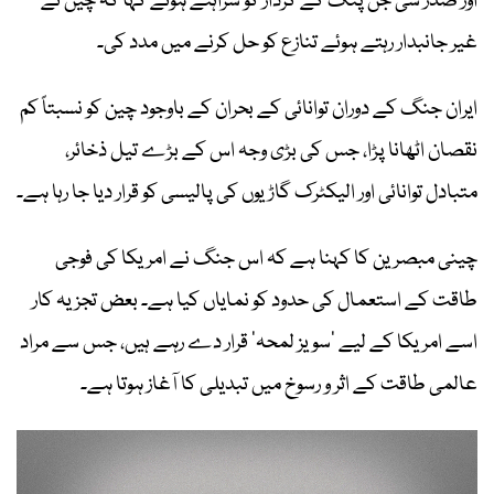
اور صدر شی جن پنگ کے کردار کو سراہتے ہوئے کہا کہ چین نے
غیر جانبدار رہتے ہوئے تنازع کو حل کرنے میں مدد کی۔
ایران جنگ کے دوران توانائی کے بحران کے باوجود چین کو نسبتاً کم
نقصان اٹھانا پڑا، جس کی بڑی وجہ اس کے بڑے تیل ذخائر،
متبادل توانائی اور الیکٹرک گاڑیوں کی پالیسی کو قرار دیا جا رہا ہے۔
چینی مبصرین کا کہنا ہے کہ اس جنگ نے امریکا کی فوجی
طاقت کے استعمال کی حدود کو نمایاں کیا ہے۔ بعض تجزیہ کار
اسے امریکا کے لیے
’
سویز لمحہ‘ قرار دے رہے ہیں، جس سے مراد
عالمی طاقت کے اثر و رسوخ میں تبدیلی کا آغاز ہوتا ہے۔