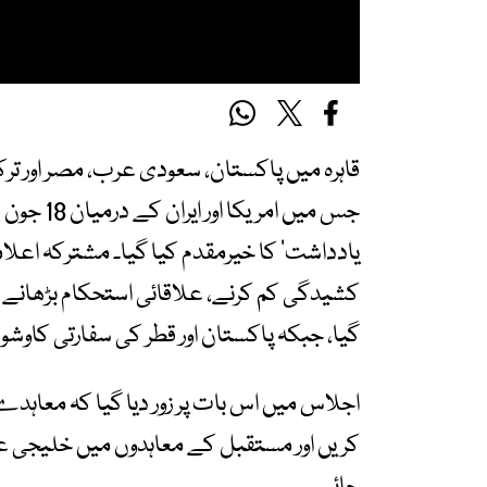
یادداشت‘ کا خیرمقدم کیا گیا۔ مشترکہ اع
کشیدگی کم کرنے، علاقائی استحکام بڑھانے او
گیا، جبکہ پاکستان اور قطر کی سفارتی کاوشوں 
اجلاس میں اس بات پر زور دیا گیا کہ معاہد
کریں اور مستقبل کے معاہدوں میں خلیجی