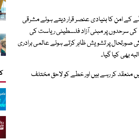
 کے امن کا بنیادی عنصر قرار دیتے ہوئے مشرقی
یروشلم کو دارالحکومت بنانے کے ساتھ 1967 کی سرحدوں پر مبنی آزاد فلسطینی ریاست کی
کی صورتحال پر تشویش ظاہر کرتے ہوئے عالمی برادری
ہ بھی کیا گیا۔
کا
منعقد کر رہے ہیں اور خطے کو لاحق مختلف