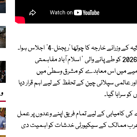
قاہرہ میں پاکستان، سعودی عرب، مصر اور ترکیہ کے وزرائے خارجہ کا چوتھا ’ریجنل-4‘ اجلاس ہوا۔
جس میں امریکا اور ایران کے درمیان 18 جون 2026 کو طے پانے والی ’ اسلام آباد مفاہمتی
لامیے میں اس معاہدے کو مشرق وسطیٰ میں
ر عالمی سپلائی چین کے تحفظ کے لیے اہم قرار دیا
وی
کو سراہا گیا۔
ے کی کامیابی کے لیے تمام فریق اپنے وعدوں پر عمل
 عرب ممالک کے سیکیورٹی خدشات کو اہمیت دی