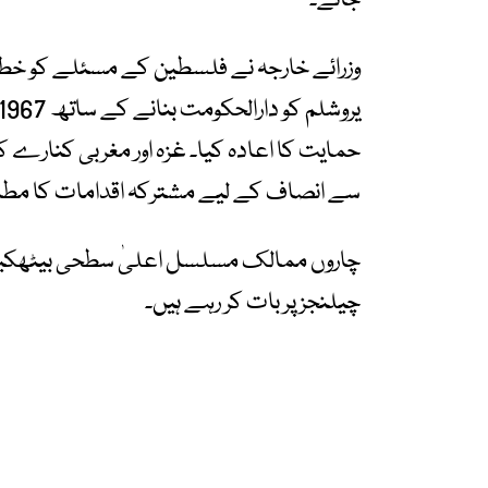
جائے۔
وزرائے خارجہ نے فلسطین کے مسئلے کو خطے
حمایت کا اعادہ کیا۔ غزہ اور مغربی کنارے 
سے انصاف کے لیے مشترکہ اقدامات کا مطالب
چاروں ممالک مسلسل اعلیٰ سطحی بیٹھکیں 
چیلنجز پر بات کر رہے ہیں۔