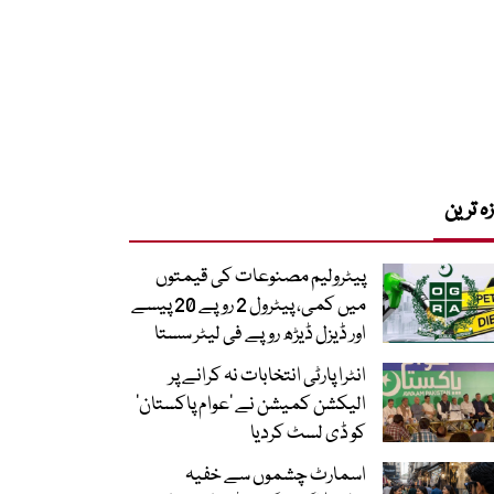
زہ ترین
پیٹرولیم مصنوعات کی قیمتوں
میں کمی، پیٹرول 2 روپے 20 پیسے
اور ڈیزل ڈیڑھ روپے فی لیٹر سستا
انٹرا پارٹی انتخابات نہ کرانے پر
الیکشن کمیشن نے ’عوام پاکستان‘
کو ڈی لسٹ کردیا
اسمارٹ چشموں سے خفیہ