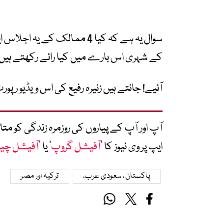
سوال یہ ہے کہ کیا 4 ممالک کے
کے شہری اس بارے میں کیا رائے رکھتے ہیں
آئیے! جانتے ہیں زنیرہ رفیع کی اس ویڈیو رپو
آپ اور آپ کے پیاروں کی روزمرہ زندگی کو 
ایپ پر وی نیوز کا ’
آفیشل گروپ
‘ یا ’
آفیشل چی
پاکستان، سعودی عرب،
ترکیہ اور مصر