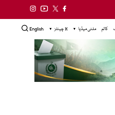
کالم
ملٹی میڈیا
X چینلز
English