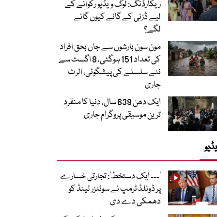
ریکارڈنگ: لوگ ویڈیو رکوانے کے
لیے ڈزنی کے گانے کیوں گانے
لگے؟
مون سون بارشوں سے جاں بحق افراد
کی تعداد 151 ہوگئی، 8 اگست سے
نئے سلسلے کی پیشگوئی، الرٹ
جاری
ایک دھن 639 سال، دنیا کا منفرد
ترین موسیقی پروگرام جاری
ڈیو
’۔۔۔ ایک دستخط‘: تجارتی خسارے
پر ڈونلڈ ٹرمپ نے سوئٹزر لینڈ کو
دھمکی دے دی