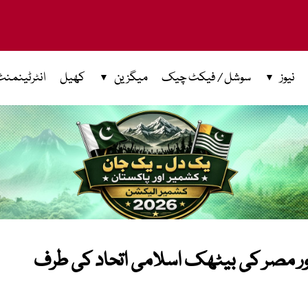
نیوز
سوشل / فیکٹ چیک
میگزین
کھیل
انٹرٹینمنٹ
اور مصر کی بیٹھک اسلامی اتحاد کی طرف