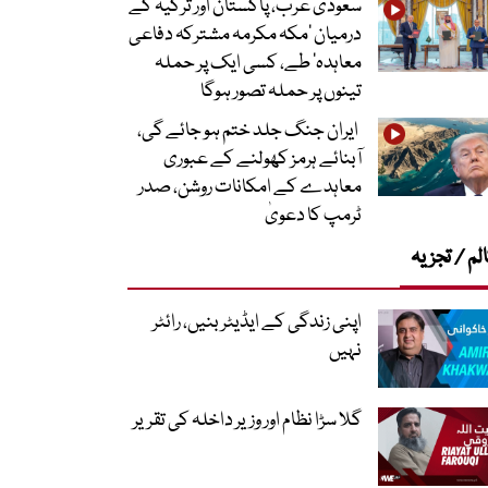
سعودی عرب، پاکستان اور ترکیہ کے
درمیان ’مکہ مکرمہ مشترکہ دفاعی
معاہدہ‘ طے، کسی ایک پر حملہ
تینوں پر حملہ تصور ہوگا
ایران جنگ جلد ختم ہو جائے گی،
آبنائے ہرمز کھولنے کے عبوری
معاہدے کے امکانات روشن، صدر
ٹرمپ کا دعویٰ
لم / تجزیہ
اپنی زندگی کے ایڈیٹر بنیں، رائٹر
نہیں
گلا سڑا نظام اور وزیر داخلہ کی تقریر