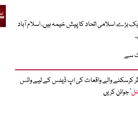
 یہ اجلاس ایک بڑے اسلامی اتحاد کا پیش خیمہ ہیں، اسلام آباد
۔
رٹ سے
متاثر کرسکنے والے واقعات کی اپ ڈیٹس کے لیے واٹس
نل
‘ جوائن کریں