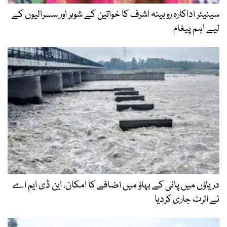
سینیئر اداکارہ روبینہ اشرف کا خواتین کے شوہر اور سسرالیوں کے
لیے اہم پیغام
دریاؤں میں پانی کے بہاؤ میں اضافے کا امکان، این ڈی ایم اے
نے الرٹ جاری کردیا