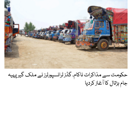
حکومت سے مذاکرات ناکام، گڈز ٹرانسپورٹرز نے ملک گیر پہیہ
جام ہڑتال کا آغاز کردیا