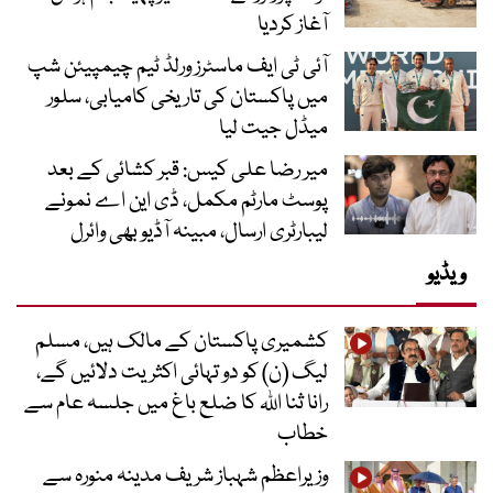
آغاز کردیا
آئی ٹی ایف ماسٹرز ورلڈ ٹیم چیمپیئن شپ
میں پاکستان کی تاریخی کامیابی، سلور
میڈل جیت لیا
میر رضا علی کیس: قبر کشائی کے بعد
پوسٹ مارٹم مکمل، ڈی این اے نمونے
لیبارٹری ارسال، مبینہ آڈیو بھی وائرل
ویڈیو
کشمیری پاکستان کے مالک ہیں، مسلم
لیگ (ن) کو دو تہائی اکثریت دلائیں گے،
رانا ثنا اللہ کا ضلع باغ میں جلسہ عام سے
خطاب
وزیراعظم شہباز شریف مدینہ منورہ سے