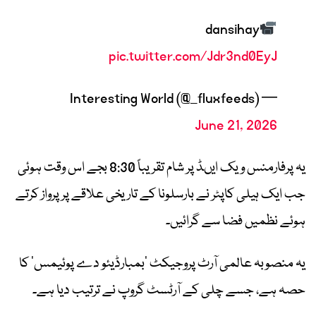
dansihay
pic.twitter.com/Jdr3nd0EyJ
— Interesting World (@_fluxfeeds)
June 21, 2026
یہ پرفارمنس ویک ایںڈ پر شام تقریباً 8:30 بجے اس وقت ہوئی
جب ایک ہیلی کاپٹر نے بارسلونا کے تاریخی علاقے پر پرواز کرتے
ہوئے نظمیں فضا سے گرائیں۔
یہ منصوبہ عالمی آرٹ پروجیکٹ ’بمبارڈیئو دے پوئیمس‘ کا
حصہ ہے، جسے چلی کے آرٹسٹ گروپ نے ترتیب دیا ہے۔