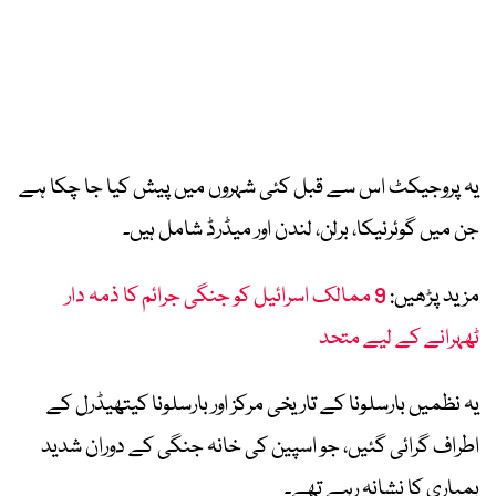
یہ پروجیکٹ اس سے قبل کئی شہروں میں پیش کیا جا چکا ہے
جن میں گوئرنیکا، برلن، لندن اور میڈرڈ شامل ہیں۔
مزید پڑھیں:
9 ممالک اسرائیل کو جنگی جرائم کا ذمہ دار
ٹھہرانے کے لیے متحد
یہ نظمیں بارسلونا کے تاریخی مرکز اور بارسلونا کیتھیڈرل کے
اطراف گرائی گئیں، جو اسپین کی خانہ جنگی کے دوران شدید
بمباری کا نشانہ رہے تھے۔