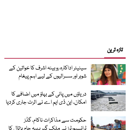
تازہ ترین
سینیئر اداکارہ روبینہ اشرف کا خواتین کے
شوہر اور سسرالیوں کے لیے اہم پیغام
دریاؤں میں پانی کے بہاؤ میں اضافے کا
امکان، این ڈی ایم اے نے الرٹ جاری کردیا
حکومت سے مذاکرات ناکام، گڈز
ٹرانسپورٹرز نے ملک گیر پہیہ جام ہڑتال کا