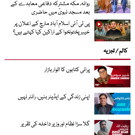
روانہ، مکہ مشترکہ دفاعی معاہدے کے
بعد مسجد نبویؐ میں حاضری
پی ٹی آئی اسلام آباد مارچ کے اعلان پر
خیبر پختونخوا کے اراکین کیا کہتے ہیں؟
کالم / تجزیہ
پرانی کتابوں کا اتوار بازار
اپنی زندگی کے ایڈیٹر بنیں، رائٹر نہیں
گلا سڑا نظام اور وزیر داخلہ کی تقریر