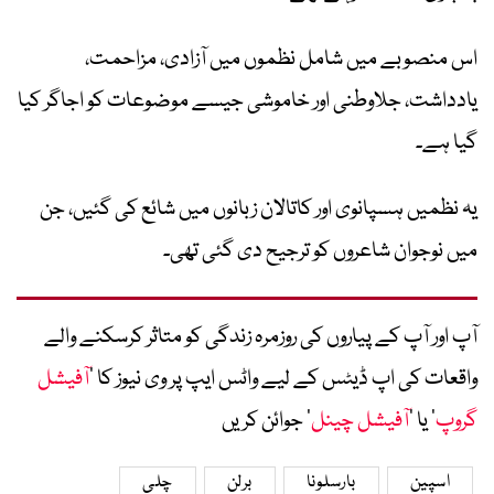
اس منصوبے میں شامل نظموں میں آزادی، مزاحمت،
یادداشت، جلاوطنی اور خاموشی جیسے موضوعات کو اجاگر کیا
گیا ہے۔
یہ نظمیں ہسپانوی اور کاتالان زبانوں میں شائع کی گئیں، جن
میں نوجوان شاعروں کو ترجیح دی گئی تھی۔
آپ اور آپ کے پیاروں کی روزمرہ زندگی کو متاثر کرسکنے والے
واقعات کی اپ ڈیٹس کے لیے واٹس ایپ پر وی نیوز کا ’
آفیشل
گروپ
‘ یا ’
آفیشل چینل
‘ جوائن کریں
اسپین
بارسلونا
برلن
چلی