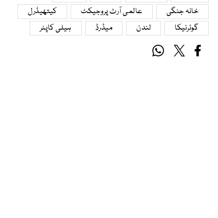
خانہ جنگی
عالمی آرٹ پروجیکٹ
کیتھیڈرل
گوئرنیکا
لندن
میڈرڈ
ہیلی کاپٹر