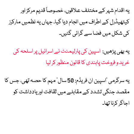
یہ اقدام شہر کے مختلف علاقوں، خصوصاً قدیم مرکز اور
کیتھیڈرل کے اطراف میں انجام دیا گیا، جہاں یہ نظمیں مارکرز
کی شکل میں فضا سے گرائی گئیں۔
یہ بھی پڑھیں:
اسپین کی پارلیمنٹ نے اسرائیل پر اسلحہ کی
خرید و فروخت پابندی کا قانون منظور کر لیا
یہ سرگرمی ’اسپین ان فریڈم: 50 سال‘ مہم کا حصہ تھی، جس کا
مقصد جنگی تشدد کے مقابلے میں ثقافت اور یادداشت کو
اجاگر کرنا تھا۔