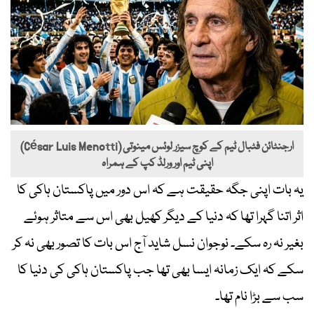
ارجنٹائن فٹبال ٹیم کے کوچ سیزر لوئس مینوتی (César Luis Menotti)
اپنی ٹیم اور ورلڈ کپ کے ہمراہ
یہ بات اپنی جگہ حقیقت ہے کہ اس دور میں پاکستان ہاکی کا
اثر اتنا گہرا تھا کہ دنیا کے دیگر کھیل بھی اس سے متاثر ہوئے
بغیر نہ رہ سکے۔ نوجوان نسل شاید آج اس بات کا تصور بھی نہ کر
سکے کہ ایک زمانہ ایسا بھی تھا جب پاکستان ہاکی کی دنیا کا
سب سے بڑا نام تھا۔