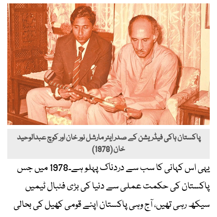
پاکستان ہاکی فیڈریشن کے صدر ایئر مارشل نور خان اور کوچ عبدالوحید
خان (1978)
یہی اس کہانی کا سب سے دردناک پہلو ہے۔1978 میں جس
پاکستان کی حکمت عملی سے دنیا کی بڑی فٹبال ٹیمیں
سیکھ رہی تھیں، آج وہی پاکستان اپنے قومی کھیل کی بحالی