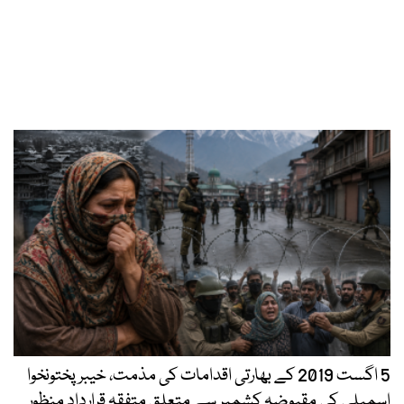
5 اگست 2019 کے بھارتی اقدامات کی مذمت، خیبرپختونخوا
اسمبلی کی مقبوضہ کشمیر سے متعلق متفقہ قرارداد منظور