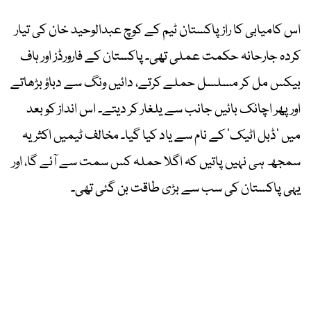
اس کامیابی کا راز پاکستان ٹیم کے کوچ عبدالوحید خان کی تیار
کردہ جارحانہ حکمت عملی تھی۔ پاکستان کے فارورڈز اور ہاف
بیکس مل کر مسلسل حملے کرتے، دائیں ونگ سے دباؤ بڑھاتے
اور پھر اچانک بائیں جانب سے یلغار کر دیتے۔ اس انداز کو بعد
میں ’ڈبل اٹیک‘ کے نام سے یاد کیا گیا۔ مخالف ٹیمیں اکثر یہ
سمجھ ہی نہیں پاتیں کہ اگلا حملہ کس سمت سے آئے گا، اور
یہی پاکستان کی سب سے بڑی طاقت بن گئی تھی۔