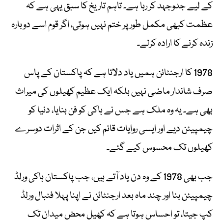
کے لیے جدوجہد کر رہا ہے۔ تاہم تاریخ کا سبق یہی ہے کہ
عظمت کبھی مکمل طور پر ختم نہیں ہوتی، اگر قوم اسے دوبارہ
زندہ کرنے کا ارادہ کرلے۔
1978 کا ارجنٹائن ہمیں یاد دلاتا ہے کہ پاکستان کے پاس
صرف شاندار ماضی نہیں بلکہ ایک عظیم کھیلوں کی میراث
بھی ہے۔ یہ وہ ملک ہے جس نے ہاکی کو فن بنایا، دنیا کو
چیمپیئن دیے اور ایسی روایات قائم کیں جن کے اثرات دوسرے
کھیلوں تک محسوس کیے گئے۔
جب بھی 1978 کے وہ دن یاد آتے ہیں، جب پاکستان ہاکی ورلڈ
چیمپیئن بنا اور چند ماہ بعد ارجنٹائن نے اپنا پہلا فٹبال ورلڈ
کپ جیتا، تو احساس ہوتا ہے کہ کھیل محض میدان تک