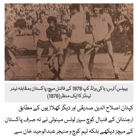
بیونس آئرس: ہاکی ورلڈ کپ 1978 کے فائنل میچ: پاکستان بمقابلہ نیدر
لینڈز کا ایک منظر (1978)
کپتان اصلاح الدین صدیقی اور دیگر کھلاڑیوں کے مطابق
ارجنٹائن کے فٹبال کوچ سیزر لوئس مینوتی نے نہ صرف پاکستان
کے میچز دیکھے بلکہ ٹیم کوچ و منیجر عبدالوحید خان سے