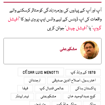
آپ اور آپ کے پیاروں کی روزمرہ زندگی کو متاثر کرسکنے والے
واقعات کی اپ ڈیٹس کے لیے واٹس ایپ پر وی نیوز کا ’
آفیشل
گروپ
‘ یا ’
آفیشل چینل
‘ جوائن کریں
مشکور علی
1978 کے ورلڈ کپ
CÉSAR LUIS MENOTTI
اختر رسول، اصلاح الدین صدیقی
ارجنٹائن
پاکستان ہاکی
عالمی فٹبال کپ
فیفا
کوچ عبدالوحید خان
مشکورعلی
نیدر لینڈز
ہاکی
ہاکی ورلڈ کپ
وی نیوز۔