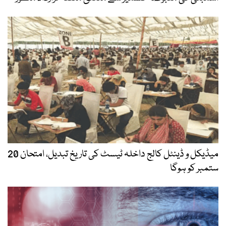
میڈیکل و ڈینٹل کالج داخلہ ٹیسٹ کی تاریخ تبدیل، امتحان 20
ستمبر کو ہوگا