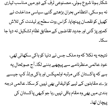
شکار ہونا شروع ہوئی۔ مصنوعی ٹرف کے دور میں مناسب تیاری
نہ ہو سکی، انتظامی بحران بڑھتے گئے، سیاسی مداخلت نے
کھیل کو نقصان پہنچایا، گراس روٹ سطح پر ٹیلنٹ کی تلاش
کمزور پڑ گئی اور جدید تقاضوں کے مطابق نظام تشکیل نہ دیا جا
سکا۔
نتیجہ یہ نکلا کہ وہ ملک جس نے دنیا کو ہاکی سکھائی تھی،
خود عالمی منظرنامے سے پیچھے ہٹنے لگا۔ آج صورتحال یہ
ہے کہ پاکستان کئی مرتبہ اولمپکس اور ہاکی ورلڈ کپ جیسے
بڑے مقابلوں کے لیے کوالیفائی بھی نہیں کر سکا۔ عالمی درجہ
بندی میں بھی وہ مقام باقی نہیں رہا جو کبھی پاکستان کی
پہچان تھا۔