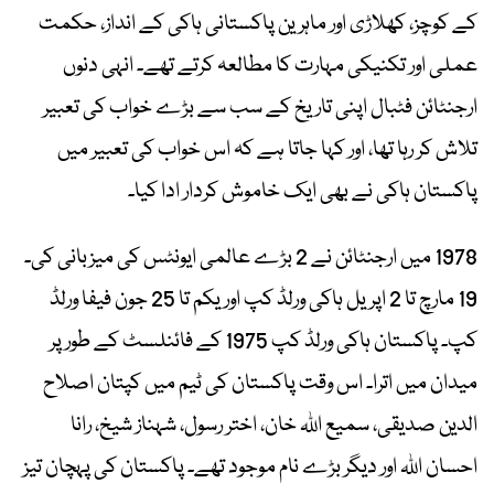
کے کوچز، کھلاڑی اور ماہرین پاکستانی ہاکی کے انداز، حکمت
عملی اور تکنیکی مہارت کا مطالعہ کرتے تھے۔ انہی دنوں
ارجنٹائن فٹبال اپنی تاریخ کے سب سے بڑے خواب کی تعبیر
تلاش کر رہا تھا، اور کہا جاتا ہے کہ اس خواب کی تعبیر میں
پاکستان ہاکی نے بھی ایک خاموش کردار ادا کیا۔
1978 میں ارجنٹائن نے 2 بڑے عالمی ایونٹس کی میزبانی کی۔
19 مارچ تا 2 اپریل ہاکی ورلڈ کپ اور یکم تا 25 جون فیفا ورلڈ
کپ۔ پاکستان ہاکی ورلڈ کپ 1975 کے فائنلسٹ کے طور پر
میدان میں اترا۔ اس وقت پاکستان کی ٹیم میں کپتان اصلاح
الدین صدیقی، سمیع اللہ خان، اختر رسول، شہناز شیخ، رانا
احسان اللہ اور دیگر بڑے نام موجود تھے۔ پاکستان کی پہچان تیز