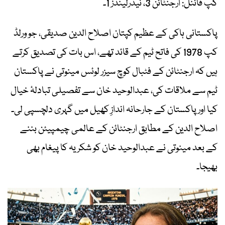
کپ فائنل: ارجنٹائن 3، نیدرلینڈز 1۔
پاکستانی ہاکی کے عظیم کپتان اصلاح الدین صدیقی، جو ورلڈ
کپ 1978 کی فاتح ٹیم کے قائد تھے، اس بات کی تصدیق کرتے
ہیں کہ ارجنٹائن کے فٹبال کوچ سیزر لوئس مینوتی نے پاکستان
ٹیم سے ملاقات کی، عبدالوحید خان سے تفصیلی تبادلۂ خیال
کیا اور پاکستان کے جارحانہ اندازِ کھیل میں گہری دلچسپی لی۔
اصلاح الدین کے مطابق ارجنٹائن کے عالمی چیمپیئن بننے
کے بعد مینوتی نے عبدالوحید خان کو شکریہ کا پیغام بھی
بھیجا۔