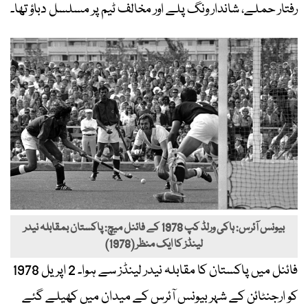
رفتار حملے، شاندار ونگ پلے اور مخالف ٹیم پر مسلسل دباؤ تھا۔
بیونس آئرس: ہاکی ورلڈ کپ 1978 کے فائنل میچ: پاکستان بمقابلہ نیدر
لینڈز کا ایک منظر (1978)
فائنل میں پاکستان کا مقابلہ نیدر لینڈز سے ہوا۔ 2 اپریل 1978
کو ارجنٹائن کے شہر بیونس آئرس کے میدان میں کھیلے گئے