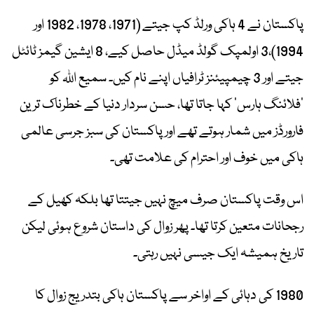
پاکستان نے 4 ہاکی ورلڈ کپ جیتے (1971، 1978، 1982 اور
1994)،3 اولمپک گولڈ میڈل حاصل کیے، 8 ایشین گیمز ٹائٹل
جیتے اور 3 چیمپیئنز ٹرافیاں اپنے نام کیں۔ سمیع اللہ کو
’فلائنگ ہارس‘ کہا جاتا تھا، حسن سردار دنیا کے خطرناک ترین
فارورڈز میں شمار ہوتے تھے اور پاکستان کی سبز جرسی عالمی
ہاکی میں خوف اور احترام کی علامت تھی۔
اس وقت پاکستان صرف میچ نہیں جیتتا تھا بلکہ کھیل کے
رجحانات متعین کرتا تھا۔ پھر زوال کی داستان شروع ہوئی لیکن
تاریخ ہمیشہ ایک جیسی نہیں رہتی۔
1980 کی دہائی کے اواخر سے پاکستان ہاکی بتدریج زوال کا