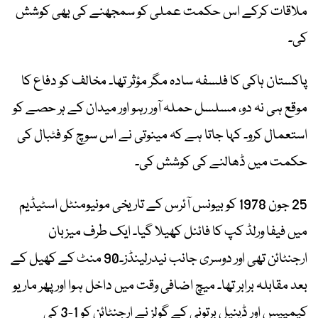
ملاقات کرکے اس حکمت عملی کو سمجھنے کی بھی کوشش
کی۔
پاکستان ہاکی کا فلسفہ سادہ مگر مؤثر تھا۔ مخالف کو دفاع کا
موقع ہی نہ دو، مسلسل حملہ آور رہو اور میدان کے ہر حصے کو
استعمال کرو۔ کہا جاتا ہے کہ مینوتی نے اس سوچ کو فٹبال کی
حکمت میں ڈھالنے کی کوشش کی۔
25 جون 1978 کو بیونس آئرس کے تاریخی مونیومنٹل اسٹیڈیم
میں فیفا ورلڈ کپ کا فائنل کھیلا گیا۔ ایک طرف میزبان
ارجنٹائن تھی اور دوسری جانب نیدرلینڈز۔90 منٹ کے کھیل کے
بعد مقابلہ برابر تھا۔ میچ اضافی وقت میں داخل ہوا اور پھر ماریو
کیمپیس اور ڈینیل برتونی کے گولز نے ارجنٹائن کو 1-3 کی