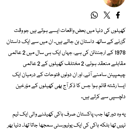
کھیلوں کی دنیا میں بعض واقعات ایسے ہوتے ہیں جو وقت
گزرنے کے ساتھ داستان بن جاتے ہیں۔ ان میں سے ایک داستان
1978 کے ارجنٹائن کی ہے، جہاں ایک ہی سال میں 2 عالمی
مقابلے منعقد ہوئے، 2 مختلف کھیلوں کے 2 عالمی
چیمپیئن سامنے آئے، اور ان دونوں فتوحات کے درمیان ایک
ایسا رشتہ قائم ہوا جس کا ذکر آج بھی کھیلوں کے مؤرخین
دلچسپی سے کرتے ہیں۔
یہ وہ دور تھا جب پاکستان صرف ہاکی کھیلنے والی ایک ٹیم
نہیں تھا بلکہ ہاکی کی ایک یونیورسٹی سمجھا جاتا تھا۔ دنیا بھر