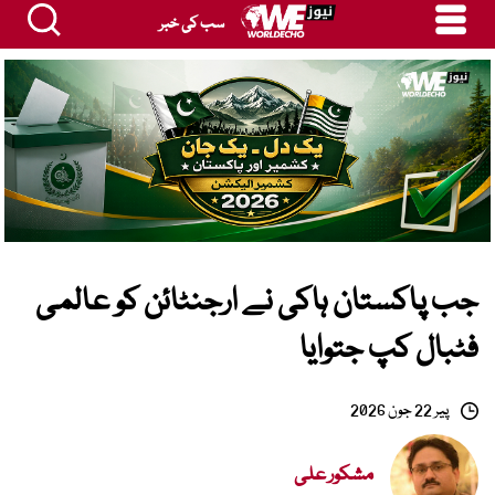
سب کی خبر
جب پاکستان ہاکی نے ارجنٹائن کو عالمی
فٹبال کپ جتوایا
پیر 22 جون 2026
مشکور علی