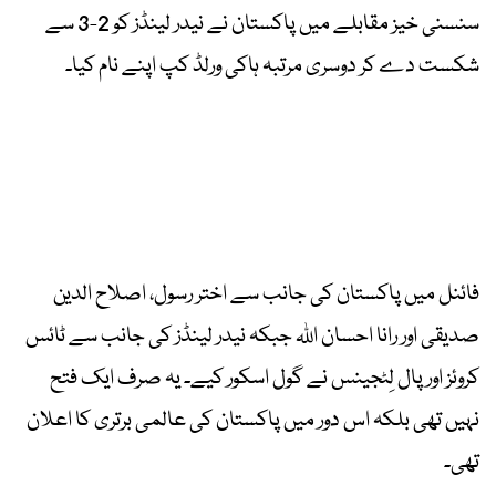
سنسنی خیز مقابلے میں پاکستان نے نیدر لینڈز کو 2-3 سے
شکست دے کر دوسری مرتبہ ہاکی ورلڈ کپ اپنے نام کیا۔
فائنل میں پاکستان کی جانب سے اختر رسول، اصلاح الدین
صدیقی اور رانا احسان اللہ جبکہ نیدر لینڈز کی جانب سے ٹائس
کروئز اور پال لِٹجینس نے گول اسکور کیے۔ یہ صرف ایک فتح
نہیں تھی بلکہ اس دور میں پاکستان کی عالمی برتری کا اعلان
تھی۔