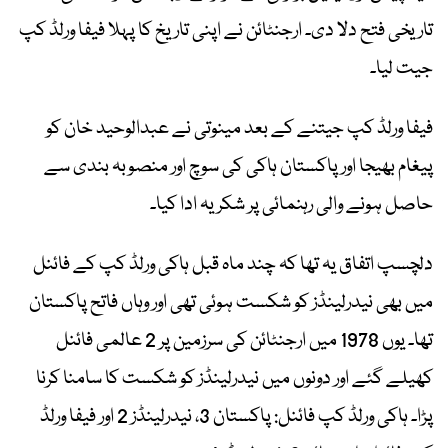
تاریخی فتح دلا دی۔ ارجنٹائن نے اپنی تاریخ کا پہلا فیفا ورلڈ کپ
جیت لیا۔
فیفا ورلڈ کپ جیتنے کے بعد مینوتی نے عبدالوحید خان کو
پیغام بھیجا اور پاکستان ہاکی کی سوچ اور منصوبہ بندی سے
حاصل ہونے والی رہنمائی پر شکریہ ادا کیا۔
دلچسپ اتفاق یہ تھا کہ چند ماہ قبل ہاکی ورلڈ کپ کے فائنل
میں بھی نیدرلینڈز کو شکست ہوئی تھی اور وہاں فاتح پاکستان
تھا۔ یوں 1978 میں ارجنٹائن کی سرزمین پر 2 عالمی فائنل
کھیلے گئے اور دونوں میں نیدرلینڈز کو شکست کا سامنا کرنا
پڑا۔ ہاکی ورلڈ کپ فائنل: پاکستان 3، نیدرلینڈز 2 اور فیفا ورلڈ