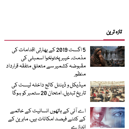
تازہ ترین
5 اگست 2019 کے بھارتی اقدامات کی
مذمت، خیبرپختونخوا اسمبلی کی
مقبوضہ کشمیر سے متعلق متفقہ قرارداد
منظور
میڈیکل و ڈینٹل کالج داخلہ ٹیسٹ کی
تاریخ تبدیل، امتحان 20 ستمبر کو ہوگا
اے آئی کے ہاتھوں انسانیت کے خاتمے
کے کتنے فیصد امکانات ہیں، ماہرین کے
اندازے