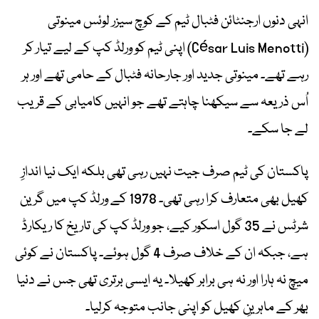
انہی دنوں ارجنٹائن فٹبال ٹیم کے کوچ سیزر لوئس مینوتی
(César Luis Menotti) اپنی ٹیم کو ورلڈ کپ کے لیے تیار کر
رہے تھے۔ مینوتی جدید اور جارحانہ فٹبال کے حامی تھے اور ہر
اُس ذریعہ سے سیکھنا چاہتے تھے جو انہیں کامیابی کے قریب
لے جا سکے۔
پاکستان کی ٹیم صرف جیت نہیں رہی تھی بلکہ ایک نیا اندازِ
کھیل بھی متعارف کرا رہی تھی۔ 1978 کے ورلڈ کپ میں گرین
شرٹس نے 35 گول اسکور کیے، جو ورلڈ کپ کی تاریخ کا ریکارڈ
ہے، جبکہ ان کے خلاف صرف 4 گول ہوئے۔ پاکستان نے کوئی
میچ نہ ہارا اور نہ ہی برابر کھیلا۔ یہ ایسی برتری تھی جس نے دنیا
بھر کے ماہرینِ کھیل کو اپنی جانب متوجہ کرلیا۔