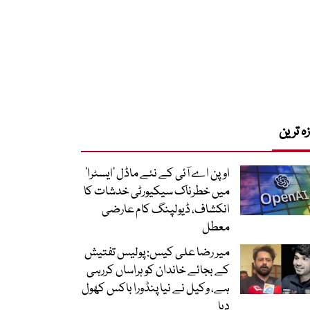
زہ ترین
اوپن اے آئی کے نئے ماڈل ’ایسٹرا‘
میں خطرناک سیکیورٹی خدشات کا
انکشاف، ڈیولپنگ کام عارضی
معطل
میر رضا علی کیس: پولیس تفتیش
کے بجائے خاندان کو ہراساں کررہی
ہے، وکیل نے نیا پنڈورا باکس کھول
دیا