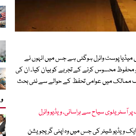
 میڈیا پوسٹ وائرل ہوگئی ہے جس میں انہوں نے
 محفوظ محسوس کرنے کے تجربے کو بیان کیا۔ ان کی
ختلف ممالک میں عوامی تحفظ کے حوالے سے نئی بحث
وی
پر آسٹریلوی سیاح سے ہراسانی، ویڈیو وائرل
ر ایک ویڈیو شیئر کی جس میں وہ اپنی گریجویشن