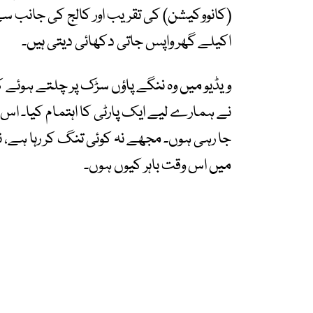
اکیلے گھر واپس جاتی دکھائی دیتی ہیں۔
ویڈیو میں وہ ننگے پاؤں سڑک پر چلتے ہوئے ک
جا رہی ہوں۔ مجھے نہ کوئی تنگ کر رہا ہے، نہ 
میں اس وقت باہر کیوں ہوں۔