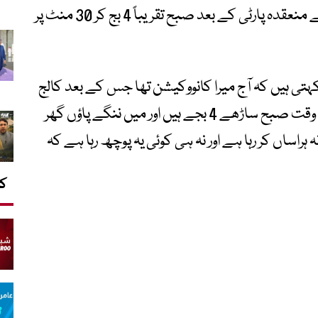
(کانووکیشن) کی تقریب اور کالج کی جانب سے منعقدہ پارٹی کے بعد صبح تقریباً 4 بج کر 30 منٹ پر
ہتی ہیں کہ آج میرا کانووکیشن تھا جس کے بعد کالج
نے ہمارے لیے ایک پارٹی کا اہتمام کیا۔ اس وقت صبح ساڑھے 4 بجے ہیں اور میں ننگے پاؤں گھر
ہراساں کر رہا ہے اور نہ ہی کوئی یہ پوچھ رہا ہے کہ
کا