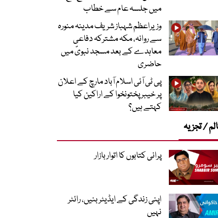
میں جلسہ عام سے خطاب
وزیراعظم شہباز شریف مدینہ منورہ
سے روانہ، مکہ مشترکہ دفاعی
معاہدے کے بعد مسجد نبویؐ میں
حاضری
پی ٹی آئی اسلام آباد مارچ کے اعلان
پر خیبر پختونخوا کے اراکین کیا
کہتے ہیں؟
لم / تجزیہ
پرانی کتابوں کا اتوار بازار
اپنی زندگی کے ایڈیٹر بنیں، رائٹر
نہیں