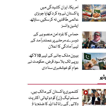
امریکا، ایران کشیدگی میں
پاکستان نے وہ کر دکھایا جو بڑی
عالمی طاقتیں نہ کر سکیں، ساؤتھ
ایشین وائسز
حماس کا غزہ امن منصوبے کے
دوسرے مرحلے پر عملدرآمد کے
لیے آمادگی کا اعلان
بیرون ملک جانے کے لیے 10 لاکھ
روپے تک بلا سود قرض، حکومت نے
عوام کو خوشخبری سنا دی
ڈیو
کشمیری پاکستان کے مالک ہیں،
مسلم لیگ (ن) کو دو تہائی اکثریت
دلائیں گے، رانا ثنا اللہ کا ضلع باغ