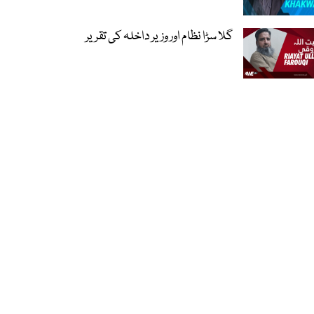
گلا سڑا نظام اور وزیر داخلہ کی تقریر