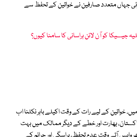
ہوئی جہاں متعدد صارفین نے خواتین کے تحفظ سے
لیہ جیسیکا کو آن لائن ہراسانی کا سامنا کیوں؟
ں، خواتین کے لیے رات کے وقت اکیلے باہر نکلنا اب
کستان، بھارت اور خطے کے دیگر ممالک میں بہت
ھر واپس آتے وقت عدم تحفظ، ہراسگی اور جرائم کے