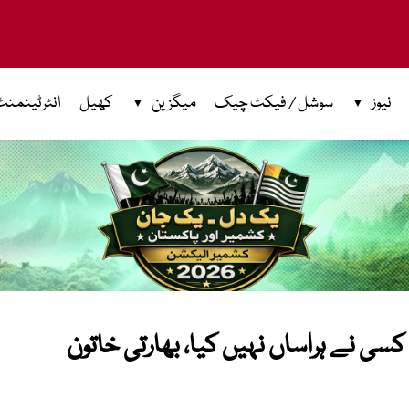
نیوز
سوشل / فیکٹ چیک
میگزین
کھیل
انٹرٹینمنٹ
کسی نے ہراساں نہیں کیا، بھارتی خاتون