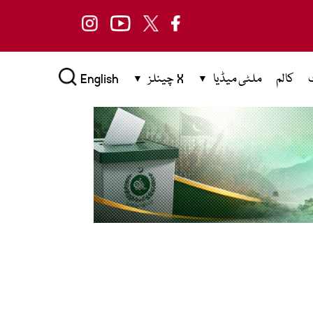
کالم
ملٹی میڈیا
X چینلز
English