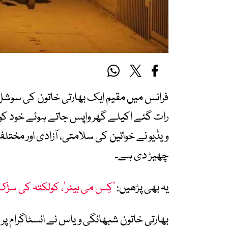
فرانس میں مقیم ایک بھارتی خاتون کی سوشل
رات گئے اکیلے گھر واپس جاتے ہوئے خود کو
ویڈیو نے خواتین کی سلامتی، آزادی اور م
چھیڑ دی ہے۔
یہ بھی پڑھیں:
’کِس می ہیئر‘، کولکتہ کی سڑک 
بھارتی خاتون شبھانگی ویاس نے انسٹاگرام پ