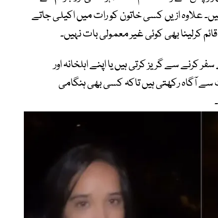
علاوہ ازیں کسی خاتون کو رات میں اکیلی جاتے
ائم کرلینا بھی کوئی غیر معمولی بات نہیں۔
 کرنے سے گریز کرتی ہیں یا اپنے اہلخانہ اور
 سے آگاہ رکھتی ہیں تاکہ کسی بھی ہنگامی