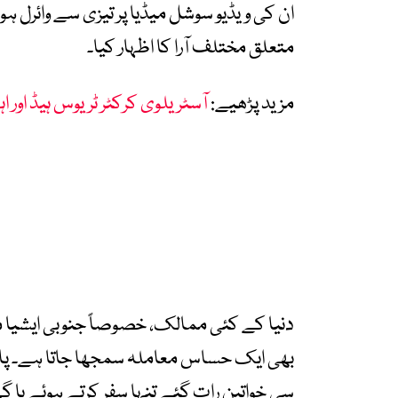
ان کی ویڈیو سوشل میڈیا پر تیزی سے وائرل 
متعلق مختلف آرا کا اظہار کیا۔
مزید پڑھیے:
آسٹریلوی کرکٹر ٹریوس ہیڈ اور اہ
دنیا کے کئی ممالک، خصوصاً جنوبی ایشیا می
بھی ایک حساس معاملہ سمجھا جاتا ہے۔ پا
سی خواتین رات گئے تنہا سفر کرتے ہوئے یا گ